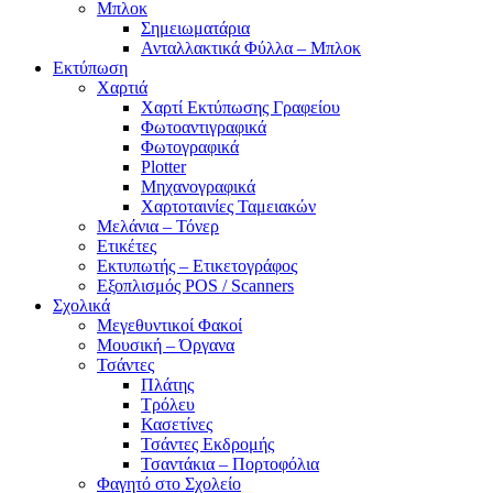
Μπλοκ
Σημειωματάρια
Ανταλλακτικά Φύλλα – Μπλοκ
Εκτύπωση
Χαρτιά
Χαρτί Εκτύπωσης Γραφείου
Φωτοαντιγραφικά
Φωτογραφικά
Plotter
Μηχανογραφικά
Χαρτοταινίες Ταμειακών
Μελάνια – Τόνερ
Ετικέτες
Εκτυπωτής – Ετικετογράφος
Εξοπλισμός POS / Scanners
Σχολικά
Μεγεθυντικοί Φακοί
Μουσική – Όργανα
Τσάντες
Πλάτης
Τρόλευ
Κασετίνες
Τσάντες Εκδρομής
Τσαντάκια – Πορτοφόλια
Φαγητό στο Σχολείο