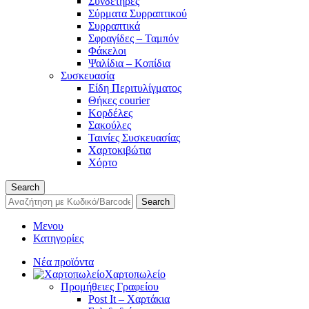
Συνδετήρες
Σύρματα Συρραπτικού
Συρραπτικά
Σφραγίδες – Ταμπόν
Φάκελοι
Ψαλίδια – Κοπίδια
Συσκευασία
Είδη Περιτυλίγματος
Θήκες courier
Κορδέλες
Σακούλες
Ταινίες Συσκευασίας
Χαρτοκιβώτια
Χόρτο
Search
Search
Μενου
Κατηγορίες
Νέα προϊόντα
Χαρτοπωλείο
Προμήθειες Γραφείου
Post It – Χαρτάκια