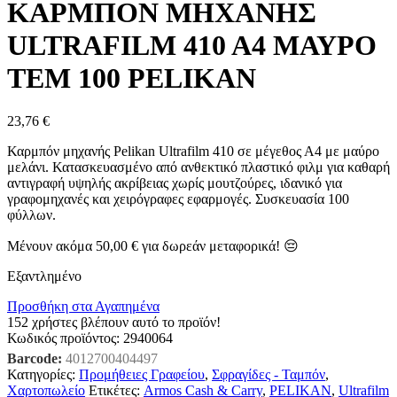
ΚΑΡΜΠΟΝ ΜΗΧΑΝΗΣ
ULTRAFILM 410 A4 ΜΑΥΡΟ
ΤΕΜ 100 PELIKAN
23,76
€
Καρμπόν μηχανής Pelikan Ultrafilm 410 σε μέγεθος Α4 με μαύρο
μελάνι. Κατασκευασμένο από ανθεκτικό πλαστικό φιλμ για καθαρή
αντιγραφή υψηλής ακρίβειας χωρίς μουτζούρες, ιδανικό για
γραφομηχανές και χειρόγραφες εφαρμογές. Συσκευασία 100
φύλλων.
Μένουν ακόμα
50,00
€
για δωρεάν μεταφορικά! 😔
Εξαντλημένο
Προσθήκη στα Αγαπημένα
152
χρήστες βλέπουν αυτό το προϊόν!
Κωδικός προϊόντος:
2940064
Barcode:
4012700404497
Κατηγορίες:
Προμήθειες Γραφείου
,
Σφραγίδες - Ταμπόν
,
Χαρτοπωλείο
Ετικέτες:
Armos Cash & Carry
,
PELIKAN
,
Ultrafilm