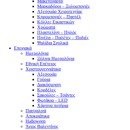
Μακετόχαρτα
Μαρκαδόροι – Ξυλομπογιές
Αξεσουάρ Χειροτεχνίας
Κηρομπογιές – Παστέλ
Κόλλες Εικαστικών
Χρώματα
Πλαστελίνη – Πηλός
Πινέλα – Παλέτες – Ποδιές
Ψαλίδια Σχολικά
Εποχιακά
Ημερολόγια
Ξύλινα Ημερολόγια
Εθνική Επέτειος
Χριστουγεννιάτικα
Αξεσουάρ
Γούρια
Διακόσμηση
Κορδέλες
Σακούλες – Τσάντες
Φωτάκια – LED
Χάρτινα ποτήρια
Πασχαλινά
Αποκριάτικα
Halloween
Άγιος Βαλεντίνος