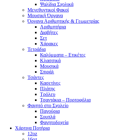
Ψαλίδια Σχολικά
Μεγεθυντικοί Φακοί
Μουσική Όργανα
Όργανα Αριθμητικής & Γεωμετρίας
Αριθμητήρια
Διαβήτες
Σετ
Χάρακες
Τετράδια
Καλύμματα – Ετικέτες
Κλασσικά
Μουσικά
Σπιράλ
Τσάντες
Κασετίνες
Πλάτης
Τρόλευ
Τσαντάκια – Πορτοφόλια
Φαγητό στο Σχολείο
Παγούρια
Σουπλά
Φαγητοδοχεία
Χάρτινα Ποτήρια
12oz
16oz