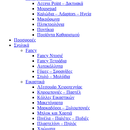
Access Point – Δικτυακά
Mousepad
Καλώδια – Adaptors – Ηχεία
Μικρόφωνα
Πληκτρολόγια
Ποντίκια
Προϊόντα Καθαρισμού
Προσφορές
Σχολικά
Fancy
Fancy Ντοσιέ
Fancy Τετράδια
Αυτοκόλλητα
Γόμες – Σφραγίδες
Στυλό – Μολύβια
Εικαστικά
Αξεσουάρ Χειροτεχνίας
Κηρομπογιές – Παστέλ
Κόλλες Εικαστικών
Μακετόχαρτα
Μαρκαδόροι – Ξυλομπογιές
Μπλοκ και Χαρτιά
Πινέλα – Παλέτες – Ποδιές
Πλαστελίνη – Πηλός
Χρώματα