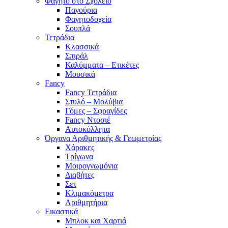
Φαγητό στο Σχολείο
Παγούρια
Φαγητοδοχεία
Σουπλά
Τετράδια
Κλασσικά
Σπιράλ
Καλύμματα – Ετικέτες
Μουσικά
Fancy
Fancy Τετράδια
Στυλό – Μολύβια
Γόμες – Σφραγίδες
Fancy Ντοσιέ
Αυτοκόλλητα
Όργανα Αριθμητικής & Γεωμετρίας
Χάρακες
Τρίγωνα
Mοιρογνωμόνια
Διαβήτες
Σετ
Κλιμακόμετρα
Αριθμητήρια
Εικαστικά
Μπλοκ και Χαρτιά