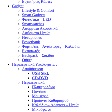
Ευχετήριες Κάρτες
Gadget
Lifestyle & Comfort
Smart Gadgets
Φωτιστικά – LED
Smartwatches
Ασύρματα Ακουστικά
Ασύρματα Ηχεία
Headphones
Powerbank
Φορτιστές – Αντάπτορες – Καλώδια
Εκτυπωτές
Backpack – Σακίδιο
Θήκες
Περιφερειακά Υπολογιστών
Αποθήκευση
USB Stick
CD-DVD
Περιφερειακά
Πληκτρολόγια
Ποντίκια
Mousepad
Προϊόντα Καθαρισμού
Καλώδια – Adaptors – Ηχεία
Μικρόφωνα