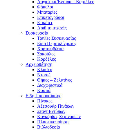
Λογιστικά Έντυπα – Καρτέλες
Φάκελοι
Μπαταρίες
Ετικετογράφοι
Ετικέτες
Αριθμομηχανές
Συσκευασία
Ταινίες Συσκευασίας
Είδη Περιτυλίγματος
Χαρτοκιβώτια
Σακούλες
Κορδέλες
Αρχειοθέτηση
Κλασέρ
Ντοσιέ
Θήκες – Ζελατίνες
Διαχωριστικά
Κουτιά
Είδη Παρουσίασης
Πίνακες
Αξεσουάρ Πινάκων
Σταντ Εντύπων
Κονκάρδες Σεμιναρίων
Πλαστικοποίηση
Βιβλιοδεσία