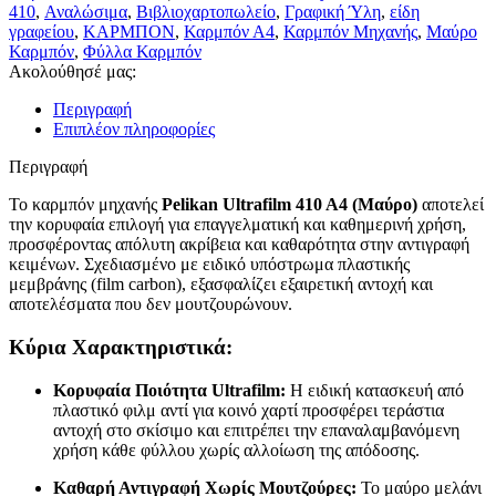
410
,
Αναλώσιμα
,
Βιβλιοχαρτοπωλείο
,
Γραφική Ύλη
,
είδη
γραφείου
,
ΚΑΡΜΠΟΝ
,
Καρμπόν Α4
,
Καρμπόν Μηχανής
,
Μαύρο
Καρμπόν
,
Φύλλα Καρμπόν
Ακολούθησέ μας:
Περιγραφή
Επιπλέον πληροφορίες
Περιγραφή
Το καρμπόν μηχανής
Pelikan Ultrafilm 410 A4 (Μαύρο)
αποτελεί
την κορυφαία επιλογή για επαγγελματική και καθημερινή χρήση,
προσφέροντας απόλυτη ακρίβεια και καθαρότητα στην αντιγραφή
κειμένων. Σχεδιασμένο με ειδικό υπόστρωμα πλαστικής
μεμβράνης (film carbon), εξασφαλίζει εξαιρετική αντοχή και
αποτελέσματα που δεν μουτζουρώνουν.
Κύρια Χαρακτηριστικά:
Κορυφαία Ποιότητα Ultrafilm:
Η ειδική κατασκευή από
πλαστικό φιλμ αντί για κοινό χαρτί προσφέρει τεράστια
αντοχή στο σκίσιμο και επιτρέπει την επαναλαμβανόμενη
χρήση κάθε φύλλου χωρίς αλλοίωση της απόδοσης.
Καθαρή Αντιγραφή Χωρίς Μουτζούρες:
Το μαύρο μελάνι