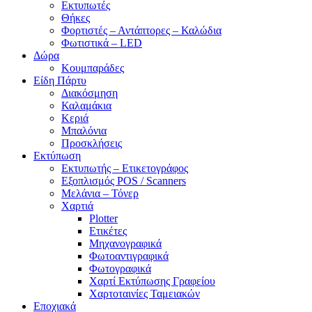
Εκτυπωτές
Θήκες
Φορτιστές – Αντάπτορες – Καλώδια
Φωτιστικά – LED
Δώρα
Κουμπαράδες
Είδη Πάρτυ
Διακόσμηση
Καλαμάκια
Κεριά
Μπαλόνια
Προσκλήσεις
Εκτύπωση
Εκτυπωτής – Ετικετογράφος
Εξοπλισμός POS / Scanners
Μελάνια – Τόνερ
Χαρτιά
Plotter
Ετικέτες
Μηχανογραφικά
Φωτοαντιγραφικά
Φωτογραφικά
Χαρτί Εκτύπωσης Γραφείου
Χαρτοταινίες Ταμειακών
Εποχιακά