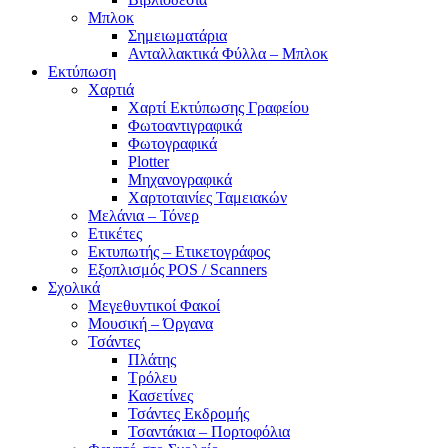
Μπλοκ
Σημειωματάρια
Ανταλλακτικά Φύλλα – Μπλοκ
Εκτύπωση
Χαρτιά
Χαρτί Εκτύπωσης Γραφείου
Φωτοαντιγραφικά
Φωτογραφικά
Plotter
Μηχανογραφικά
Χαρτοταινίες Ταμειακών
Μελάνια – Τόνερ
Ετικέτες
Εκτυπωτής – Ετικετογράφος
Εξοπλισμός POS / Scanners
Σχολικά
Μεγεθυντικοί Φακοί
Μουσική – Όργανα
Τσάντες
Πλάτης
Τρόλευ
Κασετίνες
Τσάντες Εκδρομής
Τσαντάκια – Πορτοφόλια