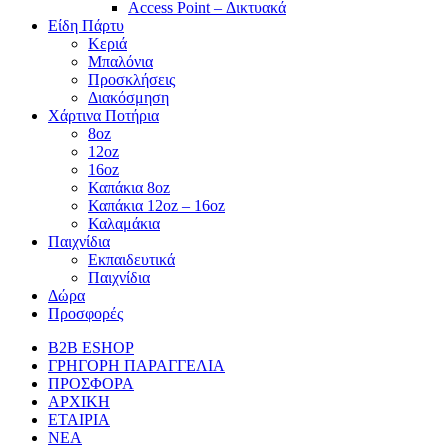
Access Point – Δικτυακά
Είδη Πάρτυ
Κεριά
Μπαλόνια
Προσκλήσεις
Διακόσμηση
Χάρτινα Ποτήρια
8oz
12oz
16oz
Καπάκια 8oz
Καπάκια 12oz – 16oz
Καλαμάκια
Παιχνίδια
Εκπαιδευτικά
Παιχνίδια
Δώρα
Προσφορές
B2B ESHOP
ΓΡΗΓΟΡΗ ΠΑΡΑΓΓΕΛΙΑ
ΠΡΟΣΦΟΡΑ
ΑΡΧΙΚΗ
ΕΤΑΙΡΙΑ
ΝΕΑ