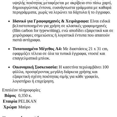
υψηλής ποιότητας μεταφέρεται με ακρίβεια στο πίσω χαρτί,
δημιουργώντας έντονα, ευανάγνωστα γράμματα με καθαρά
περιγράμματα, χωρίς να λερώνει τα δάχτυλα ή το έγγραφο.
Ιδανικό για Γραφομηχανές & Χειρόγραφα:
Είναι ειδικά
βελτιστοποιημένο για χρήση σε κλασικές γραφομηχανές
(film carbon for typewriting), ενώ αποδίδει εξαιρετικά και σε
χειρόγραφες σημειώσεις ή λογιστικά έντυπα που απαιτούν
πιστά αντίγραφα.
Τυποποιημένο Μέγεθος A4:
Με διαστάσεις 21 x 31 cm,
εφαρμόζει τέλεια σε όλα τα τυπικά έγγραφα, ντοσιέ και
επαγγελματικά μπλοκ.
Οικονομική Συσκευασία:
Η κασετίνα περιλαμβάνει 100
φύλλα, προσφέροντας μεγάλη διάρκεια χρήσης και
εξαιρετική σχέση ποιότητας-τιμής για κάθε γραφείο,
λογιστήριο ή επιχείρηση.
Επιπλέον πληροφορίες
Βάρος
0,350 κ.
Εταιρία
PELIKAN
Χρώμα
Μαύρο