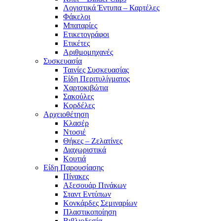
Λογιστικά Έντυπα – Καρτέλες
Φάκελοι
Μπαταρίες
Ετικετογράφοι
Ετικέτες
Αριθμομηχανές
Συσκευασία
Ταινίες Συσκευασίας
Είδη Περιτυλίγματος
Χαρτοκιβώτια
Σακούλες
Κορδέλες
Αρχειοθέτηση
Κλασέρ
Ντοσιέ
Θήκες – Ζελατίνες
Διαχωριστικά
Κουτιά
Είδη Παρουσίασης
Πίνακες
Αξεσουάρ Πινάκων
Σταντ Εντύπων
Κονκάρδες Σεμιναρίων
Πλαστικοποίηση
Βιβλιοδεσία