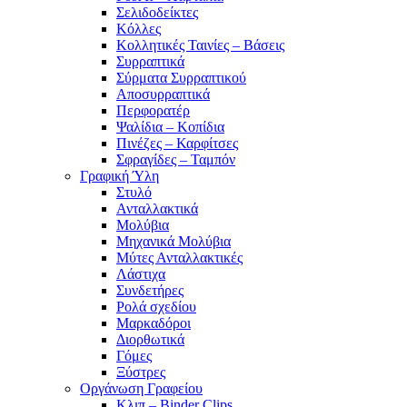
Σελιδοδείκτες
Κόλλες
Κολλητικές Ταινίες – Βάσεις
Συρραπτικά
Σύρματα Συρραπτικού
Αποσυρραπτικά
Περφορατέρ
Ψαλίδια – Κοπίδια
Πινέζες – Καρφίτσες
Σφραγίδες – Ταμπόν
Γραφική Ύλη
Στυλό
Ανταλλακτικά
Μολύβια
Μηχανικά Μολύβια
Μύτες Ανταλλακτικές
Λάστιχα
Συνδετήρες
Ρολά σχεδίου
Μαρκαδόροι
Διορθωτικά
Γόμες
Ξύστρες
Οργάνωση Γραφείου
Κλιπ – Binder Clips