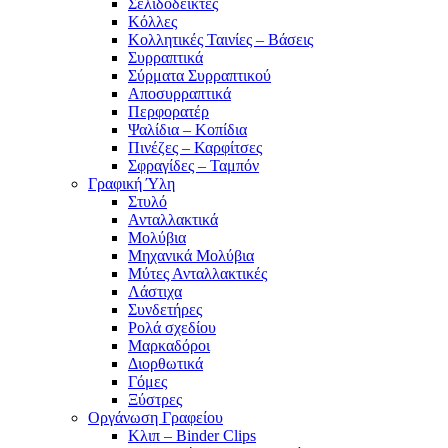
Σελιδοδείκτες
Κόλλες
Κολλητικές Ταινίες – Βάσεις
Συρραπτικά
Σύρματα Συρραπτικού
Αποσυρραπτικά
Περφορατέρ
Ψαλίδια – Κοπίδια
Πινέζες – Καρφίτσες
Σφραγίδες – Ταμπόν
Γραφική Ύλη
Στυλό
Ανταλλακτικά
Μολύβια
Μηχανικά Μολύβια
Μύτες Ανταλλακτικές
Λάστιχα
Συνδετήρες
Ρολά σχεδίου
Μαρκαδόροι
Διορθωτικά
Γόμες
Ξύστρες
Οργάνωση Γραφείου
Κλιπ – Binder Clips