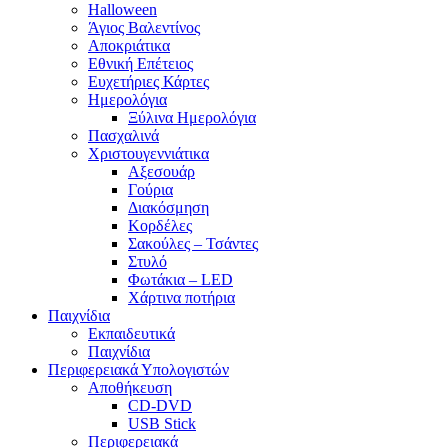
Halloween
Άγιος Βαλεντίνος
Αποκριάτικα
Εθνική Επέτειος
Ευχετήριες Κάρτες
Ημερολόγια
Ξύλινα Ημερολόγια
Πασχαλινά
Χριστουγεννιάτικα
Αξεσουάρ
Γούρια
Διακόσμηση
Κορδέλες
Σακούλες – Τσάντες
Στυλό
Φωτάκια – LED
Χάρτινα ποτήρια
Παιχνίδια
Εκπαιδευτικά
Παιχνίδια
Περιφερειακά Υπολογιστών
Αποθήκευση
CD-DVD
USB Stick
Περιφερειακά