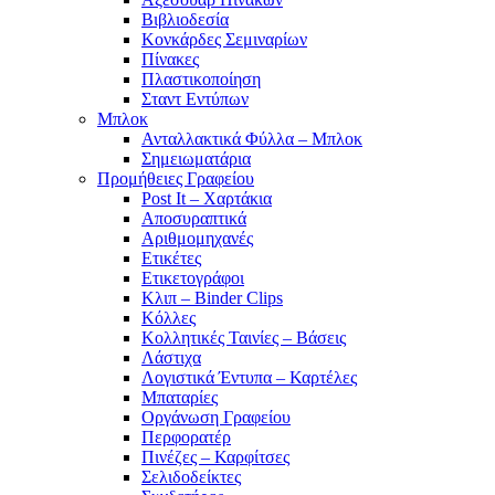
Βιβλιοδεσία
Κονκάρδες Σεμιναρίων
Πίνακες
Πλαστικοποίηση
Σταντ Εντύπων
Μπλοκ
Ανταλλακτικά Φύλλα – Μπλοκ
Σημειωματάρια
Προμήθειες Γραφείου
Post It – Χαρτάκια
Αποσυραπτικά
Αριθμομηχανές
Ετικέτες
Ετικετογράφοι
Κλιπ – Binder Clips
Κόλλες
Κολλητικές Ταινίες – Βάσεις
Λάστιχα
Λογιστικά Έντυπα – Καρτέλες
Μπαταρίες
Οργάνωση Γραφείου
Περφορατέρ
Πινέζες – Καρφίτσες
Σελιδοδείκτες