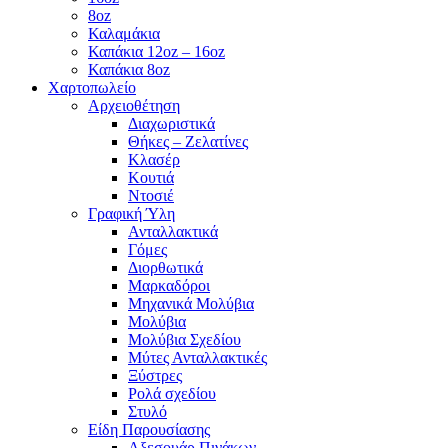
8oz
Καλαμάκια
Καπάκια 12oz – 16oz
Καπάκια 8oz
Χαρτοπωλείο
Αρχειοθέτηση
Διαχωριστικά
Θήκες – Ζελατίνες
Κλασέρ
Κουτιά
Ντοσιέ
Γραφική Ύλη
Ανταλλακτικά
Γόμες
Διορθωτικά
Μαρκαδόροι
Μηχανικά Μολύβια
Μολύβια
Μολύβια Σχεδίου
Μύτες Ανταλλακτικές
Ξύστρες
Ρολά σχεδίου
Στυλό
Είδη Παρουσίασης
Αξεσουάρ Πινάκων