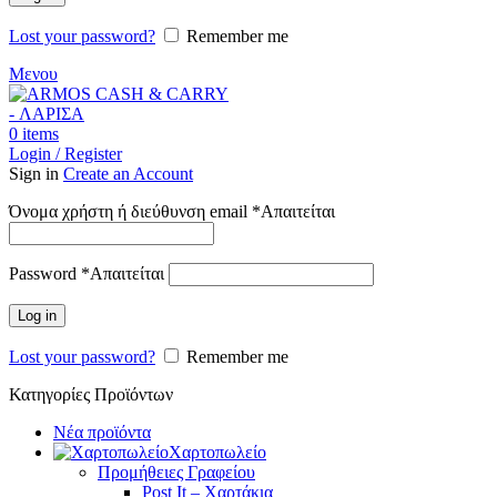
Lost your password?
Remember me
Μενου
0
items
Login / Register
Sign in
Create an Account
Όνομα χρήστη ή διεύθυνση email
*
Απαιτείται
Password
*
Απαιτείται
Log in
Lost your password?
Remember me
Κατηγορίες Προϊόντων
Νέα προϊόντα
Χαρτοπωλείο
Προμήθειες Γραφείου
Post It – Χαρτάκια