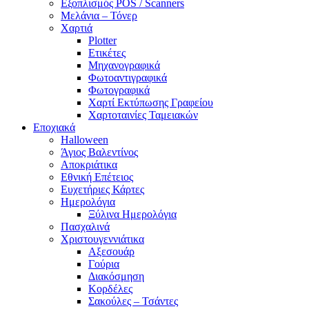
Εξοπλισμός POS / Scanners
Μελάνια – Τόνερ
Χαρτιά
Plotter
Ετικέτες
Μηχανογραφικά
Φωτοαντιγραφικά
Φωτογραφικά
Χαρτί Εκτύπωσης Γραφείου
Χαρτοταινίες Ταμειακών
Εποχιακά
Halloween
Άγιος Βαλεντίνος
Αποκριάτικα
Εθνική Επέτειος
Ευχετήριες Κάρτες
Ημερολόγια
Ξύλινα Ημερολόγια
Πασχαλινά
Χριστουγεννιάτικα
Αξεσουάρ
Γούρια
Διακόσμηση
Κορδέλες
Σακούλες – Τσάντες