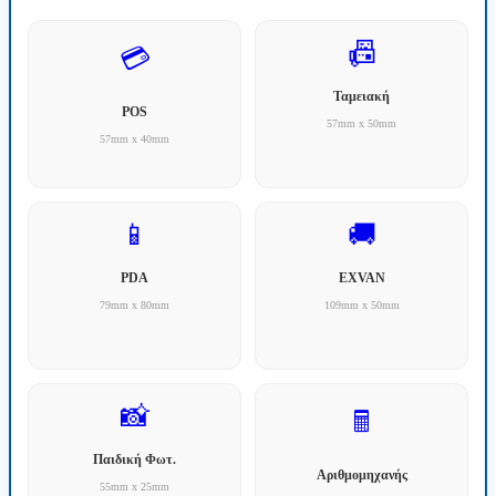
📠
💳
Ταμειακή
POS
57mm x 50mm
57mm x 40mm
📱
🚚
PDA
EXVAN
79mm x 80mm
109mm x 50mm
📸
🖩
Παιδική Φωτ.
Αριθμομηχανής
55mm x 25mm