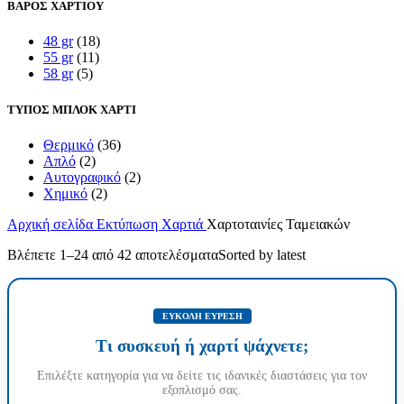
ΒΑΡΟΣ ΧΑΡΤΙΟΥ
48 gr
(18)
55 gr
(11)
58 gr
(5)
ΤΥΠΟΣ ΜΠΛΟΚ ΧΑΡΤΙ
Θερμικό
(36)
Απλό
(2)
Αυτογραφικό
(2)
Χημικό
(2)
Αρχική σελίδα
Εκτύπωση
Χαρτιά
Χαρτοταινίες Ταμειακών
Βλέπετε 1–24 από 42 αποτελέσματα
Sorted by latest
ΕΥΚΟΛΗ ΕΥΡΕΣΗ
Τι συσκευή ή χαρτί ψάχνετε;
Επιλέξτε κατηγορία για να δείτε τις ιδανικές διαστάσεις για τον
εξοπλισμό σας.