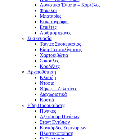
Λογιστικά Έντυπα – Καρτέλες
Φάκελοι
Μπαταρίες
Ετικετογράφοι
Ετικέτες
Αριθμομηχανές
Συσκευασία
Ταινίες Συσκευασίας
Είδη Περιτυλίγματος
Χαρτοκιβώτια
Σακούλες
Κορδέλες
Αρχειοθέτηση
Κλασέρ
Ντοσιέ
Θήκες – Ζελατίνες
Διαχωριστικά
Κουτιά
Είδη Παρουσίασης
Πίνακες
Αξεσουάρ Πινάκων
Σταντ Εντύπων
Κονκάρδες Σεμιναρίων
Πλαστικοποίηση
Βιβλιοδεσία