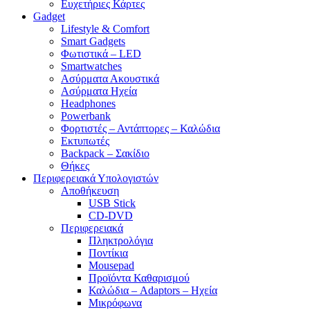
Ευχετήριες Κάρτες
Gadget
Lifestyle & Comfort
Smart Gadgets
Φωτιστικά – LED
Smartwatches
Ασύρματα Ακουστικά
Ασύρματα Ηχεία
Headphones
Powerbank
Φορτιστές – Αντάπτορες – Καλώδια
Εκτυπωτές
Backpack – Σακίδιο
Θήκες
Περιφερειακά Υπολογιστών
Αποθήκευση
USB Stick
CD-DVD
Περιφερειακά
Πληκτρολόγια
Ποντίκια
Mousepad
Προϊόντα Καθαρισμού
Καλώδια – Adaptors – Ηχεία
Μικρόφωνα