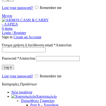
Lost your password?
Remember me
Μενου
0
items
Login / Register
Sign in
Create an Account
Όνομα χρήστη ή διεύθυνση email
*
Απαιτείται
Password
*
Απαιτείται
Log in
Lost your password?
Remember me
Κατηγορίες Προϊόντων
Νέα προϊόντα
Χαρτοπωλείο
Προμήθειες Γραφείου
Post It – Χαρτάκια