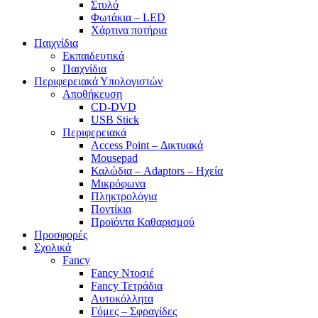
Στυλό
Φωτάκια – LED
Χάρτινα ποτήρια
Παιχνίδια
Εκπαιδευτικά
Παιχνίδια
Περιφερειακά Υπολογιστών
Αποθήκευση
CD-DVD
USB Stick
Περιφερειακά
Access Point – Δικτυακά
Mousepad
Καλώδια – Adaptors – Ηχεία
Μικρόφωνα
Πληκτρολόγια
Ποντίκια
Προϊόντα Καθαρισμού
Προσφορές
Σχολικά
Fancy
Fancy Ντοσιέ
Fancy Τετράδια
Αυτοκόλλητα
Γόμες – Σφραγίδες