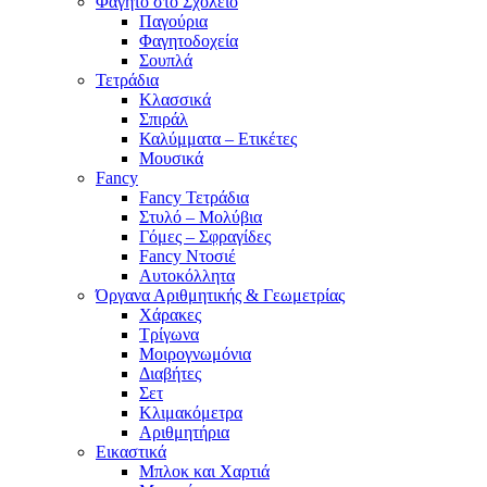
Φαγητό στο Σχολείο
Παγούρια
Φαγητοδοχεία
Σουπλά
Τετράδια
Κλασσικά
Σπιράλ
Καλύμματα – Ετικέτες
Μουσικά
Fancy
Fancy Τετράδια
Στυλό – Μολύβια
Γόμες – Σφραγίδες
Fancy Ντοσιέ
Αυτοκόλλητα
Όργανα Αριθμητικής & Γεωμετρίας
Χάρακες
Τρίγωνα
Mοιρογνωμόνια
Διαβήτες
Σετ
Κλιμακόμετρα
Αριθμητήρια
Εικαστικά
Μπλοκ και Χαρτιά