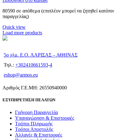
Προσθήκη στο καλάθι
80590 σε απόθεμα (επιπλέον μπορεί να ζητηθεί κατόπιν
παραγγελίας)
Quick view
Load more products
5ο χλμ. Ε.Ο. ΛΑΡΙΣΑΣ – ΑΘΗΝΑΣ
Τηλ.:
+302410661593
-
4
eshop@armos.eu
Αριθμός Γ.Ε.ΜΗ: 26550940000
ΕΞΥΠΗΡΕΤΗΣΗ ΠΕΛΑΤΩΝ
Γρήγορη Παραγγελία
Υπαναχώρηση & Επιστροφές
Τρόποι Πληρωμής
Τρόποι Αποστολής
Αλλαγές & Επιστροφές