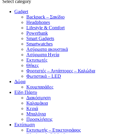
Select category
Gadget
Backpack – Σακίδιο
Headphones
Lifestyle & Comfort
Powerbank
Smart Gadgets
Smartwatches
Ασύρματα ακουστικά
Ασύρματα Ηχεία
Εκτυπωτές
Θήκες
Φορτιστές – Αντάπτορες – Καλώδια
Φωτιστικά – LED
Δώρα
Κουμπαράδες
Είδη Πάρτυ
Διακόσμηση
Καλαμάκια
Κεριά
Μπαλόνια
Προσκλήσεις
Εκτύπωση
Εκτυπωτής – Ετικετογράφος