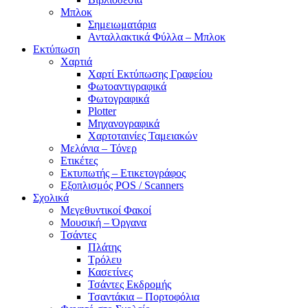
Μπλοκ
Σημειωματάρια
Ανταλλακτικά Φύλλα – Μπλοκ
Εκτύπωση
Χαρτιά
Χαρτί Εκτύπωσης Γραφείου
Φωτοαντιγραφικά
Φωτογραφικά
Plotter
Μηχανογραφικά
Χαρτοταινίες Ταμειακών
Μελάνια – Τόνερ
Ετικέτες
Εκτυπωτής – Ετικετογράφος
Εξοπλισμός POS / Scanners
Σχολικά
Μεγεθυντικοί Φακοί
Μουσική – Όργανα
Τσάντες
Πλάτης
Τρόλευ
Κασετίνες
Τσάντες Εκδρομής
Τσαντάκια – Πορτοφόλια