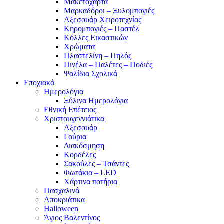
Μακετόχαρτα
Μαρκαδόροι – Ξυλομπογιές
Αξεσουάρ Χειροτεχνίας
Κηρομπογιές – Παστέλ
Κόλλες Εικαστικών
Χρώματα
Πλαστελίνη – Πηλός
Πινέλα – Παλέτες – Ποδιές
Ψαλίδια Σχολικά
Εποχιακά
Ημερολόγια
Ξύλινα Ημερολόγια
Εθνική Επέτειος
Χριστουγεννιάτικα
Αξεσουάρ
Γούρια
Διακόσμηση
Κορδέλες
Σακούλες – Τσάντες
Φωτάκια – LED
Χάρτινα ποτήρια
Πασχαλινά
Αποκριάτικα
Halloween
Άγιος Βαλεντίνος