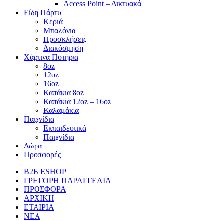
Access Point – Δικτυακά
Είδη Πάρτυ
Κεριά
Μπαλόνια
Προσκλήσεις
Διακόσμηση
Χάρτινα Ποτήρια
8oz
12oz
16oz
Καπάκια 8oz
Καπάκια 12oz – 16oz
Καλαμάκια
Παιχνίδια
Εκπαιδευτικά
Παιχνίδια
Δώρα
Προσφορές
B2B ESHOP
ΓΡΗΓΟΡΗ ΠΑΡΑΓΓΕΛΙΑ
ΠΡΟΣΦΟΡΑ
ΑΡΧΙΚΗ
ΕΤΑΙΡΙΑ
ΝΕΑ