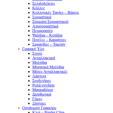
Σελιδοδείκτες
Κόλλες
Κολλητικές Ταινίες – Βάσεις
Συρραπτικά
Σύρματα Συρραπτικού
Αποσυρραπτικά
Περφορατέρ
Ψαλίδια – Κοπίδια
Πινέζες – Καρφίτσες
Σφραγίδες – Ταμπόν
Γραφική Ύλη
Στυλό
Ανταλλακτικά
Μολύβια
Μηχανικά Μολύβια
Μύτες Ανταλλακτικές
Λάστιχα
Συνδετήρες
Ρολά σχεδίου
Μαρκαδόροι
Διορθωτικά
Γόμες
Ξύστρες
Οργάνωση Γραφείου
Κλιπ – Binder Clips