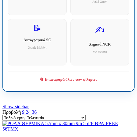
Απλό Χαρτί
📝
✍️
Αυτογραφικά SC
Χημικά NCR
Χωρίς Μελάνι
Με Μελάνι
🔄 Επαναφορά όλων των φίλτρων
Show sidebar
Προβολή
9
24
36