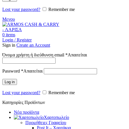
Lost your password?
Remember me
Μενου
0
items
Login / Register
Sign in
Create an Account
Όνομα χρήστη ή διεύθυνση email
*
Απαιτείται
Password
*
Απαιτείται
Log in
Lost your password?
Remember me
Κατηγορίες Προϊόντων
Νέα προϊόντα
Χαρτοπωλείο
Προμήθειες Γραφείου
Post It – Χαρτάκια