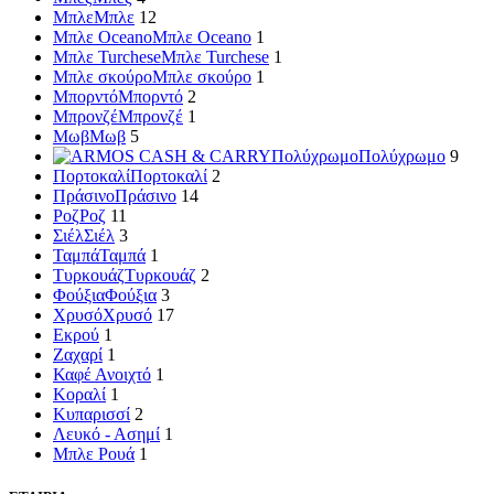
Μπλε
Μπλε
12
Μπλε Oceano
Μπλε Oceano
1
Μπλε Turchese
Μπλε Turchese
1
Μπλε σκούρο
Μπλε σκούρο
1
Μπορντό
Μπορντό
2
Μπρονζέ
Μπρονζέ
1
Μωβ
Μωβ
5
Πολύχρωμο
Πολύχρωμο
9
Πορτοκαλί
Πορτοκαλί
2
Πράσινο
Πράσινο
14
Ροζ
Ροζ
11
Σιέλ
Σιέλ
3
Ταμπά
Ταμπά
1
Τυρκουάζ
Τυρκουάζ
2
Φούξια
Φούξια
3
Χρυσό
Χρυσό
17
Εκρού
1
Ζαχαρί
1
Καφέ Ανοιχτό
1
Κοραλί
1
Κυπαρισσί
2
Λευκό - Ασημί
1
Μπλε Ρουά
1