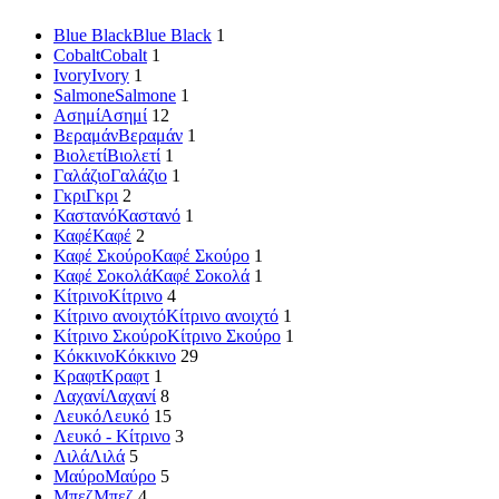
Blue Black
Blue Black
1
Cobalt
Cobalt
1
Ivory
Ivory
1
Salmone
Salmone
1
Ασημί
Ασημί
12
Βεραμάν
Βεραμάν
1
Βιολετί
Βιολετί
1
Γαλάζιο
Γαλάζιο
1
Γκρι
Γκρι
2
Καστανό
Καστανό
1
Καφέ
Καφέ
2
Καφέ Σκούρο
Καφέ Σκούρο
1
Καφέ Σοκολά
Καφέ Σοκολά
1
Κίτρινο
Κίτρινο
4
Κίτρινο ανοιχτό
Κίτρινο ανοιχτό
1
Κίτρινο Σκούρο
Κίτρινο Σκούρο
1
Κόκκινο
Κόκκινο
29
Κραφτ
Κραφτ
1
Λαχανί
Λαχανί
8
Λευκό
Λευκό
15
Λευκό - Κίτρινο
3
Λιλά
Λιλά
5
Μαύρο
Μαύρο
5
Μπεζ
Μπεζ
4