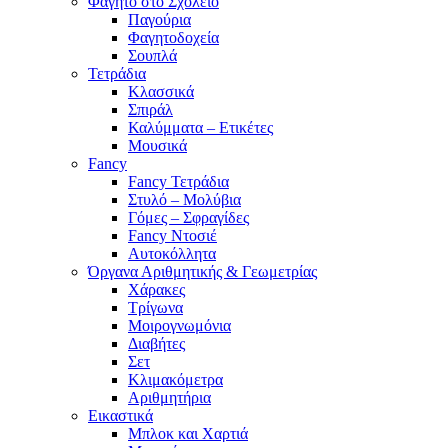
Φαγητό στο Σχολείο
Παγούρια
Φαγητοδοχεία
Σουπλά
Τετράδια
Κλασσικά
Σπιράλ
Καλύμματα – Ετικέτες
Μουσικά
Fancy
Fancy Τετράδια
Στυλό – Μολύβια
Γόμες – Σφραγίδες
Fancy Ντοσιέ
Αυτοκόλλητα
Όργανα Αριθμητικής & Γεωμετρίας
Χάρακες
Τρίγωνα
Mοιρογνωμόνια
Διαβήτες
Σετ
Κλιμακόμετρα
Αριθμητήρια
Εικαστικά
Μπλοκ και Χαρτιά