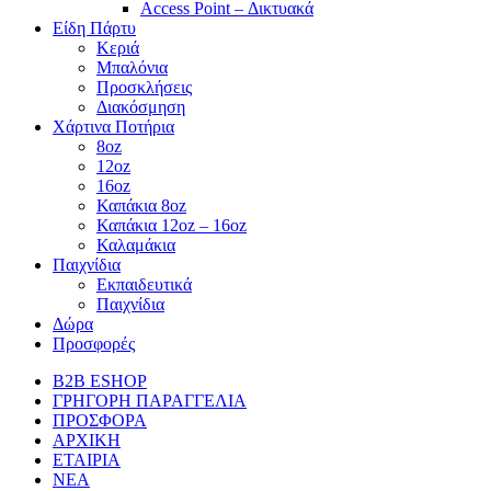
Access Point – Δικτυακά
Είδη Πάρτυ
Κεριά
Μπαλόνια
Προσκλήσεις
Διακόσμηση
Χάρτινα Ποτήρια
8oz
12oz
16oz
Καπάκια 8oz
Καπάκια 12oz – 16oz
Καλαμάκια
Παιχνίδια
Εκπαιδευτικά
Παιχνίδια
Δώρα
Προσφορές
B2B ESHOP
ΓΡΗΓΟΡΗ ΠΑΡΑΓΓΕΛΙΑ
ΠΡΟΣΦΟΡΑ
ΑΡΧΙΚΗ
ΕΤΑΙΡΙΑ
ΝΕΑ