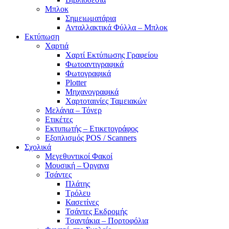
Μπλοκ
Σημειωματάρια
Ανταλλακτικά Φύλλα – Μπλοκ
Εκτύπωση
Χαρτιά
Χαρτί Εκτύπωσης Γραφείου
Φωτοαντιγραφικά
Φωτογραφικά
Plotter
Μηχανογραφικά
Χαρτοταινίες Ταμειακών
Μελάνια – Τόνερ
Ετικέτες
Εκτυπωτής – Ετικετογράφος
Εξοπλισμός POS / Scanners
Σχολικά
Μεγεθυντικοί Φακοί
Μουσική – Όργανα
Τσάντες
Πλάτης
Τρόλευ
Κασετίνες
Τσάντες Εκδρομής
Τσαντάκια – Πορτοφόλια