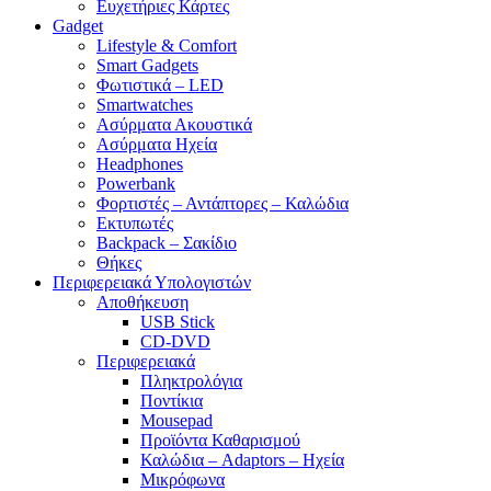
Ευχετήριες Κάρτες
Gadget
Lifestyle & Comfort
Smart Gadgets
Φωτιστικά – LED
Smartwatches
Ασύρματα Ακουστικά
Ασύρματα Ηχεία
Headphones
Powerbank
Φορτιστές – Αντάπτορες – Καλώδια
Εκτυπωτές
Backpack – Σακίδιο
Θήκες
Περιφερειακά Υπολογιστών
Αποθήκευση
USB Stick
CD-DVD
Περιφερειακά
Πληκτρολόγια
Ποντίκια
Mousepad
Προϊόντα Καθαρισμού
Καλώδια – Adaptors – Ηχεία
Μικρόφωνα