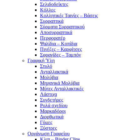
Σελιδοδείκτες
Κόλλες
Κολλητικές Ταινίες – Βάσεις
Συρραπτικά
Σύρματα Συρραπτικού
Αποσυρραπτικά
Περφορατέρ
Ψαλίδια – Κοπίδια
Πινέζες – Καρφίτσες
Σφραγίδες – Ταμπόν
Γραφική Ύλη
Στυλό
Ανταλλακτικά
Μολύβια
Μηχανικά Μολύβια
Μύτες Ανταλλακτικές
Λάστιχα
Συνδετήρες
Ρολά σχεδίου
Μαρκαδόροι
Διορθωτικά
Γόμες
Ξύστρες
Οργάνωση Γραφείου
Κλιπ – Binder Clips