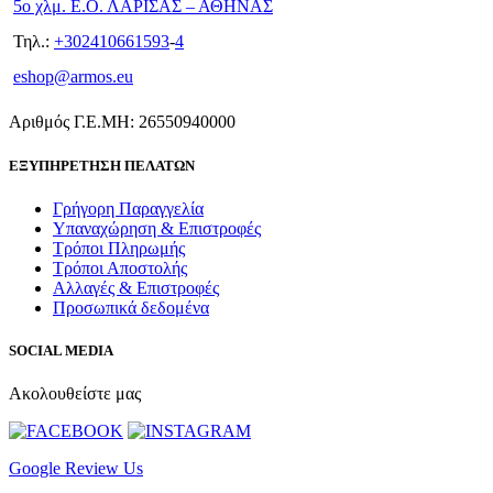
5ο χλμ. Ε.Ο. ΛΑΡΙΣΑΣ – ΑΘΗΝΑΣ
Τηλ.:
+302410661593
-
4
eshop@armos.eu
Αριθμός Γ.Ε.ΜΗ: 26550940000
ΕΞΥΠΗΡΕΤΗΣΗ ΠΕΛΑΤΩΝ
Γρήγορη Παραγγελία
Υπαναχώρηση & Επιστροφές
Τρόποι Πληρωμής
Τρόποι Αποστολής
Αλλαγές & Επιστροφές
Προσωπικά δεδομένα
SOCIAL MEDIA
Ακολουθείστε μας
Google Review Us