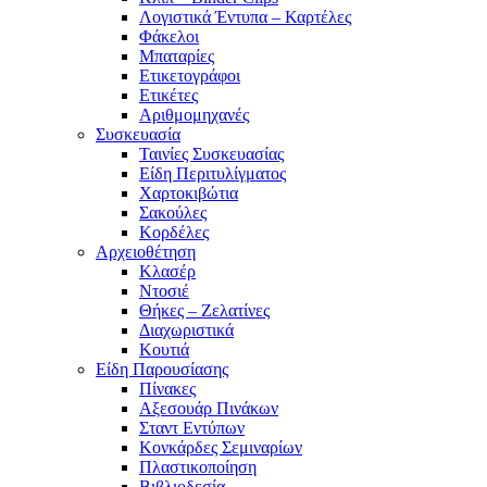
Λογιστικά Έντυπα – Καρτέλες
Φάκελοι
Μπαταρίες
Ετικετογράφοι
Ετικέτες
Αριθμομηχανές
Συσκευασία
Ταινίες Συσκευασίας
Είδη Περιτυλίγματος
Χαρτοκιβώτια
Σακούλες
Κορδέλες
Αρχειοθέτηση
Κλασέρ
Ντοσιέ
Θήκες – Ζελατίνες
Διαχωριστικά
Κουτιά
Είδη Παρουσίασης
Πίνακες
Αξεσουάρ Πινάκων
Σταντ Εντύπων
Κονκάρδες Σεμιναρίων
Πλαστικοποίηση
Βιβλιοδεσία