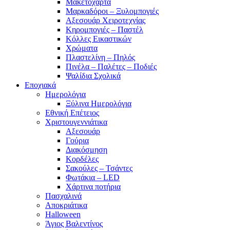
Μακετόχαρτα
Μαρκαδόροι – Ξυλομπογιές
Αξεσουάρ Χειροτεχνίας
Κηρομπογιές – Παστέλ
Κόλλες Εικαστικών
Χρώματα
Πλαστελίνη – Πηλός
Πινέλα – Παλέτες – Ποδιές
Ψαλίδια Σχολικά
Εποχιακά
Ημερολόγια
Ξύλινα Ημερολόγια
Εθνική Επέτειος
Χριστουγεννιάτικα
Αξεσουάρ
Γούρια
Διακόσμηση
Κορδέλες
Σακούλες – Τσάντες
Φωτάκια – LED
Χάρτινα ποτήρια
Πασχαλινά
Αποκριάτικα
Halloween
Άγιος Βαλεντίνος