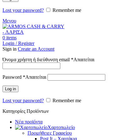
Lost your password?
Remember me
Μενου
0
items
Login / Register
Sign in
Create an Account
Όνομα χρήστη ή διεύθυνση email
*
Απαιτείται
Password
*
Απαιτείται
Log in
Lost your password?
Remember me
Κατηγορίες Προϊόντων
Νέα προϊόντα
Χαρτοπωλείο
Προμήθειες Γραφείου
Post It – Χαρτάκια