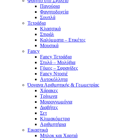
Φαγητό στο Σχολείο
Παγούρια
Φαγητοδοχεία
Σουπλά
Τετράδια
Κλασσικά
Σπιράλ
Καλύμματα – Ετικέτες
Μουσικά
Fancy
Fancy Τετράδια
Στυλό – Μολύβια
Γόμες – Σφραγίδες
Fancy Ντοσιέ
Αυτοκόλλητα
Όργανα Αριθμητικής & Γεωμετρίας
Χάρακες
Τρίγωνα
Mοιρογνωμόνια
Διαβήτες
Σετ
Κλιμακόμετρα
Αριθμητήρια
Εικαστικά
Μπλοκ και Χαρτιά