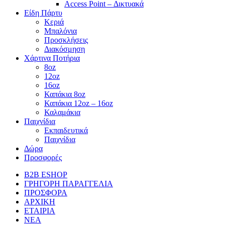
Access Point – Δικτυακά
Είδη Πάρτυ
Κεριά
Μπαλόνια
Προσκλήσεις
Διακόσμηση
Χάρτινα Ποτήρια
8oz
12oz
16oz
Καπάκια 8oz
Καπάκια 12oz – 16oz
Καλαμάκια
Παιχνίδια
Εκπαιδευτικά
Παιχνίδια
Δώρα
Προσφορές
B2B ESHOP
ΓΡΗΓΟΡΗ ΠΑΡΑΓΓΕΛΙΑ
ΠΡΟΣΦΟΡΑ
ΑΡΧΙΚΗ
ΕΤΑΙΡΙΑ
ΝΕΑ