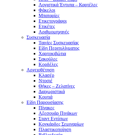
Λογιστικά Έντυπα – Καρτέλες
Φάκελοι
Μπαταρίες
Ετικετογράφοι
Ετικέτες
Αριθμομηχανές
Συσκευασία
Ταινίες Συσκευασίας
Είδη Περιτυλίγματος
Χαρτοκιβώτια
Σακούλες
Κορδέλες
Αρχειοθέτηση
Κλασέρ
Ντοσιέ
Θήκες – Ζελατίνες
Διαχωριστικά
Κουτιά
Είδη Παρουσίασης
Πίνακες
Αξεσουάρ Πινάκων
Σταντ Εντύπων
Κονκάρδες Σεμιναρίων
Πλαστικοποίηση
Βιβλιοδεσία