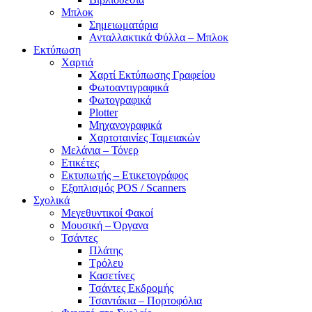
Μπλοκ
Σημειωματάρια
Ανταλλακτικά Φύλλα – Μπλοκ
Εκτύπωση
Χαρτιά
Χαρτί Εκτύπωσης Γραφείου
Φωτοαντιγραφικά
Φωτογραφικά
Plotter
Μηχανογραφικά
Χαρτοταινίες Ταμειακών
Μελάνια – Τόνερ
Ετικέτες
Εκτυπωτής – Ετικετογράφος
Εξοπλισμός POS / Scanners
Σχολικά
Μεγεθυντικοί Φακοί
Μουσική – Όργανα
Τσάντες
Πλάτης
Τρόλευ
Κασετίνες
Τσάντες Εκδρομής
Τσαντάκια – Πορτοφόλια