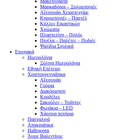
Μακετόχαρτα
Μαρκαδόροι – Ξυλομπογιές
Αξεσουάρ Χειροτεχνίας
Κηρομπογιές – Παστέλ
Κόλλες Εικαστικών
Χρώματα
Πλαστελίνη – Πηλός
Πινέλα – Παλέτες – Ποδιές
Ψαλίδια Σχολικά
Εποχιακά
Ημερολόγια
Ξύλινα Ημερολόγια
Εθνική Επέτειος
Χριστουγεννιάτικα
Αξεσουάρ
Γούρια
Διακόσμηση
Κορδέλες
Σακούλες – Τσάντες
Φωτάκια – LED
Χάρτινα ποτήρια
Πασχαλινά
Αποκριάτικα
Halloween
Άγιος Βαλεντίνος