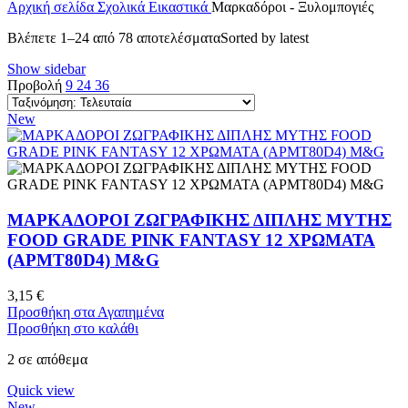
Αρχική σελίδα
Σχολικά
Εικαστικά
Μαρκαδόροι - Ξυλομπογιές
Βλέπετε 1–24 από 78 αποτελέσματα
Sorted by latest
Show sidebar
Προβολή
9
24
36
New
ΜΑΡΚΑΔΟΡΟΙ ZΩΓΡΑΦΙΚΗΣ ΔΙΠΛΗΣ ΜΥΤΗΣ
FOOD GRADE PINK FANTASY 12 ΧΡΩΜΑΤΑ
(APMT80D4) M&G
3,15
€
Προσθήκη στα Αγαπημένα
Προσθήκη στο καλάθι
2 σε απόθεμα
Quick view
New