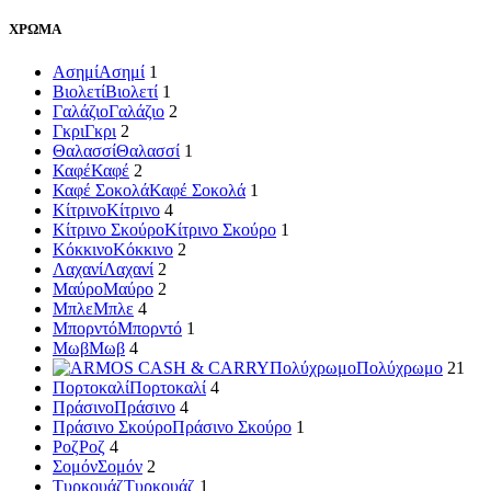
ΧΡΩΜΑ
Ασημί
Ασημί
1
Βιολετί
Βιολετί
1
Γαλάζιο
Γαλάζιο
2
Γκρι
Γκρι
2
Θαλασσί
Θαλασσί
1
Καφέ
Καφέ
2
Καφέ Σοκολά
Καφέ Σοκολά
1
Κίτρινο
Κίτρινο
4
Κίτρινο Σκούρο
Κίτρινο Σκούρο
1
Κόκκινο
Κόκκινο
2
Λαχανί
Λαχανί
2
Μαύρο
Μαύρο
2
Μπλε
Μπλε
4
Μπορντό
Μπορντό
1
Μωβ
Μωβ
4
Πολύχρωμο
Πολύχρωμο
21
Πορτοκαλί
Πορτοκαλί
4
Πράσινο
Πράσινο
4
Πράσινο Σκούρο
Πράσινο Σκούρο
1
Ροζ
Ροζ
4
Σομόν
Σομόν
2
Τυρκουάζ
Τυρκουάζ
1