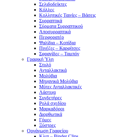
Σελιδοδείκτες
Κόλλες
Κολλητικές Ταινίες – Βάσεις
Συρραπτικά
Σύρματα Συρραπτικού
Αποσυρραπτικά
Περφορατέρ
Ψαλίδια – Κοπίδια
Πινέζες – Καρφίτσες
Σφραγίδες – Ταμπόν
Γραφική Ύλη
Στυλό
Ανταλλακτικά
Μολύβια
Μηχανικά Μολύβια
Μύτες Ανταλλακτικές
Λάστιχα
Συνδετήρες
Ρολά σχεδίου
Μαρκαδόροι
Διορθωτικά
Γόμες
Ξύστρες
Οργάνωση Γραφείου
Κλιπ – Binder Clips