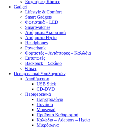
Ευχετήριες Κάρτες
Gadget
Lifestyle & Comfort
Smart Gadgets
Φωτιστικά – LED
Smartwatches
Ασύρματα Ακουστικά
Ασύρματα Ηχεία
Headphones
Powerbank
Φορτιστές – Αντάπτορες – Καλώδια
Εκτυπωτές
Backpack – Σακίδιο
Θήκες
Περιφερειακά Υπολογιστών
Αποθήκευση
USB Stick
CD-DVD
Περιφερειακά
Πληκτρολόγια
Ποντίκια
Mousepad
Προϊόντα Καθαρισμού
Καλώδια – Adaptors – Ηχεία
Μικρόφωνα