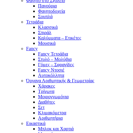
Φαγητό στο Σχολείο
Παγούρια
Φαγητοδοχεία
Σουπλά
Τετράδια
Κλασσικά
Σπιράλ
Καλύμματα – Ετικέτες
Μουσικά
Fancy
Fancy Τετράδια
Στυλό – Μολύβια
Γόμες – Σφραγίδες
Fancy Ντοσιέ
Αυτοκόλλητα
Όργανα Αριθμητικής & Γεωμετρίας
Χάρακες
Τρίγωνα
Mοιρογνωμόνια
Διαβήτες
Σετ
Κλιμακόμετρα
Αριθμητήρια
Εικαστικά
Μπλοκ και Χαρτιά