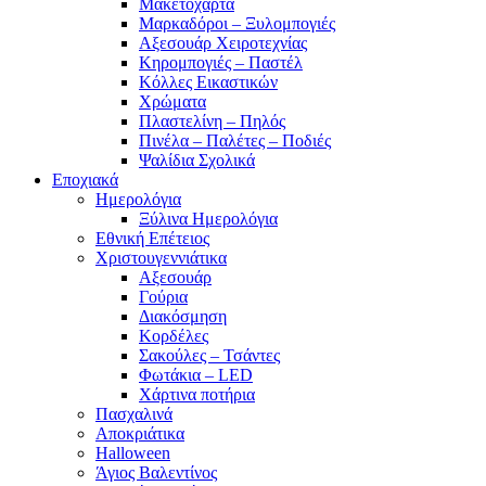
Μακετόχαρτα
Μαρκαδόροι – Ξυλομπογιές
Αξεσουάρ Χειροτεχνίας
Κηρομπογιές – Παστέλ
Κόλλες Εικαστικών
Χρώματα
Πλαστελίνη – Πηλός
Πινέλα – Παλέτες – Ποδιές
Ψαλίδια Σχολικά
Εποχιακά
Ημερολόγια
Ξύλινα Ημερολόγια
Εθνική Επέτειος
Χριστουγεννιάτικα
Αξεσουάρ
Γούρια
Διακόσμηση
Κορδέλες
Σακούλες – Τσάντες
Φωτάκια – LED
Χάρτινα ποτήρια
Πασχαλινά
Αποκριάτικα
Halloween
Άγιος Βαλεντίνος