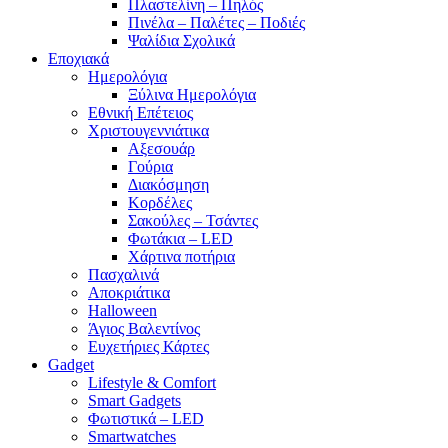
Πλαστελίνη – Πηλός
Πινέλα – Παλέτες – Ποδιές
Ψαλίδια Σχολικά
Εποχιακά
Ημερολόγια
Ξύλινα Ημερολόγια
Εθνική Επέτειος
Χριστουγεννιάτικα
Αξεσουάρ
Γούρια
Διακόσμηση
Κορδέλες
Σακούλες – Τσάντες
Φωτάκια – LED
Χάρτινα ποτήρια
Πασχαλινά
Αποκριάτικα
Halloween
Άγιος Βαλεντίνος
Ευχετήριες Κάρτες
Gadget
Lifestyle & Comfort
Smart Gadgets
Φωτιστικά – LED
Smartwatches