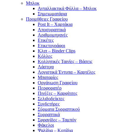
Μπλοκ
Ανταλλακτικά Φύλλα – Μπλοκ
Σημειωματάρια
Προμήθειες Γραφείου
Post It – Χαρτάκια
Αποσυραπτικά
Αριθμομηχανές
Ετικέτες
Ετικετογράφοι
Κλιπ – Binder Clips
Κόλλες
Κολλητικές Ταινίες – Βάσεις
Λάστιχα
Λογιστικά Έντυπα – Καρτέλες
Μπαταρίες
Οργάνωση Γραφείου
Περφορατέρ
Πινέζες – Καρφίτσες
Σελιδοδείκτες
Συνδετήρες
Σύρματα Συρραπτικού
Συρραπτικά
Σφραγίδες – Ταμπόν
Φάκελοι
Ψαλίδια – Κοπίδια