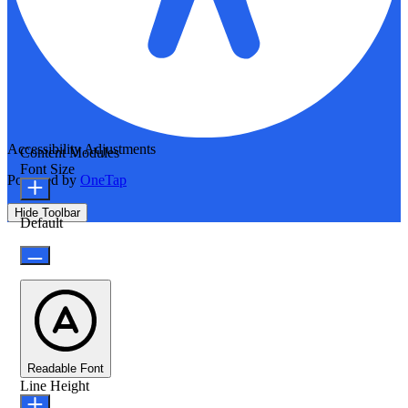
Accessibility Adjustments
Content Modules
Font Size
Powered by
OneTap
Hide Toolbar
Default
Readable Font
Line Height