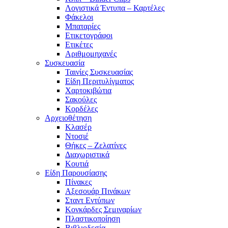
Λογιστικά Έντυπα – Καρτέλες
Φάκελοι
Μπαταρίες
Ετικετογράφοι
Ετικέτες
Αριθμομηχανές
Συσκευασία
Ταινίες Συσκευασίας
Είδη Περιτυλίγματος
Χαρτοκιβώτια
Σακούλες
Κορδέλες
Αρχειοθέτηση
Κλασέρ
Ντοσιέ
Θήκες – Ζελατίνες
Διαχωριστικά
Κουτιά
Είδη Παρουσίασης
Πίνακες
Αξεσουάρ Πινάκων
Σταντ Εντύπων
Κονκάρδες Σεμιναρίων
Πλαστικοποίηση
Βιβλιοδεσία