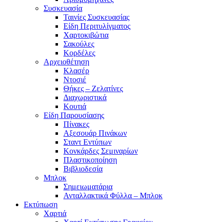
Συσκευασία
Ταινίες Συσκευασίας
Είδη Περιτυλίγματος
Χαρτοκιβώτια
Σακούλες
Κορδέλες
Αρχειοθέτηση
Κλασέρ
Ντοσιέ
Θήκες – Ζελατίνες
Διαχωριστικά
Κουτιά
Είδη Παρουσίασης
Πίνακες
Αξεσουάρ Πινάκων
Σταντ Εντύπων
Κονκάρδες Σεμιναρίων
Πλαστικοποίηση
Βιβλιοδεσία
Μπλοκ
Σημειωματάρια
Ανταλλακτικά Φύλλα – Μπλοκ
Εκτύπωση
Χαρτιά