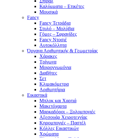
Σπιράλ
Καλύμματα – Ετικέτες
Μουσικά
Fancy
Fancy Τετράδια
Στυλό – Μολύβια
Γόμες – Σφραγίδες
Fancy Ντοσιέ
Αυτοκόλλητα
Όργανα Αριθμητικής & Γεωμετρίας
Χάρακες
Τρίγωνα
Mοιρογνωμόνια
Διαβήτες
Σετ
Κλιμακόμετρα
Αριθμητήρια
Εικαστικά
Μπλοκ και Χαρτιά
Μακετόχαρτα
Μαρκαδόροι – Ξυλομπογιές
Αξεσουάρ Χειροτεχνίας
Κηρομπογιές – Παστέλ
Κόλλες Εικαστικών
Χρώματα