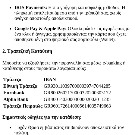
IRIS Payments:
Η πιο γρήγορη και ασφαλής μέθοδος. Η
πληρωμή εκτελείται άμεσα από την τράπεζά σας, χωρίς
ανάγκη αποστολής αποδεικτικού.
Google Pay & Apple Pay:
Ολοκληρώστε τις αγορές σας με
ένα κλικ ή άγγιγμα, χρησιμοποιώντας την κάρτα που έχετε
αποθηκευμένη στο ψηφιακό σας πορτοφόλι (Wallet).
2. Τραπεζική Κατάθεση
Μπορείτε να εξοφλήσετε την παραγγελία σας μέσω e-banking ή
κατάθεσης στους παρακάτω λογαριασμούς:
Τράπεζα
IBAN
Εθνική Τράπεζα
GR9301103970000039747044285
Eurobank
GR8002602170000320200303172
Alpha Bank
GR4001403000300002002011235
Τράπεζα Πειραιώς
GR9601726140005614035749663
Σημαντικές οδηγίες για την κατάθεση:
Τυχόν έξοδα εμβάσματος επιβαρύνουν αποκλειστικά τον
πελάτη.