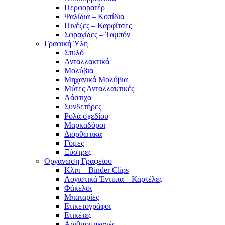
Περφορατέρ
Ψαλίδια – Κοπίδια
Πινέζες – Καρφίτσες
Σφραγίδες – Ταμπόν
Γραφική Ύλη
Στυλό
Ανταλλακτικά
Μολύβια
Μηχανικά Μολύβια
Μύτες Ανταλλακτικές
Λάστιχα
Συνδετήρες
Ρολά σχεδίου
Μαρκαδόροι
Διορθωτικά
Γόμες
Ξύστρες
Οργάνωση Γραφείου
Κλιπ – Binder Clips
Λογιστικά Έντυπα – Καρτέλες
Φάκελοι
Μπαταρίες
Ετικετογράφοι
Ετικέτες
Αριθμομηχανές