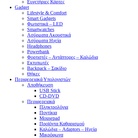
Ευχετήριες Κάρτες
Gadget
Lifestyle & Comfort
Smart Gadgets
Φωτιστικά – LED
Smartwatches
Ασύρματα Ακουστικά
Ασύρματα Ηχεία
Headphones
Powerbank
Φορτιστές – Αντάπτορες – Καλώδια
Εκτυπωτές
Backpack – Σακίδιο
Θήκες
Περιφερειακά Υπολογιστών
Αποθήκευση
USB Stick
CD-DVD
Περιφερειακά
Πληκτρολόγια
Ποντίκια
Mousepad
Προϊόντα Καθαρισμού
Καλώδια – Adaptors – Ηχεία
Μικρόφωνα