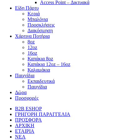
Access Point – Δικτυακά
Είδη Πάρτυ
Κεριά
Μπαλόνια
Προσκλήσεις
Διακόσμηση
Χάρτινα Ποτήρια
8oz
12oz
16oz
Καπάκια 8oz
Καπάκια 12oz – 16oz
Καλαμάκια
Παιχνίδια
Εκπαιδευτικά
Παιχνίδια
Δώρα
Προσφορές
B2B ESHOP
ΓΡΗΓΟΡΗ ΠΑΡΑΓΓΕΛΙΑ
ΠΡΟΣΦΟΡΑ
ΑΡΧΙΚΗ
ΕΤΑΙΡΙΑ
ΝΕΑ