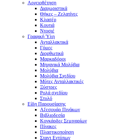
Αρχειοθέτηση
Διαχωριστικά
Θήκες – Ζελατίνες
Κλασέρ
Κουτιά
Ντοσιέ
Γραφική Ύλη
Ανταλλακτικά
Γόμες
Διορθωτικά
Μαρκαδόροι
Μηχανικά Μολύβια
Μολύβια
Μολύβια Σχεδίου
Μύτες Ανταλλακτικές
Ξύστρες
Ρολά σχεδίου
Στυλό
Είδη Παρουσίασης
Αξεσουάρ Πινάκων
Βιβλιοδεσία
Κονκάρδες Σεμιναρίων
Πίνακες
Πλαστικοποίηση
Σταντ Εντύπων