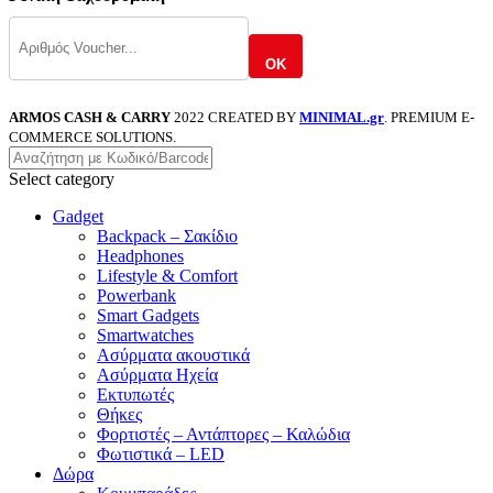
OK
ARMOS CASH & CARRY
2022 CREATED BY
MINIMAL.gr
. PREMIUM E-
COMMERCE SOLUTIONS.
Select category
Gadget
Backpack – Σακίδιο
Headphones
Lifestyle & Comfort
Powerbank
Smart Gadgets
Smartwatches
Ασύρματα ακουστικά
Ασύρματα Ηχεία
Εκτυπωτές
Θήκες
Φορτιστές – Αντάπτορες – Καλώδια
Φωτιστικά – LED
Δώρα