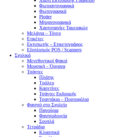
Χαρτί Εκτύπωσης Γραφείου
Φωτοαντιγραφικά
Φωτογραφικά
Plotter
Μηχανογραφικά
Χαρτοταινίες Ταμειακών
Μελάνια – Τόνερ
Ετικέτες
Εκτυπωτής – Ετικετογράφος
Εξοπλισμός POS / Scanners
Σχολικά
Μεγεθυντικοί Φακοί
Μουσική – Όργανα
Τσάντες
Πλάτης
Τρόλευ
Κασετίνες
Τσάντες Εκδρομής
Τσαντάκια – Πορτοφόλια
Φαγητό στο Σχολείο
Παγούρια
Φαγητοδοχεία
Σουπλά
Τετράδια
Κλασσικά