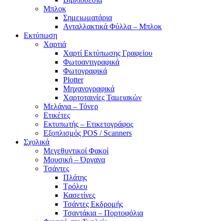
Μπλοκ
Σημειωματάρια
Ανταλλακτικά Φύλλα – Μπλοκ
Εκτύπωση
Χαρτιά
Χαρτί Εκτύπωσης Γραφείου
Φωτοαντιγραφικά
Φωτογραφικά
Plotter
Μηχανογραφικά
Χαρτοταινίες Ταμειακών
Μελάνια – Τόνερ
Ετικέτες
Εκτυπωτής – Ετικετογράφος
Εξοπλισμός POS / Scanners
Σχολικά
Μεγεθυντικοί Φακοί
Μουσική – Όργανα
Τσάντες
Πλάτης
Τρόλευ
Κασετίνες
Τσάντες Εκδρομής
Τσαντάκια – Πορτοφόλια