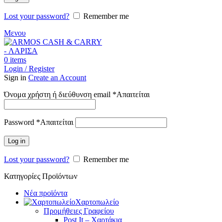
Lost your password?
Remember me
Μενου
0
items
Login / Register
Sign in
Create an Account
Όνομα χρήστη ή διεύθυνση email
*
Απαιτείται
Password
*
Απαιτείται
Log in
Lost your password?
Remember me
Κατηγορίες Προϊόντων
Νέα προϊόντα
Χαρτοπωλείο
Προμήθειες Γραφείου
Post It – Χαρτάκια