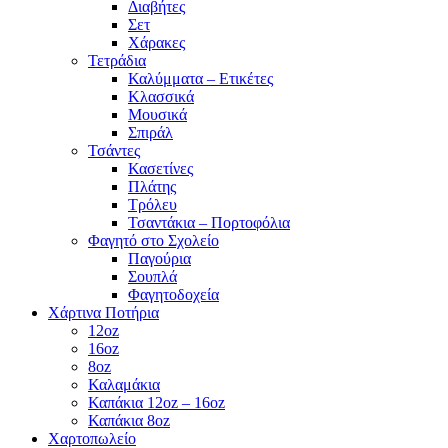
Διαβήτες
Σετ
Χάρακες
Τετράδια
Καλύμματα – Ετικέτες
Κλασσικά
Μουσικά
Σπιράλ
Τσάντες
Κασετίνες
Πλάτης
Τρόλευ
Τσαντάκια – Πορτοφόλια
Φαγητό στο Σχολείο
Παγούρια
Σουπλά
Φαγητοδοχεία
Χάρτινα Ποτήρια
12oz
16oz
8oz
Καλαμάκια
Καπάκια 12oz – 16oz
Καπάκια 8oz
Χαρτοπωλείο