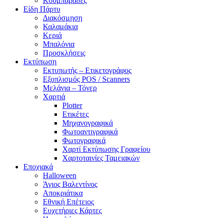
Κουμπαράδες
Είδη Πάρτυ
Διακόσμηση
Καλαμάκια
Κεριά
Μπαλόνια
Προσκλήσεις
Εκτύπωση
Εκτυπωτής – Ετικετογράφος
Εξοπλισμός POS / Scanners
Μελάνια – Τόνερ
Χαρτιά
Plotter
Ετικέτες
Μηχανογραφικά
Φωτοαντιγραφικά
Φωτογραφικά
Χαρτί Εκτύπωσης Γραφείου
Χαρτοταινίες Ταμειακών
Εποχιακά
Halloween
Άγιος Βαλεντίνος
Αποκριάτικα
Εθνική Επέτειος
Ευχετήριες Κάρτες