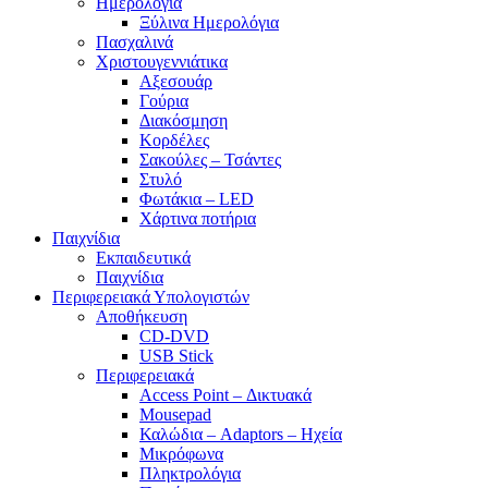
Ημερολόγια
Ξύλινα Ημερολόγια
Πασχαλινά
Χριστουγεννιάτικα
Αξεσουάρ
Γούρια
Διακόσμηση
Κορδέλες
Σακούλες – Τσάντες
Στυλό
Φωτάκια – LED
Χάρτινα ποτήρια
Παιχνίδια
Εκπαιδευτικά
Παιχνίδια
Περιφερειακά Υπολογιστών
Αποθήκευση
CD-DVD
USB Stick
Περιφερειακά
Access Point – Δικτυακά
Mousepad
Καλώδια – Adaptors – Ηχεία
Μικρόφωνα
Πληκτρολόγια