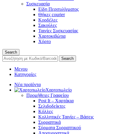
Συσκευασία
Είδη Περιτυλίγματος
Θήκες courier
Κορδέλες
Σακούλες
Ταινίες Συσκευασίας
Χαρτοκιβώτια
Χόρτο
Search
Search
Μενου
Κατηγορίες
Νέα προϊόντα
Χαρτοπωλείο
Προμήθειες Γραφείου
Post It – Χαρτάκια
Σελιδοδείκτες
Κόλλες
Κολλητικές Ταινίες – Βάσεις
Συρραπτικά
Σύρματα Συρραπτικού
Αποσυρραπτικά