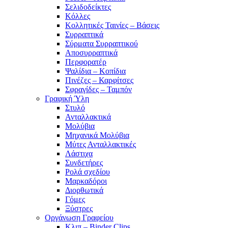
Σελιδοδείκτες
Κόλλες
Κολλητικές Ταινίες – Βάσεις
Συρραπτικά
Σύρματα Συρραπτικού
Αποσυρραπτικά
Περφορατέρ
Ψαλίδια – Κοπίδια
Πινέζες – Καρφίτσες
Σφραγίδες – Ταμπόν
Γραφική Ύλη
Στυλό
Ανταλλακτικά
Μολύβια
Μηχανικά Μολύβια
Μύτες Ανταλλακτικές
Λάστιχα
Συνδετήρες
Ρολά σχεδίου
Μαρκαδόροι
Διορθωτικά
Γόμες
Ξύστρες
Οργάνωση Γραφείου
Κλιπ – Binder Clips