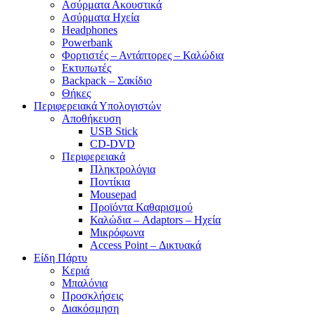
Ασύρματα Ακουστικά
Ασύρματα Ηχεία
Headphones
Powerbank
Φορτιστές – Αντάπτορες – Καλώδια
Εκτυπωτές
Backpack – Σακίδιο
Θήκες
Περιφερειακά Υπολογιστών
Αποθήκευση
USB Stick
CD-DVD
Περιφερειακά
Πληκτρολόγια
Ποντίκια
Mousepad
Προϊόντα Καθαρισμού
Καλώδια – Adaptors – Ηχεία
Μικρόφωνα
Access Point – Δικτυακά
Είδη Πάρτυ
Κεριά
Μπαλόνια
Προσκλήσεις
Διακόσμηση