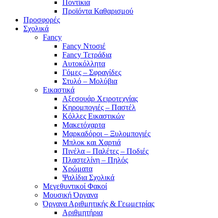
Ποντίκια
Προϊόντα Καθαρισμού
Προσφορές
Σχολικά
Fancy
Fancy Ντοσιέ
Fancy Τετράδια
Αυτοκόλλητα
Γόμες – Σφραγίδες
Στυλό – Μολύβια
Εικαστικά
Αξεσουάρ Χειροτεχνίας
Κηρομπογιές – Παστέλ
Κόλλες Εικαστικών
Μακετόχαρτα
Μαρκαδόροι – Ξυλομπογιές
Μπλοκ και Χαρτιά
Πινέλα – Παλέτες – Ποδιές
Πλαστελίνη – Πηλός
Χρώματα
Ψαλίδια Σχολικά
Μεγεθυντικοί Φακοί
Μουσική Όργανα
Όργανα Αριθμητικής & Γεωμετρίας
Αριθμητήρια