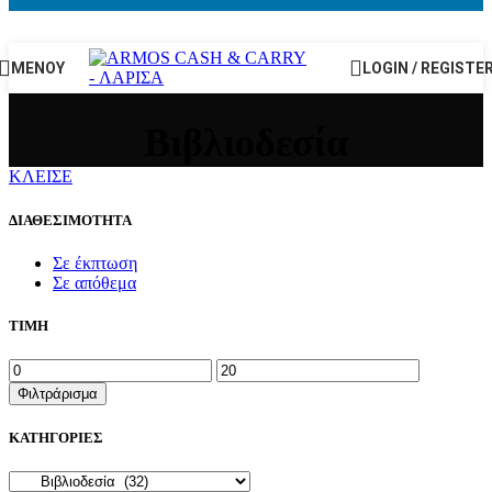
Δωρεάν Μεταφορικά για αγορές άνω των 49€
ΜΕΝΟΥ
LOGIN / REGISTE
Βιβλιοδεσία
ΚΛΕΙΣΕ
ΔΙΑΘΕΣΙΜΟΤΗΤΑ
Σε έκπτωση
Σε απόθεμα
ΤΙΜΗ
Ελάχιστη
Μέγιστη
τιμή
τιμή
Φιλτράρισμα
ΚΑΤΗΓΟΡΙΕΣ