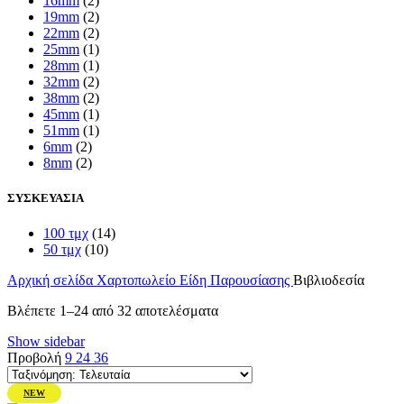
16mm
(2)
19mm
(2)
22mm
(2)
25mm
(1)
28mm
(1)
32mm
(2)
38mm
(2)
45mm
(1)
51mm
(1)
6mm
(2)
8mm
(2)
ΣΥΣΚΕΥΑΣΙΑ
100 τμχ
(14)
50 τμχ
(10)
Αρχική σελίδα
Χαρτοπωλείο
Είδη Παρουσίασης
Βιβλιοδεσία
Sorted
Βλέπετε 1–24 από 32 αποτελέσματα
by
Show sidebar
latest
Προβολή
9
24
36
NEW