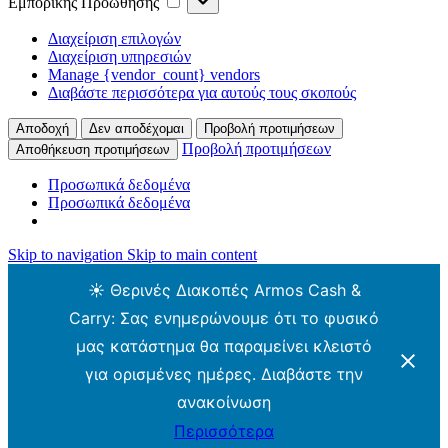
Εμπορικής Προώθησης
Προώθησης
Διαχείριση επιλογών
Διαχείριση υπηρεσιών
Manage {vendor_count} vendors
Διαβάστε περισσότερα για αυτούς τους σκοπούς
Αποδοχή
Δεν αποδέχομαι
Προβολή προτιμήσεων
Προβολή προτιμήσεων
Αποθήκευση προτιμήσεων
Προσωπικά δεδομένα
Προσωπικά δεδομένα
Skip to navigation
Skip to main content
☀️ Θερινές Διακοπές Armos Cash &
Carry: Σας ενημερώνουμε ότι το φυσικό
μας κατάστημα θα παραμείνει κλειστό
για ορισμένες ημέρες. Διαβάστε την
ανακοίνωση
Περισσότερα