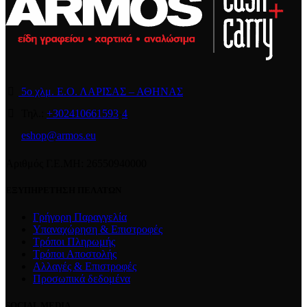
5ο χλμ. Ε.Ο. ΛΑΡΙΣΑΣ – ΑΘΗΝΑΣ
Τηλ.:
+302410661593
-
4
eshop@armos.eu
Αριθμός Γ.Ε.ΜΗ: 26550940000
ΕΞΥΠΗΡΕΤΗΣΗ ΠΕΛΑΤΩΝ
Γρήγορη Παραγγελία
Υπαναχώρηση & Επιστροφές
Τρόποι Πληρωμής
Τρόποι Αποστολής
Αλλαγές & Επιστροφές
Προσωπικά δεδομένα
SOCIAL MEDIA