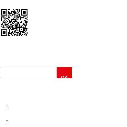
ΕΝΤΟΠΙΣΜΟΣ ΑΠΟΣΤΟΛΗΣ
Γενική Ταχυδρομική
OK
ARMOS CASH & CARRY
2022 CREATED BY
MINIMAL.gr
. PREMIUM E-
COMMERCE SOLUTIONS.