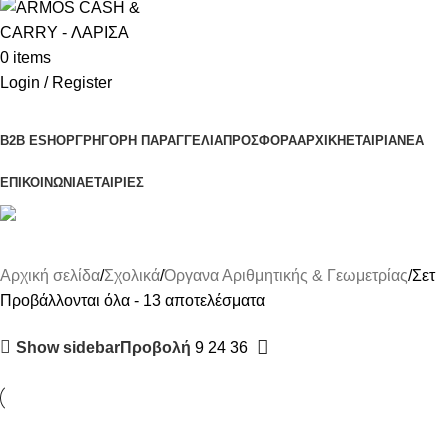
0
items
Login / Register
Κατηγορίες Προϊόντων
B2B ESHOP
ΓΡΗΓΟΡΗ ΠΑΡΑΓΓΕΛΙΑ
ΠΡΟΣΦΟΡΑ
ΑΡΧΙΚΗ
ΕΤΑΙΡΙΑ
ΝΕΑ
ΕΠΙΚΟΙΝΩΝΙΑ
ΕΤΑΙΡΙΕΣ
Σετ
Αρχική σελίδα
Σχολικά
Όργανα Αριθμητικής & Γεωμετρίας
Σετ
Προβάλλονται όλα - 13 αποτελέσματα
Show sidebar
Προβολή
9
24
36