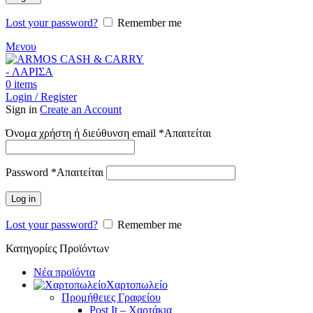
Lost your password?
Remember me
Μενου
0
items
Login / Register
Sign in
Create an Account
Όνομα χρήστη ή διεύθυνση email
*
Απαιτείται
Password
*
Απαιτείται
Log in
Lost your password?
Remember me
Κατηγορίες Προϊόντων
Νέα προϊόντα
Χαρτοπωλείο
Προμήθειες Γραφείου
Post It – Χαρτάκια