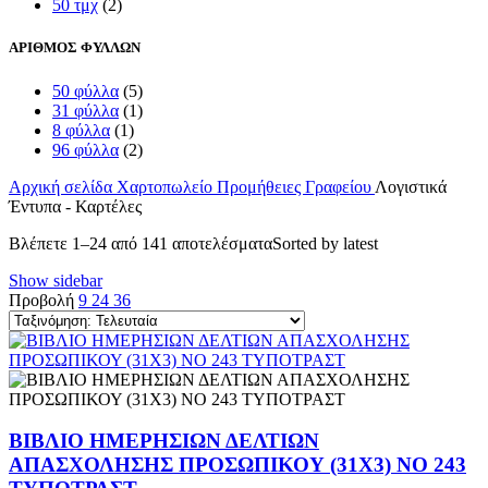
50 τμχ
(2)
ΑΡΙΘΜΟΣ ΦΥΛΛΩΝ
50 φύλλα
(5)
31 φύλλα
(1)
8 φύλλα
(1)
96 φύλλα
(2)
Αρχική σελίδα
Χαρτοπωλείο
Προμήθειες Γραφείου
Λογιστικά
Έντυπα - Καρτέλες
Βλέπετε 1–24 από 141 αποτελέσματα
Sorted by latest
Show sidebar
Προβολή
9
24
36
ΒΙΒΛΙΟ ΗΜΕΡΗΣΙΩΝ ΔΕΛΤΙΩΝ
ΑΠΑΣΧΟΛΗΣΗΣ ΠΡΟΣΩΠΙΚΟΥ (31X3) ΝΟ 243