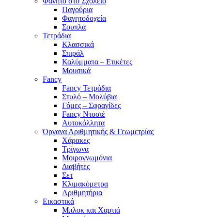
Φαγητό στο Σχολείο
Παγούρια
Φαγητοδοχεία
Σουπλά
Τετράδια
Κλασσικά
Σπιράλ
Καλύμματα – Ετικέτες
Μουσικά
Fancy
Fancy Τετράδια
Στυλό – Μολύβια
Γόμες – Σφραγίδες
Fancy Ντοσιέ
Αυτοκόλλητα
Όργανα Αριθμητικής & Γεωμετρίας
Χάρακες
Τρίγωνα
Mοιρογνωμόνια
Διαβήτες
Σετ
Κλιμακόμετρα
Αριθμητήρια
Εικαστικά
Μπλοκ και Χαρτιά