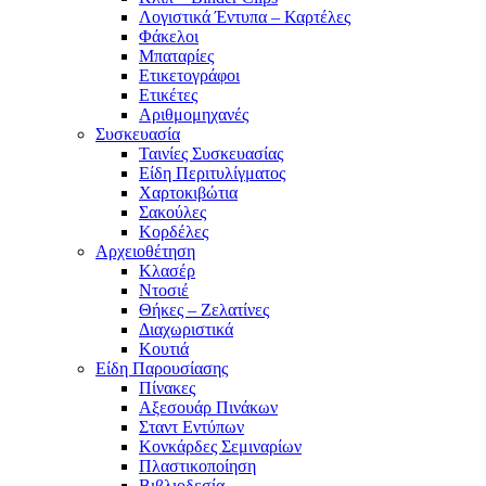
Λογιστικά Έντυπα – Καρτέλες
Φάκελοι
Μπαταρίες
Ετικετογράφοι
Ετικέτες
Αριθμομηχανές
Συσκευασία
Ταινίες Συσκευασίας
Είδη Περιτυλίγματος
Χαρτοκιβώτια
Σακούλες
Κορδέλες
Αρχειοθέτηση
Κλασέρ
Ντοσιέ
Θήκες – Ζελατίνες
Διαχωριστικά
Κουτιά
Είδη Παρουσίασης
Πίνακες
Αξεσουάρ Πινάκων
Σταντ Εντύπων
Κονκάρδες Σεμιναρίων
Πλαστικοποίηση
Βιβλιοδεσία