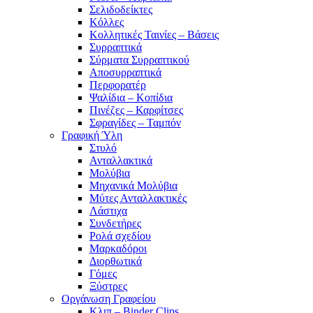
Σελιδοδείκτες
Κόλλες
Κολλητικές Ταινίες – Βάσεις
Συρραπτικά
Σύρματα Συρραπτικού
Αποσυρραπτικά
Περφορατέρ
Ψαλίδια – Κοπίδια
Πινέζες – Καρφίτσες
Σφραγίδες – Ταμπόν
Γραφική Ύλη
Στυλό
Ανταλλακτικά
Μολύβια
Μηχανικά Μολύβια
Μύτες Ανταλλακτικές
Λάστιχα
Συνδετήρες
Ρολά σχεδίου
Μαρκαδόροι
Διορθωτικά
Γόμες
Ξύστρες
Οργάνωση Γραφείου
Κλιπ – Binder Clips