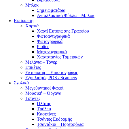
Μπλοκ
Σημειωματάρια
Ανταλλακτικά Φύλλα – Μπλοκ
Εκτύπωση
Χαρτιά
Χαρτί Εκτύπωσης Γραφείου
Φωτοαντιγραφικά
Φωτογραφικά
Plotter
Μηχανογραφικά
Χαρτοταινίες Ταμειακών
Μελάνια – Τόνερ
Ετικέτες
Εκτυπωτής – Ετικετογράφος
Εξοπλισμός POS / Scanners
Σχολικά
Μεγεθυντικοί Φακοί
Μουσική – Όργανα
Τσάντες
Πλάτης
Τρόλευ
Κασετίνες
Τσάντες Εκδρομής
Τσαντάκια – Πορτοφόλια