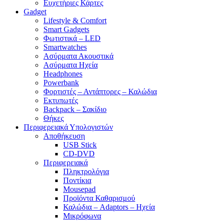
Ευχετήριες Κάρτες
Gadget
Lifestyle & Comfort
Smart Gadgets
Φωτιστικά – LED
Smartwatches
Ασύρματα Ακουστικά
Ασύρματα Ηχεία
Headphones
Powerbank
Φορτιστές – Αντάπτορες – Καλώδια
Εκτυπωτές
Backpack – Σακίδιο
Θήκες
Περιφερειακά Υπολογιστών
Αποθήκευση
USB Stick
CD-DVD
Περιφερειακά
Πληκτρολόγια
Ποντίκια
Mousepad
Προϊόντα Καθαρισμού
Καλώδια – Adaptors – Ηχεία
Μικρόφωνα