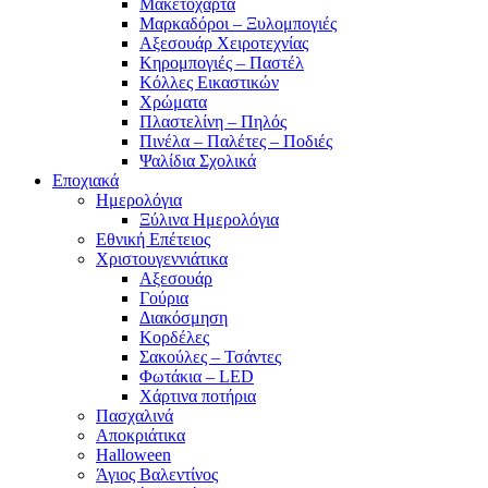
Μακετόχαρτα
Μαρκαδόροι – Ξυλομπογιές
Αξεσουάρ Χειροτεχνίας
Κηρομπογιές – Παστέλ
Κόλλες Εικαστικών
Χρώματα
Πλαστελίνη – Πηλός
Πινέλα – Παλέτες – Ποδιές
Ψαλίδια Σχολικά
Εποχιακά
Ημερολόγια
Ξύλινα Ημερολόγια
Εθνική Επέτειος
Χριστουγεννιάτικα
Αξεσουάρ
Γούρια
Διακόσμηση
Κορδέλες
Σακούλες – Τσάντες
Φωτάκια – LED
Χάρτινα ποτήρια
Πασχαλινά
Αποκριάτικα
Halloween
Άγιος Βαλεντίνος