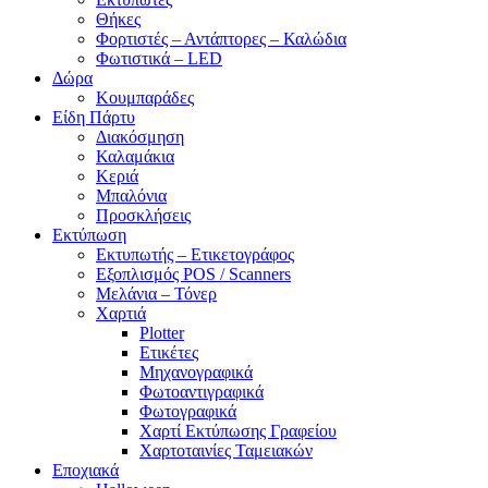
Θήκες
Φορτιστές – Αντάπτορες – Καλώδια
Φωτιστικά – LED
Δώρα
Κουμπαράδες
Είδη Πάρτυ
Διακόσμηση
Καλαμάκια
Κεριά
Μπαλόνια
Προσκλήσεις
Εκτύπωση
Εκτυπωτής – Ετικετογράφος
Εξοπλισμός POS / Scanners
Μελάνια – Τόνερ
Χαρτιά
Plotter
Ετικέτες
Μηχανογραφικά
Φωτοαντιγραφικά
Φωτογραφικά
Χαρτί Εκτύπωσης Γραφείου
Χαρτοταινίες Ταμειακών
Εποχιακά