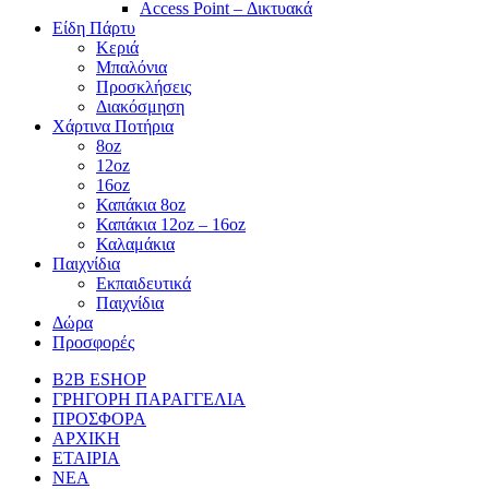
Access Point – Δικτυακά
Είδη Πάρτυ
Κεριά
Μπαλόνια
Προσκλήσεις
Διακόσμηση
Χάρτινα Ποτήρια
8oz
12oz
16oz
Καπάκια 8oz
Καπάκια 12oz – 16oz
Καλαμάκια
Παιχνίδια
Εκπαιδευτικά
Παιχνίδια
Δώρα
Προσφορές
B2B ESHOP
ΓΡΗΓΟΡΗ ΠΑΡΑΓΓΕΛΙΑ
ΠΡΟΣΦΟΡΑ
ΑΡΧΙΚΗ
ΕΤΑΙΡΙΑ
ΝΕΑ