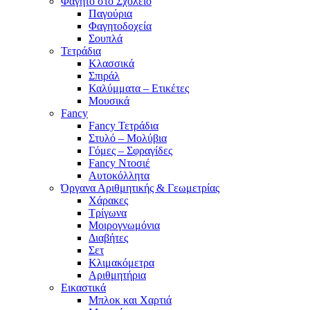
Φαγητό στο Σχολείο
Παγούρια
Φαγητοδοχεία
Σουπλά
Τετράδια
Κλασσικά
Σπιράλ
Καλύμματα – Ετικέτες
Μουσικά
Fancy
Fancy Τετράδια
Στυλό – Μολύβια
Γόμες – Σφραγίδες
Fancy Ντοσιέ
Αυτοκόλλητα
Όργανα Αριθμητικής & Γεωμετρίας
Χάρακες
Τρίγωνα
Mοιρογνωμόνια
Διαβήτες
Σετ
Κλιμακόμετρα
Αριθμητήρια
Εικαστικά
Μπλοκ και Χαρτιά