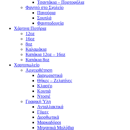
Τσαντάκια – Πορτοφόλια
Φαγητό στο Σχολείο
Παγούρια
Σουπλά
Φαγητοδοχεία
Χάρτινα Ποτήρια
12oz
16oz
8oz
Καλαμάκια
Καπάκια 12oz – 16oz
Καπάκια 8oz
Χαρτοπωλείο
Αρχειοθέτηση
Διαχωριστικά
Θήκες – Ζελατίνες
Κλασέρ
Κουτιά
Ντοσιέ
Γραφική Ύλη
Ανταλλακτικά
Γόμες
Διορθωτικά
Μαρκαδόροι
Μηχανικά Μολύβια