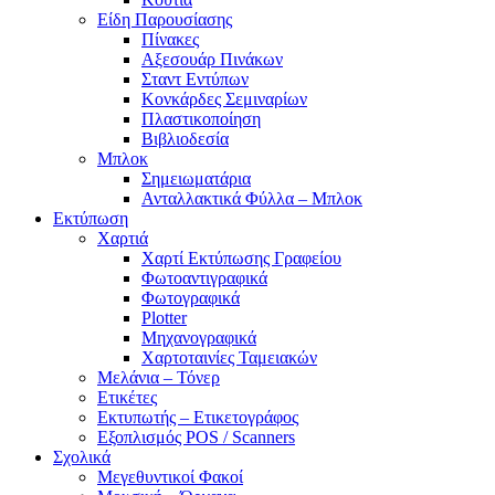
Είδη Παρουσίασης
Πίνακες
Αξεσουάρ Πινάκων
Σταντ Εντύπων
Κονκάρδες Σεμιναρίων
Πλαστικοποίηση
Βιβλιοδεσία
Μπλοκ
Σημειωματάρια
Ανταλλακτικά Φύλλα – Μπλοκ
Εκτύπωση
Χαρτιά
Χαρτί Εκτύπωσης Γραφείου
Φωτοαντιγραφικά
Φωτογραφικά
Plotter
Μηχανογραφικά
Χαρτοταινίες Ταμειακών
Μελάνια – Τόνερ
Ετικέτες
Εκτυπωτής – Ετικετογράφος
Εξοπλισμός POS / Scanners
Σχολικά
Μεγεθυντικοί Φακοί