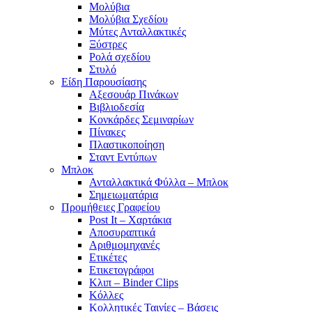
Μολύβια
Μολύβια Σχεδίου
Μύτες Ανταλλακτικές
Ξύστρες
Ρολά σχεδίου
Στυλό
Είδη Παρουσίασης
Αξεσουάρ Πινάκων
Βιβλιοδεσία
Κονκάρδες Σεμιναρίων
Πίνακες
Πλαστικοποίηση
Σταντ Εντύπων
Μπλοκ
Ανταλλακτικά Φύλλα – Μπλοκ
Σημειωματάρια
Προμήθειες Γραφείου
Post It – Χαρτάκια
Αποσυραπτικά
Αριθμομηχανές
Ετικέτες
Ετικετογράφοι
Κλιπ – Binder Clips
Κόλλες
Κολλητικές Ταινίες – Βάσεις