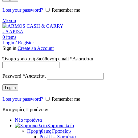
Lost your password?
Remember me
Μενου
0
items
Login / Register
Sign in
Create an Account
Όνομα χρήστη ή διεύθυνση email
*
Απαιτείται
Password
*
Απαιτείται
Log in
Lost your password?
Remember me
Κατηγορίες Προϊόντων
Νέα προϊόντα
Χαρτοπωλείο
Προμήθειες Γραφείου
Post It – Χαρτάκια