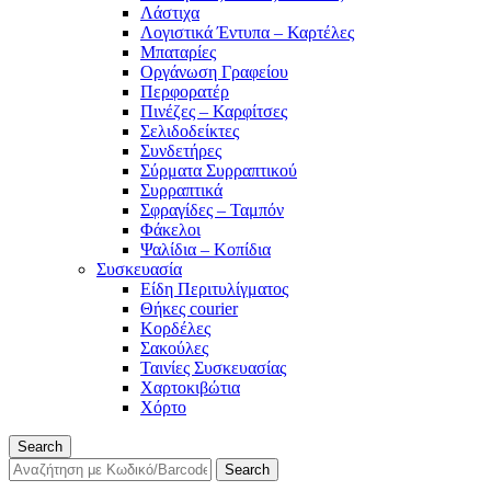
Λάστιχα
Λογιστικά Έντυπα – Καρτέλες
Μπαταρίες
Οργάνωση Γραφείου
Περφορατέρ
Πινέζες – Καρφίτσες
Σελιδοδείκτες
Συνδετήρες
Σύρματα Συρραπτικού
Συρραπτικά
Σφραγίδες – Ταμπόν
Φάκελοι
Ψαλίδια – Κοπίδια
Συσκευασία
Είδη Περιτυλίγματος
Θήκες courier
Κορδέλες
Σακούλες
Ταινίες Συσκευασίας
Χαρτοκιβώτια
Χόρτο
Search
Search