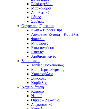
Ρολά σχεδίου
Μαρκαδόροι
Διορθωτικά
Γόμες
Ξύστρες
Οργάνωση Γραφείου
Κλιπ – Binder Clips
Λογιστικά Έντυπα – Καρτέλες
Φάκελοι
Μπαταρίες
Ετικετογράφοι
Ετικέτες
Αριθμομηχανές
Συσκευασία
Ταινίες Συσκευασίας
Είδη Περιτυλίγματος
Χαρτοκιβώτια
Σακούλες
Κορδέλες
Αρχειοθέτηση
Κλασέρ
Ντοσιέ
Θήκες – Ζελατίνες
Διαχωριστικά
Κουτιά