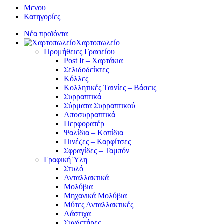
Μενου
Κατηγορίες
Νέα προϊόντα
Χαρτοπωλείο
Προμήθειες Γραφείου
Post It – Χαρτάκια
Σελιδοδείκτες
Κόλλες
Κολλητικές Ταινίες – Βάσεις
Συρραπτικά
Σύρματα Συρραπτικού
Αποσυρραπτικά
Περφορατέρ
Ψαλίδια – Κοπίδια
Πινέζες – Καρφίτσες
Σφραγίδες – Ταμπόν
Γραφική Ύλη
Στυλό
Ανταλλακτικά
Μολύβια
Μηχανικά Μολύβια
Μύτες Ανταλλακτικές
Λάστιχα
Συνδετήρες