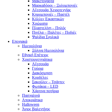
Μακετόχαρτα
Μαρκαδόροι – Ξυλομπογιές
Αξεσουάρ Χειροτεχνίας
Κηρομπογιές – Παστέλ
Κόλλες Εικαστικών
Χρώματα
Πλαστελίνη – Πηλός
Πινέλα – Παλέτες – Ποδιές
Ψαλίδια Σχολικά
Εποχιακά
Ημερολόγια
Ξύλινα Ημερολόγια
Εθνική Επέτειος
Χριστουγεννιάτικα
Αξεσουάρ
Γούρια
Διακόσμηση
Κορδέλες
Σακούλες – Τσάντες
Φωτάκια – LED
Χάρτινα ποτήρια
Πασχαλινά
Αποκριάτικα
Halloween
Άγιος Βαλεντίνος