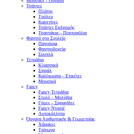
Μουσική – Όργανα
Τσάντες
Πλάτης
Τρόλευ
Κασετίνες
Τσάντες Εκδρομής
Τσαντάκια – Πορτοφόλια
Φαγητό στο Σχολείο
Παγούρια
Φαγητοδοχεία
Σουπλά
Τετράδια
Κλασσικά
Σπιράλ
Καλύμματα – Ετικέτες
Μουσικά
Fancy
Fancy Τετράδια
Στυλό – Μολύβια
Γόμες – Σφραγίδες
Fancy Ντοσιέ
Αυτοκόλλητα
Όργανα Αριθμητικής & Γεωμετρίας
Χάρακες
Τρίγωνα