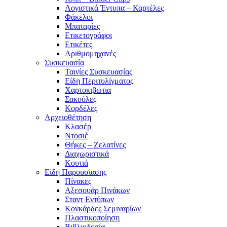
Λογιστικά Έντυπα – Καρτέλες
Φάκελοι
Μπαταρίες
Ετικετογράφοι
Ετικέτες
Αριθμομηχανές
Συσκευασία
Ταινίες Συσκευασίας
Είδη Περιτυλίγματος
Χαρτοκιβώτια
Σακούλες
Κορδέλες
Αρχειοθέτηση
Κλασέρ
Ντοσιέ
Θήκες – Ζελατίνες
Διαχωριστικά
Κουτιά
Είδη Παρουσίασης
Πίνακες
Αξεσουάρ Πινάκων
Σταντ Εντύπων
Κονκάρδες Σεμιναρίων
Πλαστικοποίηση
Βιβλιοδεσία