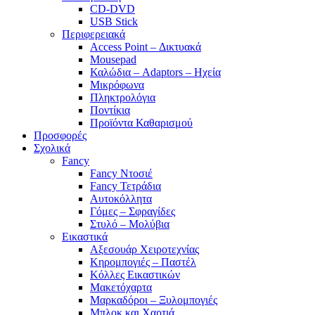
CD-DVD
USB Stick
Περιφερειακά
Access Point – Δικτυακά
Mousepad
Καλώδια – Adaptors – Ηχεία
Μικρόφωνα
Πληκτρολόγια
Ποντίκια
Προϊόντα Καθαρισμού
Προσφορές
Σχολικά
Fancy
Fancy Ντοσιέ
Fancy Τετράδια
Αυτοκόλλητα
Γόμες – Σφραγίδες
Στυλό – Μολύβια
Εικαστικά
Αξεσουάρ Χειροτεχνίας
Κηρομπογιές – Παστέλ
Κόλλες Εικαστικών
Μακετόχαρτα
Μαρκαδόροι – Ξυλομπογιές
Μπλοκ και Χαρτιά