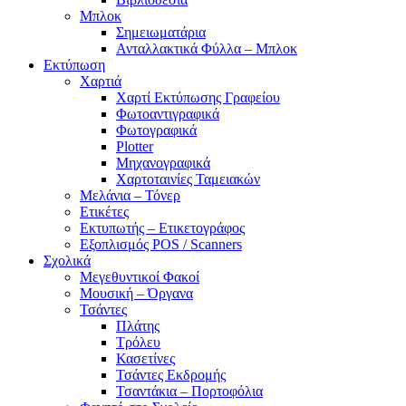
Μπλοκ
Σημειωματάρια
Ανταλλακτικά Φύλλα – Μπλοκ
Εκτύπωση
Χαρτιά
Χαρτί Εκτύπωσης Γραφείου
Φωτοαντιγραφικά
Φωτογραφικά
Plotter
Μηχανογραφικά
Χαρτοταινίες Ταμειακών
Μελάνια – Τόνερ
Ετικέτες
Εκτυπωτής – Ετικετογράφος
Εξοπλισμός POS / Scanners
Σχολικά
Μεγεθυντικοί Φακοί
Μουσική – Όργανα
Τσάντες
Πλάτης
Τρόλευ
Κασετίνες
Τσάντες Εκδρομής
Τσαντάκια – Πορτοφόλια