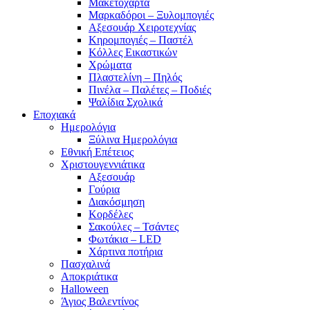
Μακετόχαρτα
Μαρκαδόροι – Ξυλομπογιές
Αξεσουάρ Χειροτεχνίας
Κηρομπογιές – Παστέλ
Κόλλες Εικαστικών
Χρώματα
Πλαστελίνη – Πηλός
Πινέλα – Παλέτες – Ποδιές
Ψαλίδια Σχολικά
Εποχιακά
Ημερολόγια
Ξύλινα Ημερολόγια
Εθνική Επέτειος
Χριστουγεννιάτικα
Αξεσουάρ
Γούρια
Διακόσμηση
Κορδέλες
Σακούλες – Τσάντες
Φωτάκια – LED
Χάρτινα ποτήρια
Πασχαλινά
Αποκριάτικα
Halloween
Άγιος Βαλεντίνος