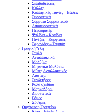
Σελιδοδείκτες
Κόλλες
Κολλητικές Ταινίες – Βάσεις
Συρραπτικά
Σύρματα Συρραπτικού
Αποσυρραπτικά
Περφορατέρ
Ψαλίδια – Κοπίδια
Πινέζες – Καρφίτσες
Σφραγίδες – Ταμπόν
Γραφική Ύλη
Στυλό
Ανταλλακτικά
Μολύβια
Μηχανικά Μολύβια
Μύτες Ανταλλακτικές
Λάστιχα
Συνδετήρες
Ρολά σχεδίου
Μαρκαδόροι
Διορθωτικά
Γόμες
Ξύστρες
Οργάνωση Γραφείου
Κλιπ – Binder Clips