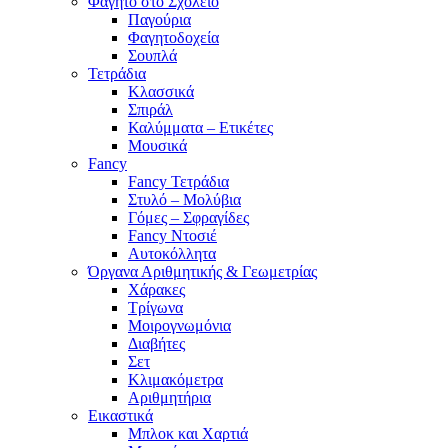
Φαγητό στο Σχολείο
Παγούρια
Φαγητοδοχεία
Σουπλά
Τετράδια
Κλασσικά
Σπιράλ
Καλύμματα – Ετικέτες
Μουσικά
Fancy
Fancy Τετράδια
Στυλό – Μολύβια
Γόμες – Σφραγίδες
Fancy Ντοσιέ
Αυτοκόλλητα
Όργανα Αριθμητικής & Γεωμετρίας
Χάρακες
Τρίγωνα
Mοιρογνωμόνια
Διαβήτες
Σετ
Κλιμακόμετρα
Αριθμητήρια
Εικαστικά
Μπλοκ και Χαρτιά