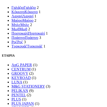
Γαλάζιο
Γαλάζιο
2
Κόκκινο
Κόκκινο
1
Λαχανί
Λαχανί
1
Μαύρο
Μαύρο
2
Μπλε
Μπλε
2
Μωβ
Μωβ
2
Πορτοκαλί
Πορτοκαλί
1
Πράσινο
Πράσινο
3
Ροζ
Ροζ
3
Τυρκουάζ
Τυρκουάζ
1
ΕΤΑΙΡΙΑ
AnG PAPER
(1)
CENTRUM
(1)
GROOVY
(2)
KEYROAD
(1)
LUNA
(1)
M&G STATIONERY
(3)
PELIKAN
(9)
PENTEL
(2)
PLUS
(1)
PLUS JAPAN
(1)