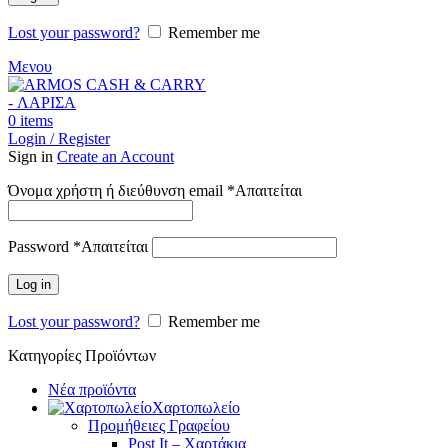
Lost your password?
Remember me
Μενου
0
items
Login / Register
Sign in
Create an Account
Όνομα χρήστη ή διεύθυνση email
*
Απαιτείται
Password
*
Απαιτείται
Log in
Lost your password?
Remember me
Κατηγορίες Προϊόντων
Νέα προϊόντα
Χαρτοπωλείο
Προμήθειες Γραφείου
Post It – Χαρτάκια