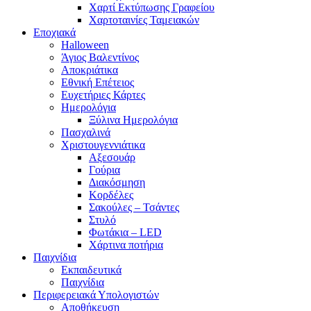
Χαρτί Εκτύπωσης Γραφείου
Χαρτοταινίες Ταμειακών
Εποχιακά
Halloween
Άγιος Βαλεντίνος
Αποκριάτικα
Εθνική Επέτειος
Ευχετήριες Κάρτες
Ημερολόγια
Ξύλινα Ημερολόγια
Πασχαλινά
Χριστουγεννιάτικα
Αξεσουάρ
Γούρια
Διακόσμηση
Κορδέλες
Σακούλες – Τσάντες
Στυλό
Φωτάκια – LED
Χάρτινα ποτήρια
Παιχνίδια
Εκπαιδευτικά
Παιχνίδια
Περιφερειακά Υπολογιστών
Αποθήκευση