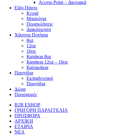
Access Point – Δικτυακά
Είδη Πάρτυ
Κεριά
Μπαλόνια
Προσκλήσεις
Διακόσμηση
Χάρτινα Ποτήρια
8oz
12oz
16oz
Καπάκια 8oz
Καπάκια 12oz – 16oz
Καλαμάκια
Παιχνίδια
Εκπαιδευτικά
Παιχνίδια
Δώρα
Προσφορές
B2B ESHOP
ΓΡΗΓΟΡΗ ΠΑΡΑΓΓΕΛΙΑ
ΠΡΟΣΦΟΡΑ
ΑΡΧΙΚΗ
ΕΤΑΙΡΙΑ
ΝΕΑ