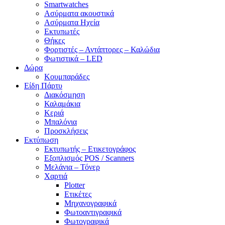
Smartwatches
Ασύρματα ακουστικά
Ασύρματα Ηχεία
Εκτυπωτές
Θήκες
Φορτιστές – Αντάπτορες – Καλώδια
Φωτιστικά – LED
Δώρα
Κουμπαράδες
Είδη Πάρτυ
Διακόσμηση
Καλαμάκια
Κεριά
Μπαλόνια
Προσκλήσεις
Εκτύπωση
Εκτυπωτής – Ετικετογράφος
Εξοπλισμός POS / Scanners
Μελάνια – Τόνερ
Χαρτιά
Plotter
Ετικέτες
Μηχανογραφικά
Φωτοαντιγραφικά
Φωτογραφικά