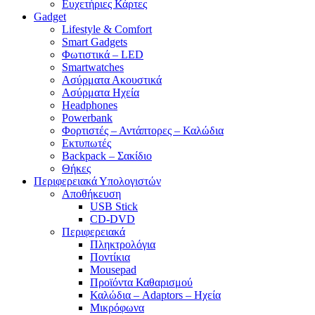
Ευχετήριες Κάρτες
Gadget
Lifestyle & Comfort
Smart Gadgets
Φωτιστικά – LED
Smartwatches
Ασύρματα Ακουστικά
Ασύρματα Ηχεία
Headphones
Powerbank
Φορτιστές – Αντάπτορες – Καλώδια
Εκτυπωτές
Backpack – Σακίδιο
Θήκες
Περιφερειακά Υπολογιστών
Αποθήκευση
USB Stick
CD-DVD
Περιφερειακά
Πληκτρολόγια
Ποντίκια
Mousepad
Προϊόντα Καθαρισμού
Καλώδια – Adaptors – Ηχεία
Μικρόφωνα