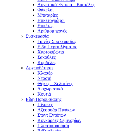
Λογιστικά Έντυπα – Καρτέλες
Φάκελοι
Μπαταρίες
Ετικετογράφοι
Ετικέτες
Αριθμομηχανές
Συσκευασία
Ταινίες Συσκευασίας
Είδη Περιτυλίγματος
Χαρτοκιβώτια
Σακούλες
Κορδέλες
Αρχειοθέτηση
Κλασέρ
Ντοσιέ
Θήκες – Ζελατίνες
Διαχωριστικά
Κουτιά
Είδη Παρουσίασης
Πίνακες
Αξεσουάρ Πινάκων
Σταντ Εντύπων
Κονκάρδες Σεμιναρίων
Πλαστικοποίηση
Βιβλιοδεσία