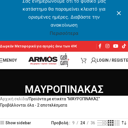
Σας ενημερώνουμε ότι το φυσικό μας
κατάστημα θα παραμείνει κλειστό για
ορισμένες ημέρες. Διαβάστε την
ανακοίνωση
Περισσότερα
Δωρεάν Μεταφορικά για αγορές άνω των 49€
ΜΕΝΟΥ
LOGIN / REGIST
ΜΑΥΡΟΠΙΝΑΚΑΣ
Αρχική σελίδα
Προϊόντα με ετικέτα “ΜΑΥΡΟΠΙΝΑΚΑΣ”
Προβάλλονται όλα - 2 αποτελέσματα
Show sidebar
Προβολή
9
24
36