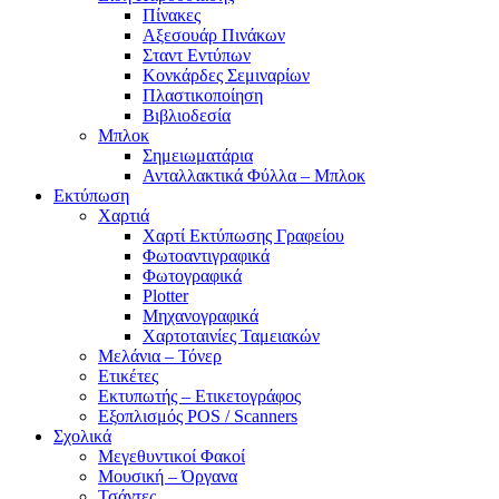
Πίνακες
Αξεσουάρ Πινάκων
Σταντ Εντύπων
Κονκάρδες Σεμιναρίων
Πλαστικοποίηση
Βιβλιοδεσία
Μπλοκ
Σημειωματάρια
Ανταλλακτικά Φύλλα – Μπλοκ
Εκτύπωση
Χαρτιά
Χαρτί Εκτύπωσης Γραφείου
Φωτοαντιγραφικά
Φωτογραφικά
Plotter
Μηχανογραφικά
Χαρτοταινίες Ταμειακών
Μελάνια – Τόνερ
Ετικέτες
Εκτυπωτής – Ετικετογράφος
Εξοπλισμός POS / Scanners
Σχολικά
Μεγεθυντικοί Φακοί
Μουσική – Όργανα
Τσάντες