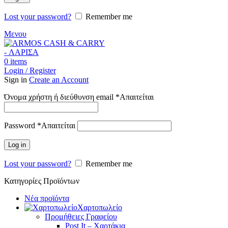
Lost your password?
Remember me
Μενου
0
items
Login / Register
Sign in
Create an Account
Όνομα χρήστη ή διεύθυνση email
*
Απαιτείται
Password
*
Απαιτείται
Log in
Lost your password?
Remember me
Κατηγορίες Προϊόντων
Νέα προϊόντα
Χαρτοπωλείο
Προμήθειες Γραφείου
Post It – Χαρτάκια