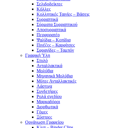
Σελιδοδείκτες
Κόλλες
Κολλητικές Ταινίες – Βάσεις
Συρραπτικά
Σύρματα Συρραπτικού
Αποσυρραπτικά
Περφορατέρ
Ψαλίδια – Κοπίδια
Πινέζες – Καρφίτσες
Σφραγίδες – Ταμπόν
Γραφική Ύλη
Στυλό
Ανταλλακτικά
Μολύβια
Μηχανικά Μολύβια
Μύτες Ανταλλακτικές
Λάστιχα
Συνδετήρες
Ρολά σχεδίου
Μαρκαδόροι
Διορθωτικά
Γόμες
Ξύστρες
Οργάνωση Γραφείου
Κλιπ – Binder Clips