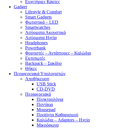
Ευχετήριες Κάρτες
Gadget
Lifestyle & Comfort
Smart Gadgets
Φωτιστικά – LED
Smartwatches
Ασύρματα Ακουστικά
Ασύρματα Ηχεία
Headphones
Powerbank
Φορτιστές – Αντάπτορες – Καλώδια
Εκτυπωτές
Backpack – Σακίδιο
Θήκες
Περιφερειακά Υπολογιστών
Αποθήκευση
USB Stick
CD-DVD
Περιφερειακά
Πληκτρολόγια
Ποντίκια
Mousepad
Προϊόντα Καθαρισμού
Καλώδια – Adaptors – Ηχεία
Μικρόφωνα