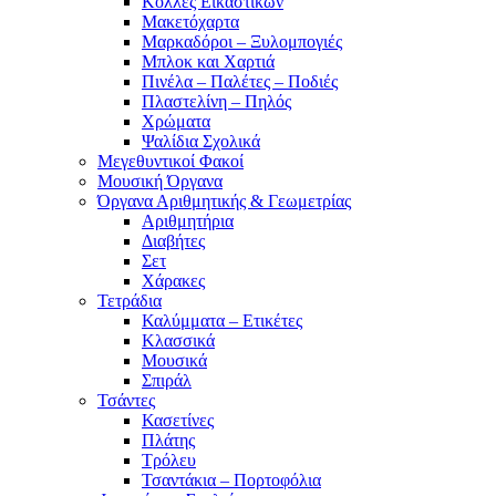
Κόλλες Εικαστικών
Μακετόχαρτα
Μαρκαδόροι – Ξυλομπογιές
Μπλοκ και Χαρτιά
Πινέλα – Παλέτες – Ποδιές
Πλαστελίνη – Πηλός
Χρώματα
Ψαλίδια Σχολικά
Μεγεθυντικοί Φακοί
Μουσική Όργανα
Όργανα Αριθμητικής & Γεωμετρίας
Αριθμητήρια
Διαβήτες
Σετ
Χάρακες
Τετράδια
Καλύμματα – Ετικέτες
Κλασσικά
Μουσικά
Σπιράλ
Τσάντες
Κασετίνες
Πλάτης
Τρόλευ
Τσαντάκια – Πορτοφόλια