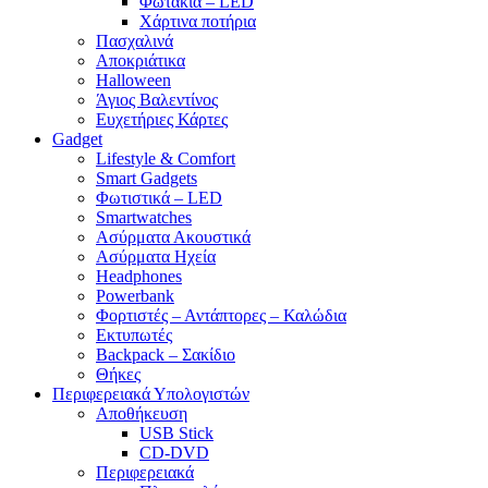
Φωτάκια – LED
Χάρτινα ποτήρια
Πασχαλινά
Αποκριάτικα
Halloween
Άγιος Βαλεντίνος
Ευχετήριες Κάρτες
Gadget
Lifestyle & Comfort
Smart Gadgets
Φωτιστικά – LED
Smartwatches
Ασύρματα Ακουστικά
Ασύρματα Ηχεία
Headphones
Powerbank
Φορτιστές – Αντάπτορες – Καλώδια
Εκτυπωτές
Backpack – Σακίδιο
Θήκες
Περιφερειακά Υπολογιστών
Αποθήκευση
USB Stick
CD-DVD
Περιφερειακά