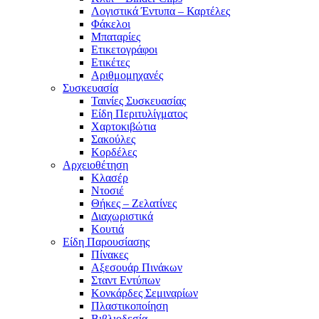
Λογιστικά Έντυπα – Καρτέλες
Φάκελοι
Μπαταρίες
Ετικετογράφοι
Ετικέτες
Αριθμομηχανές
Συσκευασία
Ταινίες Συσκευασίας
Είδη Περιτυλίγματος
Χαρτοκιβώτια
Σακούλες
Κορδέλες
Αρχειοθέτηση
Κλασέρ
Ντοσιέ
Θήκες – Ζελατίνες
Διαχωριστικά
Κουτιά
Είδη Παρουσίασης
Πίνακες
Αξεσουάρ Πινάκων
Σταντ Εντύπων
Κονκάρδες Σεμιναρίων
Πλαστικοποίηση
Βιβλιοδεσία