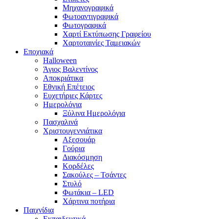
Μηχανογραφικά
Φωτοαντιγραφικά
Φωτογραφικά
Χαρτί Εκτύπωσης Γραφείου
Χαρτοταινίες Ταμειακών
Εποχιακά
Halloween
Άγιος Βαλεντίνος
Αποκριάτικα
Εθνική Επέτειος
Ευχετήριες Κάρτες
Ημερολόγια
Ξύλινα Ημερολόγια
Πασχαλινά
Χριστουγεννιάτικα
Αξεσουάρ
Γούρια
Διακόσμηση
Κορδέλες
Σακούλες – Τσάντες
Στυλό
Φωτάκια – LED
Χάρτινα ποτήρια
Παιχνίδια
Εκπαιδευτικά