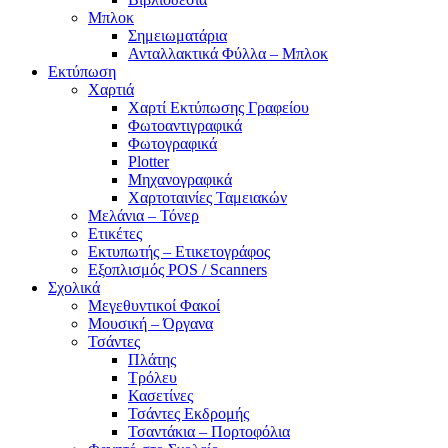
Μπλοκ
Σημειωματάρια
Ανταλλακτικά Φύλλα – Μπλοκ
Εκτύπωση
Χαρτιά
Χαρτί Εκτύπωσης Γραφείου
Φωτοαντιγραφικά
Φωτογραφικά
Plotter
Μηχανογραφικά
Χαρτοταινίες Ταμειακών
Μελάνια – Τόνερ
Ετικέτες
Εκτυπωτής – Ετικετογράφος
Εξοπλισμός POS / Scanners
Σχολικά
Μεγεθυντικοί Φακοί
Μουσική – Όργανα
Τσάντες
Πλάτης
Τρόλευ
Κασετίνες
Τσάντες Εκδρομής
Τσαντάκια – Πορτοφόλια