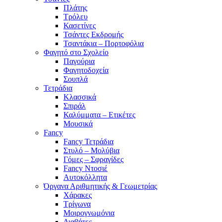
Πλάτης
Τρόλευ
Κασετίνες
Τσάντες Εκδρομής
Τσαντάκια – Πορτοφόλια
Φαγητό στο Σχολείο
Παγούρια
Φαγητοδοχεία
Σουπλά
Τετράδια
Κλασσικά
Σπιράλ
Καλύμματα – Ετικέτες
Μουσικά
Fancy
Fancy Τετράδια
Στυλό – Μολύβια
Γόμες – Σφραγίδες
Fancy Ντοσιέ
Αυτοκόλλητα
Όργανα Αριθμητικής & Γεωμετρίας
Χάρακες
Τρίγωνα
Mοιρογνωμόνια
Διαβήτες