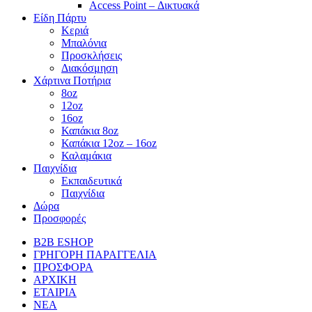
Access Point – Δικτυακά
Είδη Πάρτυ
Κεριά
Μπαλόνια
Προσκλήσεις
Διακόσμηση
Χάρτινα Ποτήρια
8oz
12oz
16oz
Καπάκια 8oz
Καπάκια 12oz – 16oz
Καλαμάκια
Παιχνίδια
Εκπαιδευτικά
Παιχνίδια
Δώρα
Προσφορές
B2B ESHOP
ΓΡΗΓΟΡΗ ΠΑΡΑΓΓΕΛΙΑ
ΠΡΟΣΦΟΡΑ
ΑΡΧΙΚΗ
ΕΤΑΙΡΙΑ
ΝΕΑ