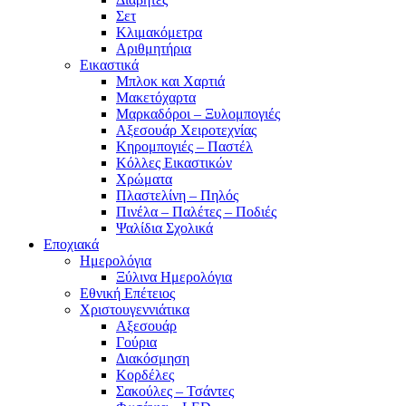
Σετ
Κλιμακόμετρα
Αριθμητήρια
Εικαστικά
Μπλοκ και Χαρτιά
Μακετόχαρτα
Μαρκαδόροι – Ξυλομπογιές
Αξεσουάρ Χειροτεχνίας
Κηρομπογιές – Παστέλ
Κόλλες Εικαστικών
Χρώματα
Πλαστελίνη – Πηλός
Πινέλα – Παλέτες – Ποδιές
Ψαλίδια Σχολικά
Εποχιακά
Ημερολόγια
Ξύλινα Ημερολόγια
Εθνική Επέτειος
Χριστουγεννιάτικα
Αξεσουάρ
Γούρια
Διακόσμηση
Κορδέλες
Σακούλες – Τσάντες