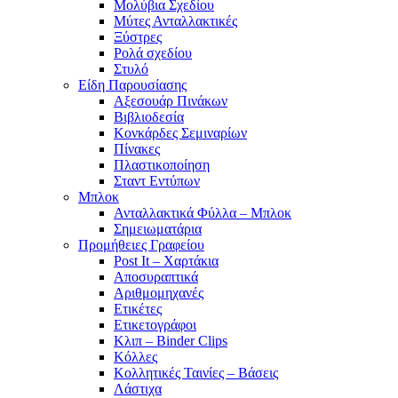
Μολύβια Σχεδίου
Μύτες Ανταλλακτικές
Ξύστρες
Ρολά σχεδίου
Στυλό
Είδη Παρουσίασης
Αξεσουάρ Πινάκων
Βιβλιοδεσία
Κονκάρδες Σεμιναρίων
Πίνακες
Πλαστικοποίηση
Σταντ Εντύπων
Μπλοκ
Ανταλλακτικά Φύλλα – Μπλοκ
Σημειωματάρια
Προμήθειες Γραφείου
Post It – Χαρτάκια
Αποσυραπτικά
Αριθμομηχανές
Ετικέτες
Ετικετογράφοι
Κλιπ – Binder Clips
Κόλλες
Κολλητικές Ταινίες – Βάσεις
Λάστιχα