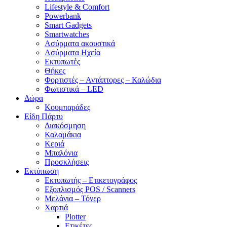
Lifestyle & Comfort
Powerbank
Smart Gadgets
Smartwatches
Ασύρματα ακουστικά
Ασύρματα Ηχεία
Εκτυπωτές
Θήκες
Φορτιστές – Αντάπτορες – Καλώδια
Φωτιστικά – LED
Δώρα
Κουμπαράδες
Είδη Πάρτυ
Διακόσμηση
Καλαμάκια
Κεριά
Μπαλόνια
Προσκλήσεις
Εκτύπωση
Εκτυπωτής – Ετικετογράφος
Εξοπλισμός POS / Scanners
Μελάνια – Τόνερ
Χαρτιά
Plotter
Ετικέτες