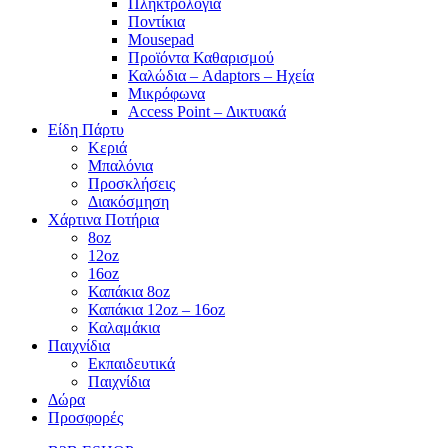
Πληκτρολόγια
Ποντίκια
Mousepad
Προϊόντα Καθαρισμού
Καλώδια – Adaptors – Ηχεία
Μικρόφωνα
Access Point – Δικτυακά
Είδη Πάρτυ
Κεριά
Μπαλόνια
Προσκλήσεις
Διακόσμηση
Χάρτινα Ποτήρια
8oz
12oz
16oz
Καπάκια 8oz
Καπάκια 12oz – 16oz
Καλαμάκια
Παιχνίδια
Εκπαιδευτικά
Παιχνίδια
Δώρα
Προσφορές