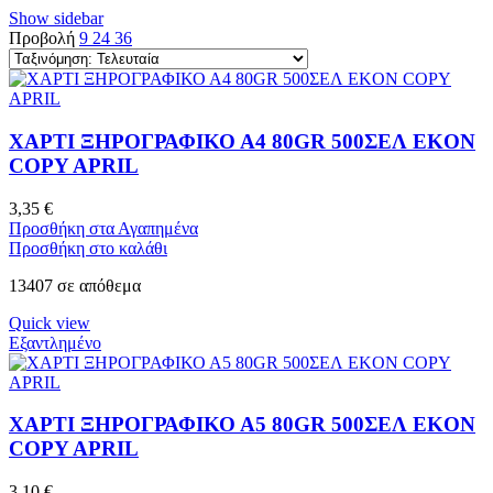
Show sidebar
Προβολή
9
24
36
ΧΑΡΤΙ ΞΗΡΟΓΡΑΦΙΚΟ Α4 80GR 500ΣΕΛ EKON
COPY APRIL
3,35
€
Προσθήκη στα Αγαπημένα
Προσθήκη στο καλάθι
13407 σε απόθεμα
Quick view
Εξαντλημένο
ΧΑΡΤΙ ΞΗΡΟΓΡΑΦΙΚΟ Α5 80GR 500ΣΕΛ EKON
COPY APRIL
3,10
€