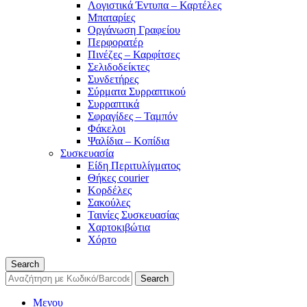
Λογιστικά Έντυπα – Καρτέλες
Μπαταρίες
Οργάνωση Γραφείου
Περφορατέρ
Πινέζες – Καρφίτσες
Σελιδοδείκτες
Συνδετήρες
Σύρματα Συρραπτικού
Συρραπτικά
Σφραγίδες – Ταμπόν
Φάκελοι
Ψαλίδια – Κοπίδια
Συσκευασία
Είδη Περιτυλίγματος
Θήκες courier
Κορδέλες
Σακούλες
Ταινίες Συσκευασίας
Χαρτοκιβώτια
Χόρτο
Search
Search
Μενου