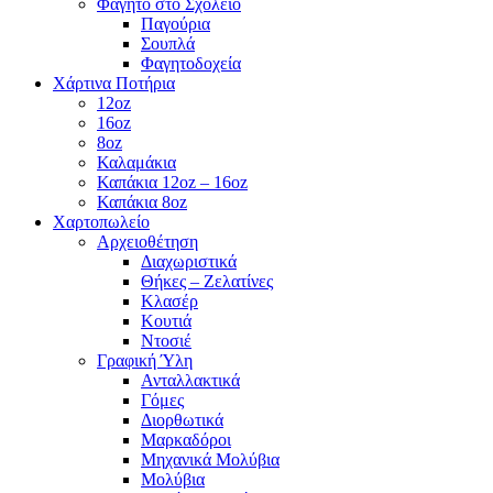
Φαγητό στο Σχολείο
Παγούρια
Σουπλά
Φαγητοδοχεία
Χάρτινα Ποτήρια
12oz
16oz
8oz
Καλαμάκια
Καπάκια 12oz – 16oz
Καπάκια 8oz
Χαρτοπωλείο
Αρχειοθέτηση
Διαχωριστικά
Θήκες – Ζελατίνες
Κλασέρ
Κουτιά
Ντοσιέ
Γραφική Ύλη
Ανταλλακτικά
Γόμες
Διορθωτικά
Μαρκαδόροι
Μηχανικά Μολύβια
Μολύβια