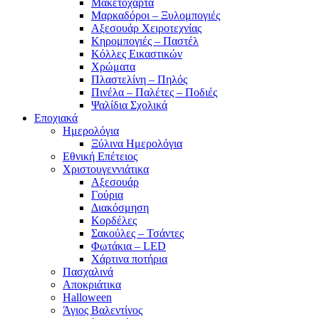
Μακετόχαρτα
Μαρκαδόροι – Ξυλομπογιές
Αξεσουάρ Χειροτεχνίας
Κηρομπογιές – Παστέλ
Κόλλες Εικαστικών
Χρώματα
Πλαστελίνη – Πηλός
Πινέλα – Παλέτες – Ποδιές
Ψαλίδια Σχολικά
Εποχιακά
Ημερολόγια
Ξύλινα Ημερολόγια
Εθνική Επέτειος
Χριστουγεννιάτικα
Αξεσουάρ
Γούρια
Διακόσμηση
Κορδέλες
Σακούλες – Τσάντες
Φωτάκια – LED
Χάρτινα ποτήρια
Πασχαλινά
Αποκριάτικα
Halloween
Άγιος Βαλεντίνος