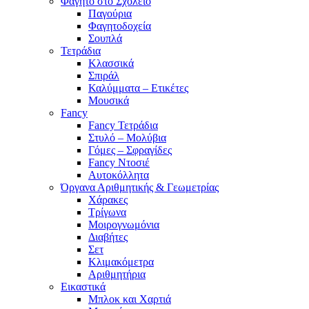
Φαγητό στο Σχολείο
Παγούρια
Φαγητοδοχεία
Σουπλά
Τετράδια
Κλασσικά
Σπιράλ
Καλύμματα – Ετικέτες
Μουσικά
Fancy
Fancy Τετράδια
Στυλό – Μολύβια
Γόμες – Σφραγίδες
Fancy Ντοσιέ
Αυτοκόλλητα
Όργανα Αριθμητικής & Γεωμετρίας
Χάρακες
Τρίγωνα
Mοιρογνωμόνια
Διαβήτες
Σετ
Κλιμακόμετρα
Αριθμητήρια
Εικαστικά
Μπλοκ και Χαρτιά