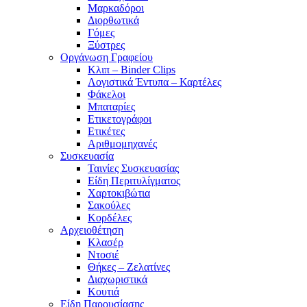
Μαρκαδόροι
Διορθωτικά
Γόμες
Ξύστρες
Οργάνωση Γραφείου
Κλιπ – Binder Clips
Λογιστικά Έντυπα – Καρτέλες
Φάκελοι
Μπαταρίες
Ετικετογράφοι
Ετικέτες
Αριθμομηχανές
Συσκευασία
Ταινίες Συσκευασίας
Είδη Περιτυλίγματος
Χαρτοκιβώτια
Σακούλες
Κορδέλες
Αρχειοθέτηση
Κλασέρ
Ντοσιέ
Θήκες – Ζελατίνες
Διαχωριστικά
Κουτιά
Είδη Παρουσίασης