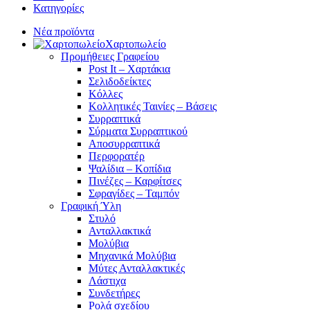
Κατηγορίες
Νέα προϊόντα
Χαρτοπωλείο
Προμήθειες Γραφείου
Post It – Χαρτάκια
Σελιδοδείκτες
Κόλλες
Κολλητικές Ταινίες – Βάσεις
Συρραπτικά
Σύρματα Συρραπτικού
Αποσυρραπτικά
Περφορατέρ
Ψαλίδια – Κοπίδια
Πινέζες – Καρφίτσες
Σφραγίδες – Ταμπόν
Γραφική Ύλη
Στυλό
Ανταλλακτικά
Μολύβια
Μηχανικά Μολύβια
Μύτες Ανταλλακτικές
Λάστιχα
Συνδετήρες
Ρολά σχεδίου