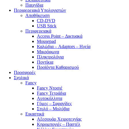
Παιχνίδια
Περιφερειακά Υπολογιστών
Αποθήκευση
CD-DVD
USB Stick
Περιφερειακά
Access Point – Δικτυακά
Mousepad
Καλώδια – Adaptors – Ηχεία
Μικρόφωνα
Πληκτρολόγια
Ποντίκια
Προϊόντα Καθαρισμού
Προσφορές
Σχολικά
Fancy
Fancy Ντοσιέ
Fancy Τετράδια
Αυτοκόλλητα
Γόμες – Σφραγίδες
Στυλό – Μολύβια
Εικαστικά
Αξεσουάρ Χειροτεχνίας
Κηρομπογιές – Παστέλ