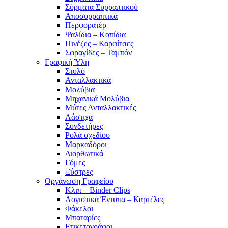
Σύρματα Συρραπτικού
Αποσυρραπτικά
Περφορατέρ
Ψαλίδια – Κοπίδια
Πινέζες – Καρφίτσες
Σφραγίδες – Ταμπόν
Γραφική Ύλη
Στυλό
Ανταλλακτικά
Μολύβια
Μηχανικά Μολύβια
Μύτες Ανταλλακτικές
Λάστιχα
Συνδετήρες
Ρολά σχεδίου
Μαρκαδόροι
Διορθωτικά
Γόμες
Ξύστρες
Οργάνωση Γραφείου
Κλιπ – Binder Clips
Λογιστικά Έντυπα – Καρτέλες
Φάκελοι
Μπαταρίες
Ετικετογράφοι