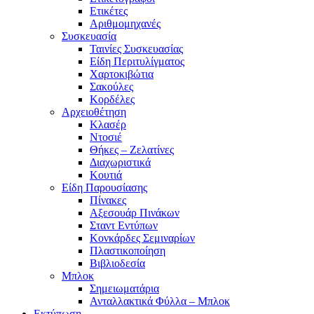
Ετικέτες
Αριθμομηχανές
Συσκευασία
Ταινίες Συσκευασίας
Είδη Περιτυλίγματος
Χαρτοκιβώτια
Σακούλες
Κορδέλες
Αρχειοθέτηση
Κλασέρ
Ντοσιέ
Θήκες – Ζελατίνες
Διαχωριστικά
Κουτιά
Είδη Παρουσίασης
Πίνακες
Αξεσουάρ Πινάκων
Σταντ Εντύπων
Κονκάρδες Σεμιναρίων
Πλαστικοποίηση
Βιβλιοδεσία
Μπλοκ
Σημειωματάρια
Ανταλλακτικά Φύλλα – Μπλοκ
Εκτύπωση