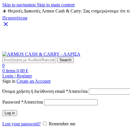
Skip to navigation
Skip to main content
☀️ Θερινές Διακοπές Armos Cash & Carry: Σας ενημερώνουμε ότι το
Περισσότερα
Δωρεάν Μεταφορικά για αγορές άνω των 49€
Search
0
0
items
0,00
€
Login / Register
Sign in
Create an Account
Όνομα χρήστη ή διεύθυνση email
*
Απαιτείται
Password
*
Απαιτείται
Log in
Lost your password?
Remember me