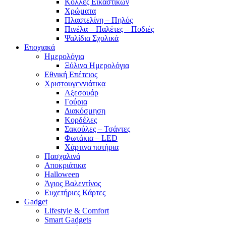
Κόλλες Εικαστικών
Χρώματα
Πλαστελίνη – Πηλός
Πινέλα – Παλέτες – Ποδιές
Ψαλίδια Σχολικά
Εποχιακά
Ημερολόγια
Ξύλινα Ημερολόγια
Εθνική Επέτειος
Χριστουγεννιάτικα
Αξεσουάρ
Γούρια
Διακόσμηση
Κορδέλες
Σακούλες – Τσάντες
Φωτάκια – LED
Χάρτινα ποτήρια
Πασχαλινά
Αποκριάτικα
Halloween
Άγιος Βαλεντίνος
Ευχετήριες Κάρτες
Gadget
Lifestyle & Comfort
Smart Gadgets