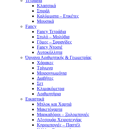
Τετράδια
Κλασσικά
Σπιράλ
Καλύμματα – Ετικέτες
Μουσικά
Fancy
Fancy Τετράδια
Στυλό – Μολύβια
Γόμες – Σφραγίδες
Fancy Ντοσιέ
Αυτοκόλλητα
Όργανα Αριθμητικής & Γεωμετρίας
Χάρακες
Τρίγωνα
Mοιρογνωμόνια
Διαβήτες
Σετ
Κλιμακόμετρα
Αριθμητήρια
Εικαστικά
Μπλοκ και Χαρτιά
Μακετόχαρτα
Μαρκαδόροι – Ξυλομπογιές
Αξεσουάρ Χειροτεχνίας
Κηρομπογιές – Παστέλ