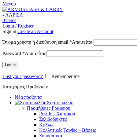
Μενου
0
items
Login / Register
Sign in
Create an Account
Όνομα χρήστη ή διεύθυνση email
*
Απαιτείται
Password
*
Απαιτείται
Log in
Lost your password?
Remember me
Κατηγορίες Προϊόντων
Νέα προϊόντα
Χαρτοπωλείο
Προμήθειες Γραφείου
Post It – Χαρτάκια
Σελιδοδείκτες
Κόλλες
Κολλητικές Ταινίες – Βάσεις
Συρραπτικά