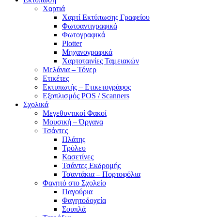
Χαρτιά
Χαρτί Εκτύπωσης Γραφείου
Φωτοαντιγραφικά
Φωτογραφικά
Plotter
Μηχανογραφικά
Χαρτοταινίες Ταμειακών
Μελάνια – Τόνερ
Ετικέτες
Εκτυπωτής – Ετικετογράφος
Εξοπλισμός POS / Scanners
Σχολικά
Μεγεθυντικοί Φακοί
Μουσική – Όργανα
Τσάντες
Πλάτης
Τρόλευ
Κασετίνες
Τσάντες Εκδρομής
Τσαντάκια – Πορτοφόλια
Φαγητό στο Σχολείο
Παγούρια
Φαγητοδοχεία
Σουπλά