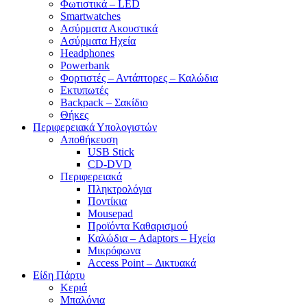
Φωτιστικά – LED
Smartwatches
Ασύρματα Ακουστικά
Ασύρματα Ηχεία
Headphones
Powerbank
Φορτιστές – Αντάπτορες – Καλώδια
Εκτυπωτές
Backpack – Σακίδιο
Θήκες
Περιφερειακά Υπολογιστών
Αποθήκευση
USB Stick
CD-DVD
Περιφερειακά
Πληκτρολόγια
Ποντίκια
Mousepad
Προϊόντα Καθαρισμού
Καλώδια – Adaptors – Ηχεία
Μικρόφωνα
Access Point – Δικτυακά
Είδη Πάρτυ
Κεριά
Μπαλόνια