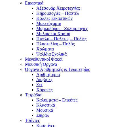
Εικαστικά
Αξεσουάρ Χειροτεχνίας
Κηρομπογιές – Παστέλ
Κόλλες Εικαστικών
Μακετόχαρτα
Μαρκαδόροι – Ξυλομπογιές
Μπλοκ και Χαρτιά
Πινέλα – Παλέτες – Ποδιές
Πλαστελίνη – Πηλός
Χρώματα
Ψαλίδια Σχολικά
Μεγεθυντικοί Φακοί
Μουσική Όργανα
Όργανα Αριθμητικής & Γεωμετρίας
Αριθμητήρια
Διαβήτες
Σετ
Χάρακες
Τετράδια
Καλύμματα – Ετικέτες
Κλασσικά
Μουσικά
Σπιράλ
Τσάντες
Κασετίνες