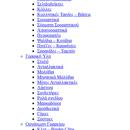
Σελιδοδείκτες
Κόλλες
Κολλητικές Ταινίες – Βάσεις
Συρραπτικά
Σύρματα Συρραπτικού
Αποσυρραπτικά
Περφορατέρ
Ψαλίδια – Κοπίδια
Πινέζες – Καρφίτσες
Σφραγίδες – Ταμπόν
Γραφική Ύλη
Στυλό
Ανταλλακτικά
Μολύβια
Μηχανικά Μολύβια
Μύτες Ανταλλακτικές
Λάστιχα
Συνδετήρες
Ρολά σχεδίου
Μαρκαδόροι
Διορθωτικά
Γόμες
Ξύστρες
Οργάνωση Γραφείου
Κλιπ – Binder Clips