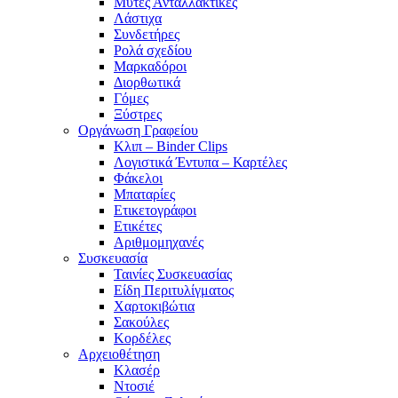
Μύτες Ανταλλακτικές
Λάστιχα
Συνδετήρες
Ρολά σχεδίου
Μαρκαδόροι
Διορθωτικά
Γόμες
Ξύστρες
Οργάνωση Γραφείου
Κλιπ – Binder Clips
Λογιστικά Έντυπα – Καρτέλες
Φάκελοι
Μπαταρίες
Ετικετογράφοι
Ετικέτες
Αριθμομηχανές
Συσκευασία
Ταινίες Συσκευασίας
Είδη Περιτυλίγματος
Χαρτοκιβώτια
Σακούλες
Κορδέλες
Αρχειοθέτηση
Κλασέρ
Ντοσιέ