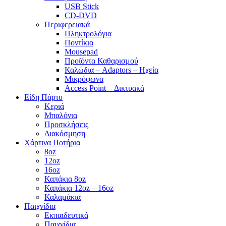
USB Stick
CD-DVD
Περιφερειακά
Πληκτρολόγια
Ποντίκια
Mousepad
Προϊόντα Καθαρισμού
Καλώδια – Adaptors – Ηχεία
Μικρόφωνα
Access Point – Δικτυακά
Είδη Πάρτυ
Κεριά
Μπαλόνια
Προσκλήσεις
Διακόσμηση
Χάρτινα Ποτήρια
8oz
12oz
16oz
Καπάκια 8oz
Καπάκια 12oz – 16oz
Καλαμάκια
Παιχνίδια
Εκπαιδευτικά
Παιχνίδια