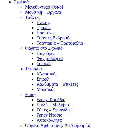
Σχολικά
Μεγεθυντικοί Φακοί
Μουσική – Όργανα
Τσάντες
Πλάτης
Τρόλευ
Κασετίνες
Τσάντες Εκδρομής
Τσαντάκια – Πορτοφόλια
Φαγητό στο Σχολείο
Παγούρια
Φαγητοδοχεία
Σουπλά
Τετράδια
Κλασσικά
Σπιράλ
Καλύμματα – Ετικέτες
Μουσικά
Fancy
Fancy Τετράδια
Στυλό – Μολύβια
Γόμες – Σφραγίδες
Fancy Ντοσιέ
Αυτοκόλλητα
Όργανα Αριθμητικής & Γεωμετρίας