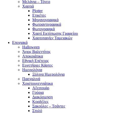
Μελάνια – Τόνερ
Χαρτιά
Plotter
Ετικέτες
Μηχανογραφικά
Φωτοαντιγραφικά
Φωτογραφικά
Χαρτί Εκτύπωσης Γραφείου
Χαρτοταινίες Ταμειακών
Εποχιακά
Halloween
Άγιος Βαλεντίνος
Αποκριάτικα
Εθνική Επέτειος
Ευχετήριες Κάρτες
Ημερολόγια
Ξύλινα Ημερολόγια
Πασχαλινά
Χριστουγεννιάτικα
Αξεσουάρ
Γούρια
Διακόσμηση
Κορδέλες
Σακούλες – Τσάντες
Στυλό