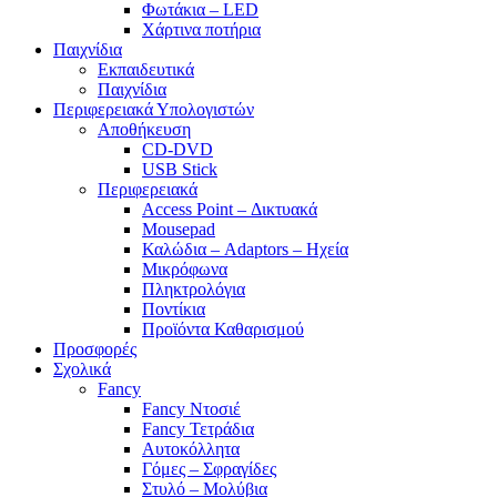
Φωτάκια – LED
Χάρτινα ποτήρια
Παιχνίδια
Εκπαιδευτικά
Παιχνίδια
Περιφερειακά Υπολογιστών
Αποθήκευση
CD-DVD
USB Stick
Περιφερειακά
Access Point – Δικτυακά
Mousepad
Καλώδια – Adaptors – Ηχεία
Μικρόφωνα
Πληκτρολόγια
Ποντίκια
Προϊόντα Καθαρισμού
Προσφορές
Σχολικά
Fancy
Fancy Ντοσιέ
Fancy Τετράδια
Αυτοκόλλητα
Γόμες – Σφραγίδες
Στυλό – Μολύβια