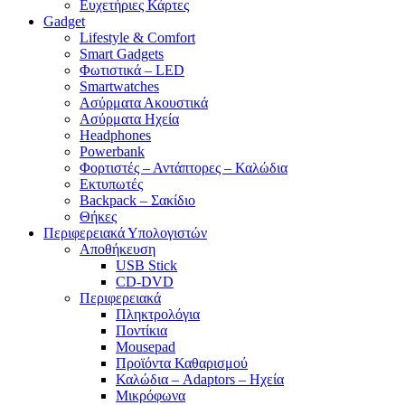
Ευχετήριες Κάρτες
Gadget
Lifestyle & Comfort
Smart Gadgets
Φωτιστικά – LED
Smartwatches
Ασύρματα Ακουστικά
Ασύρματα Ηχεία
Headphones
Powerbank
Φορτιστές – Αντάπτορες – Καλώδια
Εκτυπωτές
Backpack – Σακίδιο
Θήκες
Περιφερειακά Υπολογιστών
Αποθήκευση
USB Stick
CD-DVD
Περιφερειακά
Πληκτρολόγια
Ποντίκια
Mousepad
Προϊόντα Καθαρισμού
Καλώδια – Adaptors – Ηχεία
Μικρόφωνα