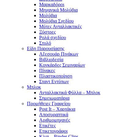
Μαρκαδόροι
Μηχανικά Μολύβια
Μολύβια
Μολύβια Σχεδίου
Μύτες Ανταλλακτικές
Ξύστρες
Ρολά σχεδίου
Στυλό
Είδη Παρουσίασης
Αξεσουάρ Πινάκων
Βιβλιοδεσία
Κονκάρδες Σεμιναρίων
Πίνακες
Πλαστικοποίηση
Σταντ Εντύπων
Μπλοκ
Ανταλλακτικά Φύλλα – Μπλοκ
Σημειωματάρια
Προμήθειες Γραφείου
Post It – Χαρτάκια
Αποσυραπτικά
Αριθμομηχανές
Ετικέτες
Ετικετογράφοι
Κλιπ – Binder Clips