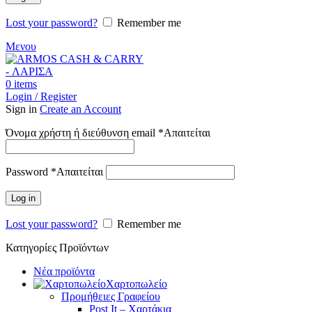
Lost your password?
Remember me
Μενου
0
items
Login / Register
Sign in
Create an Account
Όνομα χρήστη ή διεύθυνση email
*
Απαιτείται
Password
*
Απαιτείται
Log in
Lost your password?
Remember me
Κατηγορίες Προϊόντων
Νέα προϊόντα
Χαρτοπωλείο
Προμήθειες Γραφείου
Post It – Χαρτάκια