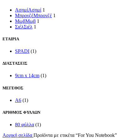
Ασημί
Ασημί
1
Μπρονζέ
Μπρονζέ
1
Μωβ
Μωβ
1
Σιέλ
Σιέλ
1
ΕΤΑΙΡΙΑ
SPADI
(1)
ΔΙΑΣΤΑΣΕΙΣ
9cm x 14cm
(1)
ΜΕΓΕΘΟΣ
A6
(1)
ΑΡΙΘΜΟΣ ΦΥΛΛΩΝ
80 φύλλα
(1)
Αρχική σελίδα
Προϊόντα με ετικέτα “For You Notebook”