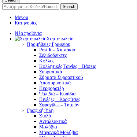
Search
Search
Μενου
Κατηγορίες
Νέα προϊόντα
Χαρτοπωλείο
Προμήθειες Γραφείου
Post It – Χαρτάκια
Σελιδοδείκτες
Κόλλες
Κολλητικές Ταινίες – Βάσεις
Συρραπτικά
Σύρματα Συρραπτικού
Αποσυρραπτικά
Περφορατέρ
Ψαλίδια – Κοπίδια
Πινέζες – Καρφίτσες
Σφραγίδες – Ταμπόν
Γραφική Ύλη
Στυλό
Ανταλλακτικά
Μολύβια
Μηχανικά Μολύβια