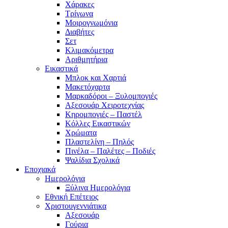
Χάρακες
Τρίγωνα
Mοιρογνωμόνια
Διαβήτες
Σετ
Κλιμακόμετρα
Αριθμητήρια
Εικαστικά
Μπλοκ και Χαρτιά
Μακετόχαρτα
Μαρκαδόροι – Ξυλομπογιές
Αξεσουάρ Χειροτεχνίας
Κηρομπογιές – Παστέλ
Κόλλες Εικαστικών
Χρώματα
Πλαστελίνη – Πηλός
Πινέλα – Παλέτες – Ποδιές
Ψαλίδια Σχολικά
Εποχιακά
Ημερολόγια
Ξύλινα Ημερολόγια
Εθνική Επέτειος
Χριστουγεννιάτικα
Αξεσουάρ
Γούρια