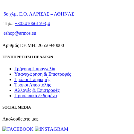
5ο χλμ. Ε.Ο. ΛΑΡΙΣΑΣ – ΑΘΗΝΑΣ
Τηλ.:
+302410661593
-
4
eshop@armos.eu
Αριθμός Γ.Ε.ΜΗ: 26550940000
ΕΞΥΠΗΡΕΤΗΣΗ ΠΕΛΑΤΩΝ
Γρήγορη Παραγγελία
Υπαναχώρηση & Επιστροφές
Τρόποι Πληρωμής
Τρόποι Αποστολής
Αλλαγές & Επιστροφές
Προσωπικά δεδομένα
SOCIAL MEDIA
Ακολουθείστε μας