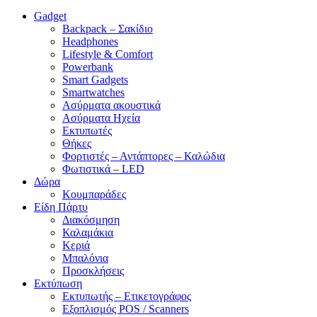
Gadget
Backpack – Σακίδιο
Headphones
Lifestyle & Comfort
Powerbank
Smart Gadgets
Smartwatches
Ασύρματα ακουστικά
Ασύρματα Ηχεία
Εκτυπωτές
Θήκες
Φορτιστές – Αντάπτορες – Καλώδια
Φωτιστικά – LED
Δώρα
Κουμπαράδες
Είδη Πάρτυ
Διακόσμηση
Καλαμάκια
Κεριά
Μπαλόνια
Προσκλήσεις
Εκτύπωση
Εκτυπωτής – Ετικετογράφος
Εξοπλισμός POS / Scanners