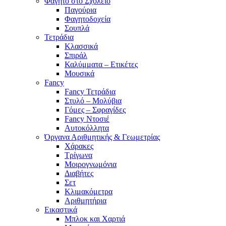
Φαγητό στο Σχολείο
Παγούρια
Φαγητοδοχεία
Σουπλά
Τετράδια
Κλασσικά
Σπιράλ
Καλύμματα – Ετικέτες
Μουσικά
Fancy
Fancy Τετράδια
Στυλό – Μολύβια
Γόμες – Σφραγίδες
Fancy Ντοσιέ
Αυτοκόλλητα
Όργανα Αριθμητικής & Γεωμετρίας
Χάρακες
Τρίγωνα
Mοιρογνωμόνια
Διαβήτες
Σετ
Κλιμακόμετρα
Αριθμητήρια
Εικαστικά
Μπλοκ και Χαρτιά