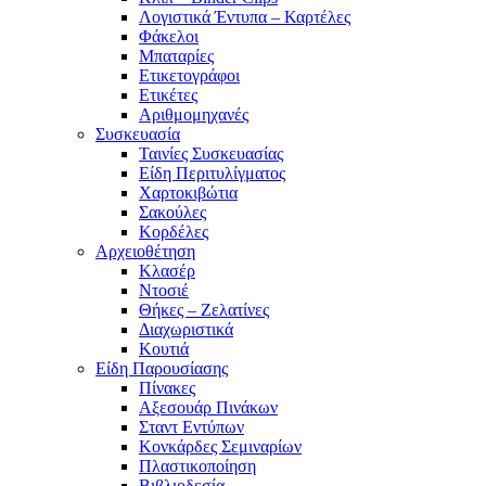
Λογιστικά Έντυπα – Καρτέλες
Φάκελοι
Μπαταρίες
Ετικετογράφοι
Ετικέτες
Αριθμομηχανές
Συσκευασία
Ταινίες Συσκευασίας
Είδη Περιτυλίγματος
Χαρτοκιβώτια
Σακούλες
Κορδέλες
Αρχειοθέτηση
Κλασέρ
Ντοσιέ
Θήκες – Ζελατίνες
Διαχωριστικά
Κουτιά
Είδη Παρουσίασης
Πίνακες
Αξεσουάρ Πινάκων
Σταντ Εντύπων
Κονκάρδες Σεμιναρίων
Πλαστικοποίηση
Βιβλιοδεσία