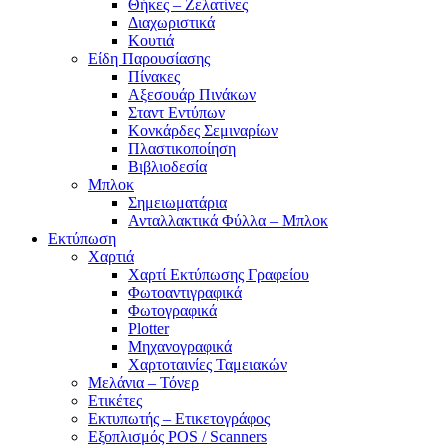
Θήκες – Ζελατίνες
Διαχωριστικά
Κουτιά
Είδη Παρουσίασης
Πίνακες
Αξεσουάρ Πινάκων
Σταντ Εντύπων
Κονκάρδες Σεμιναρίων
Πλαστικοποίηση
Βιβλιοδεσία
Μπλοκ
Σημειωματάρια
Ανταλλακτικά Φύλλα – Μπλοκ
Εκτύπωση
Χαρτιά
Χαρτί Εκτύπωσης Γραφείου
Φωτοαντιγραφικά
Φωτογραφικά
Plotter
Μηχανογραφικά
Χαρτοταινίες Ταμειακών
Μελάνια – Τόνερ
Ετικέτες
Εκτυπωτής – Ετικετογράφος
Εξοπλισμός POS / Scanners