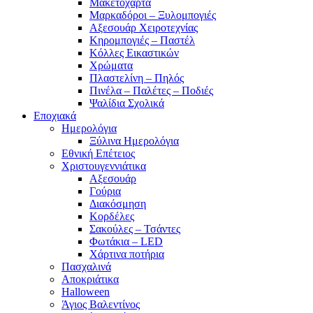
Μακετόχαρτα
Μαρκαδόροι – Ξυλομπογιές
Αξεσουάρ Χειροτεχνίας
Κηρομπογιές – Παστέλ
Κόλλες Εικαστικών
Χρώματα
Πλαστελίνη – Πηλός
Πινέλα – Παλέτες – Ποδιές
Ψαλίδια Σχολικά
Εποχιακά
Ημερολόγια
Ξύλινα Ημερολόγια
Εθνική Επέτειος
Χριστουγεννιάτικα
Αξεσουάρ
Γούρια
Διακόσμηση
Κορδέλες
Σακούλες – Τσάντες
Φωτάκια – LED
Χάρτινα ποτήρια
Πασχαλινά
Αποκριάτικα
Halloween
Άγιος Βαλεντίνος