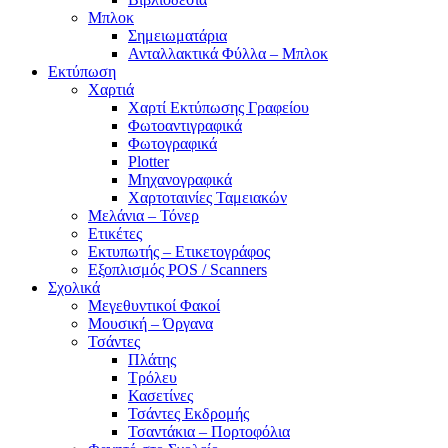
Μπλοκ
Σημειωματάρια
Ανταλλακτικά Φύλλα – Μπλοκ
Εκτύπωση
Χαρτιά
Χαρτί Εκτύπωσης Γραφείου
Φωτοαντιγραφικά
Φωτογραφικά
Plotter
Μηχανογραφικά
Χαρτοταινίες Ταμειακών
Μελάνια – Τόνερ
Ετικέτες
Εκτυπωτής – Ετικετογράφος
Εξοπλισμός POS / Scanners
Σχολικά
Μεγεθυντικοί Φακοί
Μουσική – Όργανα
Τσάντες
Πλάτης
Τρόλευ
Κασετίνες
Τσάντες Εκδρομής
Τσαντάκια – Πορτοφόλια