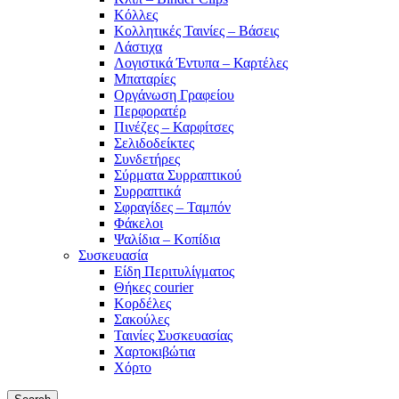
Κόλλες
Κολλητικές Ταινίες – Βάσεις
Λάστιχα
Λογιστικά Έντυπα – Καρτέλες
Μπαταρίες
Οργάνωση Γραφείου
Περφορατέρ
Πινέζες – Καρφίτσες
Σελιδοδείκτες
Συνδετήρες
Σύρματα Συρραπτικού
Συρραπτικά
Σφραγίδες – Ταμπόν
Φάκελοι
Ψαλίδια – Κοπίδια
Συσκευασία
Είδη Περιτυλίγματος
Θήκες courier
Κορδέλες
Σακούλες
Ταινίες Συσκευασίας
Χαρτοκιβώτια
Χόρτο