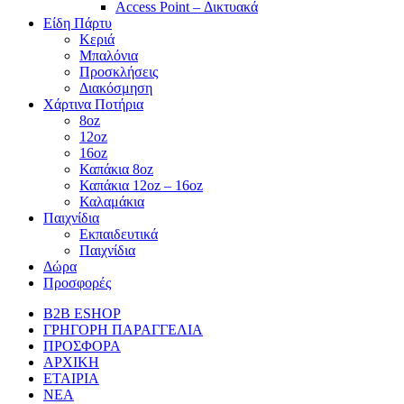
Access Point – Δικτυακά
Είδη Πάρτυ
Κεριά
Μπαλόνια
Προσκλήσεις
Διακόσμηση
Χάρτινα Ποτήρια
8oz
12oz
16oz
Καπάκια 8oz
Καπάκια 12oz – 16oz
Καλαμάκια
Παιχνίδια
Εκπαιδευτικά
Παιχνίδια
Δώρα
Προσφορές
B2B ESHOP
ΓΡΗΓΟΡΗ ΠΑΡΑΓΓΕΛΙΑ
ΠΡΟΣΦΟΡΑ
ΑΡΧΙΚΗ
ΕΤΑΙΡΙΑ
ΝΕΑ