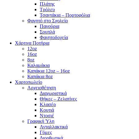
Πλάτης
Τρόλευ
Τσαντάκια – Πορτοφόλια
Φαγητό στο Σχολείο
Παγούρια
Σουπλά
Φαγητοδοχεία
Χάρτινα Ποτήρια
12oz
16oz
8oz
Καλαμάκια
Καπάκια 12oz – 16oz
Καπάκια 8oz
Χαρτοπωλείο
Αρχειοθέτηση
Διαχωριστικά
Θήκες – Ζελατίνες
Κλασέρ
Κουτιά
Ντοσιέ
Γραφική Ύλη
Ανταλλακτικά
Γόμες
Διορθωτικά