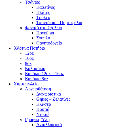
Τσάντες
Κασετίνες
Πλάτης
Τρόλευ
Τσαντάκια – Πορτοφόλια
Φαγητό στο Σχολείο
Παγούρια
Σουπλά
Φαγητοδοχεία
Χάρτινα Ποτήρια
12oz
16oz
8oz
Καλαμάκια
Καπάκια 12oz – 16oz
Καπάκια 8oz
Χαρτοπωλείο
Αρχειοθέτηση
Διαχωριστικά
Θήκες – Ζελατίνες
Κλασέρ
Κουτιά
Ντοσιέ
Γραφική Ύλη
Ανταλλακτικά