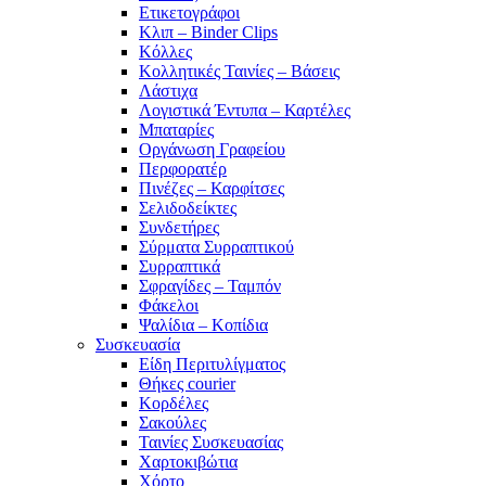
Ετικετογράφοι
Κλιπ – Binder Clips
Κόλλες
Κολλητικές Ταινίες – Βάσεις
Λάστιχα
Λογιστικά Έντυπα – Καρτέλες
Μπαταρίες
Οργάνωση Γραφείου
Περφορατέρ
Πινέζες – Καρφίτσες
Σελιδοδείκτες
Συνδετήρες
Σύρματα Συρραπτικού
Συρραπτικά
Σφραγίδες – Ταμπόν
Φάκελοι
Ψαλίδια – Κοπίδια
Συσκευασία
Είδη Περιτυλίγματος
Θήκες courier
Κορδέλες
Σακούλες
Ταινίες Συσκευασίας
Χαρτοκιβώτια
Χόρτο