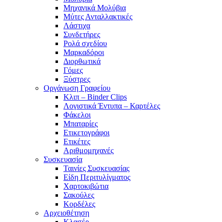
Μηχανικά Μολύβια
Μύτες Ανταλλακτικές
Λάστιχα
Συνδετήρες
Ρολά σχεδίου
Μαρκαδόροι
Διορθωτικά
Γόμες
Ξύστρες
Οργάνωση Γραφείου
Κλιπ – Binder Clips
Λογιστικά Έντυπα – Καρτέλες
Φάκελοι
Μπαταρίες
Ετικετογράφοι
Ετικέτες
Αριθμομηχανές
Συσκευασία
Ταινίες Συσκευασίας
Είδη Περιτυλίγματος
Χαρτοκιβώτια
Σακούλες
Κορδέλες
Αρχειοθέτηση
Κλασέρ