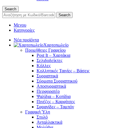
Search
Search
Μενου
Κατηγορίες
Νέα προϊόντα
Χαρτοπωλείο
Προμήθειες Γραφείου
Post It – Χαρτάκια
Σελιδοδείκτες
Κόλλες
Κολλητικές Ταινίες – Βάσεις
Συρραπτικά
Σύρματα Συρραπτικού
Αποσυρραπτικά
Περφορατέρ
Ψαλίδια – Κοπίδια
Πινέζες – Καρφίτσες
Σφραγίδες – Ταμπόν
Γραφική Ύλη
Στυλό
Ανταλλακτικά
Μολύβια