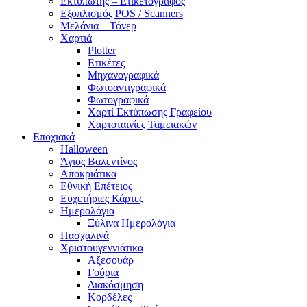
Εκτυπωτής – Ετικετογράφος
Εξοπλισμός POS / Scanners
Μελάνια – Τόνερ
Χαρτιά
Plotter
Ετικέτες
Μηχανογραφικά
Φωτοαντιγραφικά
Φωτογραφικά
Χαρτί Εκτύπωσης Γραφείου
Χαρτοταινίες Ταμειακών
Εποχιακά
Halloween
Άγιος Βαλεντίνος
Αποκριάτικα
Εθνική Επέτειος
Ευχετήριες Κάρτες
Ημερολόγια
Ξύλινα Ημερολόγια
Πασχαλινά
Χριστουγεννιάτικα
Αξεσουάρ
Γούρια
Διακόσμηση
Κορδέλες