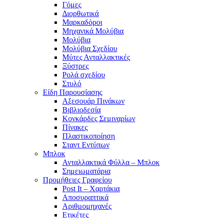
Γόμες
Διορθωτικά
Μαρκαδόροι
Μηχανικά Μολύβια
Μολύβια
Μολύβια Σχεδίου
Μύτες Ανταλλακτικές
Ξύστρες
Ρολά σχεδίου
Στυλό
Είδη Παρουσίασης
Αξεσουάρ Πινάκων
Βιβλιοδεσία
Κονκάρδες Σεμιναρίων
Πίνακες
Πλαστικοποίηση
Σταντ Εντύπων
Μπλοκ
Ανταλλακτικά Φύλλα – Μπλοκ
Σημειωματάρια
Προμήθειες Γραφείου
Post It – Χαρτάκια
Αποσυραπτικά
Αριθμομηχανές
Ετικέτες