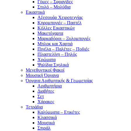
Γόμες – Σφραγίδες
Στυλό – Μολύβια
Εικαστικά
Αξεσουάρ Χειροτεχνίας
Κηρομπογιές – Παστέλ
Κόλλες Εικαστικών
Μακετόχαρτα
Μαρκαδόροι – Ξυλομπογιές
Μπλοκ και Χαρτιά
Πινέλα – Παλέτες – Ποδιές
Πλαστελίνη – Πηλός
Χρώματα
Ψαλίδια Σχολικά
Μεγεθυντικοί Φακοί
Μουσική Όργανα
Όργανα Αριθμητικής & Γεωμετρίας
Αριθμητήρια
Διαβήτες
Σετ
Χάρακες
Τετράδια
Καλύμματα – Ετικέτες
Κλασσικά
Μουσικά
Σπιράλ