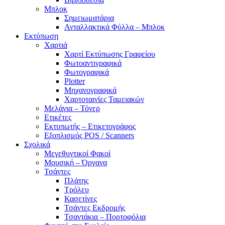
Μπλοκ
Σημειωματάρια
Ανταλλακτικά Φύλλα – Μπλοκ
Εκτύπωση
Χαρτιά
Χαρτί Εκτύπωσης Γραφείου
Φωτοαντιγραφικά
Φωτογραφικά
Plotter
Μηχανογραφικά
Χαρτοταινίες Ταμειακών
Μελάνια – Τόνερ
Ετικέτες
Εκτυπωτής – Ετικετογράφος
Εξοπλισμός POS / Scanners
Σχολικά
Μεγεθυντικοί Φακοί
Μουσική – Όργανα
Τσάντες
Πλάτης
Τρόλευ
Κασετίνες
Τσάντες Εκδρομής
Τσαντάκια – Πορτοφόλια