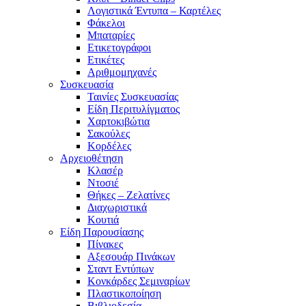
Λογιστικά Έντυπα – Καρτέλες
Φάκελοι
Μπαταρίες
Ετικετογράφοι
Ετικέτες
Αριθμομηχανές
Συσκευασία
Ταινίες Συσκευασίας
Είδη Περιτυλίγματος
Χαρτοκιβώτια
Σακούλες
Κορδέλες
Αρχειοθέτηση
Κλασέρ
Ντοσιέ
Θήκες – Ζελατίνες
Διαχωριστικά
Κουτιά
Είδη Παρουσίασης
Πίνακες
Αξεσουάρ Πινάκων
Σταντ Εντύπων
Κονκάρδες Σεμιναρίων
Πλαστικοποίηση
Βιβλιοδεσία