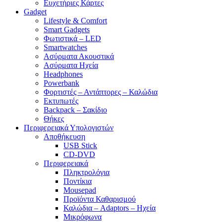
Ευχετήριες Κάρτες
Gadget
Lifestyle & Comfort
Smart Gadgets
Φωτιστικά – LED
Smartwatches
Ασύρματα Ακουστικά
Ασύρματα Ηχεία
Headphones
Powerbank
Φορτιστές – Αντάπτορες – Καλώδια
Εκτυπωτές
Backpack – Σακίδιο
Θήκες
Περιφερειακά Υπολογιστών
Αποθήκευση
USB Stick
CD-DVD
Περιφερειακά
Πληκτρολόγια
Ποντίκια
Mousepad
Προϊόντα Καθαρισμού
Καλώδια – Adaptors – Ηχεία
Μικρόφωνα