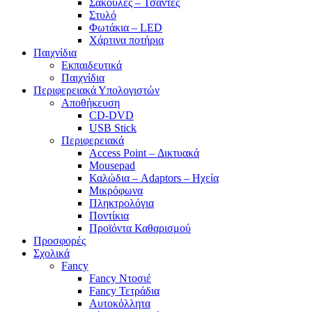
Σακούλες – Τσάντες
Στυλό
Φωτάκια – LED
Χάρτινα ποτήρια
Παιχνίδια
Εκπαιδευτικά
Παιχνίδια
Περιφερειακά Υπολογιστών
Αποθήκευση
CD-DVD
USB Stick
Περιφερειακά
Access Point – Δικτυακά
Mousepad
Καλώδια – Adaptors – Ηχεία
Μικρόφωνα
Πληκτρολόγια
Ποντίκια
Προϊόντα Καθαρισμού
Προσφορές
Σχολικά
Fancy
Fancy Ντοσιέ
Fancy Τετράδια
Αυτοκόλλητα