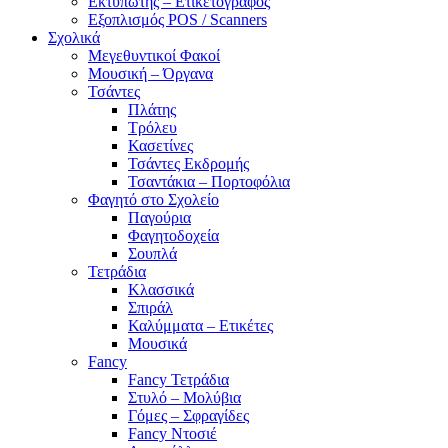
Εκτυπωτής – Ετικετογράφος
Εξοπλισμός POS / Scanners
Σχολικά
Μεγεθυντικοί Φακοί
Μουσική – Όργανα
Τσάντες
Πλάτης
Τρόλευ
Κασετίνες
Τσάντες Εκδρομής
Τσαντάκια – Πορτοφόλια
Φαγητό στο Σχολείο
Παγούρια
Φαγητοδοχεία
Σουπλά
Τετράδια
Κλασσικά
Σπιράλ
Καλύμματα – Ετικέτες
Μουσικά
Fancy
Fancy Τετράδια
Στυλό – Μολύβια
Γόμες – Σφραγίδες
Fancy Ντοσιέ