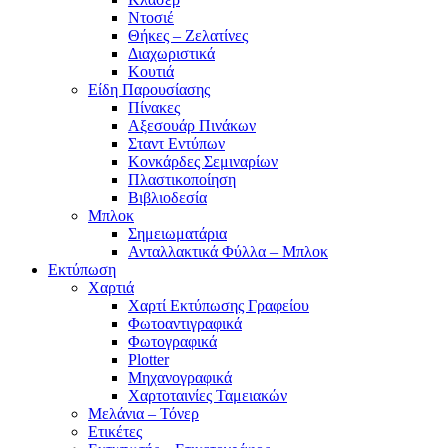
Ντοσιέ
Θήκες – Ζελατίνες
Διαχωριστικά
Κουτιά
Είδη Παρουσίασης
Πίνακες
Αξεσουάρ Πινάκων
Σταντ Εντύπων
Κονκάρδες Σεμιναρίων
Πλαστικοποίηση
Βιβλιοδεσία
Μπλοκ
Σημειωματάρια
Ανταλλακτικά Φύλλα – Μπλοκ
Εκτύπωση
Χαρτιά
Χαρτί Εκτύπωσης Γραφείου
Φωτοαντιγραφικά
Φωτογραφικά
Plotter
Μηχανογραφικά
Χαρτοταινίες Ταμειακών
Μελάνια – Τόνερ
Ετικέτες