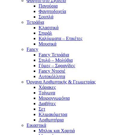
Φαγητό στο Σχολείο
Παγούρια
Φαγητοδοχεία
Σουπλά
Τετράδια
Κλασσικά
Σπιράλ
Καλύμματα – Ετικέτες
Μουσικά
Fancy
Fancy Τετράδια
Στυλό – Μολύβια
Γόμες – Σφραγίδες
Fancy Ντοσιέ
Αυτοκόλλητα
Όργανα Αριθμητικής & Γεωμετρίας
Χάρακες
Τρίγωνα
Mοιρογνωμόνια
Διαβήτες
Σετ
Κλιμακόμετρα
Αριθμητήρια
Εικαστικά
Μπλοκ και Χαρτιά