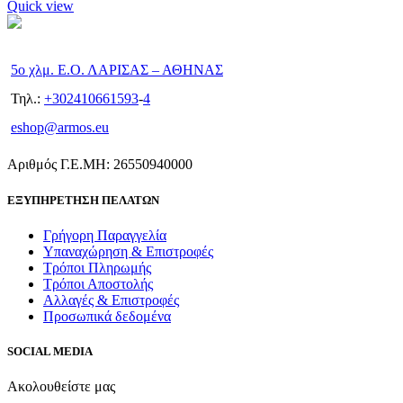
Quick view
5ο χλμ. Ε.Ο. ΛΑΡΙΣΑΣ – ΑΘΗΝΑΣ
Τηλ.:
+302410661593
-
4
eshop@armos.eu
Αριθμός Γ.Ε.ΜΗ: 26550940000
ΕΞΥΠΗΡΕΤΗΣΗ ΠΕΛΑΤΩΝ
Γρήγορη Παραγγελία
Υπαναχώρηση & Επιστροφές
Τρόποι Πληρωμής
Τρόποι Αποστολής
Αλλαγές & Επιστροφές
Προσωπικά δεδομένα
SOCIAL MEDIA
Ακολουθείστε μας