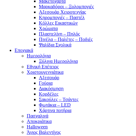
Μακετόχαρτα
Μαρκαδόροι – Ξυλομπογιές
Αξεσουάρ Χειροτεχνίας
Κηρομπογιές – Παστέλ
Κόλλες Εικαστικών
Χρώματα
Πλαστελίνη – Πηλός
Πινέλα – Παλέτες – Ποδιές
Ψαλίδια Σχολικά
Εποχιακά
Ημερολόγια
Ξύλινα Ημερολόγια
Εθνική Επέτειος
Χριστουγεννιάτικα
Αξεσουάρ
Γούρια
Διακόσμηση
Κορδέλες
Σακούλες – Τσάντες
Φωτάκια – LED
Χάρτινα ποτήρια
Πασχαλινά
Αποκριάτικα
Halloween
Άγιος Βαλεντίνος