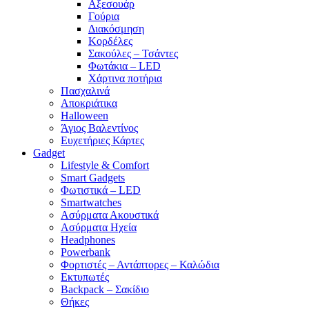
Αξεσουάρ
Γούρια
Διακόσμηση
Κορδέλες
Σακούλες – Τσάντες
Φωτάκια – LED
Χάρτινα ποτήρια
Πασχαλινά
Αποκριάτικα
Halloween
Άγιος Βαλεντίνος
Ευχετήριες Κάρτες
Gadget
Lifestyle & Comfort
Smart Gadgets
Φωτιστικά – LED
Smartwatches
Ασύρματα Ακουστικά
Ασύρματα Ηχεία
Headphones
Powerbank
Φορτιστές – Αντάπτορες – Καλώδια
Εκτυπωτές
Backpack – Σακίδιο
Θήκες