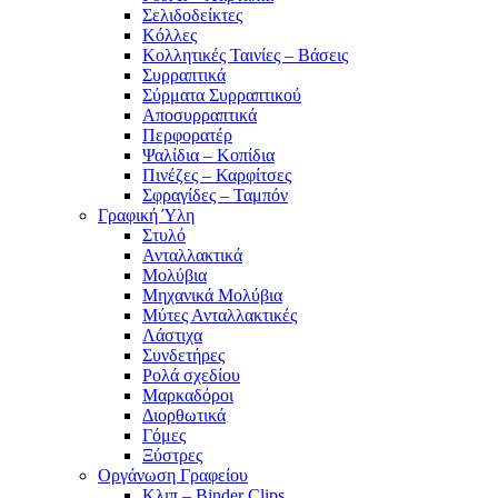
Σελιδοδείκτες
Κόλλες
Κολλητικές Ταινίες – Βάσεις
Συρραπτικά
Σύρματα Συρραπτικού
Αποσυρραπτικά
Περφορατέρ
Ψαλίδια – Κοπίδια
Πινέζες – Καρφίτσες
Σφραγίδες – Ταμπόν
Γραφική Ύλη
Στυλό
Ανταλλακτικά
Μολύβια
Μηχανικά Μολύβια
Μύτες Ανταλλακτικές
Λάστιχα
Συνδετήρες
Ρολά σχεδίου
Μαρκαδόροι
Διορθωτικά
Γόμες
Ξύστρες
Οργάνωση Γραφείου
Κλιπ – Binder Clips