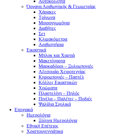
Αυτοκόλλητα
Όργανα Αριθμητικής & Γεωμετρίας
Χάρακες
Τρίγωνα
Mοιρογνωμόνια
Διαβήτες
Σετ
Κλιμακόμετρα
Αριθμητήρια
Εικαστικά
Μπλοκ και Χαρτιά
Μακετόχαρτα
Μαρκαδόροι – Ξυλομπογιές
Αξεσουάρ Χειροτεχνίας
Κηρομπογιές – Παστέλ
Κόλλες Εικαστικών
Χρώματα
Πλαστελίνη – Πηλός
Πινέλα – Παλέτες – Ποδιές
Ψαλίδια Σχολικά
Εποχιακά
Ημερολόγια
Ξύλινα Ημερολόγια
Εθνική Επέτειος
Χριστουγεννιάτικα