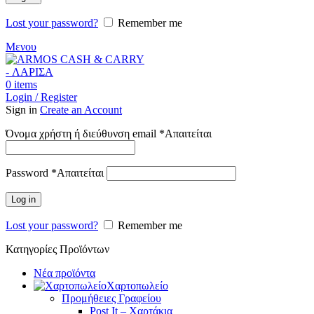
Lost your password?
Remember me
Μενου
0
items
Login / Register
Sign in
Create an Account
Όνομα χρήστη ή διεύθυνση email
*
Απαιτείται
Password
*
Απαιτείται
Log in
Lost your password?
Remember me
Κατηγορίες Προϊόντων
Νέα προϊόντα
Χαρτοπωλείο
Προμήθειες Γραφείου
Post It – Χαρτάκια