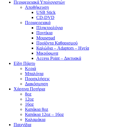
Περιφερειακά Υπολογιστών
Αποθήκευση
USB Stick
CD-DVD
Περιφερειακά
Πληκτρολόγια
Ποντίκια
Mousepad
Προϊόντα Καθαρισμού
Καλώδια – Adaptors – Ηχεία
Μικρόφωνα
Access Point – Δικτυακά
Είδη Πάρτυ
Κεριά
Μπαλόνια
Προσκλήσεις
Διακόσμηση
Χάρτινα Ποτήρια
8oz
12oz
16oz
Καπάκια 8oz
Καπάκια 12oz – 16oz
Καλαμάκια
Παιχνίδια