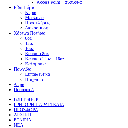
Access Point – Δικτυακά
Είδη Πάρτυ
Κεριά
Μπαλόνια
Προσκλήσεις
Διακόσμηση
Χάρτινα Ποτήρια
8oz
12oz
16oz
Καπάκια 8oz
Καπάκια 12oz – 16oz
Καλαμάκια
Παιχνίδια
Εκπαιδευτικά
Παιχνίδια
Δώρα
Προσφορές
B2B ESHOP
ΓΡΗΓΟΡΗ ΠΑΡΑΓΓΕΛΙΑ
ΠΡΟΣΦΟΡΑ
ΑΡΧΙΚΗ
ΕΤΑΙΡΙΑ
ΝΕΑ