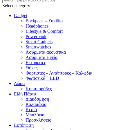
Select category
Gadget
Backpack – Σακίδιο
Headphones
Lifestyle & Comfort
Powerbank
Smart Gadgets
Smartwatches
Ασύρματα ακουστικά
Ασύρματα Ηχεία
Εκτυπωτές
Θήκες
Φορτιστές – Αντάπτορες – Καλώδια
Φωτιστικά – LED
Δώρα
Κουμπαράδες
Είδη Πάρτυ
Διακόσμηση
Καλαμάκια
Κεριά
Μπαλόνια
Προσκλήσεις
Εκτύπωση