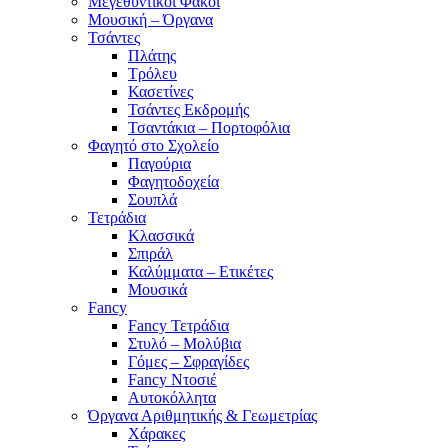
Μεγεθυντικοί Φακοί
Μουσική – Όργανα
Τσάντες
Πλάτης
Τρόλευ
Κασετίνες
Τσάντες Εκδρομής
Τσαντάκια – Πορτοφόλια
Φαγητό στο Σχολείο
Παγούρια
Φαγητοδοχεία
Σουπλά
Τετράδια
Κλασσικά
Σπιράλ
Καλύμματα – Ετικέτες
Μουσικά
Fancy
Fancy Τετράδια
Στυλό – Μολύβια
Γόμες – Σφραγίδες
Fancy Ντοσιέ
Αυτοκόλλητα
Όργανα Αριθμητικής & Γεωμετρίας
Χάρακες