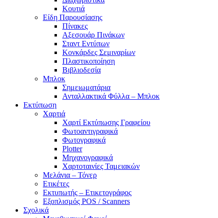
Κουτιά
Είδη Παρουσίασης
Πίνακες
Αξεσουάρ Πινάκων
Σταντ Εντύπων
Κονκάρδες Σεμιναρίων
Πλαστικοποίηση
Βιβλιοδεσία
Μπλοκ
Σημειωματάρια
Ανταλλακτικά Φύλλα – Μπλοκ
Εκτύπωση
Χαρτιά
Χαρτί Εκτύπωσης Γραφείου
Φωτοαντιγραφικά
Φωτογραφικά
Plotter
Μηχανογραφικά
Χαρτοταινίες Ταμειακών
Μελάνια – Τόνερ
Ετικέτες
Εκτυπωτής – Ετικετογράφος
Εξοπλισμός POS / Scanners
Σχολικά