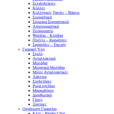
Σελιδοδείκτες
Κόλλες
Κολλητικές Ταινίες – Βάσεις
Συρραπτικά
Σύρματα Συρραπτικού
Αποσυρραπτικά
Περφορατέρ
Ψαλίδια – Κοπίδια
Πινέζες – Καρφίτσες
Σφραγίδες – Ταμπόν
Γραφική Ύλη
Στυλό
Ανταλλακτικά
Μολύβια
Μηχανικά Μολύβια
Μύτες Ανταλλακτικές
Λάστιχα
Συνδετήρες
Ρολά σχεδίου
Μαρκαδόροι
Διορθωτικά
Γόμες
Ξύστρες
Οργάνωση Γραφείου
Κλιπ – Binder Clips