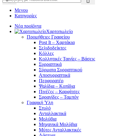
Μενου
Κατηγορίες
Νέα προϊόντα
Χαρτοπωλείο
Προμήθειες Γραφείου
Post It – Χαρτάκια
Σελιδοδείκτες
Κόλλες
Κολλητικές Ταινίες – Βάσεις
Συρραπτικά
Σύρματα Συρραπτικού
Αποσυρραπτικά
Περφορατέρ
Ψαλίδια – Κοπίδια
Πινέζες – Καρφίτσες
Σφραγίδες – Ταμπόν
Γραφική Ύλη
Στυλό
Ανταλλακτικά
Μολύβια
Μηχανικά Μολύβια
Μύτες Ανταλλακτικές
Λάστιχα