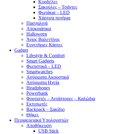
Κορδέλες
Σακούλες – Τσάντες
Φωτάκια – LED
Χάρτινα ποτήρια
Πασχαλινά
Αποκριάτικα
Halloween
Άγιος Βαλεντίνος
Ευχετήριες Κάρτες
Gadget
Lifestyle & Comfort
Smart Gadgets
Φωτιστικά – LED
Smartwatches
Ασύρματα Ακουστικά
Ασύρματα Ηχεία
Headphones
Powerbank
Φορτιστές – Αντάπτορες – Καλώδια
Εκτυπωτές
Backpack – Σακίδιο
Θήκες
Περιφερειακά Υπολογιστών
Αποθήκευση
USB Stick