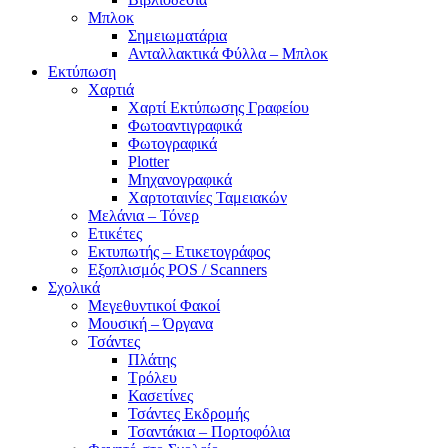
Μπλοκ
Σημειωματάρια
Ανταλλακτικά Φύλλα – Μπλοκ
Εκτύπωση
Χαρτιά
Χαρτί Εκτύπωσης Γραφείου
Φωτοαντιγραφικά
Φωτογραφικά
Plotter
Μηχανογραφικά
Χαρτοταινίες Ταμειακών
Μελάνια – Τόνερ
Ετικέτες
Εκτυπωτής – Ετικετογράφος
Εξοπλισμός POS / Scanners
Σχολικά
Μεγεθυντικοί Φακοί
Μουσική – Όργανα
Τσάντες
Πλάτης
Τρόλευ
Κασετίνες
Τσάντες Εκδρομής
Τσαντάκια – Πορτοφόλια