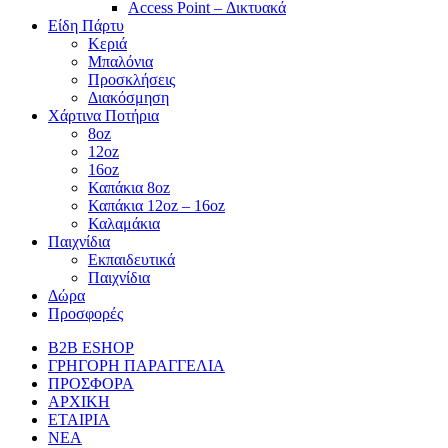
Access Point – Δικτυακά
Είδη Πάρτυ
Κεριά
Μπαλόνια
Προσκλήσεις
Διακόσμηση
Χάρτινα Ποτήρια
8oz
12oz
16oz
Καπάκια 8oz
Καπάκια 12oz – 16oz
Καλαμάκια
Παιχνίδια
Εκπαιδευτικά
Παιχνίδια
Δώρα
Προσφορές
B2B ESHOP
ΓΡΗΓΟΡΗ ΠΑΡΑΓΓΕΛΙΑ
ΠΡΟΣΦΟΡΑ
ΑΡΧΙΚΗ
ΕΤΑΙΡΙΑ
ΝΕΑ