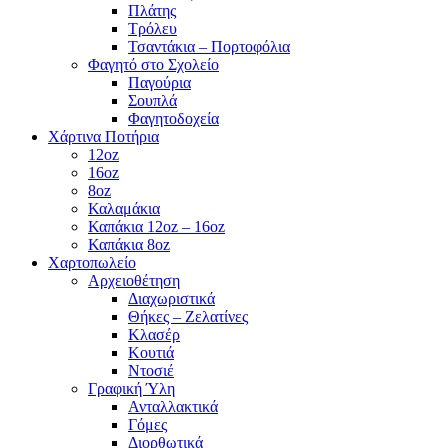
Πλάτης
Τρόλευ
Τσαντάκια – Πορτοφόλια
Φαγητό στο Σχολείο
Παγούρια
Σουπλά
Φαγητοδοχεία
Χάρτινα Ποτήρια
12oz
16oz
8oz
Καλαμάκια
Καπάκια 12oz – 16oz
Καπάκια 8oz
Χαρτοπωλείο
Αρχειοθέτηση
Διαχωριστικά
Θήκες – Ζελατίνες
Κλασέρ
Κουτιά
Ντοσιέ
Γραφική Ύλη
Ανταλλακτικά
Γόμες
Διορθωτικά