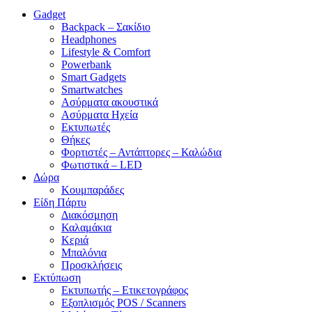
Gadget
Backpack – Σακίδιο
Headphones
Lifestyle & Comfort
Powerbank
Smart Gadgets
Smartwatches
Ασύρματα ακουστικά
Ασύρματα Ηχεία
Εκτυπωτές
Θήκες
Φορτιστές – Αντάπτορες – Καλώδια
Φωτιστικά – LED
Δώρα
Κουμπαράδες
Είδη Πάρτυ
Διακόσμηση
Καλαμάκια
Κεριά
Μπαλόνια
Προσκλήσεις
Εκτύπωση
Εκτυπωτής – Ετικετογράφος
Εξοπλισμός POS / Scanners