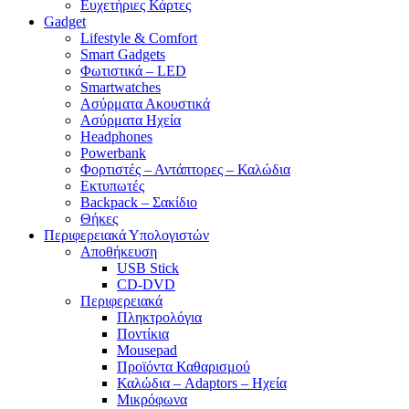
Ευχετήριες Κάρτες
Gadget
Lifestyle & Comfort
Smart Gadgets
Φωτιστικά – LED
Smartwatches
Ασύρματα Ακουστικά
Ασύρματα Ηχεία
Headphones
Powerbank
Φορτιστές – Αντάπτορες – Καλώδια
Εκτυπωτές
Backpack – Σακίδιο
Θήκες
Περιφερειακά Υπολογιστών
Αποθήκευση
USB Stick
CD-DVD
Περιφερειακά
Πληκτρολόγια
Ποντίκια
Mousepad
Προϊόντα Καθαρισμού
Καλώδια – Adaptors – Ηχεία
Μικρόφωνα