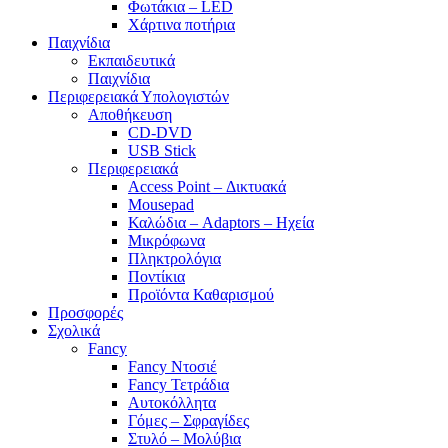
Φωτάκια – LED
Χάρτινα ποτήρια
Παιχνίδια
Εκπαιδευτικά
Παιχνίδια
Περιφερειακά Υπολογιστών
Αποθήκευση
CD-DVD
USB Stick
Περιφερειακά
Access Point – Δικτυακά
Mousepad
Καλώδια – Adaptors – Ηχεία
Μικρόφωνα
Πληκτρολόγια
Ποντίκια
Προϊόντα Καθαρισμού
Προσφορές
Σχολικά
Fancy
Fancy Ντοσιέ
Fancy Τετράδια
Αυτοκόλλητα
Γόμες – Σφραγίδες
Στυλό – Μολύβια