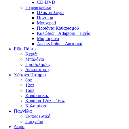
CD-DVD
Περιφερειακά
Πληκτρολόγια
Ποντίκια
Mousepad
Προϊόντα Καθαρισμού
Καλώδια – Adaptors – Ηχεία
Μικρόφωνα
Access Point – Δικτυακά
Είδη Πάρτυ
Κεριά
Μπαλόνια
Προσκλήσεις
Διακόσμηση
Χάρτινα Ποτήρια
8oz
12oz
16oz
Καπάκια 8oz
Καπάκια 12oz – 16oz
Καλαμάκια
Παιχνίδια
Εκπαιδευτικά
Παιχνίδια
Δώρα