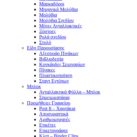
Μαρκαδόροι
Μηχανικά Μολύβια
Μολύβια
Μολύβια Σχεδίου
Μύτες Ανταλλακτικές
Ξύστρες
Ρολά σχεδίου
Στυλό
Είδη Παρουσίασης
Αξεσουάρ Πινάκων
Βιβλιοδεσία
Κονκάρδες Σεμιναρίων
Πίνακες
Πλαστικοποίηση
Σταντ Εντύπων
Μπλοκ
Ανταλλακτικά Φύλλα – Μπλοκ
Σημειωματάρια
Προμήθειες Γραφείου
Post It – Χαρτάκια
Αποσυραπτικά
Αριθμομηχανές
Ετικέτες
Ετικετογράφοι
Κλιπ – Binder Clips