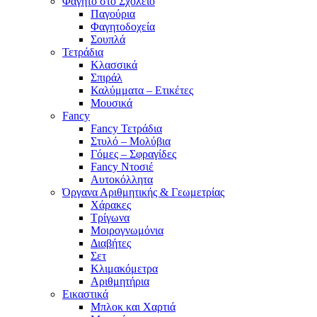
Φαγητό στο Σχολείο
Παγούρια
Φαγητοδοχεία
Σουπλά
Τετράδια
Κλασσικά
Σπιράλ
Καλύμματα – Ετικέτες
Μουσικά
Fancy
Fancy Τετράδια
Στυλό – Μολύβια
Γόμες – Σφραγίδες
Fancy Ντοσιέ
Αυτοκόλλητα
Όργανα Αριθμητικής & Γεωμετρίας
Χάρακες
Τρίγωνα
Mοιρογνωμόνια
Διαβήτες
Σετ
Κλιμακόμετρα
Αριθμητήρια
Εικαστικά
Μπλοκ και Χαρτιά