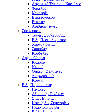
Λογιστικά Έντυπα – Καρτέλες
Φάκελοι
Μπαταρίες
Ετικετογράφοι
Ετικέτες
Αριθμομηχανές
Συσκευασία
Ταινίες Συσκευασίας
Είδη Περιτυλίγματος
Χαρτοκιβώτια
Σακούλες
Κορδέλες
Αρχειοθέτηση
Κλασέρ
Ντοσιέ
Θήκες – Ζελατίνες
Διαχωριστικά
Κουτιά
Είδη Παρουσίασης
Πίνακες
Αξεσουάρ Πινάκων
Σταντ Εντύπων
Κονκάρδες Σεμιναρίων
Πλαστικοποίηση
Βιβλιοδεσία