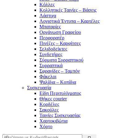
Κόλλες
Κολλητικές Ταινίες – Βάσεις
Λάστιχα
Λογιστικά Έντυπα – Καρτέλες
Μπαταρίες
Οργάνωση Γραφείου
Περφορατέρ
Πινέζες – Καρφίτσες
Σελιδοδείκτες
Συνδετήρες
Σύρματα Συρραπτικού
Συρραπτικά
Σφραγίδες – Ταμπόν
Φάκελοι
Ψαλίδια – Κοπίδια
Συσκευασία
Είδη Περιτυλίγματος
Θήκες courier
Κορδέλες
Σακούλες
Ταινίες Συσκευασίας
Χαρτοκιβώτια
Χόρτο