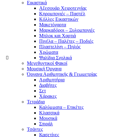
Εικαστικά
Αξεσουάρ Χειροτεχνίας
Κηρομπογιές – Παστέλ
Κόλλες Εικαστικών
Μακετόχαρτα
Μαρκαδόροι – Ξυλομπογιές
Μπλοκ και Χαρτιά
Πινέλα – Παλέτες – Ποδιές
Πλαστελίνη – Πηλός
Χρώματα
Ψαλίδια Σχολικά
Μεγεθυντικοί Φακοί
Μουσική Όργανα
Όργανα Αριθμητικής & Γεωμετρίας
Αριθμητήρια
Διαβήτες
Σετ
Χάρακες
Τετράδια
Καλύμματα – Ετικέτες
Κλασσικά
Μουσικά
Σπιράλ
Τσάντες
Κασετίνες