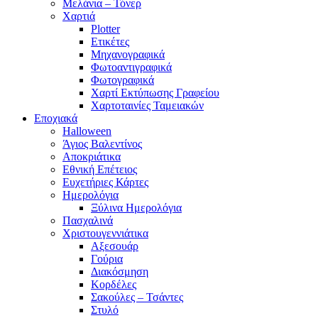
Μελάνια – Τόνερ
Χαρτιά
Plotter
Ετικέτες
Μηχανογραφικά
Φωτοαντιγραφικά
Φωτογραφικά
Χαρτί Εκτύπωσης Γραφείου
Χαρτοταινίες Ταμειακών
Εποχιακά
Halloween
Άγιος Βαλεντίνος
Αποκριάτικα
Εθνική Επέτειος
Ευχετήριες Κάρτες
Ημερολόγια
Ξύλινα Ημερολόγια
Πασχαλινά
Χριστουγεννιάτικα
Αξεσουάρ
Γούρια
Διακόσμηση
Κορδέλες
Σακούλες – Τσάντες
Στυλό