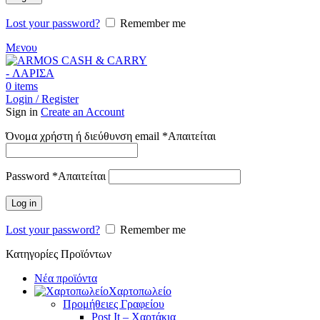
Lost your password?
Remember me
Μενου
0
items
Login / Register
Sign in
Create an Account
Όνομα χρήστη ή διεύθυνση email
*
Απαιτείται
Password
*
Απαιτείται
Log in
Lost your password?
Remember me
Κατηγορίες Προϊόντων
Νέα προϊόντα
Χαρτοπωλείο
Προμήθειες Γραφείου
Post It – Χαρτάκια