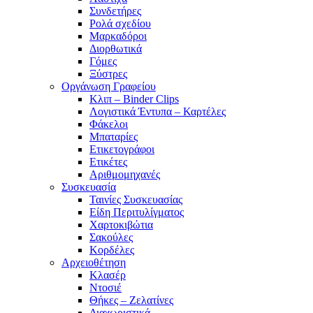
Συνδετήρες
Ρολά σχεδίου
Μαρκαδόροι
Διορθωτικά
Γόμες
Ξύστρες
Οργάνωση Γραφείου
Κλιπ – Binder Clips
Λογιστικά Έντυπα – Καρτέλες
Φάκελοι
Μπαταρίες
Ετικετογράφοι
Ετικέτες
Αριθμομηχανές
Συσκευασία
Ταινίες Συσκευασίας
Είδη Περιτυλίγματος
Χαρτοκιβώτια
Σακούλες
Κορδέλες
Αρχειοθέτηση
Κλασέρ
Ντοσιέ
Θήκες – Ζελατίνες
Διαχωριστικά