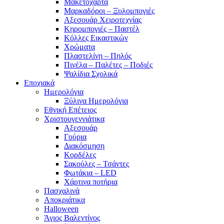
Μακετόχαρτα
Μαρκαδόροι – Ξυλομπογιές
Αξεσουάρ Χειροτεχνίας
Κηρομπογιές – Παστέλ
Κόλλες Εικαστικών
Χρώματα
Πλαστελίνη – Πηλός
Πινέλα – Παλέτες – Ποδιές
Ψαλίδια Σχολικά
Εποχιακά
Ημερολόγια
Ξύλινα Ημερολόγια
Εθνική Επέτειος
Χριστουγεννιάτικα
Αξεσουάρ
Γούρια
Διακόσμηση
Κορδέλες
Σακούλες – Τσάντες
Φωτάκια – LED
Χάρτινα ποτήρια
Πασχαλινά
Αποκριάτικα
Halloween
Άγιος Βαλεντίνος