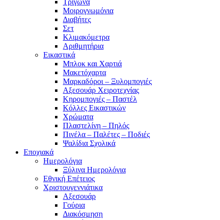
Τρίγωνα
Mοιρογνωμόνια
Διαβήτες
Σετ
Κλιμακόμετρα
Αριθμητήρια
Εικαστικά
Μπλοκ και Χαρτιά
Μακετόχαρτα
Μαρκαδόροι – Ξυλομπογιές
Αξεσουάρ Χειροτεχνίας
Κηρομπογιές – Παστέλ
Κόλλες Εικαστικών
Χρώματα
Πλαστελίνη – Πηλός
Πινέλα – Παλέτες – Ποδιές
Ψαλίδια Σχολικά
Εποχιακά
Ημερολόγια
Ξύλινα Ημερολόγια
Εθνική Επέτειος
Χριστουγεννιάτικα
Αξεσουάρ
Γούρια
Διακόσμηση