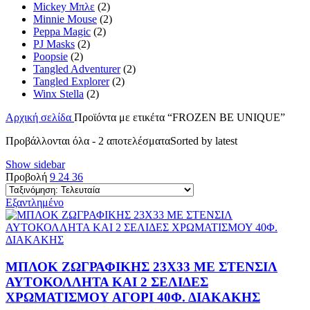
Mickey Μπλε
(2)
Minnie Mouse
(2)
Peppa Magic
(2)
PJ Masks
(2)
Poopsie
(2)
Tangled Adventurer
(2)
Tangled Explorer
(2)
Winx Stella
(2)
Αρχική σελίδα
Προϊόντα με ετικέτα “FROZEN BE UNIQUE”
Προβάλλονται όλα - 2 αποτελέσματα
Sorted by latest
Show sidebar
Προβολή
9
24
36
Εξαντλημένο
ΜΠΛΟΚ ΖΩΓΡΑΦΙΚΗΣ 23Χ33 ΜΕ ΣΤΕΝΣΙΛ
ΑΥΤΟΚΟΛΛΗΤΑ ΚΑΙ 2 ΣΕΛΙΔΕΣ
ΧΡΩΜΑΤΙΣΜΟΥ ΑΓΟΡΙ 40Φ. ΔΙΑΚΑΚΗΣ