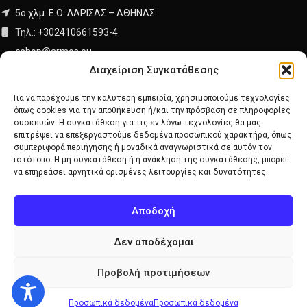
5ο χλμ. Ε.Ο. ΛΑΡΙΣΑΣ – ΑΘΗΝΑΣ
Τηλ.:
+302410661593
-
4
eshop@armos.eu
Διαχείριση Συγκατάθεσης
Για να παρέχουμε την καλύτερη εμπειρία, χρησιμοποιούμε τεχνολογίες
Αριθμός Γ.Ε.ΜΗ: 26550940000
όπως cookies για την αποθήκευση ή/και την πρόσβαση σε πληροφορίες
συσκευών. Η συγκατάθεση για τις εν λόγω τεχνολογίες θα μας
επιτρέψει να επεξεργαστούμε δεδομένα προσωπικού χαρακτήρα, όπως
ΕΞΥΠΗΡΕΤΗΣΗ ΠΕΛΑΤΩΝ
συμπεριφορά περιήγησης ή μοναδικά αναγνωριστικά σε αυτόν τον
ιστότοπο. Η μη συγκατάθεση ή η ανάκληση της συγκατάθεσης, μπορεί
Γρήγορη Παραγγελία
να επηρεάσει αρνητικά ορισμένες λειτουργίες και δυνατότητες.
Υπαναχώρηση & Επιστροφές
Τρόποι Πληρωμής
Αποδοχή
Τρόποι Αποστολής
Αλλαγές & Επιστροφές
Δεν αποδέχομαι
Προσωπικά δεδομένα
SOCIAL MEDIA
Προβολή προτιμήσεων
Ακολουθείστε μας
Προσωπικά δεδομένα
Προσωπικά δεδομένα