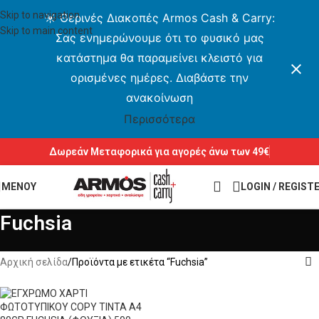
Skip to navigation
☀️ Θερινές Διακοπές Armos Cash & Carry:
Skip to main content
Σας ενημερώνουμε ότι το φυσικό μας
κατάστημα θα παραμείνει κλειστό για
ορισμένες ημέρες. Διαβάστε την
ανακοίνωση
Περισσότερα
Δωρεάν Μεταφορικά για αγορές άνω των 49€
ΜΕΝΟΥ
LOGIN / REGIST
Fuchsia
Αρχική σελίδα
Προϊόντα με ετικέτα “Fuchsia”