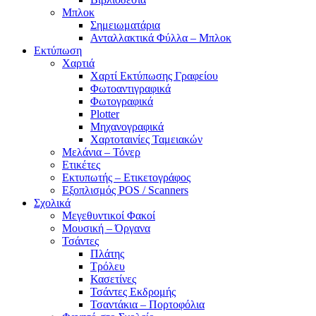
Μπλοκ
Σημειωματάρια
Ανταλλακτικά Φύλλα – Μπλοκ
Εκτύπωση
Χαρτιά
Χαρτί Εκτύπωσης Γραφείου
Φωτοαντιγραφικά
Φωτογραφικά
Plotter
Μηχανογραφικά
Χαρτοταινίες Ταμειακών
Μελάνια – Τόνερ
Ετικέτες
Εκτυπωτής – Ετικετογράφος
Εξοπλισμός POS / Scanners
Σχολικά
Μεγεθυντικοί Φακοί
Μουσική – Όργανα
Τσάντες
Πλάτης
Τρόλευ
Κασετίνες
Τσάντες Εκδρομής
Τσαντάκια – Πορτοφόλια