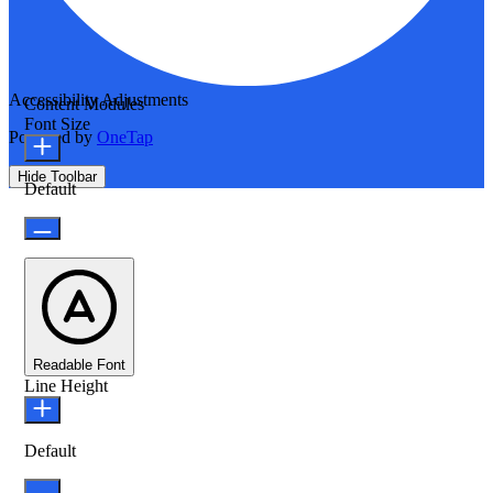
Accessibility Adjustments
Content Modules
Font Size
Powered by
OneTap
Hide Toolbar
Default
Readable Font
Line Height
Default