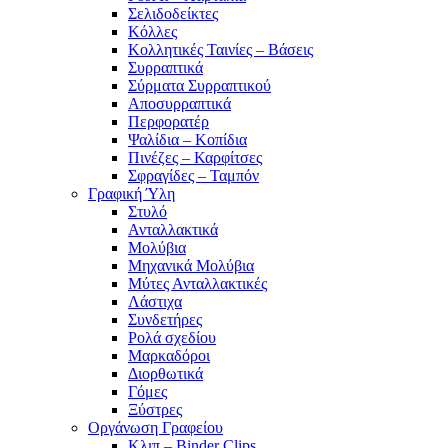
Σελιδοδείκτες
Κόλλες
Κολλητικές Ταινίες – Βάσεις
Συρραπτικά
Σύρματα Συρραπτικού
Αποσυρραπτικά
Περφορατέρ
Ψαλίδια – Κοπίδια
Πινέζες – Καρφίτσες
Σφραγίδες – Ταμπόν
Γραφική Ύλη
Στυλό
Ανταλλακτικά
Μολύβια
Μηχανικά Μολύβια
Μύτες Ανταλλακτικές
Λάστιχα
Συνδετήρες
Ρολά σχεδίου
Μαρκαδόροι
Διορθωτικά
Γόμες
Ξύστρες
Οργάνωση Γραφείου
Κλιπ – Binder Clips