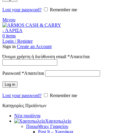
Lost your password?
Remember me
Μενου
0
items
Login / Register
Sign in
Create an Account
Όνομα χρήστη ή διεύθυνση email
*
Απαιτείται
Password
*
Απαιτείται
Log in
Lost your password?
Remember me
Κατηγορίες Προϊόντων
Νέα προϊόντα
Χαρτοπωλείο
Προμήθειες Γραφείου
Post It – Χαρτάκια