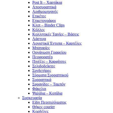
Post It – Χαρτάκια
Αποσυραπτικά
Αριθμομηχανές
Ετικέτες
Ετικετογράφοι
Κλιπ – Binder Clips
Κόλλες
Κολλητικές Ταινίες – Βάσεις
Λάστιχα
Λογιστικά Έντυπα – Καρτέλες
Μπαταρίες
Οργάνωση Γραφείου
Περφορατέρ
Πινέζες – Καρφίτσες
Σελιδοδείκτες
Συνδετήρες
Σύρματα Συρραπτικού
Συρραπτικά
Σφραγίδες – Ταμπόν
Φάκελοι
Ψαλίδια – Κοπίδια
Συσκευασία
Είδη Περιτυλίγματος
Θήκες courier
Κορδέλες