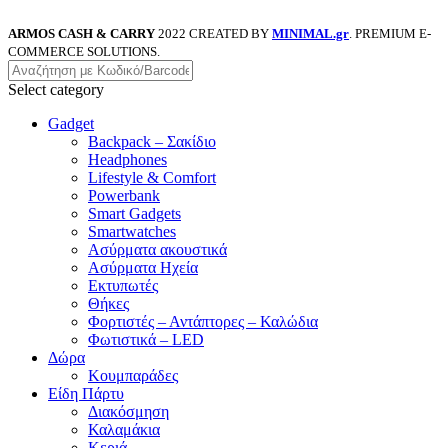
ARMOS CASH & CARRY
2022 CREATED BY
MINIMAL.gr
. PREMIUM E-
COMMERCE SOLUTIONS.
Select category
Gadget
Backpack – Σακίδιο
Headphones
Lifestyle & Comfort
Powerbank
Smart Gadgets
Smartwatches
Ασύρματα ακουστικά
Ασύρματα Ηχεία
Εκτυπωτές
Θήκες
Φορτιστές – Αντάπτορες – Καλώδια
Φωτιστικά – LED
Δώρα
Κουμπαράδες
Είδη Πάρτυ
Διακόσμηση
Καλαμάκια
Κεριά