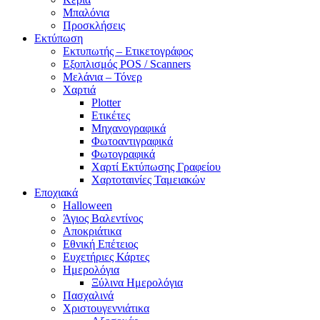
Μπαλόνια
Προσκλήσεις
Εκτύπωση
Εκτυπωτής – Ετικετογράφος
Εξοπλισμός POS / Scanners
Μελάνια – Τόνερ
Χαρτιά
Plotter
Ετικέτες
Μηχανογραφικά
Φωτοαντιγραφικά
Φωτογραφικά
Χαρτί Εκτύπωσης Γραφείου
Χαρτοταινίες Ταμειακών
Εποχιακά
Halloween
Άγιος Βαλεντίνος
Αποκριάτικα
Εθνική Επέτειος
Ευχετήριες Κάρτες
Ημερολόγια
Ξύλινα Ημερολόγια
Πασχαλινά
Χριστουγεννιάτικα