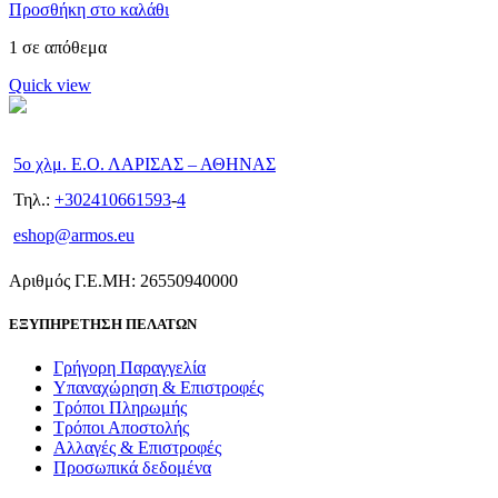
Προσθήκη στο καλάθι
1 σε απόθεμα
Quick view
5ο χλμ. Ε.Ο. ΛΑΡΙΣΑΣ – ΑΘΗΝΑΣ
Τηλ.:
+302410661593
-
4
eshop@armos.eu
Αριθμός Γ.Ε.ΜΗ: 26550940000
ΕΞΥΠΗΡΕΤΗΣΗ ΠΕΛΑΤΩΝ
Γρήγορη Παραγγελία
Υπαναχώρηση & Επιστροφές
Τρόποι Πληρωμής
Τρόποι Αποστολής
Αλλαγές & Επιστροφές
Προσωπικά δεδομένα