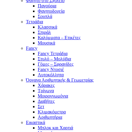
Φαγητό στο Σχολείο
Παγούρια
Φαγητοδοχεία
Σουπλά
Τετράδια
Κλασσικά
Σπιράλ
Καλύμματα – Ετικέτες
Μουσικά
Fancy
Fancy Τετράδια
Στυλό – Μολύβια
Γόμες – Σφραγίδες
Fancy Ντοσιέ
Αυτοκόλλητα
Όργανα Αριθμητικής & Γεωμετρίας
Χάρακες
Τρίγωνα
Mοιρογνωμόνια
Διαβήτες
Σετ
Κλιμακόμετρα
Αριθμητήρια
Εικαστικά
Μπλοκ και Χαρτιά