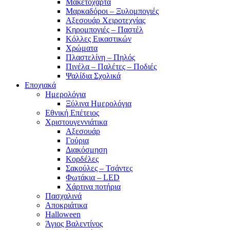
Μακετόχαρτα
Μαρκαδόροι – Ξυλομπογιές
Αξεσουάρ Χειροτεχνίας
Κηρομπογιές – Παστέλ
Κόλλες Εικαστικών
Χρώματα
Πλαστελίνη – Πηλός
Πινέλα – Παλέτες – Ποδιές
Ψαλίδια Σχολικά
Εποχιακά
Ημερολόγια
Ξύλινα Ημερολόγια
Εθνική Επέτειος
Χριστουγεννιάτικα
Αξεσουάρ
Γούρια
Διακόσμηση
Κορδέλες
Σακούλες – Τσάντες
Φωτάκια – LED
Χάρτινα ποτήρια
Πασχαλινά
Αποκριάτικα
Halloween
Άγιος Βαλεντίνος