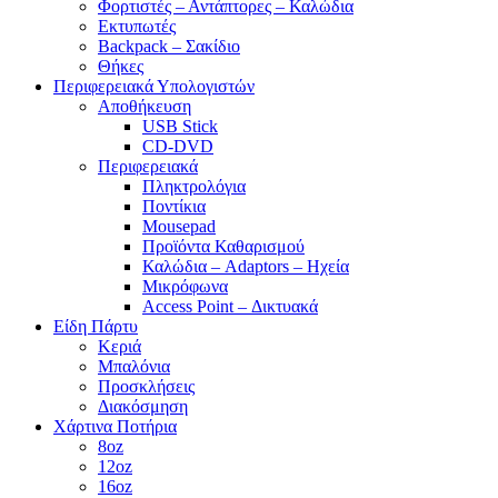
Φορτιστές – Αντάπτορες – Καλώδια
Εκτυπωτές
Backpack – Σακίδιο
Θήκες
Περιφερειακά Υπολογιστών
Αποθήκευση
USB Stick
CD-DVD
Περιφερειακά
Πληκτρολόγια
Ποντίκια
Mousepad
Προϊόντα Καθαρισμού
Καλώδια – Adaptors – Ηχεία
Μικρόφωνα
Access Point – Δικτυακά
Είδη Πάρτυ
Κεριά
Μπαλόνια
Προσκλήσεις
Διακόσμηση
Χάρτινα Ποτήρια
8oz
12oz
16oz