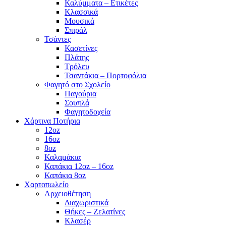
Καλύμματα – Ετικέτες
Κλασσικά
Μουσικά
Σπιράλ
Τσάντες
Κασετίνες
Πλάτης
Τρόλευ
Τσαντάκια – Πορτοφόλια
Φαγητό στο Σχολείο
Παγούρια
Σουπλά
Φαγητοδοχεία
Χάρτινα Ποτήρια
12oz
16oz
8oz
Καλαμάκια
Καπάκια 12oz – 16oz
Καπάκια 8oz
Χαρτοπωλείο
Αρχειοθέτηση
Διαχωριστικά
Θήκες – Ζελατίνες
Κλασέρ