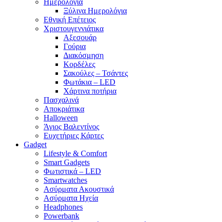
Ημερολόγια
Ξύλινα Ημερολόγια
Εθνική Επέτειος
Χριστουγεννιάτικα
Αξεσουάρ
Γούρια
Διακόσμηση
Κορδέλες
Σακούλες – Τσάντες
Φωτάκια – LED
Χάρτινα ποτήρια
Πασχαλινά
Αποκριάτικα
Halloween
Άγιος Βαλεντίνος
Ευχετήριες Κάρτες
Gadget
Lifestyle & Comfort
Smart Gadgets
Φωτιστικά – LED
Smartwatches
Ασύρματα Ακουστικά
Ασύρματα Ηχεία
Headphones
Powerbank