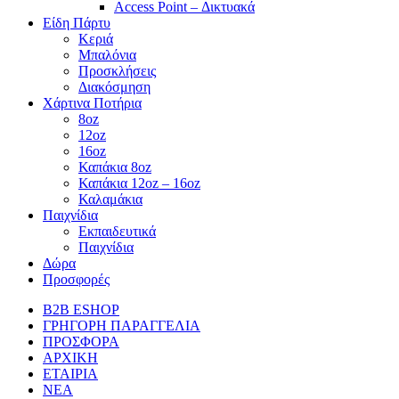
Access Point – Δικτυακά
Είδη Πάρτυ
Κεριά
Μπαλόνια
Προσκλήσεις
Διακόσμηση
Χάρτινα Ποτήρια
8oz
12oz
16oz
Καπάκια 8oz
Καπάκια 12oz – 16oz
Καλαμάκια
Παιχνίδια
Εκπαιδευτικά
Παιχνίδια
Δώρα
Προσφορές
B2B ESHOP
ΓΡΗΓΟΡΗ ΠΑΡΑΓΓΕΛΙΑ
ΠΡΟΣΦΟΡΑ
ΑΡΧΙΚΗ
ΕΤΑΙΡΙΑ
ΝΕΑ