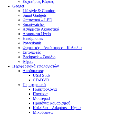
Ευχετήριες Κάρτες
Gadget
Lifestyle & Comfort
Smart Gadgets
Φωτιστικά – LED
Smartwatches
Ασύρματα Ακουστικά
Ασύρματα Ηχεία
Headphones
Powerbank
Φορτιστές – Αντάπτορες – Καλώδια
Εκτυπωτές
Backpack – Σακίδιο
Θήκες
Περιφερειακά Υπολογιστών
Αποθήκευση
USB Stick
CD-DVD
Περιφερειακά
Πληκτρολόγια
Ποντίκια
Mousepad
Προϊόντα Καθαρισμού
Καλώδια – Adaptors – Ηχεία
Μικρόφωνα