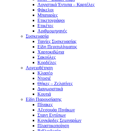
Λογιστικά Έντυπα – Καρτέλες
Φάκελοι
Μπαταρίες
Ετικετογράφοι
Ετικέτες
Αριθμομηχανές
Συσκευασία
Ταινίες Συσκευασίας
Είδη Περιτυλίγματος
Χαρτοκιβώτια
Σακούλες
Κορδέλες
Αρχειοθέτηση
Κλασέρ
Ντοσιέ
Θήκες – Ζελατίνες
Διαχωριστικά
Κουτιά
Είδη Παρουσίασης
Πίνακες
Αξεσουάρ Πινάκων
Σταντ Εντύπων
Κονκάρδες Σεμιναρίων
Πλαστικοποίηση
Βιβλιοδεσία