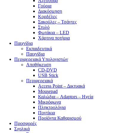
Αξεσουάρ
Γούρια
Διακόσμηση
Κορδέλες
Σακούλες – Τσάντες
Στυλό
Φωτάκια – LED
Χάρτινα ποτήρια
Παιχνίδια
Εκπαιδευτικά
Παιχνίδια
Περιφερειακά Υπολογιστών
Αποθήκευση
CD-DVD
USB Stick
Περιφερειακά
Access Point – Δικτυακά
Mousepad
Καλώδια – Adaptors – Ηχεία
Μικρόφωνα
Πληκτρολόγια
Ποντίκια
Προϊόντα Καθαρισμού
Προσφορές
Σχολικά