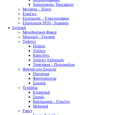
Χαρτοταινίες Ταμειακών
Μελάνια – Τόνερ
Ετικέτες
Εκτυπωτής – Ετικετογράφος
Εξοπλισμός POS / Scanners
Σχολικά
Μεγεθυντικοί Φακοί
Μουσική – Όργανα
Τσάντες
Πλάτης
Τρόλευ
Κασετίνες
Τσάντες Εκδρομής
Τσαντάκια – Πορτοφόλια
Φαγητό στο Σχολείο
Παγούρια
Φαγητοδοχεία
Σουπλά
Τετράδια
Κλασσικά
Σπιράλ
Καλύμματα – Ετικέτες
Μουσικά
Fancy