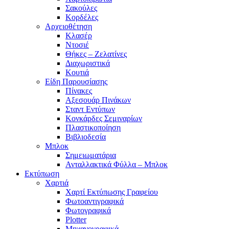
Σακούλες
Κορδέλες
Αρχειοθέτηση
Κλασέρ
Ντοσιέ
Θήκες – Ζελατίνες
Διαχωριστικά
Κουτιά
Είδη Παρουσίασης
Πίνακες
Αξεσουάρ Πινάκων
Σταντ Εντύπων
Κονκάρδες Σεμιναρίων
Πλαστικοποίηση
Βιβλιοδεσία
Μπλοκ
Σημειωματάρια
Ανταλλακτικά Φύλλα – Μπλοκ
Εκτύπωση
Χαρτιά
Χαρτί Εκτύπωσης Γραφείου
Φωτοαντιγραφικά
Φωτογραφικά
Plotter
Μηχανογραφικά