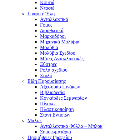
Κουτιά
Ντοσιέ
Γραφική Ύλη
Ανταλλακτικά
Γόμες
Διορθωτικά
Μαρκαδόροι
Μηχανικά Μολύβια
Μολύβια
Μολύβια Σχεδίου
Μύτες Ανταλλακτικές
Ξύστρες
Ρολά σχεδίου
Στυλό
Είδη Παρουσίασης
Αξεσουάρ Πινάκων
Βιβλιοδεσία
Κονκάρδες Σεμιναρίων
Πίνακες
Πλαστικοποίηση
Σταντ Εντύπων
Μπλοκ
Ανταλλακτικά Φύλλα – Μπλοκ
Σημειωματάρια
Προμήθειες Γραφείου