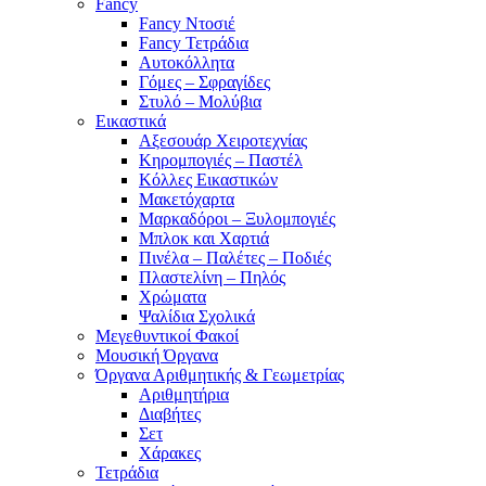
Fancy
Fancy Ντοσιέ
Fancy Τετράδια
Αυτοκόλλητα
Γόμες – Σφραγίδες
Στυλό – Μολύβια
Εικαστικά
Αξεσουάρ Χειροτεχνίας
Κηρομπογιές – Παστέλ
Κόλλες Εικαστικών
Μακετόχαρτα
Μαρκαδόροι – Ξυλομπογιές
Μπλοκ και Χαρτιά
Πινέλα – Παλέτες – Ποδιές
Πλαστελίνη – Πηλός
Χρώματα
Ψαλίδια Σχολικά
Μεγεθυντικοί Φακοί
Μουσική Όργανα
Όργανα Αριθμητικής & Γεωμετρίας
Αριθμητήρια
Διαβήτες
Σετ
Χάρακες
Τετράδια