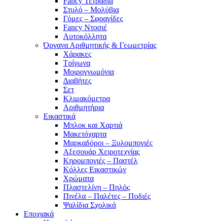
Fancy Τετράδια
Στυλό – Μολύβια
Γόμες – Σφραγίδες
Fancy Ντοσιέ
Αυτοκόλλητα
Όργανα Αριθμητικής & Γεωμετρίας
Χάρακες
Τρίγωνα
Mοιρογνωμόνια
Διαβήτες
Σετ
Κλιμακόμετρα
Αριθμητήρια
Εικαστικά
Μπλοκ και Χαρτιά
Μακετόχαρτα
Μαρκαδόροι – Ξυλομπογιές
Αξεσουάρ Χειροτεχνίας
Κηρομπογιές – Παστέλ
Κόλλες Εικαστικών
Χρώματα
Πλαστελίνη – Πηλός
Πινέλα – Παλέτες – Ποδιές
Ψαλίδια Σχολικά
Εποχιακά