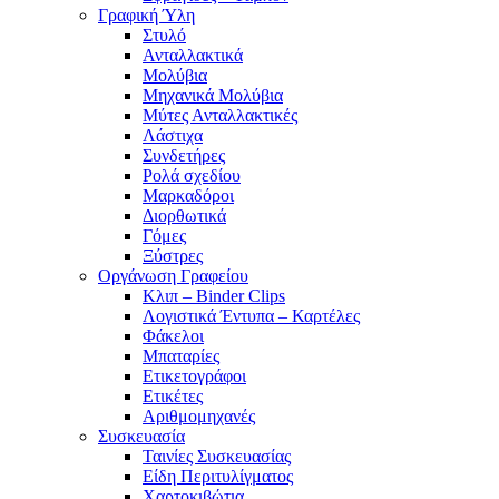
Γραφική Ύλη
Στυλό
Ανταλλακτικά
Μολύβια
Μηχανικά Μολύβια
Μύτες Ανταλλακτικές
Λάστιχα
Συνδετήρες
Ρολά σχεδίου
Μαρκαδόροι
Διορθωτικά
Γόμες
Ξύστρες
Οργάνωση Γραφείου
Κλιπ – Binder Clips
Λογιστικά Έντυπα – Καρτέλες
Φάκελοι
Μπαταρίες
Ετικετογράφοι
Ετικέτες
Αριθμομηχανές
Συσκευασία
Ταινίες Συσκευασίας
Είδη Περιτυλίγματος
Χαρτοκιβώτια