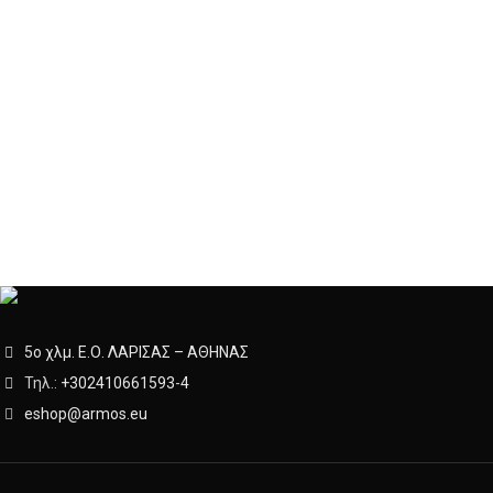
5ο χλμ. Ε.Ο. ΛΑΡΙΣΑΣ – ΑΘΗΝΑΣ
Τηλ.:
+302410661593
-
4
eshop@armos.eu