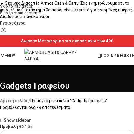
☀️ Θερινές Διακοπές Armos Cash & Carry: Σας ενημερώνουμε ότι το
Skip to navigation
φυσικό μας κατάστημα θα παραμείνει κλειστό για ορισμένες ημέρες.
Skip to main content
Διαβάστε την ανακοίνωση
Περισσότερα
Δωρεάν Μεταφορικά για αγορές άνω των 49€
ΜΕΝΟΥ
LOGIN / REGIST
Gadgets Γραφείου
Αρχική σελίδα
Προϊόντα με ετικέτα “Gadgets Γραφείου”
Προβάλλονται όλα - 9 αποτελέσματα
Show sidebar
Προβολή
9
24
36