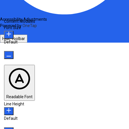
Accessibility Adjustments
Content Modules
Powered by
OneTap
Font Size
Hide Toolbar
Default
Readable Font
Line Height
Default