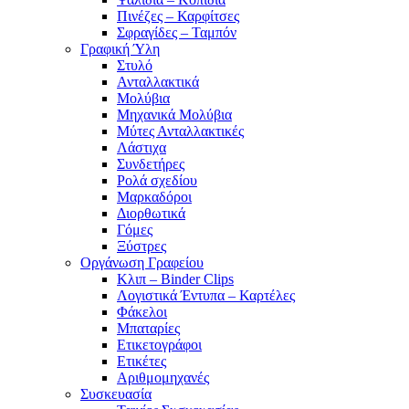
Πινέζες – Καρφίτσες
Σφραγίδες – Ταμπόν
Γραφική Ύλη
Στυλό
Ανταλλακτικά
Μολύβια
Μηχανικά Μολύβια
Μύτες Ανταλλακτικές
Λάστιχα
Συνδετήρες
Ρολά σχεδίου
Μαρκαδόροι
Διορθωτικά
Γόμες
Ξύστρες
Οργάνωση Γραφείου
Κλιπ – Binder Clips
Λογιστικά Έντυπα – Καρτέλες
Φάκελοι
Μπαταρίες
Ετικετογράφοι
Ετικέτες
Αριθμομηχανές
Συσκευασία