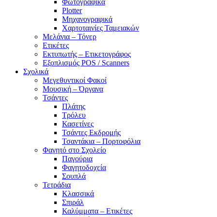
Φωτογραφικά
Plotter
Μηχανογραφικά
Χαρτοταινίες Ταμειακών
Μελάνια – Τόνερ
Ετικέτες
Εκτυπωτής – Ετικετογράφος
Εξοπλισμός POS / Scanners
Σχολικά
Μεγεθυντικοί Φακοί
Μουσική – Όργανα
Τσάντες
Πλάτης
Τρόλευ
Κασετίνες
Τσάντες Εκδρομής
Τσαντάκια – Πορτοφόλια
Φαγητό στο Σχολείο
Παγούρια
Φαγητοδοχεία
Σουπλά
Τετράδια
Κλασσικά
Σπιράλ
Καλύμματα – Ετικέτες