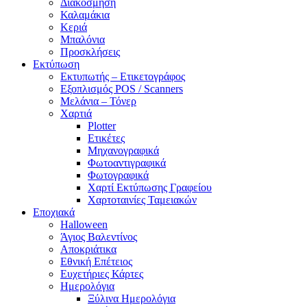
Διακόσμηση
Καλαμάκια
Κεριά
Μπαλόνια
Προσκλήσεις
Εκτύπωση
Εκτυπωτής – Ετικετογράφος
Εξοπλισμός POS / Scanners
Μελάνια – Τόνερ
Χαρτιά
Plotter
Ετικέτες
Μηχανογραφικά
Φωτοαντιγραφικά
Φωτογραφικά
Χαρτί Εκτύπωσης Γραφείου
Χαρτοταινίες Ταμειακών
Εποχιακά
Halloween
Άγιος Βαλεντίνος
Αποκριάτικα
Εθνική Επέτειος
Ευχετήριες Κάρτες
Ημερολόγια
Ξύλινα Ημερολόγια