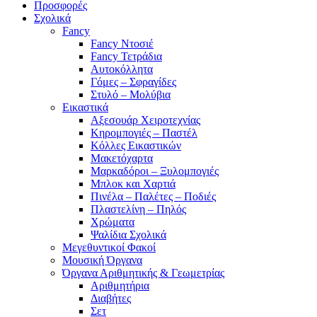
Προσφορές
Σχολικά
Fancy
Fancy Ντοσιέ
Fancy Τετράδια
Αυτοκόλλητα
Γόμες – Σφραγίδες
Στυλό – Μολύβια
Εικαστικά
Αξεσουάρ Χειροτεχνίας
Κηρομπογιές – Παστέλ
Κόλλες Εικαστικών
Μακετόχαρτα
Μαρκαδόροι – Ξυλομπογιές
Μπλοκ και Χαρτιά
Πινέλα – Παλέτες – Ποδιές
Πλαστελίνη – Πηλός
Χρώματα
Ψαλίδια Σχολικά
Μεγεθυντικοί Φακοί
Μουσική Όργανα
Όργανα Αριθμητικής & Γεωμετρίας
Αριθμητήρια
Διαβήτες
Σετ