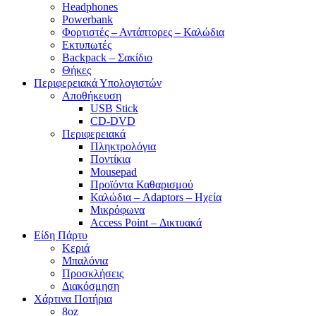
Headphones
Powerbank
Φορτιστές – Αντάπτορες – Καλώδια
Εκτυπωτές
Backpack – Σακίδιο
Θήκες
Περιφερειακά Υπολογιστών
Αποθήκευση
USB Stick
CD-DVD
Περιφερειακά
Πληκτρολόγια
Ποντίκια
Mousepad
Προϊόντα Καθαρισμού
Καλώδια – Adaptors – Ηχεία
Μικρόφωνα
Access Point – Δικτυακά
Είδη Πάρτυ
Κεριά
Μπαλόνια
Προσκλήσεις
Διακόσμηση
Χάρτινα Ποτήρια
8oz