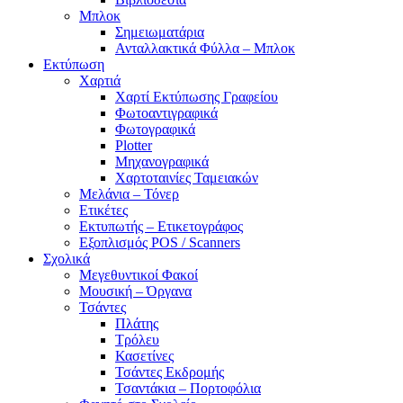
Μπλοκ
Σημειωματάρια
Ανταλλακτικά Φύλλα – Μπλοκ
Εκτύπωση
Χαρτιά
Χαρτί Εκτύπωσης Γραφείου
Φωτοαντιγραφικά
Φωτογραφικά
Plotter
Μηχανογραφικά
Χαρτοταινίες Ταμειακών
Μελάνια – Τόνερ
Ετικέτες
Εκτυπωτής – Ετικετογράφος
Εξοπλισμός POS / Scanners
Σχολικά
Μεγεθυντικοί Φακοί
Μουσική – Όργανα
Τσάντες
Πλάτης
Τρόλευ
Κασετίνες
Τσάντες Εκδρομής
Τσαντάκια – Πορτοφόλια