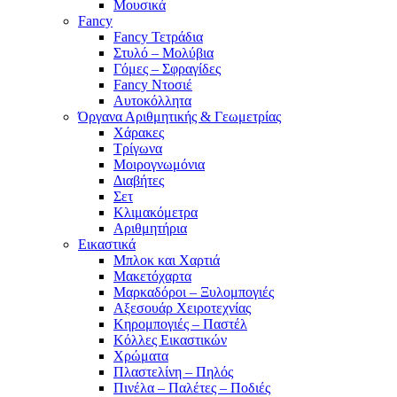
Μουσικά
Fancy
Fancy Τετράδια
Στυλό – Μολύβια
Γόμες – Σφραγίδες
Fancy Ντοσιέ
Αυτοκόλλητα
Όργανα Αριθμητικής & Γεωμετρίας
Χάρακες
Τρίγωνα
Mοιρογνωμόνια
Διαβήτες
Σετ
Κλιμακόμετρα
Αριθμητήρια
Εικαστικά
Μπλοκ και Χαρτιά
Μακετόχαρτα
Μαρκαδόροι – Ξυλομπογιές
Αξεσουάρ Χειροτεχνίας
Κηρομπογιές – Παστέλ
Κόλλες Εικαστικών
Χρώματα
Πλαστελίνη – Πηλός
Πινέλα – Παλέτες – Ποδιές