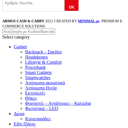
OK
ARMOS CASH & CARRY
2022 CREATED BY
MINIMAL.gr
. PREMIUM E-
COMMERCE SOLUTIONS.
Select category
Gadget
Backpack – Σακίδιο
Headphones
Lifestyle & Comfort
Powerbank
Smart Gadgets
Smartwatches
Ασύρματα ακουστικά
Ασύρματα Ηχεία
Εκτυπωτές
Θήκες
Φορτιστές – Αντάπτορες – Καλώδια
Φωτιστικά – LED
Δώρα
Κουμπαράδες
Είδη Πάρτυ