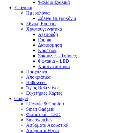
Ψαλίδια Σχολικά
Εποχιακά
Ημερολόγια
Ξύλινα Ημερολόγια
Εθνική Επέτειος
Χριστουγεννιάτικα
Αξεσουάρ
Γούρια
Διακόσμηση
Κορδέλες
Σακούλες – Τσάντες
Φωτάκια – LED
Χάρτινα ποτήρια
Πασχαλινά
Αποκριάτικα
Halloween
Άγιος Βαλεντίνος
Ευχετήριες Κάρτες
Gadget
Lifestyle & Comfort
Smart Gadgets
Φωτιστικά – LED
Smartwatches
Ασύρματα Ακουστικά
Ασύρματα Ηχεία