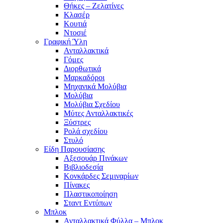
Θήκες – Ζελατίνες
Κλασέρ
Κουτιά
Ντοσιέ
Γραφική Ύλη
Ανταλλακτικά
Γόμες
Διορθωτικά
Μαρκαδόροι
Μηχανικά Μολύβια
Μολύβια
Μολύβια Σχεδίου
Μύτες Ανταλλακτικές
Ξύστρες
Ρολά σχεδίου
Στυλό
Είδη Παρουσίασης
Αξεσουάρ Πινάκων
Βιβλιοδεσία
Κονκάρδες Σεμιναρίων
Πίνακες
Πλαστικοποίηση
Σταντ Εντύπων
Μπλοκ
Ανταλλακτικά Φύλλα – Μπλοκ