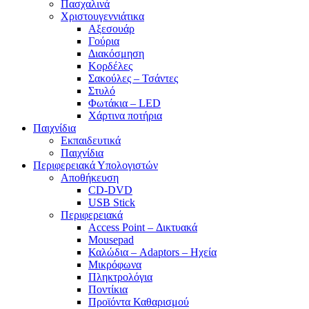
Πασχαλινά
Χριστουγεννιάτικα
Αξεσουάρ
Γούρια
Διακόσμηση
Κορδέλες
Σακούλες – Τσάντες
Στυλό
Φωτάκια – LED
Χάρτινα ποτήρια
Παιχνίδια
Εκπαιδευτικά
Παιχνίδια
Περιφερειακά Υπολογιστών
Αποθήκευση
CD-DVD
USB Stick
Περιφερειακά
Access Point – Δικτυακά
Mousepad
Καλώδια – Adaptors – Ηχεία
Μικρόφωνα
Πληκτρολόγια
Ποντίκια
Προϊόντα Καθαρισμού