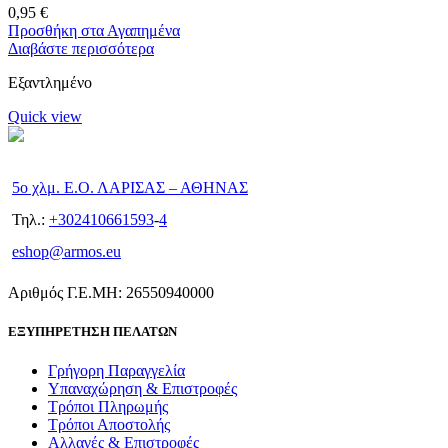
0,95
€
Προσθήκη στα Αγαπημένα
Διαβάστε περισσότερα
Εξαντλημένο
Quick view
5ο χλμ. Ε.Ο. ΛΑΡΙΣΑΣ – ΑΘΗΝΑΣ
Τηλ.:
+302410661593
-
4
eshop@armos.eu
Αριθμός Γ.Ε.ΜΗ: 26550940000
ΕΞΥΠΗΡΕΤΗΣΗ ΠΕΛΑΤΩΝ
Γρήγορη Παραγγελία
Υπαναχώρηση & Επιστροφές
Τρόποι Πληρωμής
Τρόποι Αποστολής
Αλλαγές & Επιστροφές