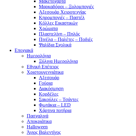
Μακετόχαρτα
Μαρκαδόροι – Ξυλομπογιές
Αξεσουάρ Χειροτεχνίας
Κηρομπογιές – Παστέλ
Κόλλες Εικαστικών
Χρώματα
Πλαστελίνη – Πηλός
Πινέλα – Παλέτες – Ποδιές
Ψαλίδια Σχολικά
Εποχιακά
Ημερολόγια
Ξύλινα Ημερολόγια
Εθνική Επέτειος
Χριστουγεννιάτικα
Αξεσουάρ
Γούρια
Διακόσμηση
Κορδέλες
Σακούλες – Τσάντες
Φωτάκια – LED
Χάρτινα ποτήρια
Πασχαλινά
Αποκριάτικα
Halloween
Άγιος Βαλεντίνος