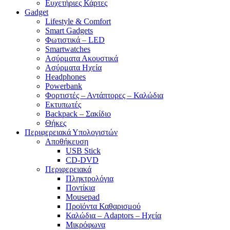
Ευχετήριες Κάρτες
Gadget
Lifestyle & Comfort
Smart Gadgets
Φωτιστικά – LED
Smartwatches
Ασύρματα Ακουστικά
Ασύρματα Ηχεία
Headphones
Powerbank
Φορτιστές – Αντάπτορες – Καλώδια
Εκτυπωτές
Backpack – Σακίδιο
Θήκες
Περιφερειακά Υπολογιστών
Αποθήκευση
USB Stick
CD-DVD
Περιφερειακά
Πληκτρολόγια
Ποντίκια
Mousepad
Προϊόντα Καθαρισμού
Καλώδια – Adaptors – Ηχεία
Μικρόφωνα