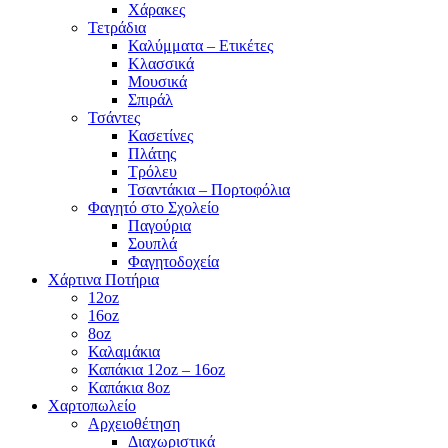
Χάρακες
Τετράδια
Καλύμματα – Ετικέτες
Κλασσικά
Μουσικά
Σπιράλ
Τσάντες
Κασετίνες
Πλάτης
Τρόλευ
Τσαντάκια – Πορτοφόλια
Φαγητό στο Σχολείο
Παγούρια
Σουπλά
Φαγητοδοχεία
Χάρτινα Ποτήρια
12oz
16oz
8oz
Καλαμάκια
Καπάκια 12oz – 16oz
Καπάκια 8oz
Χαρτοπωλείο
Αρχειοθέτηση
Διαχωριστικά