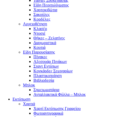
Ταινίες Συσκευασίας
Είδη Περιτυλίγματος
Χαρτοκιβώτια
Σακούλες
Κορδέλες
Αρχειοθέτηση
Κλασέρ
Ντοσιέ
Θήκες – Ζελατίνες
Διαχωριστικά
Κουτιά
Είδη Παρουσίασης
Πίνακες
Αξεσουάρ Πινάκων
Σταντ Εντύπων
Κονκάρδες Σεμιναρίων
Πλαστικοποίηση
Βιβλιοδεσία
Μπλοκ
Σημειωματάρια
Ανταλλακτικά Φύλλα – Μπλοκ
Εκτύπωση
Χαρτιά
Χαρτί Εκτύπωσης Γραφείου
Φωτοαντιγραφικά