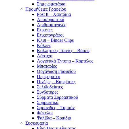
Σημειωματάρια
Προμήθειες Γραφείου
Post It – Χαρτάκια
Αποσυραπτικά
Αριθμομηχανές
Ετικέτες
Ετικετογράφοι
Κλιπ – Binder Clips
Κόλλες
Κολλητικές Ταινίες – Βάσεις
Λάστιχα
Λογιστικά Έντυπα – Καρτέλες
Μπαταρίες
Οργάνωση Γραφείου
Περφορατέρ
Πινέζες – Καρφίτσες
Σελιδοδείκτες
Συνδετήρες
Σύρματα Συρραπτικού
Συρραπτικά
Σφραγίδες – Ταμπόν
Φάκελοι
Ψαλίδια – Κοπίδια
Συσκευασία
Είδη Περιτυλίγματος