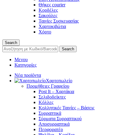
Θήκες courier
Κορδέλες
Σακούλες
Ταινίες Συσκευασίας
Χαρτοκιβώτια
Χόρτο
Search
Search
Μενου
Κατηγορίες
Νέα προϊόντα
Χαρτοπωλείο
Προμήθειες Γραφείου
Post It – Χαρτάκια
Σελιδοδείκτες
Κόλλες
Κολλητικές Ταινίες – Βάσεις
Συρραπτικά
Σύρματα Συρραπτικού
Αποσυρραπτικά
Περφορατέρ
Ψαλίδια – Κοπίδια