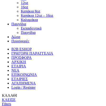
12oz
16oz
Καπάκια 8oz
Καπάκια 12oz – 16oz
Καλαμάκια
Παιχνίδια
Εκπαιδευτικά
Παιχνίδια
Δώρα
Προσφορές
B2B ESHOP
ΓΡΗΓΟΡΗ ΠΑΡΑΓΓΕΛΙΑ
ΠΡΟΣΦΟΡΑ
ΑΡΧΙΚΗ
ΕΤΑΙΡΙΑ
ΝΕΑ
ΕΠΙΚΟΙΝΩΝΙΑ
ΕΤΑΙΡΙΕΣ
ΑΓΑΠΗΜΕΝΑ
Login / Register
ΚΑΛΑΘΙ
ΚΛΕΙΣΕ
Filters