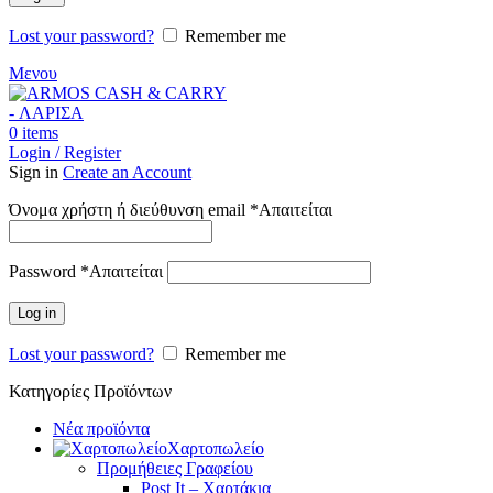
Lost your password?
Remember me
Μενου
0
items
Login / Register
Sign in
Create an Account
Όνομα χρήστη ή διεύθυνση email
*
Απαιτείται
Password
*
Απαιτείται
Log in
Lost your password?
Remember me
Κατηγορίες Προϊόντων
Νέα προϊόντα
Χαρτοπωλείο
Προμήθειες Γραφείου
Post It – Χαρτάκια