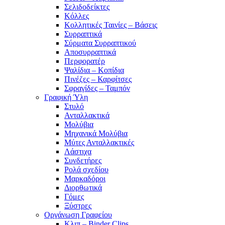
Σελιδοδείκτες
Κόλλες
Κολλητικές Ταινίες – Βάσεις
Συρραπτικά
Σύρματα Συρραπτικού
Αποσυρραπτικά
Περφορατέρ
Ψαλίδια – Κοπίδια
Πινέζες – Καρφίτσες
Σφραγίδες – Ταμπόν
Γραφική Ύλη
Στυλό
Ανταλλακτικά
Μολύβια
Μηχανικά Μολύβια
Μύτες Ανταλλακτικές
Λάστιχα
Συνδετήρες
Ρολά σχεδίου
Μαρκαδόροι
Διορθωτικά
Γόμες
Ξύστρες
Οργάνωση Γραφείου
Κλιπ – Binder Clips