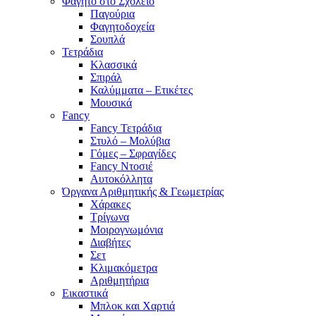
Φαγητό στο Σχολείο
Παγούρια
Φαγητοδοχεία
Σουπλά
Τετράδια
Κλασσικά
Σπιράλ
Καλύμματα – Ετικέτες
Μουσικά
Fancy
Fancy Τετράδια
Στυλό – Μολύβια
Γόμες – Σφραγίδες
Fancy Ντοσιέ
Αυτοκόλλητα
Όργανα Αριθμητικής & Γεωμετρίας
Χάρακες
Τρίγωνα
Mοιρογνωμόνια
Διαβήτες
Σετ
Κλιμακόμετρα
Αριθμητήρια
Εικαστικά
Μπλοκ και Χαρτιά