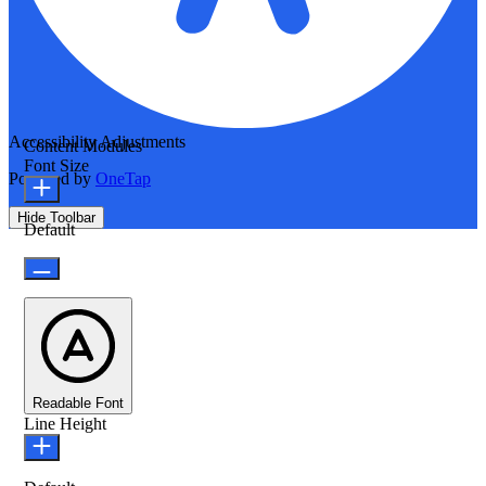
Accessibility Adjustments
Content Modules
Font Size
Powered by
OneTap
Hide Toolbar
Default
Readable Font
Line Height