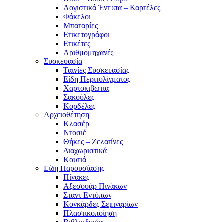
Λογιστικά Έντυπα – Καρτέλες
Φάκελοι
Μπαταρίες
Ετικετογράφοι
Ετικέτες
Αριθμομηχανές
Συσκευασία
Ταινίες Συσκευασίας
Είδη Περιτυλίγματος
Χαρτοκιβώτια
Σακούλες
Κορδέλες
Αρχειοθέτηση
Κλασέρ
Ντοσιέ
Θήκες – Ζελατίνες
Διαχωριστικά
Κουτιά
Είδη Παρουσίασης
Πίνακες
Αξεσουάρ Πινάκων
Σταντ Εντύπων
Κονκάρδες Σεμιναρίων
Πλαστικοποίηση
Βιβλιοδεσία