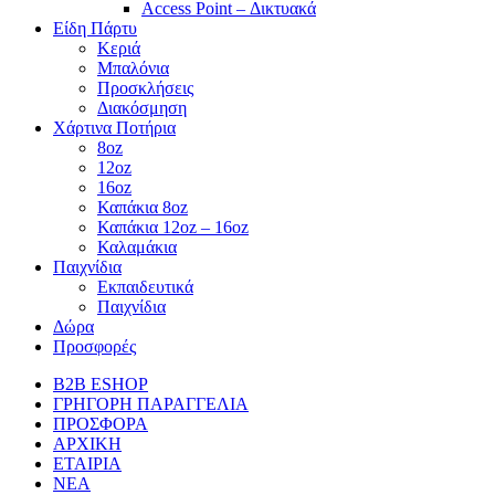
Access Point – Δικτυακά
Είδη Πάρτυ
Κεριά
Μπαλόνια
Προσκλήσεις
Διακόσμηση
Χάρτινα Ποτήρια
8oz
12oz
16oz
Καπάκια 8oz
Καπάκια 12oz – 16oz
Καλαμάκια
Παιχνίδια
Εκπαιδευτικά
Παιχνίδια
Δώρα
Προσφορές
B2B ESHOP
ΓΡΗΓΟΡΗ ΠΑΡΑΓΓΕΛΙΑ
ΠΡΟΣΦΟΡΑ
ΑΡΧΙΚΗ
ΕΤΑΙΡΙΑ
ΝΕΑ