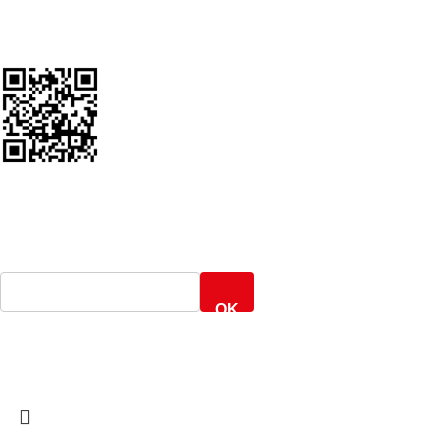
Google Review Us
ΕΝΤΟΠΙΣΜΟΣ ΑΠΟΣΤΟΛΗΣ
Γενική Ταχυδρομική
OK
ARMOS CASH & CARRY
2022 CREATED BY
MINIMAL.gr
. PREMIUM E-
COMMERCE SOLUTIONS.