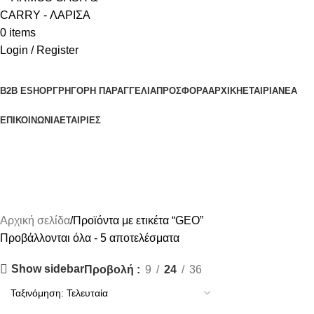
0
items
Login / Register
Κατηγορίες Προϊόντων
B2B ESHOP
ΓΡΗΓΟΡΗ ΠΑΡΑΓΓΕΛΙΑ
ΠΡΟΣΦΟΡΑ
ΑΡΧΙΚΗ
ΕΤΑΙΡΙΑ
ΝΕΑ
ΕΠΙΚΟΙΝΩΝΙΑ
ΕΤΑΙΡΙΕΣ
GEO
Αρχική σελίδα
Προϊόντα με ετικέτα “GEO”
Προβάλλονται όλα - 5 αποτελέσματα
Show sidebar
Προβολή
9
24
36