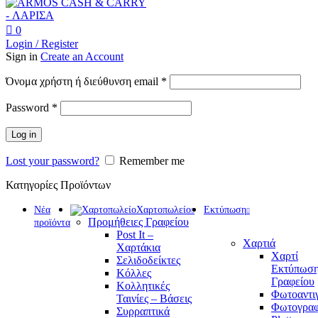
0
Login / Register
Sign in
Create an Account
Απαιτείται
Όνομα χρήστη ή διεύθυνση email
*
Απαιτείται
Password
*
Log in
Lost your password?
Remember me
Κατηγορίες Προϊόντων
Νέα
Χαρτοπωλείο
Εκτύπωση
Προμήθειες Γραφείου
προϊόντα
Post It –
Χαρτιά
Χαρτάκια
Χαρτί
Σελιδοδείκτες
Εκτύπωση
Κόλλες
Γραφείου
Κολλητικές
Φωτοαντι
Ταινίες – Βάσεις
Φωτογραφ
Συρραπτικά