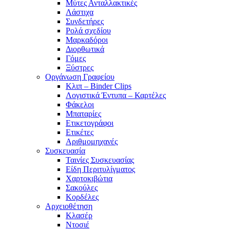
Μύτες Ανταλλακτικές
Λάστιχα
Συνδετήρες
Ρολά σχεδίου
Μαρκαδόροι
Διορθωτικά
Γόμες
Ξύστρες
Οργάνωση Γραφείου
Κλιπ – Binder Clips
Λογιστικά Έντυπα – Καρτέλες
Φάκελοι
Μπαταρίες
Ετικετογράφοι
Ετικέτες
Αριθμομηχανές
Συσκευασία
Ταινίες Συσκευασίας
Είδη Περιτυλίγματος
Χαρτοκιβώτια
Σακούλες
Κορδέλες
Αρχειοθέτηση
Κλασέρ
Ντοσιέ