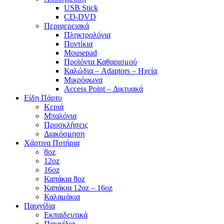
USB Stick
CD-DVD
Περιφερειακά
Πληκτρολόγια
Ποντίκια
Mousepad
Προϊόντα Καθαρισμού
Καλώδια – Adaptors – Ηχεία
Μικρόφωνα
Access Point – Δικτυακά
Είδη Πάρτυ
Κεριά
Μπαλόνια
Προσκλήσεις
Διακόσμηση
Χάρτινα Ποτήρια
8oz
12oz
16oz
Καπάκια 8oz
Καπάκια 12oz – 16oz
Καλαμάκια
Παιχνίδια
Εκπαιδευτικά
Παιχνίδια