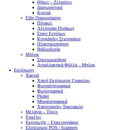
Θήκες – Ζελατίνες
Διαχωριστικά
Κουτιά
Είδη Παρουσίασης
Πίνακες
Αξεσουάρ Πινάκων
Σταντ Εντύπων
Κονκάρδες Σεμιναρίων
Πλαστικοποίηση
Βιβλιοδεσία
Μπλοκ
Σημειωματάρια
Ανταλλακτικά Φύλλα – Μπλοκ
Εκτύπωση
Χαρτιά
Χαρτί Εκτύπωσης Γραφείου
Φωτοαντιγραφικά
Φωτογραφικά
Plotter
Μηχανογραφικά
Χαρτοταινίες Ταμειακών
Μελάνια – Τόνερ
Ετικέτες
Εκτυπωτής – Ετικετογράφος
Εξοπλισμός POS / Scanners