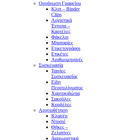
Οργάνωση Γραφείου
Κλιπ – Binder
Clips
Λογιστικά
Έντυπα –
Καρτέλες
Φάκελοι
Μπαταρίες
Ετικετογράφοι
Ετικέτες
Αριθμομηχανές
Συσκευασία
Ταινίες
Συσκευασίας
Είδη
Περιτυλίγματος
Χαρτοκιβώτια
Σακούλες
Κορδέλες
Αρχειοθέτηση
Κλασέρ
Ντοσιέ
Θήκες –
Ζελατίνες
Διαχωριστικά