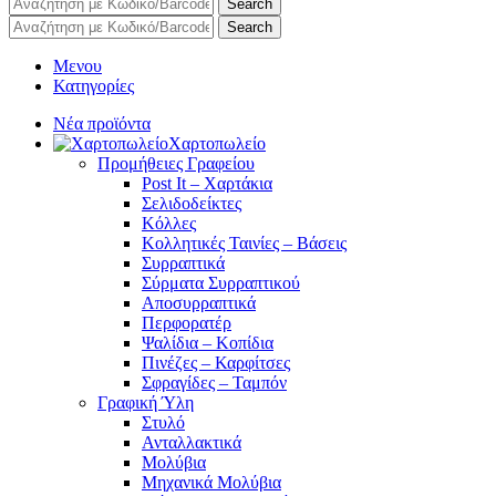
Search
Search
Μενου
Κατηγορίες
Νέα προϊόντα
Χαρτοπωλείο
Προμήθειες Γραφείου
Post It – Χαρτάκια
Σελιδοδείκτες
Κόλλες
Κολλητικές Ταινίες – Βάσεις
Συρραπτικά
Σύρματα Συρραπτικού
Αποσυρραπτικά
Περφορατέρ
Ψαλίδια – Κοπίδια
Πινέζες – Καρφίτσες
Σφραγίδες – Ταμπόν
Γραφική Ύλη
Στυλό
Ανταλλακτικά
Μολύβια
Μηχανικά Μολύβια