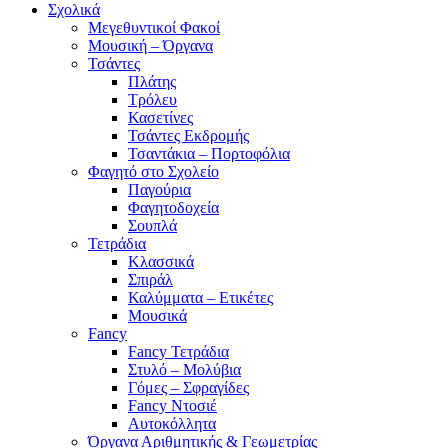
Σχολικά
Μεγεθυντικοί Φακοί
Μουσική – Όργανα
Τσάντες
Πλάτης
Τρόλευ
Κασετίνες
Τσάντες Εκδρομής
Τσαντάκια – Πορτοφόλια
Φαγητό στο Σχολείο
Παγούρια
Φαγητοδοχεία
Σουπλά
Τετράδια
Κλασσικά
Σπιράλ
Καλύμματα – Ετικέτες
Μουσικά
Fancy
Fancy Τετράδια
Στυλό – Μολύβια
Γόμες – Σφραγίδες
Fancy Ντοσιέ
Αυτοκόλλητα
Όργανα Αριθμητικής & Γεωμετρίας