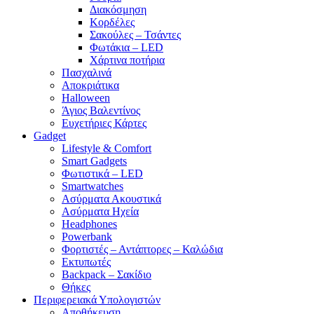
Διακόσμηση
Κορδέλες
Σακούλες – Τσάντες
Φωτάκια – LED
Χάρτινα ποτήρια
Πασχαλινά
Αποκριάτικα
Halloween
Άγιος Βαλεντίνος
Ευχετήριες Κάρτες
Gadget
Lifestyle & Comfort
Smart Gadgets
Φωτιστικά – LED
Smartwatches
Ασύρματα Ακουστικά
Ασύρματα Ηχεία
Headphones
Powerbank
Φορτιστές – Αντάπτορες – Καλώδια
Εκτυπωτές
Backpack – Σακίδιο
Θήκες
Περιφερειακά Υπολογιστών
Αποθήκευση