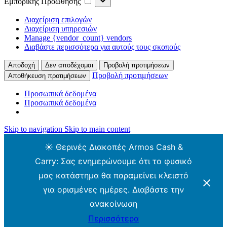
Εμπορικής Προώθησης
Προώθησης
Διαχείριση επιλογών
Διαχείριση υπηρεσιών
Manage {vendor_count} vendors
Διαβάστε περισσότερα για αυτούς τους σκοπούς
Αποδοχή
Δεν αποδέχομαι
Προβολή προτιμήσεων
Προβολή προτιμήσεων
Αποθήκευση προτιμήσεων
Προσωπικά δεδομένα
Προσωπικά δεδομένα
Skip to navigation
Skip to main content
☀️ Θερινές Διακοπές Armos Cash &
Carry: Σας ενημερώνουμε ότι το φυσικό
μας κατάστημα θα παραμείνει κλειστό
για ορισμένες ημέρες. Διαβάστε την
ανακοίνωση
Περισσότερα