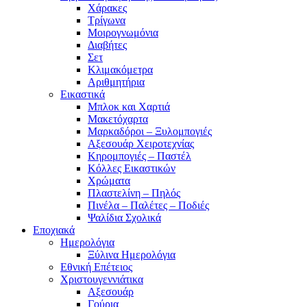
Χάρακες
Τρίγωνα
Mοιρογνωμόνια
Διαβήτες
Σετ
Κλιμακόμετρα
Αριθμητήρια
Εικαστικά
Μπλοκ και Χαρτιά
Μακετόχαρτα
Μαρκαδόροι – Ξυλομπογιές
Αξεσουάρ Χειροτεχνίας
Κηρομπογιές – Παστέλ
Κόλλες Εικαστικών
Χρώματα
Πλαστελίνη – Πηλός
Πινέλα – Παλέτες – Ποδιές
Ψαλίδια Σχολικά
Εποχιακά
Ημερολόγια
Ξύλινα Ημερολόγια
Εθνική Επέτειος
Χριστουγεννιάτικα
Αξεσουάρ
Γούρια