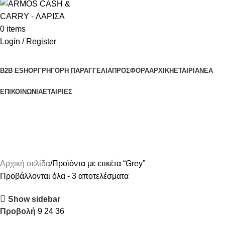
0
items
Login / Register
Κατηγορίες Προϊόντων
B2B ESHOP
ΓΡΗΓΟΡΗ ΠΑΡΑΓΓΕΛΙΑ
ΠΡΟΣΦΟΡΑ
ΑΡΧΙΚΗ
ΕΤΑΙΡΙΑ
ΝΕΑ
ΕΠΙΚΟΙΝΩΝΙΑ
ΕΤΑΙΡΙΕΣ
Grey
Αρχική σελίδα
Προϊόντα με ετικέτα “Grey”
Προβάλλονται όλα - 3 αποτελέσματα
Show sidebar
Προβολή
9
24
36