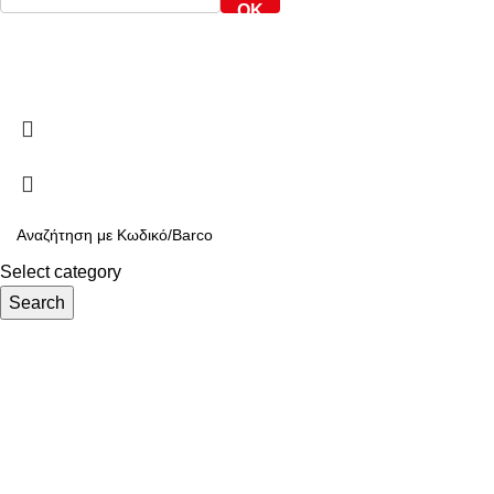
OK
ARMOS CASH & CARRY
2022 CREATED BY
MINIMAL.gr
. PREMIUM E-
COMMERCE SOLUTIONS.
Select category
Search