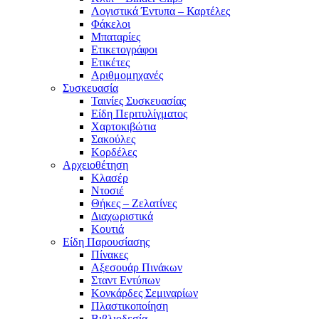
Λογιστικά Έντυπα – Καρτέλες
Φάκελοι
Μπαταρίες
Ετικετογράφοι
Ετικέτες
Αριθμομηχανές
Συσκευασία
Ταινίες Συσκευασίας
Είδη Περιτυλίγματος
Χαρτοκιβώτια
Σακούλες
Κορδέλες
Αρχειοθέτηση
Κλασέρ
Ντοσιέ
Θήκες – Ζελατίνες
Διαχωριστικά
Κουτιά
Είδη Παρουσίασης
Πίνακες
Αξεσουάρ Πινάκων
Σταντ Εντύπων
Κονκάρδες Σεμιναρίων
Πλαστικοποίηση
Βιβλιοδεσία