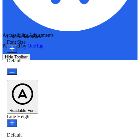
Accessibility Adjustments
Content Modules
Font Size
Powered by
OneTap
Hide Toolbar
Default
Readable Font
Line Height
Default