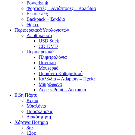
Powerbank
Φορτιστές – Αντάπτορες – Καλώδια
Εκτυπωτές
Backpack – Σακίδιο
Θήκες
Περιφερειακά Υπολογιστών
Αποθήκευση
USB Stick
CD-DVD
Περιφερειακά
Πληκτρολόγια
Ποντίκια
Mousepad
Προϊόντα Καθαρισμού
Καλώδια – Adaptors – Ηχεία
Μικρόφωνα
Access Point – Δικτυακά
Είδη Πάρτυ
Κεριά
Μπαλόνια
Προσκλήσεις
Διακόσμηση
Χάρτινα Ποτήρια
8oz
12oz