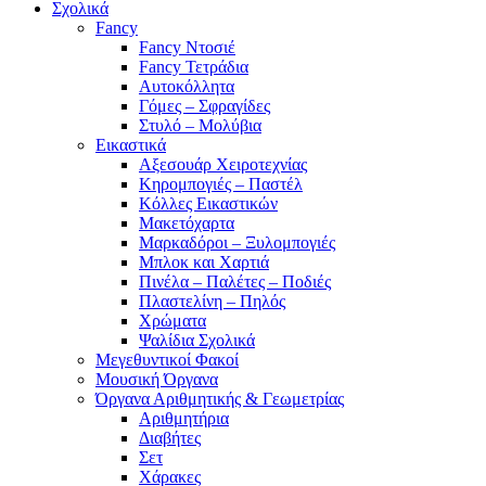
Σχολικά
Fancy
Fancy Ντοσιέ
Fancy Τετράδια
Αυτοκόλλητα
Γόμες – Σφραγίδες
Στυλό – Μολύβια
Εικαστικά
Αξεσουάρ Χειροτεχνίας
Κηρομπογιές – Παστέλ
Κόλλες Εικαστικών
Μακετόχαρτα
Μαρκαδόροι – Ξυλομπογιές
Μπλοκ και Χαρτιά
Πινέλα – Παλέτες – Ποδιές
Πλαστελίνη – Πηλός
Χρώματα
Ψαλίδια Σχολικά
Μεγεθυντικοί Φακοί
Μουσική Όργανα
Όργανα Αριθμητικής & Γεωμετρίας
Αριθμητήρια
Διαβήτες
Σετ
Χάρακες