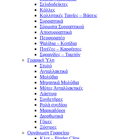
Σελιδοδείκτες
Κόλλες
Κολλητικές Ταινίες – Βάσεις
Συρραπτικά
Σύρματα Συρραπτικού
Αποσυρραπτικά
Περφορατέρ
Ψαλίδια – Κοπίδια
Πινέζες – Καρφίτσες
Σφραγίδες – Ταμπόν
Γραφική Ύλη
Στυλό
Ανταλλακτικά
Μολύβια
Μηχανικά Μολύβια
Μύτες Ανταλλακτικές
Λάστιχα
Συνδετήρες
Ρολά σχεδίου
Μαρκαδόροι
Διορθωτικά
Γόμες
Ξύστρες
Οργάνωση Γραφείου
Κλιπ – Binder Clips