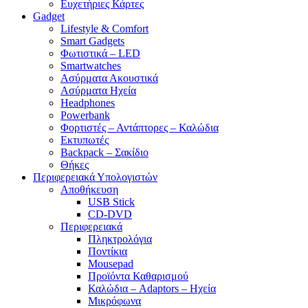
Ευχετήριες Κάρτες
Gadget
Lifestyle & Comfort
Smart Gadgets
Φωτιστικά – LED
Smartwatches
Ασύρματα Ακουστικά
Ασύρματα Ηχεία
Headphones
Powerbank
Φορτιστές – Αντάπτορες – Καλώδια
Εκτυπωτές
Backpack – Σακίδιο
Θήκες
Περιφερειακά Υπολογιστών
Αποθήκευση
USB Stick
CD-DVD
Περιφερειακά
Πληκτρολόγια
Ποντίκια
Mousepad
Προϊόντα Καθαρισμού
Καλώδια – Adaptors – Ηχεία
Μικρόφωνα