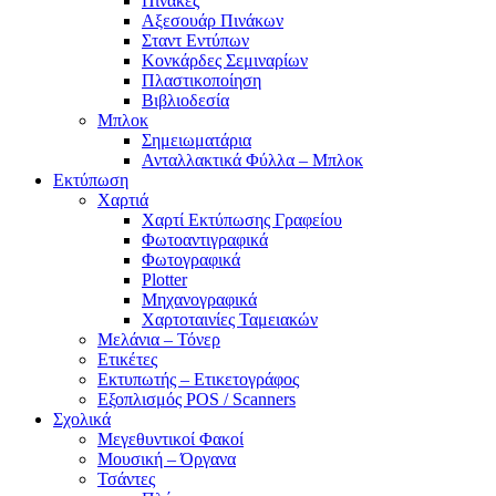
Πίνακες
Αξεσουάρ Πινάκων
Σταντ Εντύπων
Κονκάρδες Σεμιναρίων
Πλαστικοποίηση
Βιβλιοδεσία
Μπλοκ
Σημειωματάρια
Ανταλλακτικά Φύλλα – Μπλοκ
Εκτύπωση
Χαρτιά
Χαρτί Εκτύπωσης Γραφείου
Φωτοαντιγραφικά
Φωτογραφικά
Plotter
Μηχανογραφικά
Χαρτοταινίες Ταμειακών
Μελάνια – Τόνερ
Ετικέτες
Εκτυπωτής – Ετικετογράφος
Εξοπλισμός POS / Scanners
Σχολικά
Μεγεθυντικοί Φακοί
Μουσική – Όργανα
Τσάντες