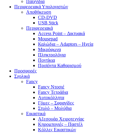
Παιχνίδια
Περιφερειακά Υπολογιστών
Αποθήκευση
CD-DVD
USB Stick
Περιφερειακά
Access Point – Δικτυακά
Mousepad
Καλώδια – Adaptors – Ηχεία
Μικρόφωνα
Πληκτρολόγια
Ποντίκια
Προϊόντα Καθαρισμού
Προσφορές
Σχολικά
Fancy
Fancy Ντοσιέ
Fancy Τετράδια
Αυτοκόλλητα
Γόμες – Σφραγίδες
Στυλό – Μολύβια
Εικαστικά
Αξεσουάρ Χειροτεχνίας
Κηρομπογιές – Παστέλ
Κόλλες Εικαστικών