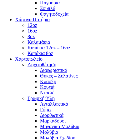
Παγούρια
Σουπλά
Φαγητοδοχεία
Χάρτινα Ποτήρια
12oz
16oz
8oz
Καλαμάκια
Καπάκια 12oz – 16oz
Καπάκια 8oz
Χαρτοπωλείο
Αρχειοθέτηση
Διαχωριστικά
Θήκες – Ζελατίνες
Κλασέρ
Κουτιά
Ντοσιέ
Γραφική Ύλη
Ανταλλακτικά
Γόμες
Διορθωτικά
Μαρκαδόροι
Μηχανικά Μολύβια
Μολύβια
Μολύβια Σχεδίου