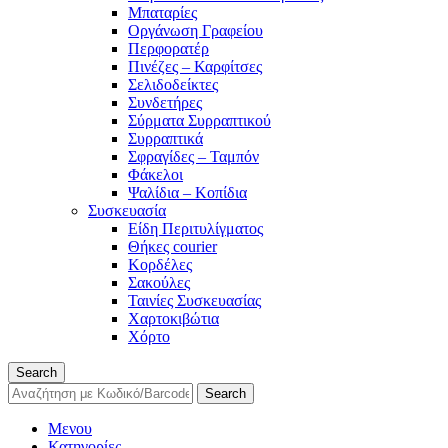
Μπαταρίες
Οργάνωση Γραφείου
Περφορατέρ
Πινέζες – Καρφίτσες
Σελιδοδείκτες
Συνδετήρες
Σύρματα Συρραπτικού
Συρραπτικά
Σφραγίδες – Ταμπόν
Φάκελοι
Ψαλίδια – Κοπίδια
Συσκευασία
Είδη Περιτυλίγματος
Θήκες courier
Κορδέλες
Σακούλες
Ταινίες Συσκευασίας
Χαρτοκιβώτια
Χόρτο
Search
Search
Μενου
Κατηγορίες