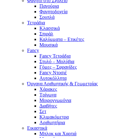
Φαγητό στο Σχολείο
Παγούρια
Φαγητοδοχεία
Σουπλά
Τετράδια
Κλασσικά
Σπιράλ
Καλύμματα – Ετικέτες
Μουσικά
Fancy
Fancy Τετράδια
Στυλό – Μολύβια
Γόμες – Σφραγίδες
Fancy Ντοσιέ
Αυτοκόλλητα
Όργανα Αριθμητικής & Γεωμετρίας
Χάρακες
Τρίγωνα
Mοιρογνωμόνια
Διαβήτες
Σετ
Κλιμακόμετρα
Αριθμητήρια
Εικαστικά
Μπλοκ και Χαρτιά