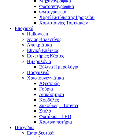
Μηχανογραφικά
Φωτοαντιγραφικά
Φωτογραφικά
Χαρτί Εκτύπωσης Γραφείου
Χαρτοταινίες Ταμειακών
Εποχιακά
Halloween
Άγιος Βαλεντίνος
Αποκριάτικα
Εθνική Επέτειος
Ευχετήριες Κάρτες
Ημερολόγια
Ξύλινα Ημερολόγια
Πασχαλινά
Χριστουγεννιάτικα
Αξεσουάρ
Γούρια
Διακόσμηση
Κορδέλες
Σακούλες – Τσάντες
Στυλό
Φωτάκια – LED
Χάρτινα ποτήρια
Παιχνίδια
Εκπαιδευτικά