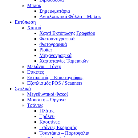
Μπλοκ
Σημειωματάρια
Ανταλλακτικά Φύλλα – Μπλοκ
Εκτύπωση
Χαρτιά
Χαρτί Εκτύπωσης Γραφείου
Φωτοαντιγραφικά
Φωτογραφικά
Plotter
Μηχανογραφικά
Χαρτοταινίες Ταμειακών
Μελάνια – Τόνερ
Ετικέτες
Εκτυπωτής – Ετικετογράφος
Εξοπλισμός POS / Scanners
Σχολικά
Μεγεθυντικοί Φακοί
Μουσική – Όργανα
Τσάντες
Πλάτης
Τρόλευ
Κασετίνες
Τσάντες Εκδρομής
Τσαντάκια – Πορτοφόλια