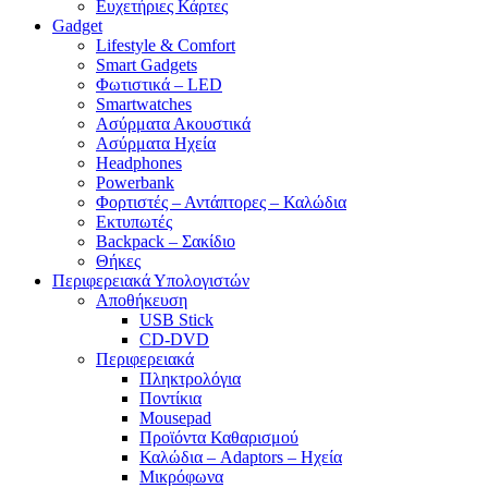
Ευχετήριες Κάρτες
Gadget
Lifestyle & Comfort
Smart Gadgets
Φωτιστικά – LED
Smartwatches
Ασύρματα Ακουστικά
Ασύρματα Ηχεία
Headphones
Powerbank
Φορτιστές – Αντάπτορες – Καλώδια
Εκτυπωτές
Backpack – Σακίδιο
Θήκες
Περιφερειακά Υπολογιστών
Αποθήκευση
USB Stick
CD-DVD
Περιφερειακά
Πληκτρολόγια
Ποντίκια
Mousepad
Προϊόντα Καθαρισμού
Καλώδια – Adaptors – Ηχεία
Μικρόφωνα