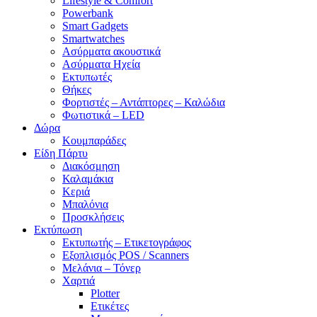
Lifestyle & Comfort
Powerbank
Smart Gadgets
Smartwatches
Ασύρματα ακουστικά
Ασύρματα Ηχεία
Εκτυπωτές
Θήκες
Φορτιστές – Αντάπτορες – Καλώδια
Φωτιστικά – LED
Δώρα
Κουμπαράδες
Είδη Πάρτυ
Διακόσμηση
Καλαμάκια
Κεριά
Μπαλόνια
Προσκλήσεις
Εκτύπωση
Εκτυπωτής – Ετικετογράφος
Εξοπλισμός POS / Scanners
Μελάνια – Τόνερ
Χαρτιά
Plotter
Ετικέτες