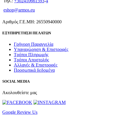
Τηλ.:
+302410661593
-
4
eshop@armos.eu
Αριθμός Γ.Ε.ΜΗ: 26550940000
ΕΞΥΠΗΡΕΤΗΣΗ ΠΕΛΑΤΩΝ
Γρήγορη Παραγγελία
Υπαναχώρηση & Επιστροφές
Τρόποι Πληρωμής
Τρόποι Αποστολής
Αλλαγές & Επιστροφές
Προσωπικά δεδομένα
SOCIAL MEDIA
Ακολουθείστε μας
Google Review Us