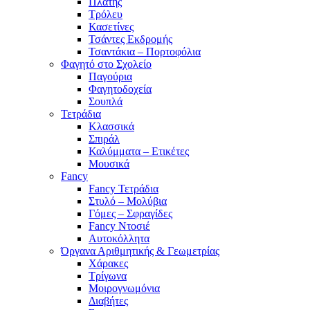
Πλάτης
Τρόλευ
Κασετίνες
Τσάντες Εκδρομής
Τσαντάκια – Πορτοφόλια
Φαγητό στο Σχολείο
Παγούρια
Φαγητοδοχεία
Σουπλά
Τετράδια
Κλασσικά
Σπιράλ
Καλύμματα – Ετικέτες
Μουσικά
Fancy
Fancy Τετράδια
Στυλό – Μολύβια
Γόμες – Σφραγίδες
Fancy Ντοσιέ
Αυτοκόλλητα
Όργανα Αριθμητικής & Γεωμετρίας
Χάρακες
Τρίγωνα
Mοιρογνωμόνια
Διαβήτες