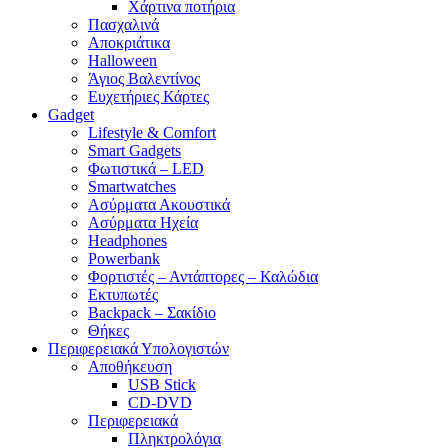
Χάρτινα ποτήρια
Πασχαλινά
Αποκριάτικα
Halloween
Άγιος Βαλεντίνος
Ευχετήριες Κάρτες
Gadget
Lifestyle & Comfort
Smart Gadgets
Φωτιστικά – LED
Smartwatches
Ασύρματα Ακουστικά
Ασύρματα Ηχεία
Headphones
Powerbank
Φορτιστές – Αντάπτορες – Καλώδια
Εκτυπωτές
Backpack – Σακίδιο
Θήκες
Περιφερειακά Υπολογιστών
Αποθήκευση
USB Stick
CD-DVD
Περιφερειακά
Πληκτρολόγια