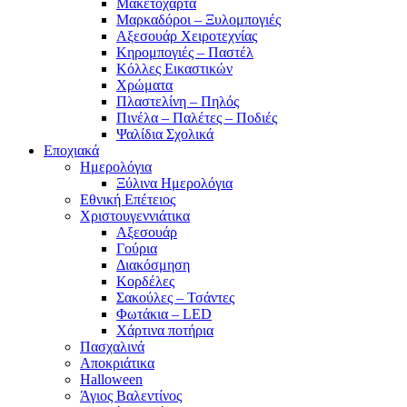
Μακετόχαρτα
Μαρκαδόροι – Ξυλομπογιές
Αξεσουάρ Χειροτεχνίας
Κηρομπογιές – Παστέλ
Κόλλες Εικαστικών
Χρώματα
Πλαστελίνη – Πηλός
Πινέλα – Παλέτες – Ποδιές
Ψαλίδια Σχολικά
Εποχιακά
Ημερολόγια
Ξύλινα Ημερολόγια
Εθνική Επέτειος
Χριστουγεννιάτικα
Αξεσουάρ
Γούρια
Διακόσμηση
Κορδέλες
Σακούλες – Τσάντες
Φωτάκια – LED
Χάρτινα ποτήρια
Πασχαλινά
Αποκριάτικα
Halloween
Άγιος Βαλεντίνος