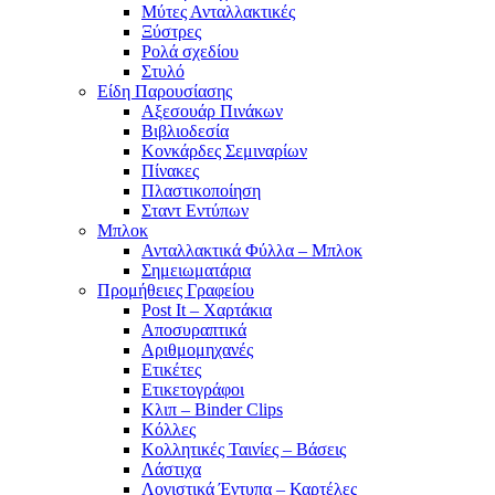
Μύτες Ανταλλακτικές
Ξύστρες
Ρολά σχεδίου
Στυλό
Είδη Παρουσίασης
Αξεσουάρ Πινάκων
Βιβλιοδεσία
Κονκάρδες Σεμιναρίων
Πίνακες
Πλαστικοποίηση
Σταντ Εντύπων
Μπλοκ
Ανταλλακτικά Φύλλα – Μπλοκ
Σημειωματάρια
Προμήθειες Γραφείου
Post It – Χαρτάκια
Αποσυραπτικά
Αριθμομηχανές
Ετικέτες
Ετικετογράφοι
Κλιπ – Binder Clips
Κόλλες
Κολλητικές Ταινίες – Βάσεις
Λάστιχα
Λογιστικά Έντυπα – Καρτέλες