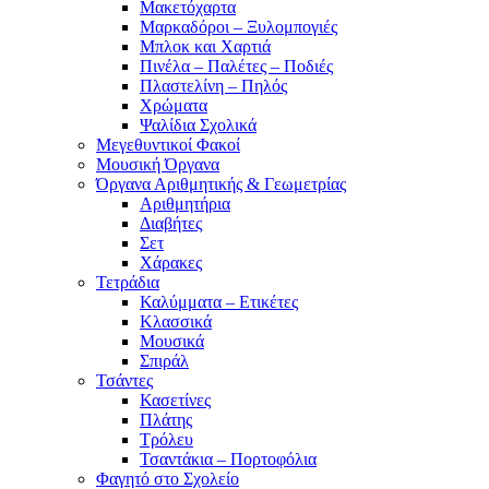
Μακετόχαρτα
Μαρκαδόροι – Ξυλομπογιές
Μπλοκ και Χαρτιά
Πινέλα – Παλέτες – Ποδιές
Πλαστελίνη – Πηλός
Χρώματα
Ψαλίδια Σχολικά
Μεγεθυντικοί Φακοί
Μουσική Όργανα
Όργανα Αριθμητικής & Γεωμετρίας
Αριθμητήρια
Διαβήτες
Σετ
Χάρακες
Τετράδια
Καλύμματα – Ετικέτες
Κλασσικά
Μουσικά
Σπιράλ
Τσάντες
Κασετίνες
Πλάτης
Τρόλευ
Τσαντάκια – Πορτοφόλια
Φαγητό στο Σχολείο