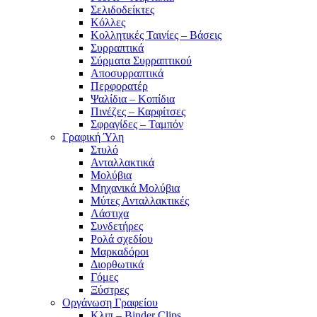
Σελιδοδείκτες
Κόλλες
Κολλητικές Ταινίες – Βάσεις
Συρραπτικά
Σύρματα Συρραπτικού
Αποσυρραπτικά
Περφορατέρ
Ψαλίδια – Κοπίδια
Πινέζες – Καρφίτσες
Σφραγίδες – Ταμπόν
Γραφική Ύλη
Στυλό
Ανταλλακτικά
Μολύβια
Μηχανικά Μολύβια
Μύτες Ανταλλακτικές
Λάστιχα
Συνδετήρες
Ρολά σχεδίου
Μαρκαδόροι
Διορθωτικά
Γόμες
Ξύστρες
Οργάνωση Γραφείου
Κλιπ – Binder Clips