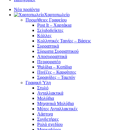
Νέα προϊόντα
Χαρτοπωλείο
Προμήθειες Γραφείου
Post It – Χαρτάκια
Σελιδοδείκτες
Κόλλες
Κολλητικές Ταινίες – Βάσεις
Συρραπτικά
Σύρματα Συρραπτικού
Αποσυρραπτικά
Περφορατέρ
Ψαλίδια – Κοπίδια
Πινέζες – Καρφίτσες
Σφραγίδες – Ταμπόν
Γραφική Ύλη
Στυλό
Ανταλλακτικά
Μολύβια
Μηχανικά Μολύβια
Μύτες Ανταλλακτικές
Λάστιχα
Συνδετήρες
Ρολά σχεδίου
Μαρκαδόροι