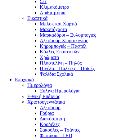
Σετ
Κλιμακόμετρα
Αριθμητήρια
Εικαστικά
Μπλοκ και Χαρτιά
Μακετόχαρτα
Μαρκαδόροι – Ξυλομπογιές
Αξεσουάρ Χειροτεχνίας
Κηρομπογιές – Παστέλ
Κόλλες Εικαστικών
Χρώματα
Πλαστελίνη – Πηλός
Πινέλα – Παλέτες – Ποδιές
Ψαλίδια Σχολικά
Εποχιακά
Ημερολόγια
Ξύλινα Ημερολόγια
Εθνική Επέτειος
Χριστουγεννιάτικα
Αξεσουάρ
Γούρια
Διακόσμηση
Κορδέλες
Σακούλες – Τσάντες
Φωτάκια – LED