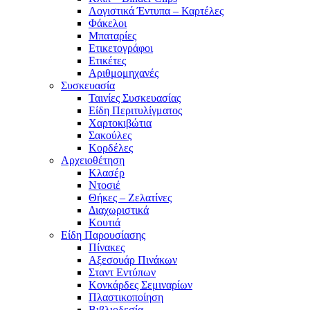
Λογιστικά Έντυπα – Καρτέλες
Φάκελοι
Μπαταρίες
Ετικετογράφοι
Ετικέτες
Αριθμομηχανές
Συσκευασία
Ταινίες Συσκευασίας
Είδη Περιτυλίγματος
Χαρτοκιβώτια
Σακούλες
Κορδέλες
Αρχειοθέτηση
Κλασέρ
Ντοσιέ
Θήκες – Ζελατίνες
Διαχωριστικά
Κουτιά
Είδη Παρουσίασης
Πίνακες
Αξεσουάρ Πινάκων
Σταντ Εντύπων
Κονκάρδες Σεμιναρίων
Πλαστικοποίηση
Βιβλιοδεσία