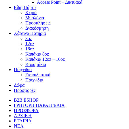
Access Point – Δικτυακά
Είδη Πάρτυ
Κεριά
Μπαλόνια
Προσκλήσεις
Διακόσμηση
Χάρτινα Ποτήρια
8oz
12oz
16oz
Καπάκια 8oz
Καπάκια 12oz – 16oz
Καλαμάκια
Παιχνίδια
Εκπαιδευτικά
Παιχνίδια
Δώρα
Προσφορές
B2B ESHOP
ΓΡΗΓΟΡΗ ΠΑΡΑΓΓΕΛΙΑ
ΠΡΟΣΦΟΡΑ
ΑΡΧΙΚΗ
ΕΤΑΙΡΙΑ
ΝΕΑ