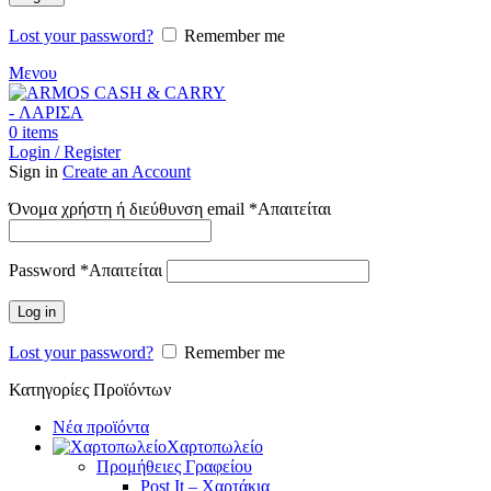
Lost your password?
Remember me
Μενου
0
items
Login / Register
Sign in
Create an Account
Όνομα χρήστη ή διεύθυνση email
*
Απαιτείται
Password
*
Απαιτείται
Log in
Lost your password?
Remember me
Κατηγορίες Προϊόντων
Νέα προϊόντα
Χαρτοπωλείο
Προμήθειες Γραφείου
Post It – Χαρτάκια