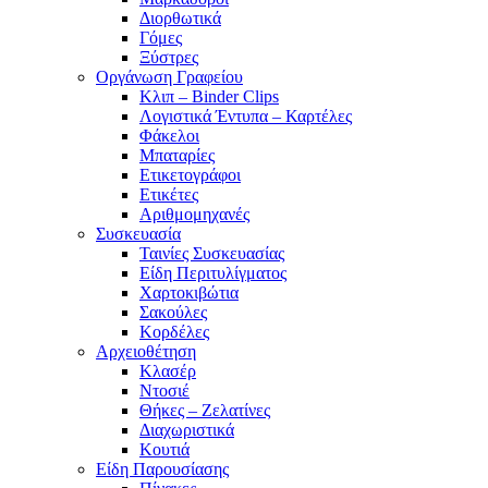
Διορθωτικά
Γόμες
Ξύστρες
Οργάνωση Γραφείου
Κλιπ – Binder Clips
Λογιστικά Έντυπα – Καρτέλες
Φάκελοι
Μπαταρίες
Ετικετογράφοι
Ετικέτες
Αριθμομηχανές
Συσκευασία
Ταινίες Συσκευασίας
Είδη Περιτυλίγματος
Χαρτοκιβώτια
Σακούλες
Κορδέλες
Αρχειοθέτηση
Κλασέρ
Ντοσιέ
Θήκες – Ζελατίνες
Διαχωριστικά
Κουτιά
Είδη Παρουσίασης