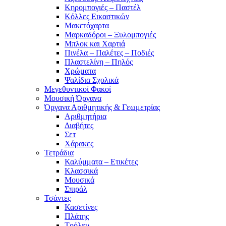
Κηρομπογιές – Παστέλ
Κόλλες Εικαστικών
Μακετόχαρτα
Μαρκαδόροι – Ξυλομπογιές
Μπλοκ και Χαρτιά
Πινέλα – Παλέτες – Ποδιές
Πλαστελίνη – Πηλός
Χρώματα
Ψαλίδια Σχολικά
Μεγεθυντικοί Φακοί
Μουσική Όργανα
Όργανα Αριθμητικής & Γεωμετρίας
Αριθμητήρια
Διαβήτες
Σετ
Χάρακες
Τετράδια
Καλύμματα – Ετικέτες
Κλασσικά
Μουσικά
Σπιράλ
Τσάντες
Κασετίνες
Πλάτης
Τρόλευ