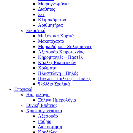
Mοιρογνωμόνια
Διαβήτες
Σετ
Κλιμακόμετρα
Αριθμητήρια
Εικαστικά
Μπλοκ και Χαρτιά
Μακετόχαρτα
Μαρκαδόροι – Ξυλομπογιές
Αξεσουάρ Χειροτεχνίας
Κηρομπογιές – Παστέλ
Κόλλες Εικαστικών
Χρώματα
Πλαστελίνη – Πηλός
Πινέλα – Παλέτες – Ποδιές
Ψαλίδια Σχολικά
Εποχιακά
Ημερολόγια
Ξύλινα Ημερολόγια
Εθνική Επέτειος
Χριστουγεννιάτικα
Αξεσουάρ
Γούρια
Διακόσμηση
Κορδέλες