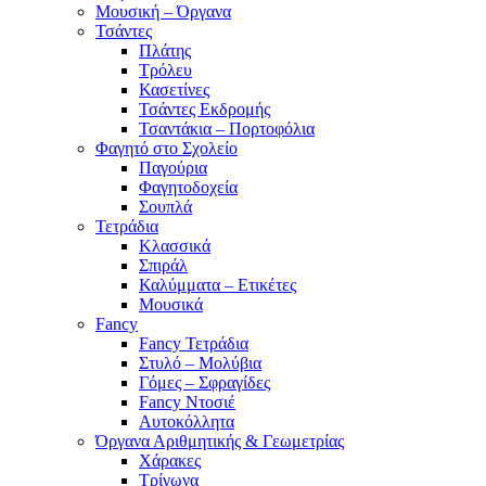
Μουσική – Όργανα
Τσάντες
Πλάτης
Τρόλευ
Κασετίνες
Τσάντες Εκδρομής
Τσαντάκια – Πορτοφόλια
Φαγητό στο Σχολείο
Παγούρια
Φαγητοδοχεία
Σουπλά
Τετράδια
Κλασσικά
Σπιράλ
Καλύμματα – Ετικέτες
Μουσικά
Fancy
Fancy Τετράδια
Στυλό – Μολύβια
Γόμες – Σφραγίδες
Fancy Ντοσιέ
Αυτοκόλλητα
Όργανα Αριθμητικής & Γεωμετρίας
Χάρακες
Τρίγωνα