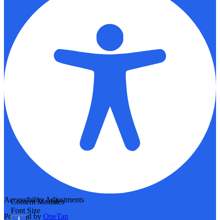
Accessibility Adjustments
Content Modules
Font Size
Powered by
OneTap