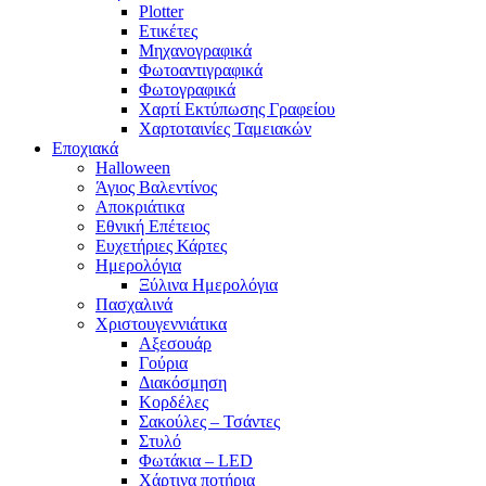
Plotter
Ετικέτες
Μηχανογραφικά
Φωτοαντιγραφικά
Φωτογραφικά
Χαρτί Εκτύπωσης Γραφείου
Χαρτοταινίες Ταμειακών
Εποχιακά
Halloween
Άγιος Βαλεντίνος
Αποκριάτικα
Εθνική Επέτειος
Ευχετήριες Κάρτες
Ημερολόγια
Ξύλινα Ημερολόγια
Πασχαλινά
Χριστουγεννιάτικα
Αξεσουάρ
Γούρια
Διακόσμηση
Κορδέλες
Σακούλες – Τσάντες
Στυλό
Φωτάκια – LED
Χάρτινα ποτήρια