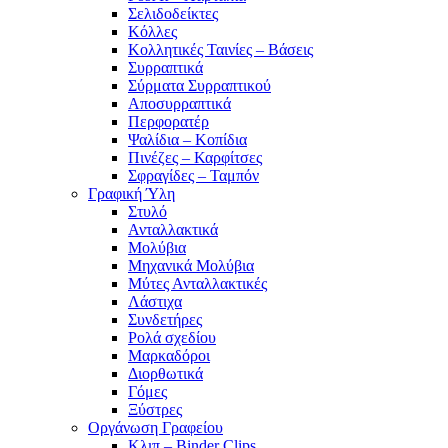
Σελιδοδείκτες
Κόλλες
Κολλητικές Ταινίες – Βάσεις
Συρραπτικά
Σύρματα Συρραπτικού
Αποσυρραπτικά
Περφορατέρ
Ψαλίδια – Κοπίδια
Πινέζες – Καρφίτσες
Σφραγίδες – Ταμπόν
Γραφική Ύλη
Στυλό
Ανταλλακτικά
Μολύβια
Μηχανικά Μολύβια
Μύτες Ανταλλακτικές
Λάστιχα
Συνδετήρες
Ρολά σχεδίου
Μαρκαδόροι
Διορθωτικά
Γόμες
Ξύστρες
Οργάνωση Γραφείου
Κλιπ – Binder Clips