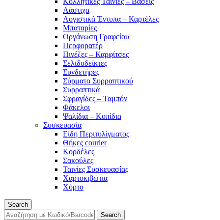
Κολλητικές Ταινίες – Βάσεις
Λάστιχα
Λογιστικά Έντυπα – Καρτέλες
Μπαταρίες
Οργάνωση Γραφείου
Περφορατέρ
Πινέζες – Καρφίτσες
Σελιδοδείκτες
Συνδετήρες
Σύρματα Συρραπτικού
Συρραπτικά
Σφραγίδες – Ταμπόν
Φάκελοι
Ψαλίδια – Κοπίδια
Συσκευασία
Είδη Περιτυλίγματος
Θήκες courier
Κορδέλες
Σακούλες
Ταινίες Συσκευασίας
Χαρτοκιβώτια
Χόρτο
Search
Search