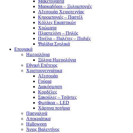
Μακετόχαρτα
Μαρκαδόροι – Ξυλομπογιές
Αξεσουάρ Χειροτεχνίας
Κηρομπογιές – Παστέλ
Κόλλες Εικαστικών
Χρώματα
Πλαστελίνη – Πηλός
Πινέλα – Παλέτες – Ποδιές
Ψαλίδια Σχολικά
Εποχιακά
Ημερολόγια
Ξύλινα Ημερολόγια
Εθνική Επέτειος
Χριστουγεννιάτικα
Αξεσουάρ
Γούρια
Διακόσμηση
Κορδέλες
Σακούλες – Τσάντες
Φωτάκια – LED
Χάρτινα ποτήρια
Πασχαλινά
Αποκριάτικα
Halloween
Άγιος Βαλεντίνος