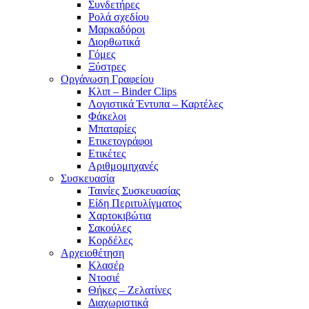
Συνδετήρες
Ρολά σχεδίου
Μαρκαδόροι
Διορθωτικά
Γόμες
Ξύστρες
Οργάνωση Γραφείου
Κλιπ – Binder Clips
Λογιστικά Έντυπα – Καρτέλες
Φάκελοι
Μπαταρίες
Ετικετογράφοι
Ετικέτες
Αριθμομηχανές
Συσκευασία
Ταινίες Συσκευασίας
Είδη Περιτυλίγματος
Χαρτοκιβώτια
Σακούλες
Κορδέλες
Αρχειοθέτηση
Κλασέρ
Ντοσιέ
Θήκες – Ζελατίνες
Διαχωριστικά