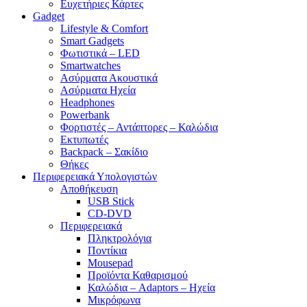
Ευχετήριες Κάρτες
Gadget
Lifestyle & Comfort
Smart Gadgets
Φωτιστικά – LED
Smartwatches
Ασύρματα Ακουστικά
Ασύρματα Ηχεία
Headphones
Powerbank
Φορτιστές – Αντάπτορες – Καλώδια
Εκτυπωτές
Backpack – Σακίδιο
Θήκες
Περιφερειακά Υπολογιστών
Αποθήκευση
USB Stick
CD-DVD
Περιφερειακά
Πληκτρολόγια
Ποντίκια
Mousepad
Προϊόντα Καθαρισμού
Καλώδια – Adaptors – Ηχεία
Μικρόφωνα