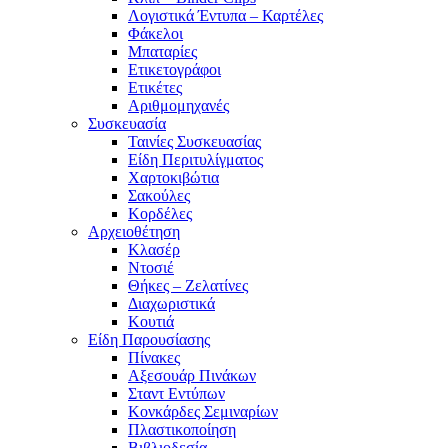
Λογιστικά Έντυπα – Καρτέλες
Φάκελοι
Μπαταρίες
Ετικετογράφοι
Ετικέτες
Αριθμομηχανές
Συσκευασία
Ταινίες Συσκευασίας
Είδη Περιτυλίγματος
Χαρτοκιβώτια
Σακούλες
Κορδέλες
Αρχειοθέτηση
Κλασέρ
Ντοσιέ
Θήκες – Ζελατίνες
Διαχωριστικά
Κουτιά
Είδη Παρουσίασης
Πίνακες
Αξεσουάρ Πινάκων
Σταντ Εντύπων
Κονκάρδες Σεμιναρίων
Πλαστικοποίηση
Βιβλιοδεσία