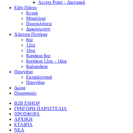
Access Point – Δικτυακά
Είδη Πάρτυ
Κεριά
Μπαλόνια
Προσκλήσεις
Διακόσμηση
Χάρτινα Ποτήρια
8oz
12oz
16oz
Καπάκια 8oz
Καπάκια 12oz – 16oz
Καλαμάκια
Παιχνίδια
Εκπαιδευτικά
Παιχνίδια
Δώρα
Προσφορές
B2B ESHOP
ΓΡΗΓΟΡΗ ΠΑΡΑΓΓΕΛΙΑ
ΠΡΟΣΦΟΡΑ
ΑΡΧΙΚΗ
ΕΤΑΙΡΙΑ
ΝΕΑ