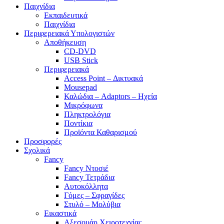
Παιχνίδια
Εκπαιδευτικά
Παιχνίδια
Περιφερειακά Υπολογιστών
Αποθήκευση
CD-DVD
USB Stick
Περιφερειακά
Access Point – Δικτυακά
Mousepad
Καλώδια – Adaptors – Ηχεία
Μικρόφωνα
Πληκτρολόγια
Ποντίκια
Προϊόντα Καθαρισμού
Προσφορές
Σχολικά
Fancy
Fancy Ντοσιέ
Fancy Τετράδια
Αυτοκόλλητα
Γόμες – Σφραγίδες
Στυλό – Μολύβια
Εικαστικά
Αξεσουάρ Χειροτεχνίας