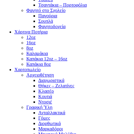
Τσαντάκια – Πορτοφόλια
Φαγητό στο Σχολείο
Παγούρια
Σουπλά
Φαγητοδοχεία
Χάρτινα Ποτήρια
12oz
16oz
8oz
Καλαμάκια
Καπάκια 12oz – 16oz
Καπάκια 8oz
Χαρτοπωλείο
Αρχειοθέτηση
Διαχωριστικά
Θήκες – Ζελατίνες
Κλασέρ
Κουτιά
Ντοσιέ
Γραφική Ύλη
Ανταλλακτικά
Γόμες
Διορθωτικά
Μαρκαδόροι