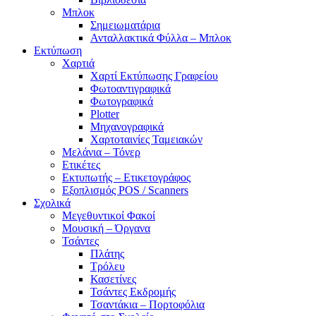
Μπλοκ
Σημειωματάρια
Ανταλλακτικά Φύλλα – Μπλοκ
Εκτύπωση
Χαρτιά
Χαρτί Εκτύπωσης Γραφείου
Φωτοαντιγραφικά
Φωτογραφικά
Plotter
Μηχανογραφικά
Χαρτοταινίες Ταμειακών
Μελάνια – Τόνερ
Ετικέτες
Εκτυπωτής – Ετικετογράφος
Εξοπλισμός POS / Scanners
Σχολικά
Μεγεθυντικοί Φακοί
Μουσική – Όργανα
Τσάντες
Πλάτης
Τρόλευ
Κασετίνες
Τσάντες Εκδρομής
Τσαντάκια – Πορτοφόλια