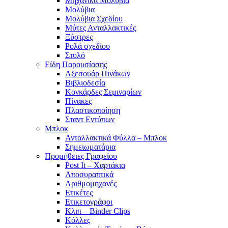
Μηχανικά Μολύβια
Μολύβια
Μολύβια Σχεδίου
Μύτες Ανταλλακτικές
Ξύστρες
Ρολά σχεδίου
Στυλό
Είδη Παρουσίασης
Αξεσουάρ Πινάκων
Βιβλιοδεσία
Κονκάρδες Σεμιναρίων
Πίνακες
Πλαστικοποίηση
Σταντ Εντύπων
Μπλοκ
Ανταλλακτικά Φύλλα – Μπλοκ
Σημειωματάρια
Προμήθειες Γραφείου
Post It – Χαρτάκια
Αποσυραπτικά
Αριθμομηχανές
Ετικέτες
Ετικετογράφοι
Κλιπ – Binder Clips
Κόλλες