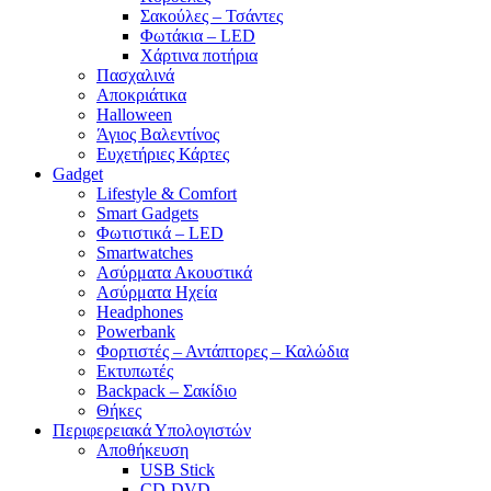
Σακούλες – Τσάντες
Φωτάκια – LED
Χάρτινα ποτήρια
Πασχαλινά
Αποκριάτικα
Halloween
Άγιος Βαλεντίνος
Ευχετήριες Κάρτες
Gadget
Lifestyle & Comfort
Smart Gadgets
Φωτιστικά – LED
Smartwatches
Ασύρματα Ακουστικά
Ασύρματα Ηχεία
Headphones
Powerbank
Φορτιστές – Αντάπτορες – Καλώδια
Εκτυπωτές
Backpack – Σακίδιο
Θήκες
Περιφερειακά Υπολογιστών
Αποθήκευση
USB Stick
CD-DVD