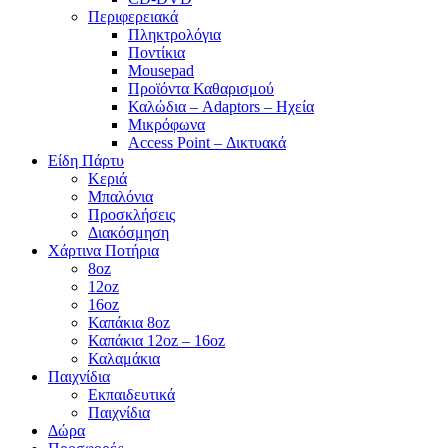
Περιφερειακά
Πληκτρολόγια
Ποντίκια
Mousepad
Προϊόντα Καθαρισμού
Καλώδια – Adaptors – Ηχεία
Μικρόφωνα
Access Point – Δικτυακά
Είδη Πάρτυ
Κεριά
Μπαλόνια
Προσκλήσεις
Διακόσμηση
Χάρτινα Ποτήρια
8oz
12oz
16oz
Καπάκια 8oz
Καπάκια 12oz – 16oz
Καλαμάκια
Παιχνίδια
Εκπαιδευτικά
Παιχνίδια
Δώρα