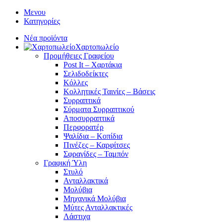
Μενου
Κατηγορίες
Νέα προϊόντα
Χαρτοπωλείο
Προμήθειες Γραφείου
Post It – Χαρτάκια
Σελιδοδείκτες
Κόλλες
Κολλητικές Ταινίες – Βάσεις
Συρραπτικά
Σύρματα Συρραπτικού
Αποσυρραπτικά
Περφορατέρ
Ψαλίδια – Κοπίδια
Πινέζες – Καρφίτσες
Σφραγίδες – Ταμπόν
Γραφική Ύλη
Στυλό
Ανταλλακτικά
Μολύβια
Μηχανικά Μολύβια
Μύτες Ανταλλακτικές
Λάστιχα