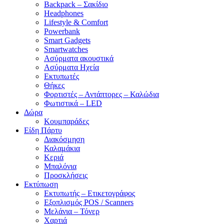
Backpack – Σακίδιο
Headphones
Lifestyle & Comfort
Powerbank
Smart Gadgets
Smartwatches
Ασύρματα ακουστικά
Ασύρματα Ηχεία
Εκτυπωτές
Θήκες
Φορτιστές – Αντάπτορες – Καλώδια
Φωτιστικά – LED
Δώρα
Κουμπαράδες
Είδη Πάρτυ
Διακόσμηση
Καλαμάκια
Κεριά
Μπαλόνια
Προσκλήσεις
Εκτύπωση
Εκτυπωτής – Ετικετογράφος
Εξοπλισμός POS / Scanners
Μελάνια – Τόνερ
Χαρτιά