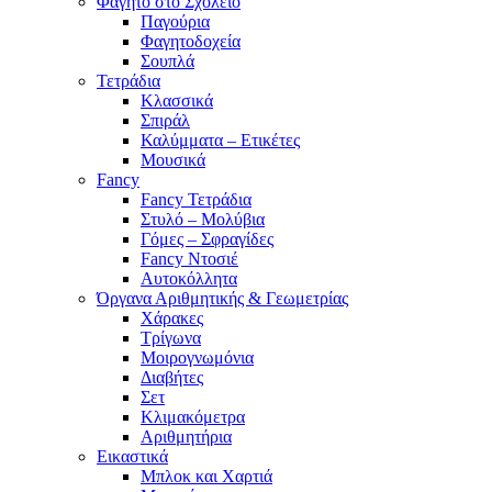
Φαγητό στο Σχολείο
Παγούρια
Φαγητοδοχεία
Σουπλά
Τετράδια
Κλασσικά
Σπιράλ
Καλύμματα – Ετικέτες
Μουσικά
Fancy
Fancy Τετράδια
Στυλό – Μολύβια
Γόμες – Σφραγίδες
Fancy Ντοσιέ
Αυτοκόλλητα
Όργανα Αριθμητικής & Γεωμετρίας
Χάρακες
Τρίγωνα
Mοιρογνωμόνια
Διαβήτες
Σετ
Κλιμακόμετρα
Αριθμητήρια
Εικαστικά
Μπλοκ και Χαρτιά