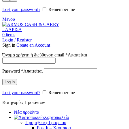
Lost your password?
Remember me
Μενου
0
items
Login / Register
Sign in
Create an Account
Όνομα χρήστη ή διεύθυνση email
*
Απαιτείται
Password
*
Απαιτείται
Log in
Lost your password?
Remember me
Κατηγορίες Προϊόντων
Νέα προϊόντα
Χαρτοπωλείο
Προμήθειες Γραφείου
Post It – Χαρτάκια