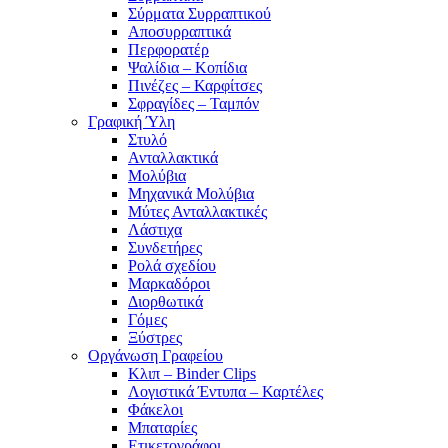
Σύρματα Συρραπτικού
Αποσυρραπτικά
Περφορατέρ
Ψαλίδια – Κοπίδια
Πινέζες – Καρφίτσες
Σφραγίδες – Ταμπόν
Γραφική Ύλη
Στυλό
Ανταλλακτικά
Μολύβια
Μηχανικά Μολύβια
Μύτες Ανταλλακτικές
Λάστιχα
Συνδετήρες
Ρολά σχεδίου
Μαρκαδόροι
Διορθωτικά
Γόμες
Ξύστρες
Οργάνωση Γραφείου
Κλιπ – Binder Clips
Λογιστικά Έντυπα – Καρτέλες
Φάκελοι
Μπαταρίες
Ετικετογράφοι