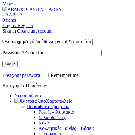
Μενου
0
items
Login / Register
Sign in
Create an Account
Όνομα χρήστη ή διεύθυνση email
*
Απαιτείται
Password
*
Απαιτείται
Log in
Lost your password?
Remember me
Κατηγορίες Προϊόντων
Νέα προϊόντα
Χαρτοπωλείο
Προμήθειες Γραφείου
Post It – Χαρτάκια
Σελιδοδείκτες
Κόλλες
Κολλητικές Ταινίες – Βάσεις
Συρραπτικά