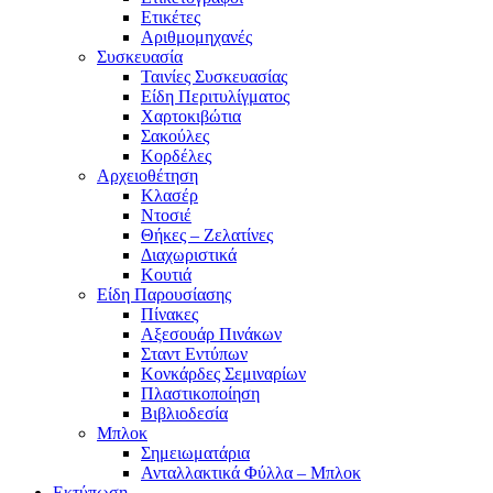
Ετικέτες
Αριθμομηχανές
Συσκευασία
Ταινίες Συσκευασίας
Είδη Περιτυλίγματος
Χαρτοκιβώτια
Σακούλες
Κορδέλες
Αρχειοθέτηση
Κλασέρ
Ντοσιέ
Θήκες – Ζελατίνες
Διαχωριστικά
Κουτιά
Είδη Παρουσίασης
Πίνακες
Αξεσουάρ Πινάκων
Σταντ Εντύπων
Κονκάρδες Σεμιναρίων
Πλαστικοποίηση
Βιβλιοδεσία
Μπλοκ
Σημειωματάρια
Ανταλλακτικά Φύλλα – Μπλοκ
Εκτύπωση