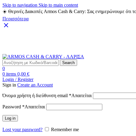
Skip to navigation
Skip to main content
☀️ Θερινές Διακοπές Armos Cash & Carry: Σας ενημερώνουμε ότι το
Περισσότερα
Δωρεάν Μεταφορικά για αγορές άνω των 49€
Search
0
0
items
0,00
€
Login / Register
Sign in
Create an Account
Όνομα χρήστη ή διεύθυνση email
*
Απαιτείται
Password
*
Απαιτείται
Log in
Lost your password?
Remember me