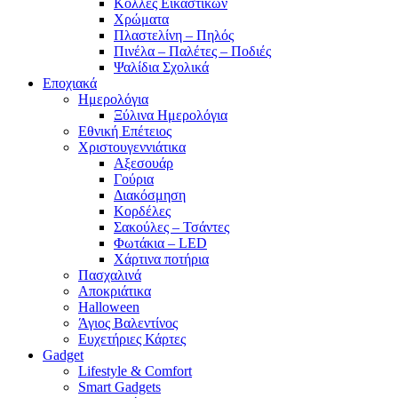
Κόλλες Εικαστικών
Χρώματα
Πλαστελίνη – Πηλός
Πινέλα – Παλέτες – Ποδιές
Ψαλίδια Σχολικά
Εποχιακά
Ημερολόγια
Ξύλινα Ημερολόγια
Εθνική Επέτειος
Χριστουγεννιάτικα
Αξεσουάρ
Γούρια
Διακόσμηση
Κορδέλες
Σακούλες – Τσάντες
Φωτάκια – LED
Χάρτινα ποτήρια
Πασχαλινά
Αποκριάτικα
Halloween
Άγιος Βαλεντίνος
Ευχετήριες Κάρτες
Gadget
Lifestyle & Comfort
Smart Gadgets