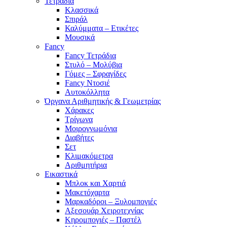
Τετράδια
Κλασσικά
Σπιράλ
Καλύμματα – Ετικέτες
Μουσικά
Fancy
Fancy Τετράδια
Στυλό – Μολύβια
Γόμες – Σφραγίδες
Fancy Ντοσιέ
Αυτοκόλλητα
Όργανα Αριθμητικής & Γεωμετρίας
Χάρακες
Τρίγωνα
Mοιρογνωμόνια
Διαβήτες
Σετ
Κλιμακόμετρα
Αριθμητήρια
Εικαστικά
Μπλοκ και Χαρτιά
Μακετόχαρτα
Μαρκαδόροι – Ξυλομπογιές
Αξεσουάρ Χειροτεχνίας
Κηρομπογιές – Παστέλ