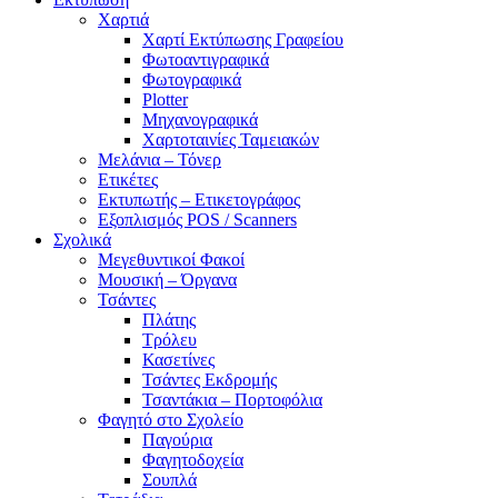
Χαρτιά
Χαρτί Εκτύπωσης Γραφείου
Φωτοαντιγραφικά
Φωτογραφικά
Plotter
Μηχανογραφικά
Χαρτοταινίες Ταμειακών
Μελάνια – Τόνερ
Ετικέτες
Εκτυπωτής – Ετικετογράφος
Εξοπλισμός POS / Scanners
Σχολικά
Μεγεθυντικοί Φακοί
Μουσική – Όργανα
Τσάντες
Πλάτης
Τρόλευ
Κασετίνες
Τσάντες Εκδρομής
Τσαντάκια – Πορτοφόλια
Φαγητό στο Σχολείο
Παγούρια
Φαγητοδοχεία
Σουπλά