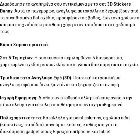
Διακόσμησε τα αγαπημένα σου αντικείμενα με το σετ
3D Stickers
Bunny
. Αυτά τα πανέμορφα, ανάγλυφα αυτοκόλλητα ξεχωρίζουν από
τα συνηθισμένα flat σχέδια, προσφέροντας βάθος, ζωντανά χρώματα
και μια παιχνιδιάρικη αίσθηση χάρη στον τρισδιάστατο σχεδιασμό
τους.
Κύρια Χαρακτηριστικά:
Σετ 5 Τεμαχίων:
Η συσκευασία περιλαμβάνει 5 διαφορετικά,
χαριτωμένα σχέδια με κουνελάκια και γλυκά διακοσμητικά στοιχεία.
Τρισδιάστατο Ανάγλυφο Εφέ (3D):
Ποιοτική κατασκευή με
ανάγλυφη υφή που δίνει ζωντάνια και ξεχωρίζει στην αφή.
Ισχυρή Εφαρμογή:
Διαθέτουν σταθερή κολλητική επιφάνεια στην
πίσω πλευρά για εύκολη τοποθέτηση και αντοχή καθημερινά.
Πολυχρηστικότητα:
Κατάλληλα για point columns, σχολικά είδη
(κασετίνες, τετράδια), παγούρια, κούπες, καθώς και για τη
διακόσμηση gadget όπως θήκες smartphone και tablet.