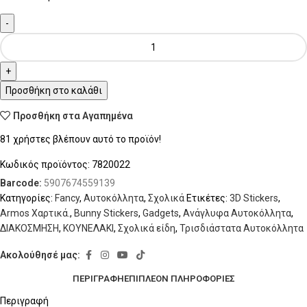
Προσθήκη στο καλάθι
Προσθήκη στα Αγαπημένα
81
χρήστες βλέπουν αυτό το προϊόν!
Κωδικός προϊόντος:
7820022
Barcode:
5907674559139
Κατηγορίες:
Fancy
,
Αυτοκόλλητα
,
Σχολικά
Ετικέτες:
3D Stickers
,
Armos Χαρτικά.
,
Bunny Stickers
,
Gadgets
,
Ανάγλυφα Αυτοκόλλητα
,
ΔΙΑΚΟΣΜΗΣΗ
,
ΚΟΥΝΕΛΑΚΙ
,
Σχολικά είδη
,
Τρισδιάστατα Αυτοκόλλητα
Ακολούθησέ μας:
ΠΕΡΙΓΡΑΦΉ
ΕΠΙΠΛΈΟΝ ΠΛΗΡΟΦΟΡΊΕΣ
Περιγραφή