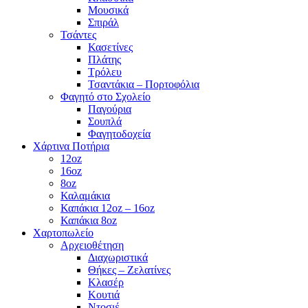
Μουσικά
Σπιράλ
Τσάντες
Κασετίνες
Πλάτης
Τρόλευ
Τσαντάκια – Πορτοφόλια
Φαγητό στο Σχολείο
Παγούρια
Σουπλά
Φαγητοδοχεία
Χάρτινα Ποτήρια
12oz
16oz
8oz
Καλαμάκια
Καπάκια 12oz – 16oz
Καπάκια 8oz
Χαρτοπωλείο
Αρχειοθέτηση
Διαχωριστικά
Θήκες – Ζελατίνες
Κλασέρ
Κουτιά
Ντοσιέ