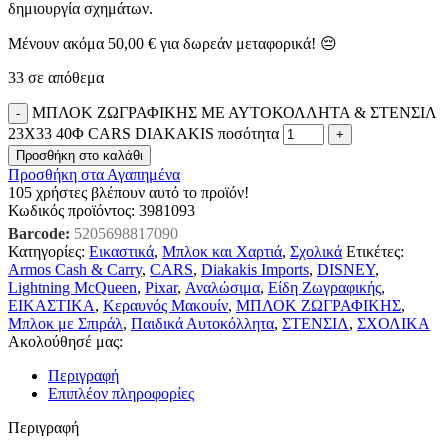
δημιουργία σχημάτων.
Μένουν ακόμα
50,00
€
για δωρεάν μεταφορικά! 😔
33 σε απόθεμα
ΜΠΛΟΚ ΖΩΓΡΑΦΙΚΗΣ ΜΕ ΑΥΤΟΚΟΛΛΗΤΑ & ΣΤΕΝΣΙΛ
23X33 40Φ CARS DIAKAKIS ποσότητα
Προσθήκη στο καλάθι
Προσθήκη στα Αγαπημένα
105
χρήστες βλέπουν αυτό το προϊόν!
Κωδικός προϊόντος:
3981093
Barcode:
5205698817090
Κατηγορίες:
Εικαστικά
,
Μπλοκ και Χαρτιά
,
Σχολικά
Ετικέτες:
Armos Cash & Carry
,
CARS
,
Diakakis Imports
,
DISNEY
,
Lightning McQueen
,
Pixar
,
Αναλώσιμα
,
Είδη Ζωγραφικής
,
ΕΙΚΑΣΤΙΚΑ
,
Κεραυνός Μακουίν
,
ΜΠΛΟΚ ΖΩΓΡΑΦΙΚΗΣ
,
Μπλοκ με Σπιράλ
,
Παιδικά Αυτοκόλλητα
,
ΣΤΕΝΣΙΛ
,
ΣΧΟΛΙΚΑ
Ακολούθησέ μας:
Περιγραφή
Επιπλέον πληροφορίες
Περιγραφή