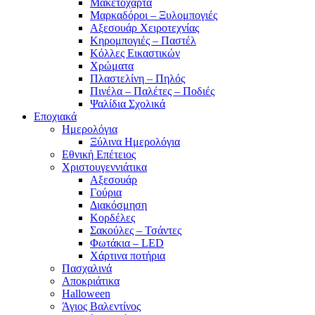
Μακετόχαρτα
Μαρκαδόροι – Ξυλομπογιές
Αξεσουάρ Χειροτεχνίας
Κηρομπογιές – Παστέλ
Κόλλες Εικαστικών
Χρώματα
Πλαστελίνη – Πηλός
Πινέλα – Παλέτες – Ποδιές
Ψαλίδια Σχολικά
Εποχιακά
Ημερολόγια
Ξύλινα Ημερολόγια
Εθνική Επέτειος
Χριστουγεννιάτικα
Αξεσουάρ
Γούρια
Διακόσμηση
Κορδέλες
Σακούλες – Τσάντες
Φωτάκια – LED
Χάρτινα ποτήρια
Πασχαλινά
Αποκριάτικα
Halloween
Άγιος Βαλεντίνος