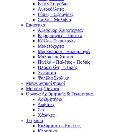
Fancy Τετράδια
Αυτοκόλλητα
Γόμες – Σφραγίδες
Στυλό – Μολύβια
Εικαστικά
Αξεσουάρ Χειροτεχνίας
Κηρομπογιές – Παστέλ
Κόλλες Εικαστικών
Μακετόχαρτα
Μαρκαδόροι – Ξυλομπογιές
Μπλοκ και Χαρτιά
Πινέλα – Παλέτες – Ποδιές
Πλαστελίνη – Πηλός
Χρώματα
Ψαλίδια Σχολικά
Μεγεθυντικοί Φακοί
Μουσική Όργανα
Όργανα Αριθμητικής & Γεωμετρίας
Αριθμητήρια
Διαβήτες
Σετ
Χάρακες
Τετράδια
Καλύμματα – Ετικέτες
Κλασσικά