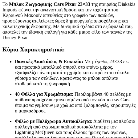
Το
Μπλοκ Ζωγραφικής Cars Pixar 23×33
της εταιρείας Diakakis
Imports φέρνει την αγωνιστική δράση και την ταχύτητα του
Κεραυνού Μακουίν απευθείας στο γραφείο των παιδιών,
προσφέροντας ατελείωτες ώρες δημιουργικής απασχόλησης και
καλλιτεχνικής έκφρασης.
Με δυναμικά σχέδια στα εξώφυλλά του,
αποτελεί την ιδανική επιλογή για κάθε μικρό φίλο των ταινιών της
Disney Pixar.
Κύρια Χαρακτηριστικά:
Ιδανικές Διαστάσεις & Ευκολία:
Με μέγεθος 23×33 εκ.
και πρακτικό μεταλλικό σπιράλ στο επάνω μέρος,
εξασφαλίζει άνεση κατά τη χρήση και επιτρέπει το εύκολο
γύρισμα των σελίδων,
κρατώντας το μπλοκ απόλυτα
σταθερό κατά τη ζωγραφική.
40 Φύλλα για Χρωμάτισμα:
Περιλαμβάνει 40 σελίδες με
απίθανα προσχέδια εμπνευσμένα από τον κόσμο των Cars,
έτοιμα να γεμίσουν με χρώμα από ξυλομπογιές,
κηρομπογιές
ή μαρκαδόρους.
Φύλλο με Πολύχρωμα Αυτοκόλλητα:
Διαθέτει μια πλούσια
συλλογή από έγχρωμα παιδικά αυτοκόλλητα με τον
Lightning McQueen και τους άλλους ήρωες των αγώνων,
κατάλληλα για τη διακόσμηση των σχεδίων ή των τετραδίων.