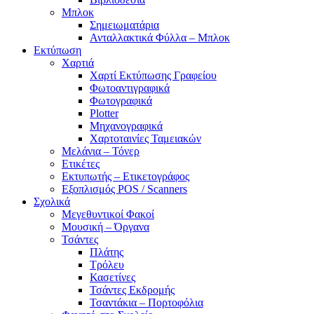
Μπλοκ
Σημειωματάρια
Ανταλλακτικά Φύλλα – Μπλοκ
Εκτύπωση
Χαρτιά
Χαρτί Εκτύπωσης Γραφείου
Φωτοαντιγραφικά
Φωτογραφικά
Plotter
Μηχανογραφικά
Χαρτοταινίες Ταμειακών
Μελάνια – Τόνερ
Ετικέτες
Εκτυπωτής – Ετικετογράφος
Εξοπλισμός POS / Scanners
Σχολικά
Μεγεθυντικοί Φακοί
Μουσική – Όργανα
Τσάντες
Πλάτης
Τρόλευ
Κασετίνες
Τσάντες Εκδρομής
Τσαντάκια – Πορτοφόλια