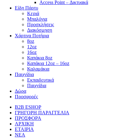
Access Point – Δικτυακά
Είδη Πάρτυ
Κεριά
Μπαλόνια
Προσκλήσεις
Διακόσμηση
Χάρτινα Ποτήρια
8oz
12oz
16oz
Καπάκια 8oz
Καπάκια 12oz – 16oz
Καλαμάκια
Παιχνίδια
Εκπαιδευτικά
Παιχνίδια
Δώρα
Προσφορές
B2B ESHOP
ΓΡΗΓΟΡΗ ΠΑΡΑΓΓΕΛΙΑ
ΠΡΟΣΦΟΡΑ
ΑΡΧΙΚΗ
ΕΤΑΙΡΙΑ
ΝΕΑ