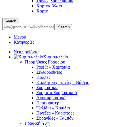
Ταινίες Συσκευασίας
Χαρτοκιβώτια
Χόρτο
Search
Search
Μενου
Κατηγορίες
Νέα προϊόντα
Χαρτοπωλείο
Προμήθειες Γραφείου
Post It – Χαρτάκια
Σελιδοδείκτες
Κόλλες
Κολλητικές Ταινίες – Βάσεις
Συρραπτικά
Σύρματα Συρραπτικού
Αποσυρραπτικά
Περφορατέρ
Ψαλίδια – Κοπίδια
Πινέζες – Καρφίτσες
Σφραγίδες – Ταμπόν
Γραφική Ύλη