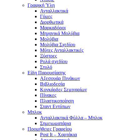
Γραφική Ύλη
Ανταλλακτικά
Γόμες
Διορθωτικά
Μαρκαδόροι
Μηχανικά Μολύβια
Μολύβια
Μολύβια Σχεδίου
Μύτες Ανταλλακτικές
Ξύστρες
Ρολά σχεδίου
Στυλό
Είδη Παρουσίασης
Αξεσουάρ Πινάκων
Βιβλιοδεσία
Κονκάρδες Σεμιναρίων
Πίνακες
Πλαστικοποίηση
Σταντ Εντύπων
Μπλοκ
Ανταλλακτικά Φύλλα – Μπλοκ
Σημειωματάρια
Προμήθειες Γραφείου
Post It – Χαρτάκια