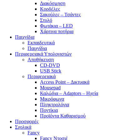
Διακόσμηση
Κορδέλες
Σακούλες – Τσάντες
Στυλό
Φωτάκια – LED
Χάρτινα ποτήρια
Παιχνίδια
Εκπαιδευτικά
Παιχνίδια
Περιφερειακά Υπολογιστών
Αποθήκευση
CD-DVD
USB Stick
Περιφερειακά
Access Point – Δικτυακά
Mousepad
Καλώδια – Adaptors – Ηχεία
Μικρόφωνα
Πληκτρολόγια
Ποντίκια
Προϊόντα Καθαρισμού
Προσφορές
Σχολικά
Fancy
Fancy Ντοσιέ