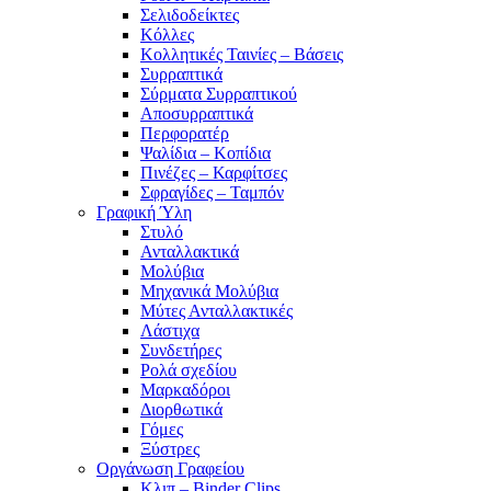
Σελιδοδείκτες
Κόλλες
Κολλητικές Ταινίες – Βάσεις
Συρραπτικά
Σύρματα Συρραπτικού
Αποσυρραπτικά
Περφορατέρ
Ψαλίδια – Κοπίδια
Πινέζες – Καρφίτσες
Σφραγίδες – Ταμπόν
Γραφική Ύλη
Στυλό
Ανταλλακτικά
Μολύβια
Μηχανικά Μολύβια
Μύτες Ανταλλακτικές
Λάστιχα
Συνδετήρες
Ρολά σχεδίου
Μαρκαδόροι
Διορθωτικά
Γόμες
Ξύστρες
Οργάνωση Γραφείου
Κλιπ – Binder Clips