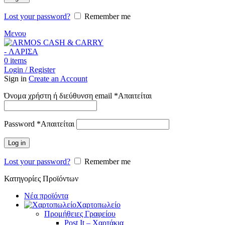
Lost your password?
Remember me
Μενου
0
items
Login / Register
Sign in
Create an Account
Όνομα χρήστη ή διεύθυνση email
*
Απαιτείται
Password
*
Απαιτείται
Log in
Lost your password?
Remember me
Κατηγορίες Προϊόντων
Νέα προϊόντα
Χαρτοπωλείο
Προμήθειες Γραφείου
Post It – Χαρτάκια