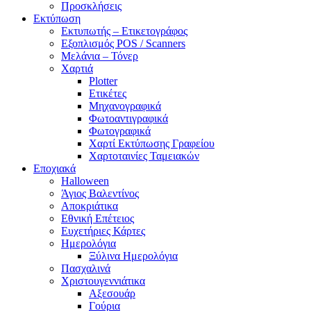
Προσκλήσεις
Εκτύπωση
Εκτυπωτής – Ετικετογράφος
Εξοπλισμός POS / Scanners
Μελάνια – Τόνερ
Χαρτιά
Plotter
Ετικέτες
Μηχανογραφικά
Φωτοαντιγραφικά
Φωτογραφικά
Χαρτί Εκτύπωσης Γραφείου
Χαρτοταινίες Ταμειακών
Εποχιακά
Halloween
Άγιος Βαλεντίνος
Αποκριάτικα
Εθνική Επέτειος
Ευχετήριες Κάρτες
Ημερολόγια
Ξύλινα Ημερολόγια
Πασχαλινά
Χριστουγεννιάτικα
Αξεσουάρ
Γούρια