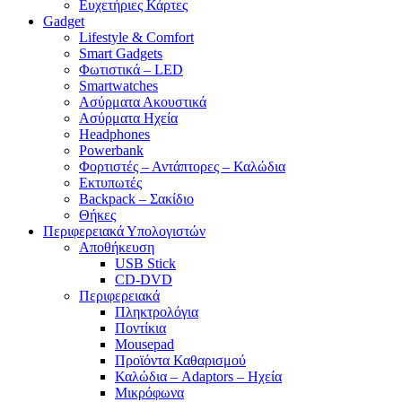
Ευχετήριες Κάρτες
Gadget
Lifestyle & Comfort
Smart Gadgets
Φωτιστικά – LED
Smartwatches
Ασύρματα Ακουστικά
Ασύρματα Ηχεία
Headphones
Powerbank
Φορτιστές – Αντάπτορες – Καλώδια
Εκτυπωτές
Backpack – Σακίδιο
Θήκες
Περιφερειακά Υπολογιστών
Αποθήκευση
USB Stick
CD-DVD
Περιφερειακά
Πληκτρολόγια
Ποντίκια
Mousepad
Προϊόντα Καθαρισμού
Καλώδια – Adaptors – Ηχεία
Μικρόφωνα