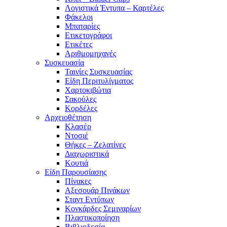
Λογιστικά Έντυπα – Καρτέλες
Φάκελοι
Μπαταρίες
Ετικετογράφοι
Ετικέτες
Αριθμομηχανές
Συσκευασία
Ταινίες Συσκευασίας
Είδη Περιτυλίγματος
Χαρτοκιβώτια
Σακούλες
Κορδέλες
Αρχειοθέτηση
Κλασέρ
Ντοσιέ
Θήκες – Ζελατίνες
Διαχωριστικά
Κουτιά
Είδη Παρουσίασης
Πίνακες
Αξεσουάρ Πινάκων
Σταντ Εντύπων
Κονκάρδες Σεμιναρίων
Πλαστικοποίηση
Βιβλιοδεσία