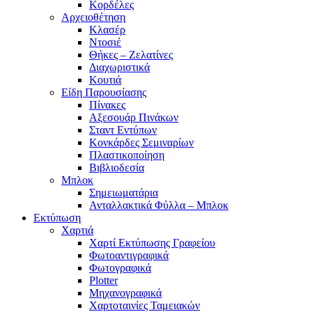
Κορδέλες
Αρχειοθέτηση
Κλασέρ
Ντοσιέ
Θήκες – Ζελατίνες
Διαχωριστικά
Κουτιά
Είδη Παρουσίασης
Πίνακες
Αξεσουάρ Πινάκων
Σταντ Εντύπων
Κονκάρδες Σεμιναρίων
Πλαστικοποίηση
Βιβλιοδεσία
Μπλοκ
Σημειωματάρια
Ανταλλακτικά Φύλλα – Μπλοκ
Εκτύπωση
Χαρτιά
Χαρτί Εκτύπωσης Γραφείου
Φωτοαντιγραφικά
Φωτογραφικά
Plotter
Μηχανογραφικά
Χαρτοταινίες Ταμειακών