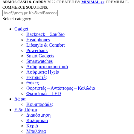
ARMOS CASH & CARRY
2022 CREATED BY
MINIMAL.gr
. PREMIUM E-
COMMERCE SOLUTIONS.
Select category
Gadget
Backpack – Σακίδιο
Headphones
Lifestyle & Comfort
Powerbank
Smart Gadgets
Smartwatches
Ασύρματα ακουστικά
Ασύρματα Ηχεία
Εκτυπωτές
Θήκες
Φορτιστές – Αντάπτορες – Καλώδια
Φωτιστικά – LED
Δώρα
Κουμπαράδες
Είδη Πάρτυ
Διακόσμηση
Καλαμάκια
Κεριά
Μπαλόνια