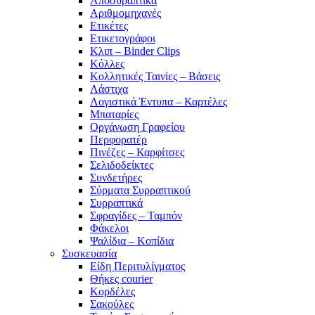
Αποσυραπτικά
Αριθμομηχανές
Ετικέτες
Ετικετογράφοι
Κλιπ – Binder Clips
Κόλλες
Κολλητικές Ταινίες – Βάσεις
Λάστιχα
Λογιστικά Έντυπα – Καρτέλες
Μπαταρίες
Οργάνωση Γραφείου
Περφορατέρ
Πινέζες – Καρφίτσες
Σελιδοδείκτες
Συνδετήρες
Σύρματα Συρραπτικού
Συρραπτικά
Σφραγίδες – Ταμπόν
Φάκελοι
Ψαλίδια – Κοπίδια
Συσκευασία
Είδη Περιτυλίγματος
Θήκες courier
Κορδέλες
Σακούλες