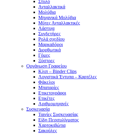
Στυλό
Ανταλλακτικά
Μολύβια
Μηχανικά Μολύβια
Μύτες Ανταλλακτικές
Λάστιχα
Συνδετήρες
Ρολά σχεδίου
Μαρκαδόροι
Διορθωτικά
Γόμες
Ξύστρες
Οργάνωση Γραφείου
Κλιπ – Binder Clips
Λογιστικά Έντυπα – Καρτέλες
Φάκελοι
Μπαταρίες
Ετικετογράφοι
Ετικέτες
Αριθμομηχανές
Συσκευασία
Ταινίες Συσκευασίας
Είδη Περιτυλίγματος
Χαρτοκιβώτια
Σακούλες