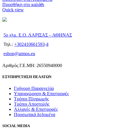
Προσθήκη στο καλάθι
Quick view
5ο χλμ. Ε.Ο. ΛΑΡΙΣΑΣ – ΑΘΗΝΑΣ
Τηλ.:
+302410661593
-
4
eshop@armos.eu
Αριθμός Γ.Ε.ΜΗ: 26550940000
ΕΞΥΠΗΡΕΤΗΣΗ ΠΕΛΑΤΩΝ
Γρήγορη Παραγγελία
Υπαναχώρηση & Επιστροφές
Τρόποι Πληρωμής
Τρόποι Αποστολής
Αλλαγές & Επιστροφές
Προσωπικά δεδομένα
SOCIAL MEDIA