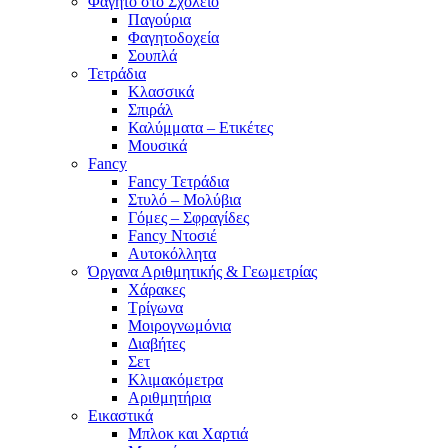
Φαγητό στο Σχολείο
Παγούρια
Φαγητοδοχεία
Σουπλά
Τετράδια
Κλασσικά
Σπιράλ
Καλύμματα – Ετικέτες
Μουσικά
Fancy
Fancy Τετράδια
Στυλό – Μολύβια
Γόμες – Σφραγίδες
Fancy Ντοσιέ
Αυτοκόλλητα
Όργανα Αριθμητικής & Γεωμετρίας
Χάρακες
Τρίγωνα
Mοιρογνωμόνια
Διαβήτες
Σετ
Κλιμακόμετρα
Αριθμητήρια
Εικαστικά
Μπλοκ και Χαρτιά