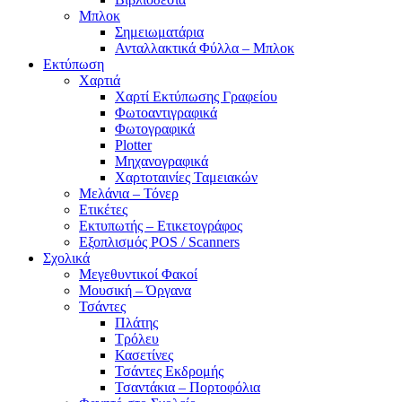
Μπλοκ
Σημειωματάρια
Ανταλλακτικά Φύλλα – Μπλοκ
Εκτύπωση
Χαρτιά
Χαρτί Εκτύπωσης Γραφείου
Φωτοαντιγραφικά
Φωτογραφικά
Plotter
Μηχανογραφικά
Χαρτοταινίες Ταμειακών
Μελάνια – Τόνερ
Ετικέτες
Εκτυπωτής – Ετικετογράφος
Εξοπλισμός POS / Scanners
Σχολικά
Μεγεθυντικοί Φακοί
Μουσική – Όργανα
Τσάντες
Πλάτης
Τρόλευ
Κασετίνες
Τσάντες Εκδρομής
Τσαντάκια – Πορτοφόλια