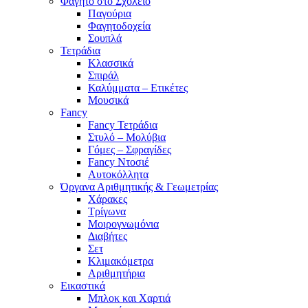
Φαγητό στο Σχολείο
Παγούρια
Φαγητοδοχεία
Σουπλά
Τετράδια
Κλασσικά
Σπιράλ
Καλύμματα – Ετικέτες
Μουσικά
Fancy
Fancy Τετράδια
Στυλό – Μολύβια
Γόμες – Σφραγίδες
Fancy Ντοσιέ
Αυτοκόλλητα
Όργανα Αριθμητικής & Γεωμετρίας
Χάρακες
Τρίγωνα
Mοιρογνωμόνια
Διαβήτες
Σετ
Κλιμακόμετρα
Αριθμητήρια
Εικαστικά
Μπλοκ και Χαρτιά