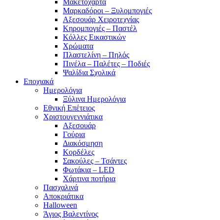
Μακετόχαρτα
Μαρκαδόροι – Ξυλομπογιές
Αξεσουάρ Χειροτεχνίας
Κηρομπογιές – Παστέλ
Κόλλες Εικαστικών
Χρώματα
Πλαστελίνη – Πηλός
Πινέλα – Παλέτες – Ποδιές
Ψαλίδια Σχολικά
Εποχιακά
Ημερολόγια
Ξύλινα Ημερολόγια
Εθνική Επέτειος
Χριστουγεννιάτικα
Αξεσουάρ
Γούρια
Διακόσμηση
Κορδέλες
Σακούλες – Τσάντες
Φωτάκια – LED
Χάρτινα ποτήρια
Πασχαλινά
Αποκριάτικα
Halloween
Άγιος Βαλεντίνος