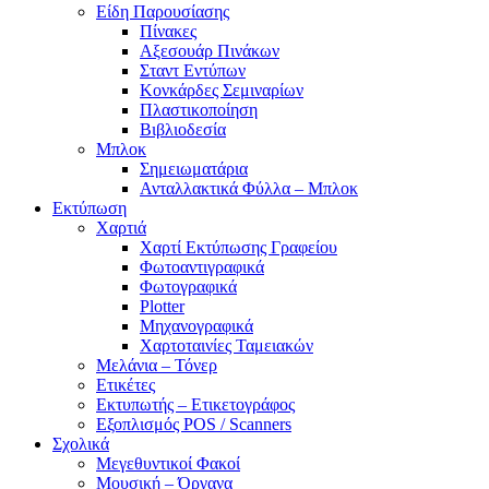
Είδη Παρουσίασης
Πίνακες
Αξεσουάρ Πινάκων
Σταντ Εντύπων
Κονκάρδες Σεμιναρίων
Πλαστικοποίηση
Βιβλιοδεσία
Μπλοκ
Σημειωματάρια
Ανταλλακτικά Φύλλα – Μπλοκ
Εκτύπωση
Χαρτιά
Χαρτί Εκτύπωσης Γραφείου
Φωτοαντιγραφικά
Φωτογραφικά
Plotter
Μηχανογραφικά
Χαρτοταινίες Ταμειακών
Μελάνια – Τόνερ
Ετικέτες
Εκτυπωτής – Ετικετογράφος
Εξοπλισμός POS / Scanners
Σχολικά
Μεγεθυντικοί Φακοί
Μουσική – Όργανα