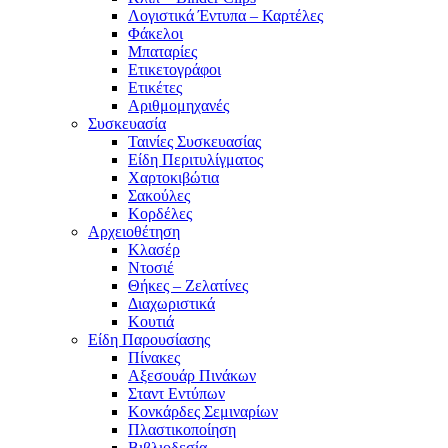
Λογιστικά Έντυπα – Καρτέλες
Φάκελοι
Μπαταρίες
Ετικετογράφοι
Ετικέτες
Αριθμομηχανές
Συσκευασία
Ταινίες Συσκευασίας
Είδη Περιτυλίγματος
Χαρτοκιβώτια
Σακούλες
Κορδέλες
Αρχειοθέτηση
Κλασέρ
Ντοσιέ
Θήκες – Ζελατίνες
Διαχωριστικά
Κουτιά
Είδη Παρουσίασης
Πίνακες
Αξεσουάρ Πινάκων
Σταντ Εντύπων
Κονκάρδες Σεμιναρίων
Πλαστικοποίηση
Βιβλιοδεσία