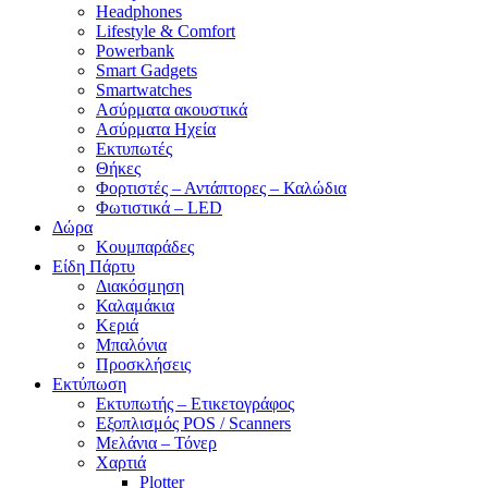
Headphones
Lifestyle & Comfort
Powerbank
Smart Gadgets
Smartwatches
Ασύρματα ακουστικά
Ασύρματα Ηχεία
Εκτυπωτές
Θήκες
Φορτιστές – Αντάπτορες – Καλώδια
Φωτιστικά – LED
Δώρα
Κουμπαράδες
Είδη Πάρτυ
Διακόσμηση
Καλαμάκια
Κεριά
Μπαλόνια
Προσκλήσεις
Εκτύπωση
Εκτυπωτής – Ετικετογράφος
Εξοπλισμός POS / Scanners
Μελάνια – Τόνερ
Χαρτιά
Plotter