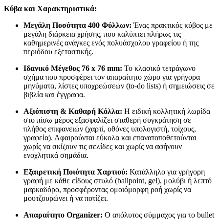
Κύβα και Χαρακτηριστικά:
Μεγάλη Ποσότητα 400 Φύλλων:
Ένας πρακτικός κύβος με
μεγάλη διάρκεια χρήσης, που καλύπτει πλήρως τις
καθημερινές ανάγκες ενός πολυάσχολου γραφείου ή της
περιόδου εξεταστικής.
Ιδανικό Μέγεθος 76 x 76 mm:
Το κλασικό τετράγωνο
σχήμα που προσφέρει τον απαραίτητο χώρο για γρήγορα
μηνύματα, λίστες υποχρεώσεων (to-do lists) ή σημειώσεις σε
βιβλία και έγγραφα.
Αξιόπιστη & Καθαρή Κόλλα:
Η ειδική κολλητική λωρίδα
στο πίσω μέρος εξασφαλίζει σταθερή συγκράτηση σε
πλήθος επιφανειών (χαρτί, οθόνες υπολογιστή, τοίχους,
γραφεία). Αφαιρούνται εύκολα και επανατοποθετούνται
χωρίς να σκίζουν τις σελίδες και χωρίς να αφήνουν
ενοχλητικά σημάδια.
Εξαιρετική Ποιότητα Χαρτιού:
Κατάλληλο για γρήγορη
γραφή με κάθε είδους στυλό (ballpoint, gel), μολύβι ή λεπτό
μαρκαδόρο, προσφέροντας ομοιόμορφη ροή χωρίς να
μουτζουρώνει ή να ποτίζει.
Απαραίτητο Organizer:
Ο απόλυτος σύμμαχος για το bullet