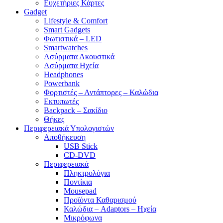
Ευχετήριες Κάρτες
Gadget
Lifestyle & Comfort
Smart Gadgets
Φωτιστικά – LED
Smartwatches
Ασύρματα Ακουστικά
Ασύρματα Ηχεία
Headphones
Powerbank
Φορτιστές – Αντάπτορες – Καλώδια
Εκτυπωτές
Backpack – Σακίδιο
Θήκες
Περιφερειακά Υπολογιστών
Αποθήκευση
USB Stick
CD-DVD
Περιφερειακά
Πληκτρολόγια
Ποντίκια
Mousepad
Προϊόντα Καθαρισμού
Καλώδια – Adaptors – Ηχεία
Μικρόφωνα