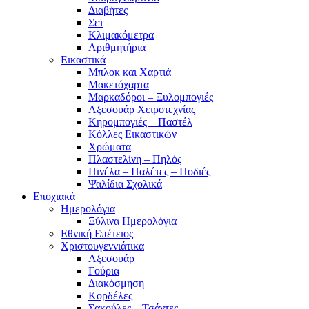
Διαβήτες
Σετ
Κλιμακόμετρα
Αριθμητήρια
Εικαστικά
Μπλοκ και Χαρτιά
Μακετόχαρτα
Μαρκαδόροι – Ξυλομπογιές
Αξεσουάρ Χειροτεχνίας
Κηρομπογιές – Παστέλ
Κόλλες Εικαστικών
Χρώματα
Πλαστελίνη – Πηλός
Πινέλα – Παλέτες – Ποδιές
Ψαλίδια Σχολικά
Εποχιακά
Ημερολόγια
Ξύλινα Ημερολόγια
Εθνική Επέτειος
Χριστουγεννιάτικα
Αξεσουάρ
Γούρια
Διακόσμηση
Κορδέλες
Σακούλες – Τσάντες