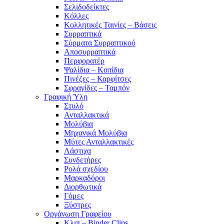
Σελιδοδείκτες
Κόλλες
Κολλητικές Ταινίες – Βάσεις
Συρραπτικά
Σύρματα Συρραπτικού
Αποσυρραπτικά
Περφορατέρ
Ψαλίδια – Κοπίδια
Πινέζες – Καρφίτσες
Σφραγίδες – Ταμπόν
Γραφική Ύλη
Στυλό
Ανταλλακτικά
Μολύβια
Μηχανικά Μολύβια
Μύτες Ανταλλακτικές
Λάστιχα
Συνδετήρες
Ρολά σχεδίου
Μαρκαδόροι
Διορθωτικά
Γόμες
Ξύστρες
Οργάνωση Γραφείου
Κλιπ – Binder Clips