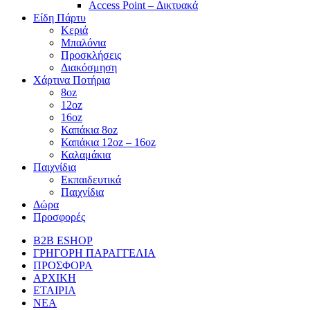
Access Point – Δικτυακά
Είδη Πάρτυ
Κεριά
Μπαλόνια
Προσκλήσεις
Διακόσμηση
Χάρτινα Ποτήρια
8oz
12oz
16oz
Καπάκια 8oz
Καπάκια 12oz – 16oz
Καλαμάκια
Παιχνίδια
Εκπαιδευτικά
Παιχνίδια
Δώρα
Προσφορές
B2B ESHOP
ΓΡΗΓΟΡΗ ΠΑΡΑΓΓΕΛΙΑ
ΠΡΟΣΦΟΡΑ
ΑΡΧΙΚΗ
ΕΤΑΙΡΙΑ
ΝΕΑ