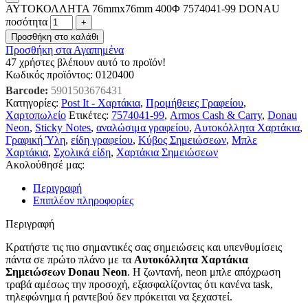
ΑΥΤΟΚΟΛΛΗΤΑ 76mmx76mm 400Φ 7574041-99 DONAU
ποσότητα
Προσθήκη στο καλάθι
Προσθήκη στα Αγαπημένα
47
χρήστες βλέπουν αυτό το προϊόν!
Κωδικός προϊόντος:
0120400
Barcode:
5901503676431
Κατηγορίες:
Post It - Χαρτάκια
,
Προμήθειες Γραφείου
,
Χαρτοπωλείο
Ετικέτες:
7574041-99
,
Armos Cash & Carry
,
Donau
Neon
,
Sticky Notes
,
αναλώσιμα γραφείου
,
Αυτοκόλλητα Χαρτάκια
,
Γραφική Ύλη
,
είδη γραφείου
,
Κύβος Σημειώσεων
,
Μπλε
Χαρτάκια
,
Σχολικά είδη
,
Χαρτάκια Σημειώσεων
Ακολούθησέ μας:
Περιγραφή
Επιπλέον πληροφορίες
Περιγραφή
Κρατήστε τις πιο σημαντικές σας σημειώσεις και υπενθυμίσεις
πάντα σε πρώτο πλάνο με τα
Αυτοκόλλητα Χαρτάκια
Σημειώσεων Donau Neon
. Η ζωντανή, neon μπλε απόχρωση
τραβά αμέσως την προσοχή, εξασφαλίζοντας ότι κανένα task,
τηλεφώνημα ή ραντεβού δεν πρόκειται να ξεχαστεί.