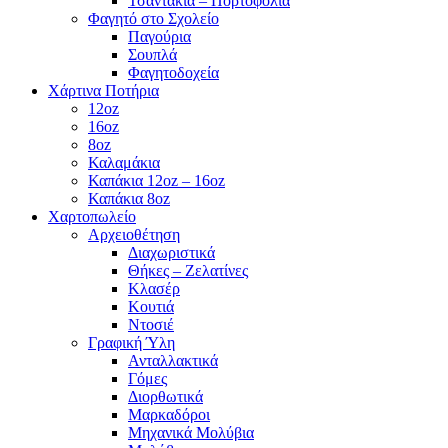
Τσαντάκια – Πορτοφόλια
Φαγητό στο Σχολείο
Παγούρια
Σουπλά
Φαγητοδοχεία
Χάρτινα Ποτήρια
12oz
16oz
8oz
Καλαμάκια
Καπάκια 12oz – 16oz
Καπάκια 8oz
Χαρτοπωλείο
Αρχειοθέτηση
Διαχωριστικά
Θήκες – Ζελατίνες
Κλασέρ
Κουτιά
Ντοσιέ
Γραφική Ύλη
Ανταλλακτικά
Γόμες
Διορθωτικά
Μαρκαδόροι
Μηχανικά Μολύβια