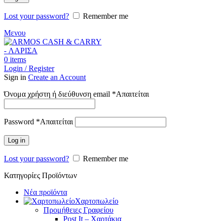
Lost your password?
Remember me
Μενου
0
items
Login / Register
Sign in
Create an Account
Όνομα χρήστη ή διεύθυνση email
*
Απαιτείται
Password
*
Απαιτείται
Log in
Lost your password?
Remember me
Κατηγορίες Προϊόντων
Νέα προϊόντα
Χαρτοπωλείο
Προμήθειες Γραφείου
Post It – Χαρτάκια