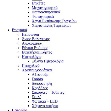
Ετικέτες
Μηχανογραφικά
Φωτοαντιγραφικά
Φωτογραφικά
Χαρτί Εκτύπωσης Γραφείου
Χαρτοταινίες Ταμειακών
Εποχιακά
Halloween
Άγιος Βαλεντίνος
Αποκριάτικα
Εθνική Επέτειος
Ευχετήριες Κάρτες
Ημερολόγια
Ξύλινα Ημερολόγια
Πασχαλινά
Χριστουγεννιάτικα
Αξεσουάρ
Γούρια
Διακόσμηση
Κορδέλες
Σακούλες – Τσάντες
Στυλό
Φωτάκια – LED
Χάρτινα ποτήρια
Παιχνίδια