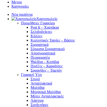
Μενου
Κατηγορίες
Νέα προϊόντα
Χαρτοπωλείο
Προμήθειες Γραφείου
Post It – Χαρτάκια
Σελιδοδείκτες
Κόλλες
Κολλητικές Ταινίες – Βάσεις
Συρραπτικά
Σύρματα Συρραπτικού
Αποσυρραπτικά
Περφορατέρ
Ψαλίδια – Κοπίδια
Πινέζες – Καρφίτσες
Σφραγίδες – Ταμπόν
Γραφική Ύλη
Στυλό
Ανταλλακτικά
Μολύβια
Μηχανικά Μολύβια
Μύτες Ανταλλακτικές
Λάστιχα
Συνδετήρες