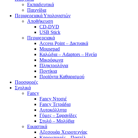
Εκπαιδευτικά
Παιχνίδια
Περιφερειακά Υπολογιστών
Αποθήκευση
CD-DVD
USB Stick
Περιφερειακά
Access Point – Δικτυακά
Mousepad
Καλώδια – Adaptors – Ηχεία
Μικρόφωνα
Πληκτρολόγια
Ποντίκια
Προϊόντα Καθαρισμού
Προσφορές
Σχολικά
Fancy
Fancy Ντοσιέ
Fancy Τετράδια
Αυτοκόλλητα
Γόμες – Σφραγίδες
Στυλό – Μολύβια
Εικαστικά
Αξεσουάρ Χειροτεχνίας
Κηρομπογιές – Παστέλ