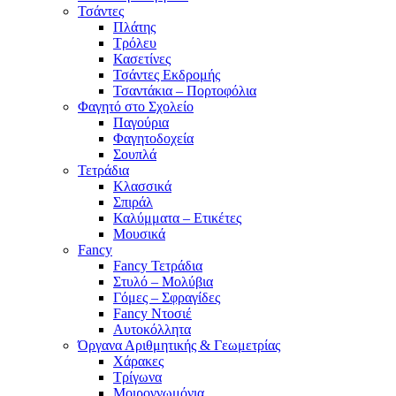
Τσάντες
Πλάτης
Τρόλευ
Κασετίνες
Τσάντες Εκδρομής
Τσαντάκια – Πορτοφόλια
Φαγητό στο Σχολείο
Παγούρια
Φαγητοδοχεία
Σουπλά
Τετράδια
Κλασσικά
Σπιράλ
Καλύμματα – Ετικέτες
Μουσικά
Fancy
Fancy Τετράδια
Στυλό – Μολύβια
Γόμες – Σφραγίδες
Fancy Ντοσιέ
Αυτοκόλλητα
Όργανα Αριθμητικής & Γεωμετρίας
Χάρακες
Τρίγωνα
Mοιρογνωμόνια