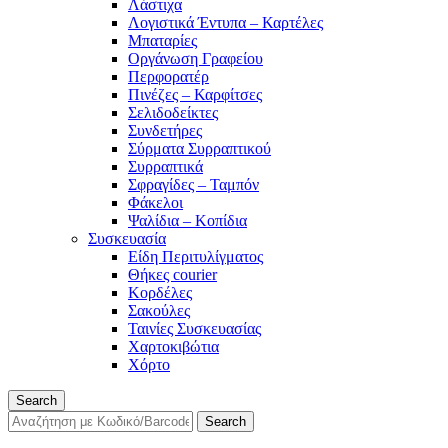
Λάστιχα
Λογιστικά Έντυπα – Καρτέλες
Μπαταρίες
Οργάνωση Γραφείου
Περφορατέρ
Πινέζες – Καρφίτσες
Σελιδοδείκτες
Συνδετήρες
Σύρματα Συρραπτικού
Συρραπτικά
Σφραγίδες – Ταμπόν
Φάκελοι
Ψαλίδια – Κοπίδια
Συσκευασία
Είδη Περιτυλίγματος
Θήκες courier
Κορδέλες
Σακούλες
Ταινίες Συσκευασίας
Χαρτοκιβώτια
Χόρτο
Search
Search