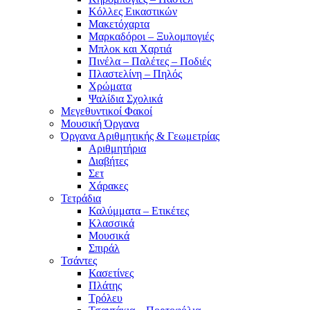
Κόλλες Εικαστικών
Μακετόχαρτα
Μαρκαδόροι – Ξυλομπογιές
Μπλοκ και Χαρτιά
Πινέλα – Παλέτες – Ποδιές
Πλαστελίνη – Πηλός
Χρώματα
Ψαλίδια Σχολικά
Μεγεθυντικοί Φακοί
Μουσική Όργανα
Όργανα Αριθμητικής & Γεωμετρίας
Αριθμητήρια
Διαβήτες
Σετ
Χάρακες
Τετράδια
Καλύμματα – Ετικέτες
Κλασσικά
Μουσικά
Σπιράλ
Τσάντες
Κασετίνες
Πλάτης
Τρόλευ