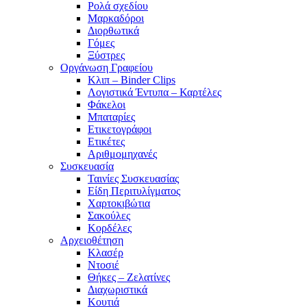
Ρολά σχεδίου
Μαρκαδόροι
Διορθωτικά
Γόμες
Ξύστρες
Οργάνωση Γραφείου
Κλιπ – Binder Clips
Λογιστικά Έντυπα – Καρτέλες
Φάκελοι
Μπαταρίες
Ετικετογράφοι
Ετικέτες
Αριθμομηχανές
Συσκευασία
Ταινίες Συσκευασίας
Είδη Περιτυλίγματος
Χαρτοκιβώτια
Σακούλες
Κορδέλες
Αρχειοθέτηση
Κλασέρ
Ντοσιέ
Θήκες – Ζελατίνες
Διαχωριστικά
Κουτιά