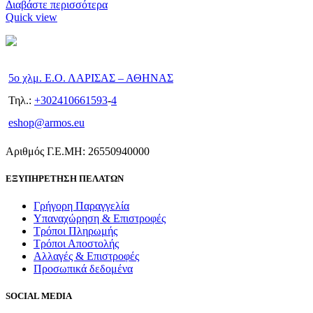
Διαβάστε περισσότερα
Quick view
5ο χλμ. Ε.Ο. ΛΑΡΙΣΑΣ – ΑΘΗΝΑΣ
Τηλ.:
+302410661593
-
4
eshop@armos.eu
Αριθμός Γ.Ε.ΜΗ: 26550940000
ΕΞΥΠΗΡΕΤΗΣΗ ΠΕΛΑΤΩΝ
Γρήγορη Παραγγελία
Υπαναχώρηση & Επιστροφές
Τρόποι Πληρωμής
Τρόποι Αποστολής
Αλλαγές & Επιστροφές
Προσωπικά δεδομένα
SOCIAL MEDIA