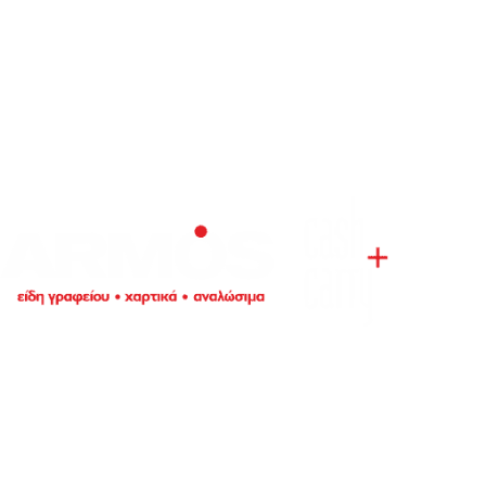
5ο χλμ. Ε.Ο. ΛΑΡΙΣΑΣ – ΑΘΗΝΑΣ
Τηλ.:
+302410661593
-
4
eshop@armos.eu