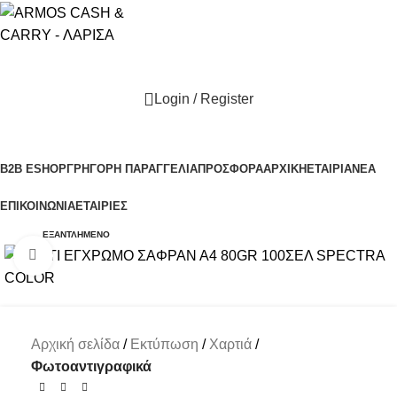
Login / Register
Κατηγορίες Προϊόντων
B2B ESHOP
ΓΡΗΓΟΡΗ ΠΑΡΑΓΓΕΛΙΑ
ΠΡΟΣΦΟΡΑ
ΑΡΧΙΚΗ
ΕΤΑΙΡΙΑ
ΝΕΑ
ΕΠΙΚΟΙΝΩΝΙΑ
ΕΤΑΙΡΙΕΣ
ΕΞΑΝΤΛΗΜΈΝΟ
Click to enlarge
Αρχική σελίδα
Εκτύπωση
Χαρτιά
Φωτοαντιγραφικά