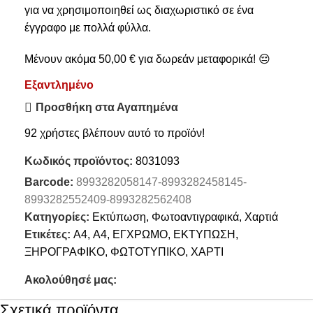
για να χρησιμοποιηθεί ως διαχωριστικό σε ένα
έγγραφο με πολλά φύλλα.
Μένουν ακόμα
50,00
€
για δωρεάν μεταφορικά! 😔
Εξαντλημένο
Προσθήκη στα Αγαπημένα
92
χρήστες βλέπουν αυτό το προϊόν!
Κωδικός προϊόντος:
8031093
Barcode:
8993282058147-8993282458145-
8993282552409-8993282562408
Κατηγορίες:
Εκτύπωση
,
Φωτοαντιγραφικά
,
Χαρτιά
Ετικέτες:
A4
,
Α4
,
ΕΓΧΡΩΜΟ
,
ΕΚΤΥΠΩΣΗ
,
ΞΗΡΟΓΡΑΦΙΚΟ
,
ΦΩΤΟΤΥΠΙΚΟ
,
ΧΑΡΤΙ
Ακολούθησέ μας:
Σχετικά προϊόντα