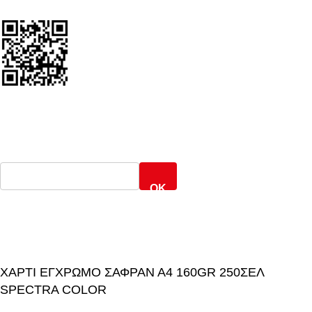
ΕΝΤΟΠΙΣΜΟΣ ΑΠΟΣΤΟΛΗΣ
Γενική Ταχυδρομική
OK
ARMOS CASH & CARRY
2022 CREATED BY
MINIMAL.gr
. PREMIUM
E-COMMERCE SOLUTIONS.
ΧΑΡΤΙ ΕΓΧΡΩΜΟ ΣΑΦΡΑΝ Α4 160GR 250ΣΕΛ
SPECTRA COLOR