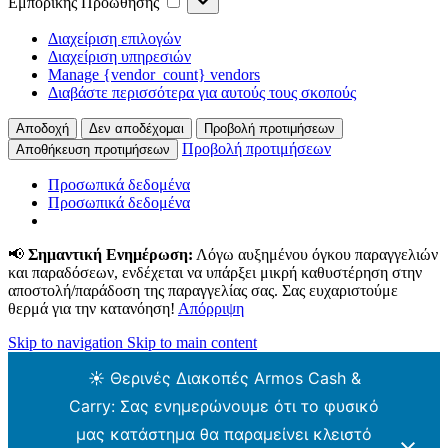
Εμπορικής Προώθησης
Προώθησης
Διαχείριση επιλογών
Διαχείριση υπηρεσιών
Manage {vendor_count} vendors
Διαβάστε περισσότερα για αυτούς τους σκοπούς
Αποδοχή
Δεν αποδέχομαι
Προβολή προτιμήσεων
Προβολή προτιμήσεων
Αποθήκευση προτιμήσεων
Προσωπικά δεδομένα
Προσωπικά δεδομένα
📢
Σημαντική Ενημέρωση:
Λόγω αυξημένου όγκου παραγγελιών
και παραδόσεων, ενδέχεται να υπάρξει μικρή καθυστέρηση στην
αποστολή/παράδοση της παραγγελίας σας. Σας ευχαριστούμε
θερμά για την κατανόηση!
Απόρριψη
Skip to navigation
Skip to main content
☀️ Θερινές Διακοπές Armos Cash &
Carry: Σας ενημερώνουμε ότι το φυσικό
μας κατάστημα θα παραμείνει κλειστό