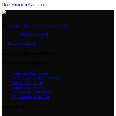
Προσθήκη στα Αγαπημένα
Διαβάστε περισσότερα
Quick view
5ο χλμ. Ε.Ο. ΛΑΡΙΣΑΣ – ΑΘΗΝΑΣ
Τηλ.:
+302410661593
-
4
eshop@armos.eu
Αριθμός Γ.Ε.ΜΗ: 26550940000
ΕΞΥΠΗΡΕΤΗΣΗ ΠΕΛΑΤΩΝ
Γρήγορη Παραγγελία
Υπαναχώρηση & Επιστροφές
Τρόποι Πληρωμής
Τρόποι Αποστολής
Αλλαγές & Επιστροφές
Προσωπικά δεδομένα
SOCIAL MEDIA