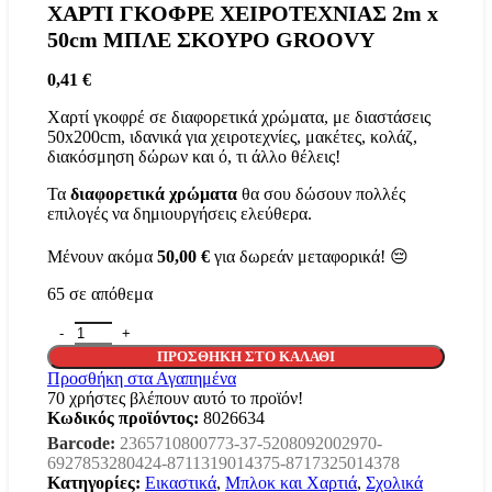
ΧΑΡΤΙ ΓΚΟΦΡΕ ΧΕΙΡΟΤΕΧΝΙΑΣ 2m x
50cm ΜΠΛΕ ΣΚΟΥΡΟ GROOVY
0,41
€
Χαρτί γκοφρέ σε διαφορετικά χρώματα, με διαστάσεις
50x200cm, ιδανικά για χειροτεχνίες, μακέτες, κολάζ,
διακόσμηση δώρων και ό, τι άλλο θέλεις!
Τα
διαφορετικά χρώματα
θα σου δώσουν πολλές
επιλογές να δημιουργήσεις ελεύθερα.
Μένουν ακόμα
50,00
€
για δωρεάν μεταφορικά! 😔
65 σε απόθεμα
ΧΑΡΤΙ ΓΚΟΦΡΕ ΧΕΙΡΟΤΕΧΝΙΑΣ 2m x 50cm ΜΠΛΕ ΣΚΟ
ΠΡΟΣΘΉΚΗ ΣΤΟ ΚΑΛΆΘΙ
Προσθήκη στα Αγαπημένα
70
χρήστες βλέπουν αυτό το προϊόν!
Κωδικός προϊόντος:
8026634
Barcode:
2365710800773-37-5208092002970-
6927853280424-8711319014375-8717325014378
Κατηγορίες:
Εικαστικά
,
Μπλοκ και Χαρτιά
,
Σχολικά