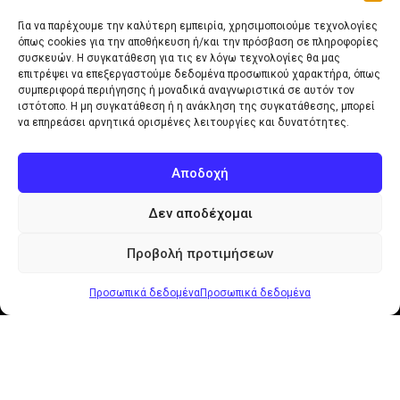
Για να παρέχουμε την καλύτερη εμπειρία, χρησιμοποιούμε τεχνολογίες
όπως cookies για την αποθήκευση ή/και την πρόσβαση σε πληροφορίες
συσκευών. Η συγκατάθεση για τις εν λόγω τεχνολογίες θα μας
Μεγάλος δείκτης
Απόσταση γραμμάτων
επιτρέψει να επεξεργαστούμε δεδομένα προσωπικού χαρακτήρα, όπως
συμπεριφορά περιήγησης ή μοναδικά αναγνωριστικά σε αυτόν τον
ιστότοπο. Η μη συγκατάθεση ή η ανάκληση της συγκατάθεσης, μπορεί
να επηρεάσει αρνητικά ορισμένες λειτουργίες και δυνατότητες.
Αποδοχή
Λόγω αυξημένου όγκου
παραγγελιών και παραδόσεων,
Δεν αποδέχομαι
ενδέχεται να υπάρξει μικρή
Βάρος γραμματοσειράς
Σημαντική
📢
καθυστέρηση στην αποστολή/
Ενημέρωση:
Προβολή προτιμήσεων
παράδοση της παραγγελίας σας.
Σας ευχαριστούμε θερμά για την
Προσωπικά δεδομένα
Προσωπικά δεδομένα
κατανόηση!