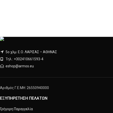
5ο χλμ. Ε.Ο. ΛΑΡΙΣΑΣ – ΑΘΗΝΑΣ
Τηλ.:
+302410661593
-
4
eshop@armos.eu
Αριθμός Γ.Ε.ΜΗ: 26550940000
ΕΞΥΠΗΡΕΤΗΣΗ ΠΕΛΑΤΩΝ
Γρήγορη Παραγγελία