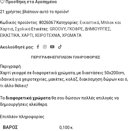
Προσθήκη στα Αγαπημένα
21
χρήστες βλέπουν αυτό το προϊόν!
Κωδικός προϊόντος:
8026067
Κατηγορίες:
Εικαστικά
,
Μπλοκ και
Χαρτιά
,
Σχολικά
Ετικέτες:
GROOVY
,
ΓΚΟΦΡΕ
,
ΔΗΜΙΟΥΡΓΙΕΣ
,
ΕΙΚΑΣΤΙΚΑ
,
ΧΑΡΤΙ
,
ΧΕΙΡΟΤΕΧΝΙΑ
,
ΧΡΩΜΑΤΑ
Ακολούθησέ μας:
ΠΕΡΙΓΡΑΦΉ
ΕΠΙΠΛΈΟΝ ΠΛΗΡΟΦΟΡΊΕΣ
Περιγραφή
Χαρτί γκοφρέ σε διαφορετικά χρώματα, με διαστάσεις 50x200cm,
ιδανικά για χειροτεχνίες, μακέτες, κολάζ, διακόσμηση δώρων και ό,
τι άλλο θέλεις!
Τα
διαφορετικά χρώματα
θα σου δώσουν πολλές επιλογές να
δημιουργήσεις ελεύθερα.
Επιπλέον πληροφορίες
ΒΆΡΟΣ
0,100 κ.