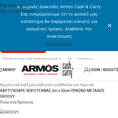
Skip to navigation
☀️ Θερινές Διακοπές Armos Cash & Carry:
Skip to main content
Σας ενημερώνουμε ότι το φυσικό μας
κατάστημα θα παραμείνει κλειστό για
ορισμένες ημέρες. Διαβάστε την
ανακοίνωση
Περισσότερα
ΕΞΑΝΤΛΗΜΈΝΟ
Δωρεάν Μεταφορικά για αγορές άνω των 49€
ΜΕΝΟΥ
LOGIN / REGIST
Click to enlarge
Αρχική σελίδα
Σχολικά
Εικαστικά
Μπλοκ και Χαρτιά
ΧΑΡΤΙ ΓΚΟΦΡΕ ΧΕΙΡΟΤΕΧΝΙΑΣ 2m x 50cm ΠΡΑΣΙΝΟ ΜΕΤΑΛΙΖΕ
GROOVY
Πίσω στα Προϊόντα