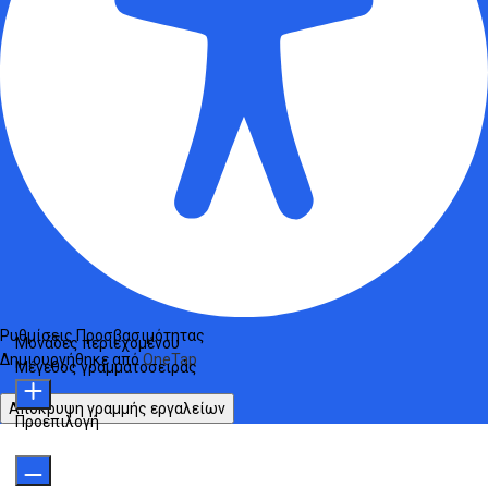
Ρυθμίσεις Προσβασιμότητας
Μονάδες περιεχομένου
Δημιουργήθηκε από
OneTap
Μέγεθος γραμματοσειράς
Απόκρυψη γραμμής εργαλείων
Προεπιλογή