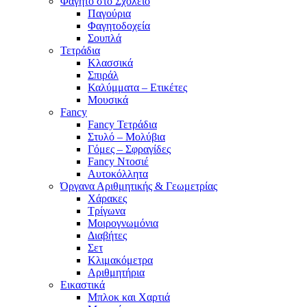
Φαγητό στο Σχολείο
Παγούρια
Φαγητοδοχεία
Σουπλά
Τετράδια
Κλασσικά
Σπιράλ
Καλύμματα – Ετικέτες
Μουσικά
Fancy
Fancy Τετράδια
Στυλό – Μολύβια
Γόμες – Σφραγίδες
Fancy Ντοσιέ
Αυτοκόλλητα
Όργανα Αριθμητικής & Γεωμετρίας
Χάρακες
Τρίγωνα
Mοιρογνωμόνια
Διαβήτες
Σετ
Κλιμακόμετρα
Αριθμητήρια
Εικαστικά
Μπλοκ και Χαρτιά