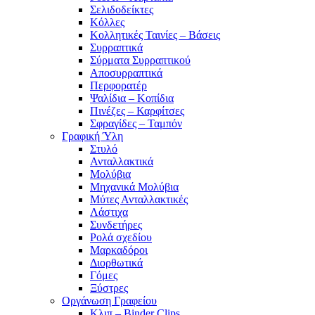
Σελιδοδείκτες
Κόλλες
Κολλητικές Ταινίες – Βάσεις
Συρραπτικά
Σύρματα Συρραπτικού
Αποσυρραπτικά
Περφορατέρ
Ψαλίδια – Κοπίδια
Πινέζες – Καρφίτσες
Σφραγίδες – Ταμπόν
Γραφική Ύλη
Στυλό
Ανταλλακτικά
Μολύβια
Μηχανικά Μολύβια
Μύτες Ανταλλακτικές
Λάστιχα
Συνδετήρες
Ρολά σχεδίου
Μαρκαδόροι
Διορθωτικά
Γόμες
Ξύστρες
Οργάνωση Γραφείου
Κλιπ – Binder Clips