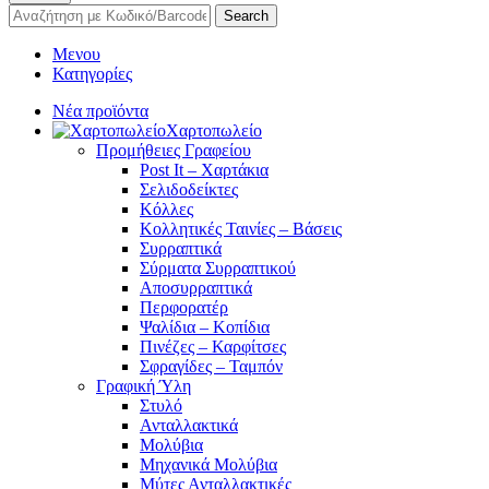
Search
Μενου
Κατηγορίες
Νέα προϊόντα
Χαρτοπωλείο
Προμήθειες Γραφείου
Post It – Χαρτάκια
Σελιδοδείκτες
Κόλλες
Κολλητικές Ταινίες – Βάσεις
Συρραπτικά
Σύρματα Συρραπτικού
Αποσυρραπτικά
Περφορατέρ
Ψαλίδια – Κοπίδια
Πινέζες – Καρφίτσες
Σφραγίδες – Ταμπόν
Γραφική Ύλη
Στυλό
Ανταλλακτικά
Μολύβια
Μηχανικά Μολύβια
Μύτες Ανταλλακτικές