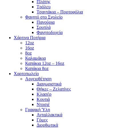
Πλάτης
Τρόλευ
Τσαντάκια – Πορτοφόλια
Φαγητό στο Σχολείο
Παγούρια
Σουπλά
Φαγητοδοχεία
Χάρτινα Ποτήρια
12oz
16oz
8oz
Καλαμάκια
Καπάκια 12oz – 16oz
Καπάκια 8oz
Χαρτοπωλείο
Αρχειοθέτηση
Διαχωριστικά
Θήκες – Ζελατίνες
Κλασέρ
Κουτιά
Ντοσιέ
Γραφική Ύλη
Ανταλλακτικά
Γόμες
Διορθωτικά