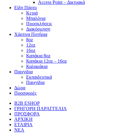
Access Point – Δικτυακά
Είδη Πάρτυ
Κεριά
Μπαλόνια
Προσκλήσεις
Διακόσμηση
Χάρτινα Ποτήρια
8oz
12oz
16oz
Καπάκια 8oz
Καπάκια 12oz – 16oz
Καλαμάκια
Παιχνίδια
Εκπαιδευτικά
Παιχνίδια
Δώρα
Προσφορές
B2B ESHOP
ΓΡΗΓΟΡΗ ΠΑΡΑΓΓΕΛΙΑ
ΠΡΟΣΦΟΡΑ
ΑΡΧΙΚΗ
ΕΤΑΙΡΙΑ
ΝΕΑ