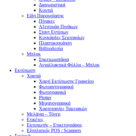
Διαχωριστικά
Κουτιά
Είδη Παρουσίασης
Πίνακες
Αξεσουάρ Πινάκων
Σταντ Εντύπων
Κονκάρδες Σεμιναρίων
Πλαστικοποίηση
Βιβλιοδεσία
Μπλοκ
Σημειωματάρια
Ανταλλακτικά Φύλλα – Μπλοκ
Εκτύπωση
Χαρτιά
Χαρτί Εκτύπωσης Γραφείου
Φωτοαντιγραφικά
Φωτογραφικά
Plotter
Μηχανογραφικά
Χαρτοταινίες Ταμειακών
Μελάνια – Τόνερ
Ετικέτες
Εκτυπωτής – Ετικετογράφος
Εξοπλισμός POS / Scanners
Σχολικά