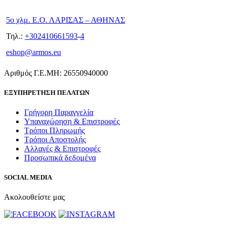
5ο χλμ. Ε.Ο. ΛΑΡΙΣΑΣ – ΑΘΗΝΑΣ
Τηλ.:
+302410661593
-
4
eshop@armos.eu
Αριθμός Γ.Ε.ΜΗ: 26550940000
ΕΞΥΠΗΡΕΤΗΣΗ ΠΕΛΑΤΩΝ
Γρήγορη Παραγγελία
Υπαναχώρηση & Επιστροφές
Τρόποι Πληρωμής
Τρόποι Αποστολής
Αλλαγές & Επιστροφές
Προσωπικά δεδομένα
SOCIAL MEDIA
Ακολουθείστε μας