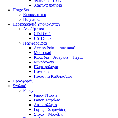
Φωτάκια – LED
Χάρτινα ποτήρια
Παιχνίδια
Εκπαιδευτικά
Παιχνίδια
Περιφερειακά Υπολογιστών
Αποθήκευση
CD-DVD
USB Stick
Περιφερειακά
Access Point – Δικτυακά
Mousepad
Καλώδια – Adaptors – Ηχεία
Μικρόφωνα
Πληκτρολόγια
Ποντίκια
Προϊόντα Καθαρισμού
Προσφορές
Σχολικά
Fancy
Fancy Ντοσιέ
Fancy Τετράδια
Αυτοκόλλητα
Γόμες – Σφραγίδες
Στυλό – Μολύβια