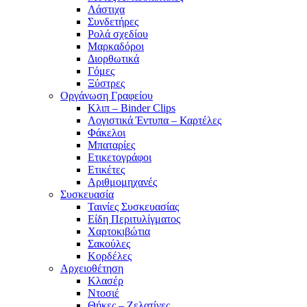
Λάστιχα
Συνδετήρες
Ρολά σχεδίου
Μαρκαδόροι
Διορθωτικά
Γόμες
Ξύστρες
Οργάνωση Γραφείου
Κλιπ – Binder Clips
Λογιστικά Έντυπα – Καρτέλες
Φάκελοι
Μπαταρίες
Ετικετογράφοι
Ετικέτες
Αριθμομηχανές
Συσκευασία
Ταινίες Συσκευασίας
Είδη Περιτυλίγματος
Χαρτοκιβώτια
Σακούλες
Κορδέλες
Αρχειοθέτηση
Κλασέρ
Ντοσιέ
Θήκες – Ζελατίνες