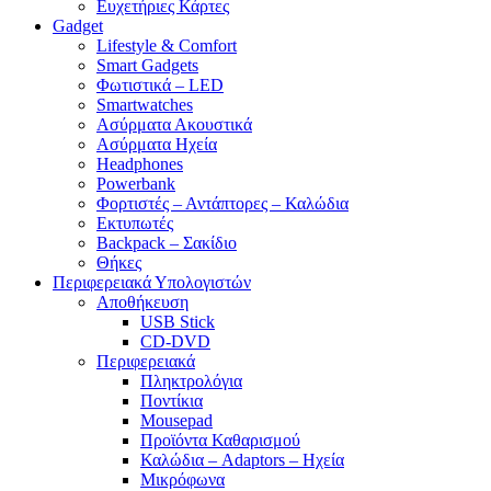
Ευχετήριες Κάρτες
Gadget
Lifestyle & Comfort
Smart Gadgets
Φωτιστικά – LED
Smartwatches
Ασύρματα Ακουστικά
Ασύρματα Ηχεία
Headphones
Powerbank
Φορτιστές – Αντάπτορες – Καλώδια
Εκτυπωτές
Backpack – Σακίδιο
Θήκες
Περιφερειακά Υπολογιστών
Αποθήκευση
USB Stick
CD-DVD
Περιφερειακά
Πληκτρολόγια
Ποντίκια
Mousepad
Προϊόντα Καθαρισμού
Καλώδια – Adaptors – Ηχεία
Μικρόφωνα