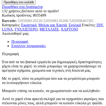
Προσθήκη στο καλάθι
Προσθήκη στα Αγαπημένα
132
χρήστες βλέπουν αυτό το προϊόν!
Κωδικός προϊόντος:
8035499
Barcode:
5205698120220-5205698120268-5205698465581
Κατηγορίες:
Εικαστικά
,
Μπλοκ και Χαρτιά
,
Σχολικά
Ετικέτες:
DIY
,
LUNA
,
ΓΥΑΛΙΣΤΕΡΟ
,
ΜΕΤΑΛΙΖΕ
,
ΧΑΡΤΟΝΙ
Ακολούθησέ μας:
Περιγραφή
Επιπλέον πληροφορίες
Περιγραφή
Ένα από τα πιο βασικά εργαλεία για δημιουργικές δραστηριότητες
χόμπι είναι το χαρτί, το οποίο μπορούμε να χρησιμοποιήσουμε σε
αμέτρητα σχήματα, χρώματα και τεχνικές στη δουλειά μας.
Με το χαρτί, τόσο τα μικρότερα όσο και τα μεγαλύτερα μπορούν
να λειτουργήσουν εύκολα.
Μπορούν επίσης να κοπούν, να χρωματιστούν και να κολληθούν.
Αυτό το χαρτί είναι αρκετά σκληρό για να σχηματίσει φιγούρες που
στέκονται μόνες τους, αλλά μπορούν να κοπούν εύκολα με ψαλίδι.