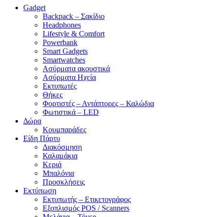
Gadget
Backpack – Σακίδιο
Headphones
Lifestyle & Comfort
Powerbank
Smart Gadgets
Smartwatches
Ασύρματα ακουστικά
Ασύρματα Ηχεία
Εκτυπωτές
Θήκες
Φορτιστές – Αντάπτορες – Καλώδια
Φωτιστικά – LED
Δώρα
Κουμπαράδες
Είδη Πάρτυ
Διακόσμηση
Καλαμάκια
Κεριά
Μπαλόνια
Προσκλήσεις
Εκτύπωση
Εκτυπωτής – Ετικετογράφος
Εξοπλισμός POS / Scanners
Μελάνια – Τόνερ