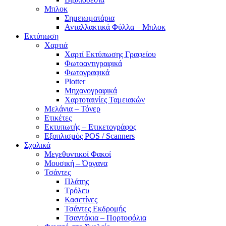
Μπλοκ
Σημειωματάρια
Ανταλλακτικά Φύλλα – Μπλοκ
Εκτύπωση
Χαρτιά
Χαρτί Εκτύπωσης Γραφείου
Φωτοαντιγραφικά
Φωτογραφικά
Plotter
Μηχανογραφικά
Χαρτοταινίες Ταμειακών
Μελάνια – Τόνερ
Ετικέτες
Εκτυπωτής – Ετικετογράφος
Εξοπλισμός POS / Scanners
Σχολικά
Μεγεθυντικοί Φακοί
Μουσική – Όργανα
Τσάντες
Πλάτης
Τρόλευ
Κασετίνες
Τσάντες Εκδρομής
Τσαντάκια – Πορτοφόλια