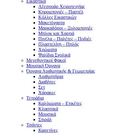
Εικαστικά
Αξεσουάρ Χειροτεχνίας
Κηρομπογιές – Παστέλ
Κόλλες Εικαστικών
Μακετόχαρτα
Μαρκαδόροι – Ξυλομπογιές
Μπλοκ και Χαρτιά
Πινέλα – Παλέτες – Ποδιές
Πλαστελίνη – Πηλός
Χρώματα
Ψαλίδια Σχολικά
Μεγεθυντικοί Φακοί
Μουσική Όργανα
Όργανα Αριθμητικής & Γεωμετρίας
Αριθμητήρια
Διαβήτες
Σετ
Χάρακες
Τετράδια
Καλύμματα – Ετικέτες
Κλασσικά
Μουσικά
Σπιράλ
Τσάντες
Κασετίνες