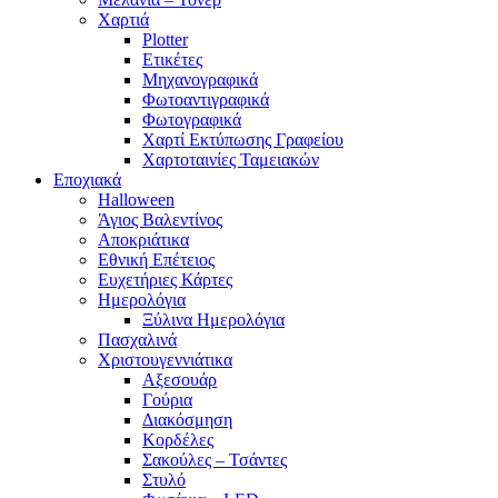
Χαρτιά
Plotter
Ετικέτες
Μηχανογραφικά
Φωτοαντιγραφικά
Φωτογραφικά
Χαρτί Εκτύπωσης Γραφείου
Χαρτοταινίες Ταμειακών
Εποχιακά
Halloween
Άγιος Βαλεντίνος
Αποκριάτικα
Εθνική Επέτειος
Ευχετήριες Κάρτες
Ημερολόγια
Ξύλινα Ημερολόγια
Πασχαλινά
Χριστουγεννιάτικα
Αξεσουάρ
Γούρια
Διακόσμηση
Κορδέλες
Σακούλες – Τσάντες
Στυλό