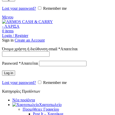
Lost your password?
Remember me
Μενου
0
items
Login / Register
Sign in
Create an Account
Όνομα χρήστη ή διεύθυνση email
*
Απαιτείται
Password
*
Απαιτείται
Log in
Lost your password?
Remember me
Κατηγορίες Προϊόντων
Νέα προϊόντα
Χαρτοπωλείο
Προμήθειες Γραφείου
Post It – Χαρτάκια