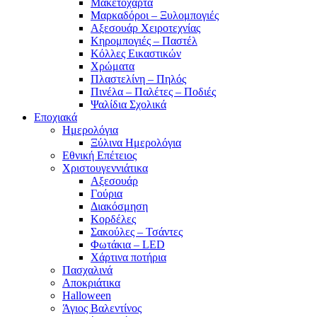
Μακετόχαρτα
Μαρκαδόροι – Ξυλομπογιές
Αξεσουάρ Χειροτεχνίας
Κηρομπογιές – Παστέλ
Κόλλες Εικαστικών
Χρώματα
Πλαστελίνη – Πηλός
Πινέλα – Παλέτες – Ποδιές
Ψαλίδια Σχολικά
Εποχιακά
Ημερολόγια
Ξύλινα Ημερολόγια
Εθνική Επέτειος
Χριστουγεννιάτικα
Αξεσουάρ
Γούρια
Διακόσμηση
Κορδέλες
Σακούλες – Τσάντες
Φωτάκια – LED
Χάρτινα ποτήρια
Πασχαλινά
Αποκριάτικα
Halloween
Άγιος Βαλεντίνος