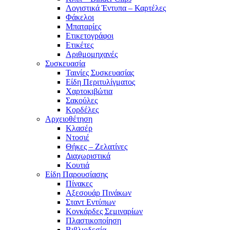
Λογιστικά Έντυπα – Καρτέλες
Φάκελοι
Μπαταρίες
Ετικετογράφοι
Ετικέτες
Αριθμομηχανές
Συσκευασία
Ταινίες Συσκευασίας
Είδη Περιτυλίγματος
Χαρτοκιβώτια
Σακούλες
Κορδέλες
Αρχειοθέτηση
Κλασέρ
Ντοσιέ
Θήκες – Ζελατίνες
Διαχωριστικά
Κουτιά
Είδη Παρουσίασης
Πίνακες
Αξεσουάρ Πινάκων
Σταντ Εντύπων
Κονκάρδες Σεμιναρίων
Πλαστικοποίηση
Βιβλιοδεσία