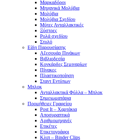
Μαρκαδόροι
Μηχανικά Μολύβια
Μολύβια
Μολύβια Σχεδίου
Μύτες Ανταλλακτικές
Ξύστρες
Ρολά σχεδίου
Στυλό
Είδη Παρουσίασης
Αξεσουάρ Πινάκων
Βιβλιοδεσία
Κονκάρδες Σεμιναρίων
Πίνακες
Πλαστικοποίηση
Σταντ Εντύπων
Μπλοκ
Ανταλλακτικά Φύλλα – Μπλοκ
Σημειωματάρια
Προμήθειες Γραφείου
Post It – Χαρτάκια
Αποσυραπτικά
Αριθμομηχανές
Ετικέτες
Ετικετογράφοι
Κλιπ – Binder Clips