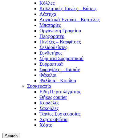
Κόλλες
Κολλητικές Ταινίες – Βάσεις
Λάστιχα
Λογιστικά Έντυπα – Καρτέλες
Μπαταρίες
Οργάνωση Γραφείου
Περφορατέρ
Πινέζες – Καρφίτσες
Σελιδοδείκτες
Συνδετήρες
Σύρματα Συρραπτικού
Συρραπτικά
Σφραγίδες – Ταμπόν
Φάκελοι
Ψαλίδια – Κοπίδια
Συσκευασία
Είδη Περιτυλίγματος
Θήκες courier
Κορδέλες
Σακούλες
Ταινίες Συσκευασίας
Χαρτοκιβώτια
Χόρτο
Search