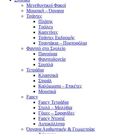
Μεγεθυντικοί Φακοί
Μουσική – Όργανα
Τσάντες
Πλάτης
Τρόλευ
Κασετίνες
Τσάντες Εκδρομής
Τσαντάκια – Πορτοφόλια
Φαγητό στο Σχολείο
Παγούρια
Φαγητοδοχεία
Σουπλά
Τετράδια
Κλασσικά
Σπιράλ
Καλύμματα – Ετικέτες
Μουσικά
Fancy
Fancy Τετράδια
Στυλό – Μολύβια
Γόμες – Σφραγίδες
Fancy Ντοσιέ
Αυτοκόλλητα
Όργανα Αριθμητικής & Γεωμετρίας