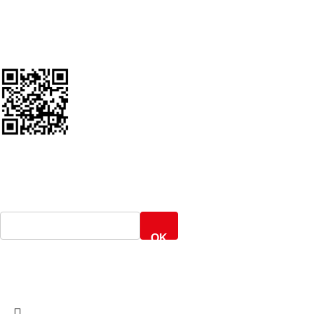
Google Review Us
ΕΝΤΟΠΙΣΜΟΣ ΑΠΟΣΤΟΛΗΣ
Γενική Ταχυδρομική
OK
ARMOS CASH & CARRY
2022 CREATED BY
MINIMAL.gr
. PREMIUM E-
COMMERCE SOLUTIONS.