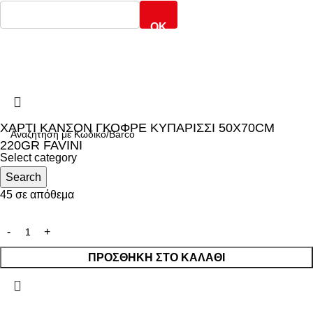
OK
ARMOS CASH & CARRY
2022 CREATED BY
MINIMAL.gr
. PREMIUM E-
COMMERCE SOLUTIONS.
ΧΑΡΤΙ ΚΑΝΣΟΝ ΓΚΟΦΡΕ ΚΥΠΑΡΙΣΣΙ 50X70CM
220GR FAVINI
Select category
0,52
Search
€
45 σε απόθεμα
ΠΡΟΣΘΉΚΗ ΣΤΟ ΚΑΛΆΘΙ