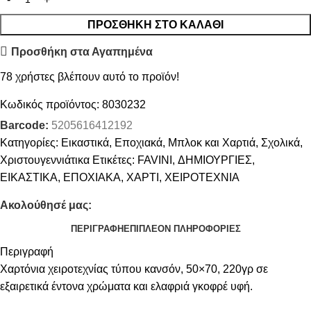
ΠΡΟΣΘΉΚΗ ΣΤΟ ΚΑΛΆΘΙ
Προσθήκη στα Αγαπημένα
78
χρήστες βλέπουν αυτό το προϊόν!
Κωδικός προϊόντος:
8030232
Barcode:
5205616412192
Κατηγορίες:
Εικαστικά
,
Εποχιακά
,
Μπλοκ και Χαρτιά
,
Σχολικά
,
Χριστουγεννιάτικα
Ετικέτες:
FAVINI
,
ΔΗΜΙΟΥΡΓΙΕΣ
,
ΕΙΚΑΣΤΙΚΑ
,
ΕΠΟΧΙΑΚΑ
,
ΧΑΡΤΙ
,
ΧΕΙΡΟΤΕΧΝΙΑ
Ακολούθησέ μας:
ΠΕΡΙΓΡΑΦΉ
ΕΠΙΠΛΈΟΝ ΠΛΗΡΟΦΟΡΊΕΣ
Περιγραφή
Χαρτόνια χειροτεχνίας τύπου κανσόν, 50×70, 220γρ σε
εξαιρετικά έντονα χρώματα και ελαφριά γκοφρέ υφή.