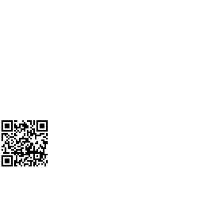
Αλλαγές & Επιστροφές
Προσωπικά δεδομένα
SOCIAL MEDIA
Ακολουθείστε μας
Google Review Us
ΕΝΤΟΠΙΣΜΟΣ ΑΠΟΣΤΟΛΗΣ
Γενική Ταχυδρομική