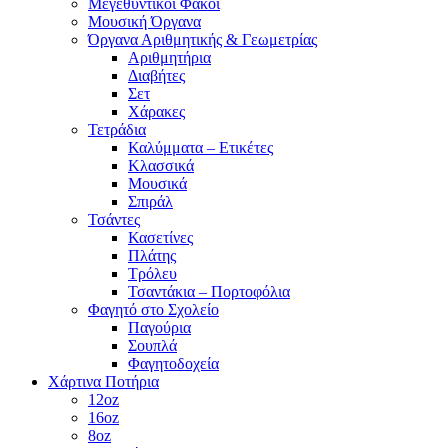
Μεγεθυντικοί Φακοί
Μουσική Όργανα
Όργανα Αριθμητικής & Γεωμετρίας
Αριθμητήρια
Διαβήτες
Σετ
Χάρακες
Τετράδια
Καλύμματα – Ετικέτες
Κλασσικά
Μουσικά
Σπιράλ
Τσάντες
Κασετίνες
Πλάτης
Τρόλευ
Τσαντάκια – Πορτοφόλια
Φαγητό στο Σχολείο
Παγούρια
Σουπλά
Φαγητοδοχεία
Χάρτινα Ποτήρια
12oz
16oz
8oz