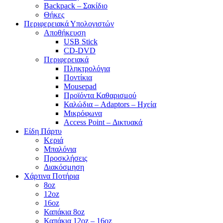
Backpack – Σακίδιο
Θήκες
Περιφερειακά Υπολογιστών
Αποθήκευση
USB Stick
CD-DVD
Περιφερειακά
Πληκτρολόγια
Ποντίκια
Mousepad
Προϊόντα Καθαρισμού
Καλώδια – Adaptors – Ηχεία
Μικρόφωνα
Access Point – Δικτυακά
Είδη Πάρτυ
Κεριά
Μπαλόνια
Προσκλήσεις
Διακόσμηση
Χάρτινα Ποτήρια
8oz
12oz
16oz
Καπάκια 8oz
Καπάκια 12oz – 16oz