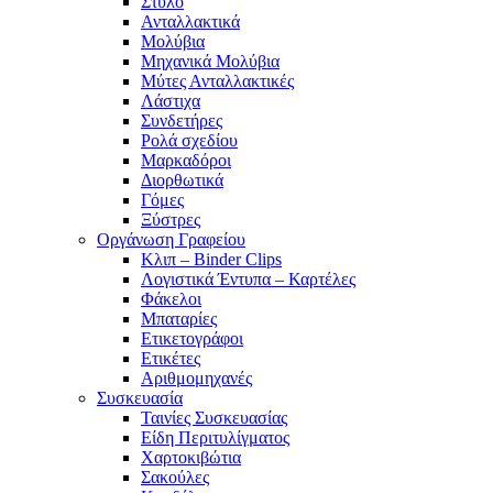
Στυλό
Ανταλλακτικά
Μολύβια
Μηχανικά Μολύβια
Μύτες Ανταλλακτικές
Λάστιχα
Συνδετήρες
Ρολά σχεδίου
Μαρκαδόροι
Διορθωτικά
Γόμες
Ξύστρες
Οργάνωση Γραφείου
Κλιπ – Binder Clips
Λογιστικά Έντυπα – Καρτέλες
Φάκελοι
Μπαταρίες
Ετικετογράφοι
Ετικέτες
Αριθμομηχανές
Συσκευασία
Ταινίες Συσκευασίας
Είδη Περιτυλίγματος
Χαρτοκιβώτια
Σακούλες