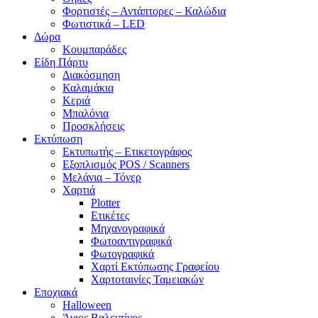
Φορτιστές – Αντάπτορες – Καλώδια
Φωτιστικά – LED
Δώρα
Κουμπαράδες
Είδη Πάρτυ
Διακόσμηση
Καλαμάκια
Κεριά
Μπαλόνια
Προσκλήσεις
Εκτύπωση
Εκτυπωτής – Ετικετογράφος
Εξοπλισμός POS / Scanners
Μελάνια – Τόνερ
Χαρτιά
Plotter
Ετικέτες
Μηχανογραφικά
Φωτοαντιγραφικά
Φωτογραφικά
Χαρτί Εκτύπωσης Γραφείου
Χαρτοταινίες Ταμειακών
Εποχιακά
Halloween
Άγιος Βαλεντίνος