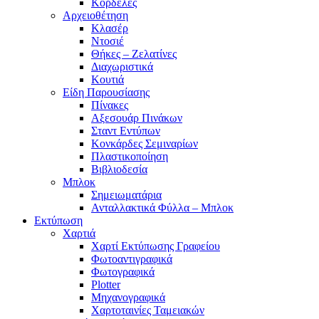
Κορδέλες
Αρχειοθέτηση
Κλασέρ
Ντοσιέ
Θήκες – Ζελατίνες
Διαχωριστικά
Κουτιά
Είδη Παρουσίασης
Πίνακες
Αξεσουάρ Πινάκων
Σταντ Εντύπων
Κονκάρδες Σεμιναρίων
Πλαστικοποίηση
Βιβλιοδεσία
Μπλοκ
Σημειωματάρια
Ανταλλακτικά Φύλλα – Μπλοκ
Εκτύπωση
Χαρτιά
Χαρτί Εκτύπωσης Γραφείου
Φωτοαντιγραφικά
Φωτογραφικά
Plotter
Μηχανογραφικά
Χαρτοταινίες Ταμειακών