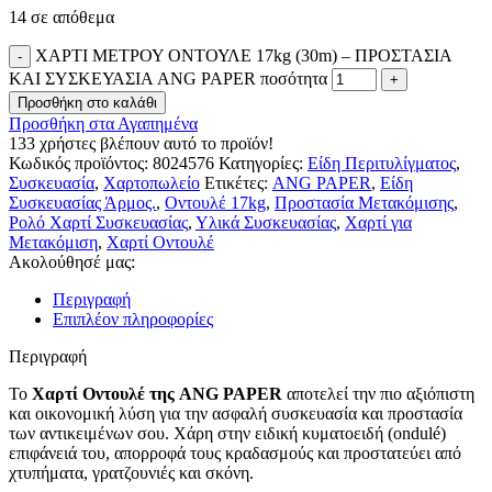
14 σε απόθεμα
ΧΑΡΤΙ ΜΕΤΡΟΥ ΟΝΤΟΥΛΕ 17kg (30m) – ΠΡΟΣΤΑΣΙΑ
ΚΑΙ ΣΥΣΚΕΥΑΣΙΑ ANG PAPER ποσότητα
Προσθήκη στο καλάθι
Προσθήκη στα Αγαπημένα
133
χρήστες βλέπουν αυτό το προϊόν!
Κωδικός προϊόντος:
8024576
Κατηγορίες:
Είδη Περιτυλίγματος
,
Συσκευασία
,
Χαρτοπωλείο
Ετικέτες:
ANG PAPER
,
Είδη
Συσκευασίας Άρμος.
,
Οντουλέ 17kg
,
Προστασία Μετακόμισης
,
Ρολό Χαρτί Συσκευασίας
,
Υλικά Συσκευασίας
,
Χαρτί για
Μετακόμιση
,
Χαρτί Οντουλέ
Ακολούθησέ μας:
Περιγραφή
Επιπλέον πληροφορίες
Περιγραφή
Το
Χαρτί Οντουλέ της ANG PAPER
αποτελεί την πιο αξιόπιστη
και οικονομική λύση για την ασφαλή συσκευασία και προστασία
των αντικειμένων σου. Χάρη στην ειδική κυματοειδή (ondulé)
επιφάνειά του, απορροφά τους κραδασμούς και προστατεύει από
χτυπήματα, γρατζουνιές και σκόνη.