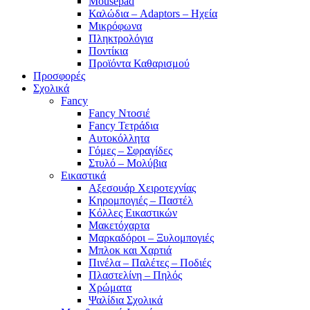
Mousepad
Καλώδια – Adaptors – Ηχεία
Μικρόφωνα
Πληκτρολόγια
Ποντίκια
Προϊόντα Καθαρισμού
Προσφορές
Σχολικά
Fancy
Fancy Ντοσιέ
Fancy Τετράδια
Αυτοκόλλητα
Γόμες – Σφραγίδες
Στυλό – Μολύβια
Εικαστικά
Αξεσουάρ Χειροτεχνίας
Κηρομπογιές – Παστέλ
Κόλλες Εικαστικών
Μακετόχαρτα
Μαρκαδόροι – Ξυλομπογιές
Μπλοκ και Χαρτιά
Πινέλα – Παλέτες – Ποδιές
Πλαστελίνη – Πηλός
Χρώματα
Ψαλίδια Σχολικά