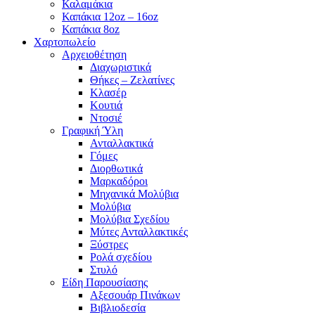
Καλαμάκια
Καπάκια 12oz – 16oz
Καπάκια 8oz
Χαρτοπωλείο
Αρχειοθέτηση
Διαχωριστικά
Θήκες – Ζελατίνες
Κλασέρ
Κουτιά
Ντοσιέ
Γραφική Ύλη
Ανταλλακτικά
Γόμες
Διορθωτικά
Μαρκαδόροι
Μηχανικά Μολύβια
Μολύβια
Μολύβια Σχεδίου
Μύτες Ανταλλακτικές
Ξύστρες
Ρολά σχεδίου
Στυλό
Είδη Παρουσίασης
Αξεσουάρ Πινάκων
Βιβλιοδεσία