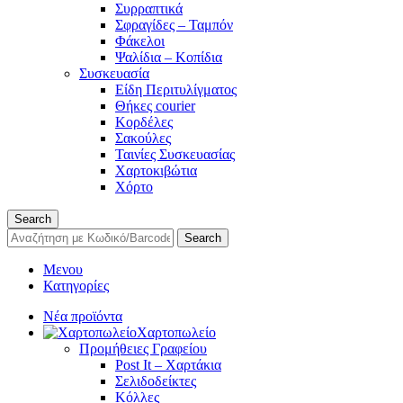
Συρραπτικά
Σφραγίδες – Ταμπόν
Φάκελοι
Ψαλίδια – Κοπίδια
Συσκευασία
Είδη Περιτυλίγματος
Θήκες courier
Κορδέλες
Σακούλες
Ταινίες Συσκευασίας
Χαρτοκιβώτια
Χόρτο
Search
Search
Μενου
Κατηγορίες
Νέα προϊόντα
Χαρτοπωλείο
Προμήθειες Γραφείου
Post It – Χαρτάκια
Σελιδοδείκτες
Κόλλες