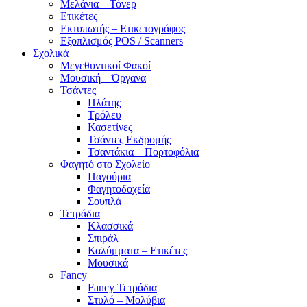
Μελάνια – Τόνερ
Ετικέτες
Εκτυπωτής – Ετικετογράφος
Εξοπλισμός POS / Scanners
Σχολικά
Μεγεθυντικοί Φακοί
Μουσική – Όργανα
Τσάντες
Πλάτης
Τρόλευ
Κασετίνες
Τσάντες Εκδρομής
Τσαντάκια – Πορτοφόλια
Φαγητό στο Σχολείο
Παγούρια
Φαγητοδοχεία
Σουπλά
Τετράδια
Κλασσικά
Σπιράλ
Καλύμματα – Ετικέτες
Μουσικά
Fancy
Fancy Τετράδια
Στυλό – Μολύβια