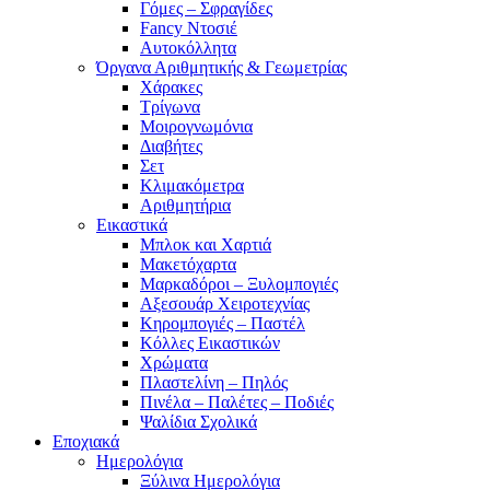
Γόμες – Σφραγίδες
Fancy Ντοσιέ
Αυτοκόλλητα
Όργανα Αριθμητικής & Γεωμετρίας
Χάρακες
Τρίγωνα
Mοιρογνωμόνια
Διαβήτες
Σετ
Κλιμακόμετρα
Αριθμητήρια
Εικαστικά
Μπλοκ και Χαρτιά
Μακετόχαρτα
Μαρκαδόροι – Ξυλομπογιές
Αξεσουάρ Χειροτεχνίας
Κηρομπογιές – Παστέλ
Κόλλες Εικαστικών
Χρώματα
Πλαστελίνη – Πηλός
Πινέλα – Παλέτες – Ποδιές
Ψαλίδια Σχολικά
Εποχιακά
Ημερολόγια
Ξύλινα Ημερολόγια