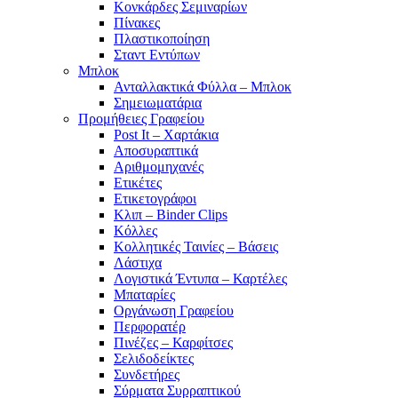
Κονκάρδες Σεμιναρίων
Πίνακες
Πλαστικοποίηση
Σταντ Εντύπων
Μπλοκ
Ανταλλακτικά Φύλλα – Μπλοκ
Σημειωματάρια
Προμήθειες Γραφείου
Post It – Χαρτάκια
Αποσυραπτικά
Αριθμομηχανές
Ετικέτες
Ετικετογράφοι
Κλιπ – Binder Clips
Κόλλες
Κολλητικές Ταινίες – Βάσεις
Λάστιχα
Λογιστικά Έντυπα – Καρτέλες
Μπαταρίες
Οργάνωση Γραφείου
Περφορατέρ
Πινέζες – Καρφίτσες
Σελιδοδείκτες
Συνδετήρες
Σύρματα Συρραπτικού