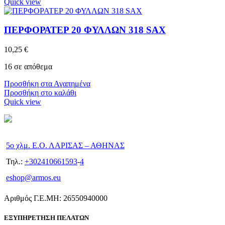
Quick view
ΠΕΡΦΟΡΑΤΕΡ 20 ΦΥΛΛΩΝ 318 SAX
10,25
€
16 σε απόθεμα
Προσθήκη στα Αγαπημένα
Προσθήκη στο καλάθι
Quick view
5ο χλμ. Ε.Ο. ΛΑΡΙΣΑΣ – ΑΘΗΝΑΣ
Τηλ.:
+302410661593
-
4
eshop@armos.eu
Αριθμός Γ.Ε.ΜΗ: 26550940000
ΕΞΥΠΗΡΕΤΗΣΗ ΠΕΛΑΤΩΝ