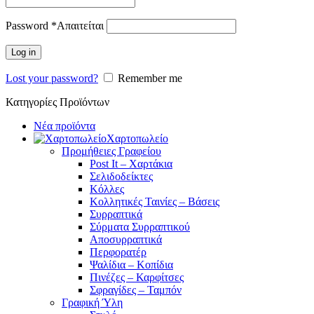
Password
*
Απαιτείται
Log in
Lost your password?
Remember me
Κατηγορίες Προϊόντων
Νέα προϊόντα
Χαρτοπωλείο
Προμήθειες Γραφείου
Post It – Χαρτάκια
Σελιδοδείκτες
Κόλλες
Κολλητικές Ταινίες – Βάσεις
Συρραπτικά
Σύρματα Συρραπτικού
Αποσυρραπτικά
Περφορατέρ
Ψαλίδια – Κοπίδια
Πινέζες – Καρφίτσες
Σφραγίδες – Ταμπόν
Γραφική Ύλη