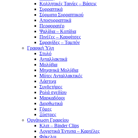
Κολλητικές Ταινίες – Βάσεις
Συρραπτικά
Σύρματα Συρραπτικού
Αποσυρραπτικά
Περφορατέρ
Ψαλίδια – Κοπίδια
Πινέζες – Καρφίτσες
Σφραγίδες – Ταμπόν
Γραφική Ύλη
Στυλό
Ανταλλακτικά
Μολύβια
Μηχανικά Μολύβια
Μύτες Ανταλλακτικές
Λάστιχα
Συνδετήρες
Ρολά σχεδίου
Μαρκαδόροι
Διορθωτικά
Γόμες
Ξύστρες
Οργάνωση Γραφείου
Κλιπ – Binder Clips
Λογιστικά Έντυπα – Καρτέλες
Φάκελοι