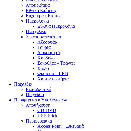
Αποκριάτικα
Εθνική Επέτειος
Ευχετήριες Κάρτες
Ημερολόγια
Ξύλινα Ημερολόγια
Πασχαλινά
Χριστουγεννιάτικα
Αξεσουάρ
Γούρια
Διακόσμηση
Κορδέλες
Σακούλες – Τσάντες
Στυλό
Φωτάκια – LED
Χάρτινα ποτήρια
Παιχνίδια
Εκπαιδευτικά
Παιχνίδια
Περιφερειακά Υπολογιστών
Αποθήκευση
CD-DVD
USB Stick
Περιφερειακά
Access Point – Δικτυακά