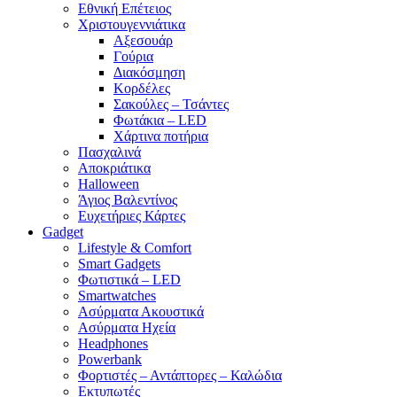
Εθνική Επέτειος
Χριστουγεννιάτικα
Αξεσουάρ
Γούρια
Διακόσμηση
Κορδέλες
Σακούλες – Τσάντες
Φωτάκια – LED
Χάρτινα ποτήρια
Πασχαλινά
Αποκριάτικα
Halloween
Άγιος Βαλεντίνος
Ευχετήριες Κάρτες
Gadget
Lifestyle & Comfort
Smart Gadgets
Φωτιστικά – LED
Smartwatches
Ασύρματα Ακουστικά
Ασύρματα Ηχεία
Headphones
Powerbank
Φορτιστές – Αντάπτορες – Καλώδια
Εκτυπωτές