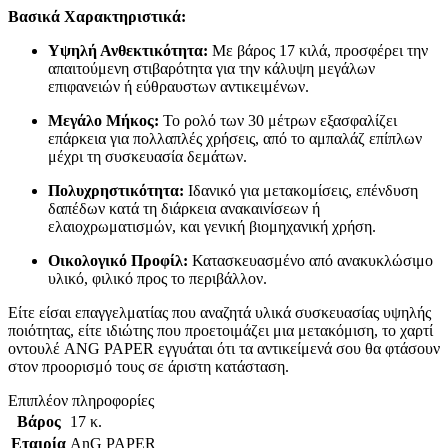
Βασικά Χαρακτηριστικά:
Υψηλή Ανθεκτικότητα:
Με βάρος 17 κιλά, προσφέρει την
απαιτούμενη στιβαρότητα για την κάλυψη μεγάλων
επιφανειών ή εύθραυστων αντικειμένων.
Μεγάλο Μήκος:
Το ρολό των 30 μέτρων εξασφαλίζει
επάρκεια για πολλαπλές χρήσεις, από το αμπαλάζ επίπλων
μέχρι τη συσκευασία δεμάτων.
Πολυχρηστικότητα:
Ιδανικό για μετακομίσεις, επένδυση
δαπέδων κατά τη διάρκεια ανακαινίσεων ή
ελαιοχρωματισμών, και γενική βιομηχανική χρήση.
Οικολογικό Προφίλ:
Κατασκευασμένο από ανακυκλώσιμο
υλικό, φιλικό προς το περιβάλλον.
Είτε είσαι επαγγελματίας που αναζητά υλικά συσκευασίας υψηλής
ποιότητας, είτε ιδιώτης που προετοιμάζει μια μετακόμιση, το χαρτί
οντουλέ ANG PAPER εγγυάται ότι τα αντικείμενά σου θα φτάσουν
στον προορισμό τους σε άριστη κατάσταση.
Επιπλέον πληροφορίες
Βάρος
17 κ.
Εταιρία
AnG PAPER