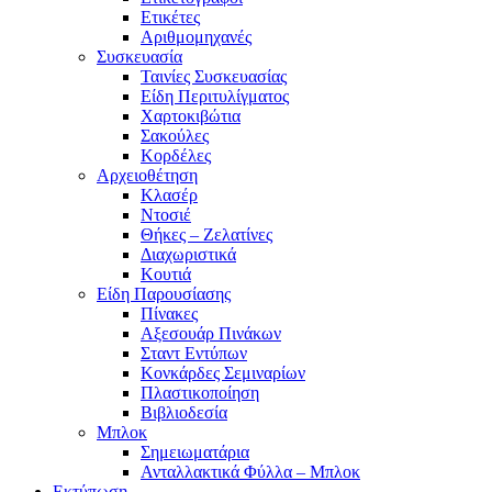
Ετικέτες
Αριθμομηχανές
Συσκευασία
Ταινίες Συσκευασίας
Είδη Περιτυλίγματος
Χαρτοκιβώτια
Σακούλες
Κορδέλες
Αρχειοθέτηση
Κλασέρ
Ντοσιέ
Θήκες – Ζελατίνες
Διαχωριστικά
Κουτιά
Είδη Παρουσίασης
Πίνακες
Αξεσουάρ Πινάκων
Σταντ Εντύπων
Κονκάρδες Σεμιναρίων
Πλαστικοποίηση
Βιβλιοδεσία
Μπλοκ
Σημειωματάρια
Ανταλλακτικά Φύλλα – Μπλοκ
Εκτύπωση