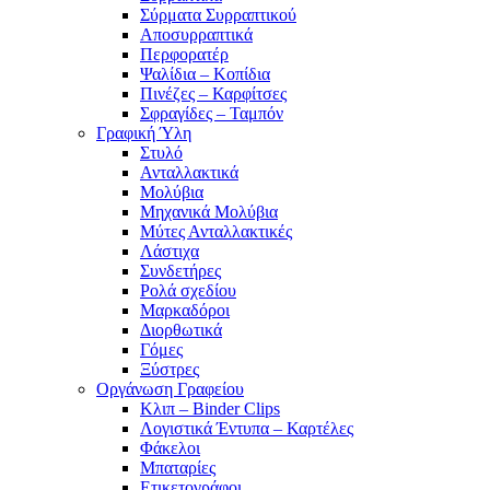
Σύρματα Συρραπτικού
Αποσυρραπτικά
Περφορατέρ
Ψαλίδια – Κοπίδια
Πινέζες – Καρφίτσες
Σφραγίδες – Ταμπόν
Γραφική Ύλη
Στυλό
Ανταλλακτικά
Μολύβια
Μηχανικά Μολύβια
Μύτες Ανταλλακτικές
Λάστιχα
Συνδετήρες
Ρολά σχεδίου
Μαρκαδόροι
Διορθωτικά
Γόμες
Ξύστρες
Οργάνωση Γραφείου
Κλιπ – Binder Clips
Λογιστικά Έντυπα – Καρτέλες
Φάκελοι
Μπαταρίες
Ετικετογράφοι