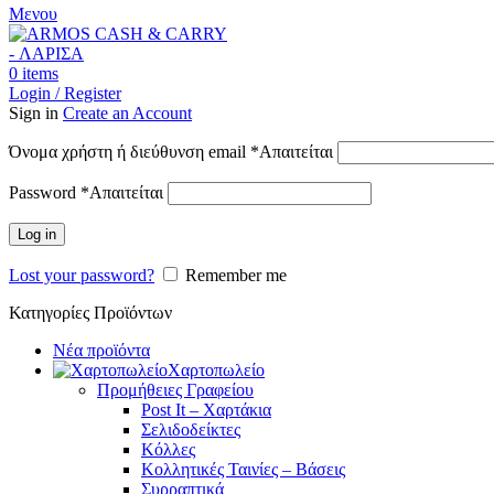
Μενου
0
items
Login / Register
Sign in
Create an Account
Όνομα χρήστη ή διεύθυνση email
*
Απαιτείται
Password
*
Απαιτείται
Log in
Lost your password?
Remember me
Κατηγορίες Προϊόντων
Νέα προϊόντα
Χαρτοπωλείο
Προμήθειες Γραφείου
Post It – Χαρτάκια
Σελιδοδείκτες
Κόλλες
Κολλητικές Ταινίες – Βάσεις
Συρραπτικά