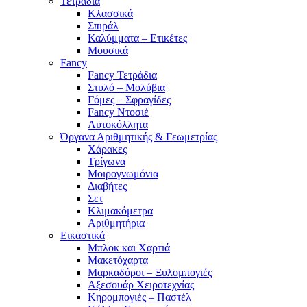
Τετράδια
Κλασσικά
Σπιράλ
Καλύμματα – Ετικέτες
Μουσικά
Fancy
Fancy Τετράδια
Στυλό – Μολύβια
Γόμες – Σφραγίδες
Fancy Ντοσιέ
Αυτοκόλλητα
Όργανα Αριθμητικής & Γεωμετρίας
Χάρακες
Τρίγωνα
Mοιρογνωμόνια
Διαβήτες
Σετ
Κλιμακόμετρα
Αριθμητήρια
Εικαστικά
Μπλοκ και Χαρτιά
Μακετόχαρτα
Μαρκαδόροι – Ξυλομπογιές
Αξεσουάρ Χειροτεχνίας
Κηρομπογιές – Παστέλ