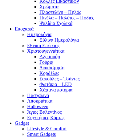
Κόλλες Εικαστικών
Χρώματα
Πλαστελίνη – Πηλός
Πινέλα – Παλέτες – Ποδιές
Ψαλίδια Σχολικά
Εποχιακά
Ημερολόγια
Ξύλινα Ημερολόγια
Εθνική Επέτειος
Χριστουγεννιάτικα
Αξεσουάρ
Γούρια
Διακόσμηση
Κορδέλες
Σακούλες – Τσάντες
Φωτάκια – LED
Χάρτινα ποτήρια
Πασχαλινά
Αποκριάτικα
Halloween
Άγιος Βαλεντίνος
Ευχετήριες Κάρτες
Gadget
Lifestyle & Comfort
Smart Gadgets