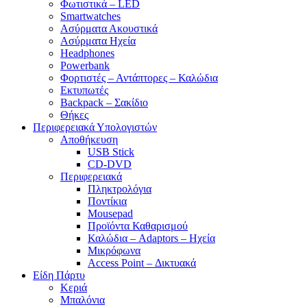
Φωτιστικά – LED
Smartwatches
Ασύρματα Ακουστικά
Ασύρματα Ηχεία
Headphones
Powerbank
Φορτιστές – Αντάπτορες – Καλώδια
Εκτυπωτές
Backpack – Σακίδιο
Θήκες
Περιφερειακά Υπολογιστών
Αποθήκευση
USB Stick
CD-DVD
Περιφερειακά
Πληκτρολόγια
Ποντίκια
Mousepad
Προϊόντα Καθαρισμού
Καλώδια – Adaptors – Ηχεία
Μικρόφωνα
Access Point – Δικτυακά
Είδη Πάρτυ
Κεριά
Μπαλόνια