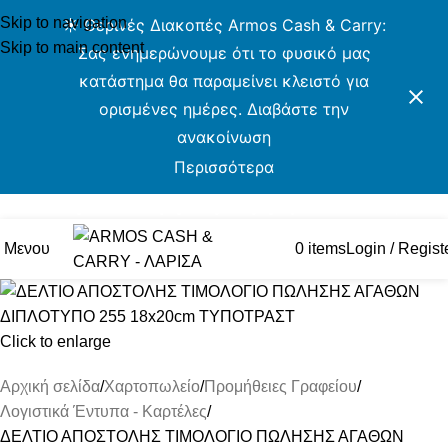
Skip to navigation
☀️ Θερινές Διακοπές Armos Cash & Carry:
Skip to main content
Σας ενημερώνουμε ότι το φυσικό μας
κατάστημα θα παραμείνει κλειστό για
ορισμένες ημέρες. Διαβάστε την
ανακοίνωση
Περισσότερα
Δωρεάν Μεταφορικά για αγορές άνω των 49€
Μενου
0
items
Login / Regist
Click to enlarge
Αρχική σελίδα
Χαρτοπωλείο
Προμήθειες Γραφείου
Λογιστικά Έντυπα - Καρτέλες
ΔΕΛΤΙΟ ΑΠΟΣΤΟΛΗΣ ΤΙΜΟΛΟΓΙΟ ΠΩΛΗΣΗΣ ΑΓΑΘΩΝ