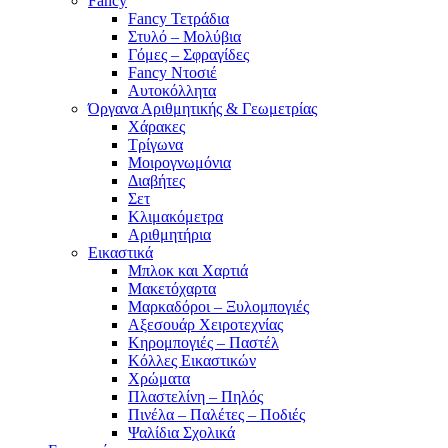
Fancy
Fancy Τετράδια
Στυλό – Μολύβια
Γόμες – Σφραγίδες
Fancy Ντοσιέ
Αυτοκόλλητα
Όργανα Αριθμητικής & Γεωμετρίας
Χάρακες
Τρίγωνα
Mοιρογνωμόνια
Διαβήτες
Σετ
Κλιμακόμετρα
Αριθμητήρια
Εικαστικά
Μπλοκ και Χαρτιά
Μακετόχαρτα
Μαρκαδόροι – Ξυλομπογιές
Αξεσουάρ Χειροτεχνίας
Κηρομπογιές – Παστέλ
Κόλλες Εικαστικών
Χρώματα
Πλαστελίνη – Πηλός
Πινέλα – Παλέτες – Ποδιές
Ψαλίδια Σχολικά