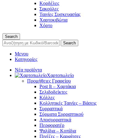
Κορδέλες
Σακούλες
Ταινίες Συσκευασίας
Χαρτοκιβώτια
Χόρτο
Search
Search
Μενου
Κατηγορίες
Νέα προϊόντα
Χαρτοπωλείο
Προμήθειες Γραφείου
Post It – Χαρτάκια
Σελιδοδείκτες
Κόλλες
Κολλητικές Ταινίες – Βάσεις
Συρραπτικά
Σύρματα Συρραπτικού
Αποσυρραπτικά
Περφορατέρ
Ψαλίδια – Κοπίδια
Πινέζες – Καρφίτσες