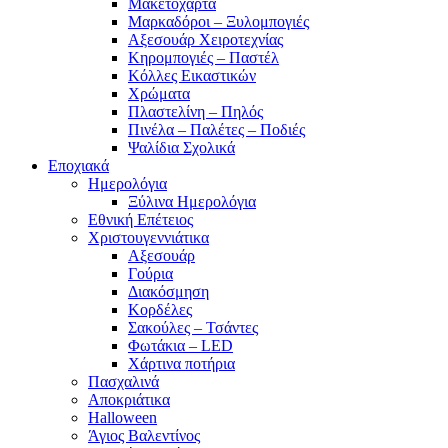
Μακετόχαρτα
Μαρκαδόροι – Ξυλομπογιές
Αξεσουάρ Χειροτεχνίας
Κηρομπογιές – Παστέλ
Κόλλες Εικαστικών
Χρώματα
Πλαστελίνη – Πηλός
Πινέλα – Παλέτες – Ποδιές
Ψαλίδια Σχολικά
Εποχιακά
Ημερολόγια
Ξύλινα Ημερολόγια
Εθνική Επέτειος
Χριστουγεννιάτικα
Αξεσουάρ
Γούρια
Διακόσμηση
Κορδέλες
Σακούλες – Τσάντες
Φωτάκια – LED
Χάρτινα ποτήρια
Πασχαλινά
Αποκριάτικα
Halloween
Άγιος Βαλεντίνος