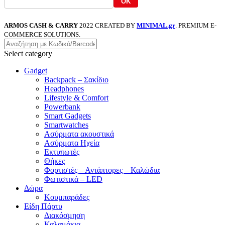
OK
ARMOS CASH & CARRY
2022 CREATED BY
MINIMAL.gr
. PREMIUM E-
COMMERCE SOLUTIONS.
Select category
Gadget
Backpack – Σακίδιο
Headphones
Lifestyle & Comfort
Powerbank
Smart Gadgets
Smartwatches
Ασύρματα ακουστικά
Ασύρματα Ηχεία
Εκτυπωτές
Θήκες
Φορτιστές – Αντάπτορες – Καλώδια
Φωτιστικά – LED
Δώρα
Κουμπαράδες
Είδη Πάρτυ
Διακόσμηση
Καλαμάκια