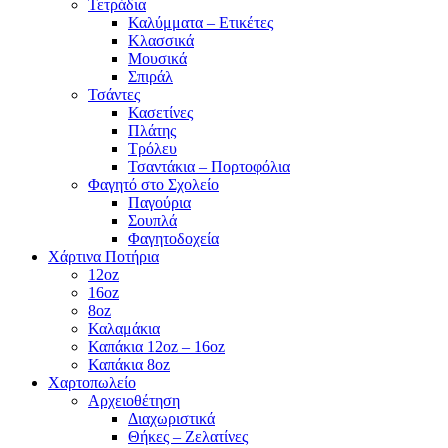
Τετράδια
Καλύμματα – Ετικέτες
Κλασσικά
Μουσικά
Σπιράλ
Τσάντες
Κασετίνες
Πλάτης
Τρόλευ
Τσαντάκια – Πορτοφόλια
Φαγητό στο Σχολείο
Παγούρια
Σουπλά
Φαγητοδοχεία
Χάρτινα Ποτήρια
12oz
16oz
8oz
Καλαμάκια
Καπάκια 12oz – 16oz
Καπάκια 8oz
Χαρτοπωλείο
Αρχειοθέτηση
Διαχωριστικά
Θήκες – Ζελατίνες