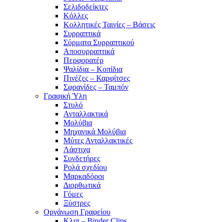
Σελιδοδείκτες
Κόλλες
Κολλητικές Ταινίες – Βάσεις
Συρραπτικά
Σύρματα Συρραπτικού
Αποσυρραπτικά
Περφορατέρ
Ψαλίδια – Κοπίδια
Πινέζες – Καρφίτσες
Σφραγίδες – Ταμπόν
Γραφική Ύλη
Στυλό
Ανταλλακτικά
Μολύβια
Μηχανικά Μολύβια
Μύτες Ανταλλακτικές
Λάστιχα
Συνδετήρες
Ρολά σχεδίου
Μαρκαδόροι
Διορθωτικά
Γόμες
Ξύστρες
Οργάνωση Γραφείου
Κλιπ – Binder Clips