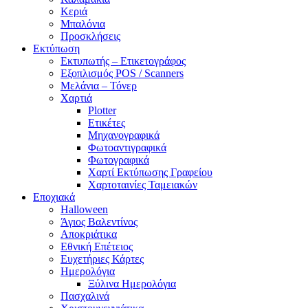
Κεριά
Μπαλόνια
Προσκλήσεις
Εκτύπωση
Εκτυπωτής – Ετικετογράφος
Εξοπλισμός POS / Scanners
Μελάνια – Τόνερ
Χαρτιά
Plotter
Ετικέτες
Μηχανογραφικά
Φωτοαντιγραφικά
Φωτογραφικά
Χαρτί Εκτύπωσης Γραφείου
Χαρτοταινίες Ταμειακών
Εποχιακά
Halloween
Άγιος Βαλεντίνος
Αποκριάτικα
Εθνική Επέτειος
Ευχετήριες Κάρτες
Ημερολόγια
Ξύλινα Ημερολόγια
Πασχαλινά