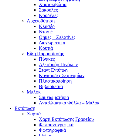
Χαρτοκιβώτια
Σακούλες
Κορδέλες
Αρχειοθέτηση
Κλασέρ
Ντοσιέ
Θήκες – Ζελατίνες
Διαχωριστικά
Κουτιά
Είδη Παρουσίασης
Πίνακες
Αξεσουάρ Πινάκων
Σταντ Εντύπων
Κονκάρδες Σεμιναρίων
Πλαστικοποίηση
Βιβλιοδεσία
Μπλοκ
Σημειωματάρια
Ανταλλακτικά Φύλλα – Μπλοκ
Εκτύπωση
Χαρτιά
Χαρτί Εκτύπωσης Γραφείου
Φωτοαντιγραφικά
Φωτογραφικά
Plotter