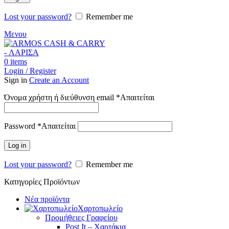
Lost your password?
Remember me
Μενου
0
items
Login / Register
Sign in
Create an Account
Όνομα χρήστη ή διεύθυνση email
*
Απαιτείται
Password
*
Απαιτείται
Log in
Lost your password?
Remember me
Κατηγορίες Προϊόντων
Νέα προϊόντα
Χαρτοπωλείο
Προμήθειες Γραφείου
Post It – Χαρτάκια