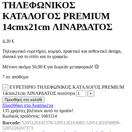
ΤΗΛΕΦΩΝΙΚΟΣ
ΚΑΤΑΛΟΓΟΣ PREMIUM
14cmx21cm ΛΙΝΑΡΔΑΤΟΣ
4,20
€
Τηλεφωνικό ευρετήριο, κομψό, πρακτικό και ανθεκτικό design,
ιδανικό για το σπίτι και το γραφείο.
Μένουν ακόμα
50,00
€
για δωρεάν μεταφορικά! 😔
7 σε απόθεμα
ΕΥΡΕΤΗΡΙΟ ΤΗΛΕΦΩΝΙΚΟΣ ΚΑΤΑΛΟΓΟΣ PREMIUM
14cmx21cm ΛΙΝΑΡΔΑΤΟΣ ποσότητα
Προσθήκη στο καλάθι
Προσθήκη στα Αγαπημένα
135
χρήστες βλέπουν αυτό το προϊόν!
Κωδικός προϊόντος:
1661114
Barcode:
5205126102378-5205126103085-52051261050899-
5205126107373