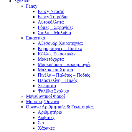
Σχολικά
Fancy
Fancy Ντοσιέ
Fancy Τετράδια
Αυτοκόλλητα
Γόμες – Σφραγίδες
Στυλό – Μολύβια
Εικαστικά
Αξεσουάρ Χειροτεχνίας
Κηρομπογιές – Παστέλ
Κόλλες Εικαστικών
Μακετόχαρτα
Μαρκαδόροι – Ξυλομπογιές
Μπλοκ και Χαρτιά
Πινέλα – Παλέτες – Ποδιές
Πλαστελίνη – Πηλός
Χρώματα
Ψαλίδια Σχολικά
Μεγεθυντικοί Φακοί
Μουσική Όργανα
Όργανα Αριθμητικής & Γεωμετρίας
Αριθμητήρια
Διαβήτες
Σετ
Χάρακες