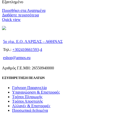
Εξαντλημένο
Προσθήκη στα Αγαπημένα
Διαβάστε περισσότερα
Quick view
5ο χλμ. Ε.Ο. ΛΑΡΙΣΑΣ – ΑΘΗΝΑΣ
Τηλ.:
+302410661593
-
4
eshop@armos.eu
Αριθμός Γ.Ε.ΜΗ: 26550940000
ΕΞΥΠΗΡΕΤΗΣΗ ΠΕΛΑΤΩΝ
Γρήγορη Παραγγελία
Υπαναχώρηση & Επιστροφές
Τρόποι Πληρωμής
Τρόποι Αποστολής
Αλλαγές & Επιστροφές
Προσωπικά δεδομένα