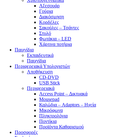
Χριστουγεννιάτικα
Αξεσουάρ
Γούρια
Διακόσμηση
Κορδέλες
Σακούλες – Τσάντες
Στυλό
Φωτάκια – LED
Χάρτινα ποτήρια
Παιχνίδια
Εκπαιδευτικά
Παιχνίδια
Περιφερειακά Υπολογιστών
Αποθήκευση
CD-DVD
USB Stick
Περιφερειακά
Access Point – Δικτυακά
Mousepad
Καλώδια – Adaptors – Ηχεία
Μικρόφωνα
Πληκτρολόγια
Ποντίκια
Προϊόντα Καθαρισμού
Προσφορές