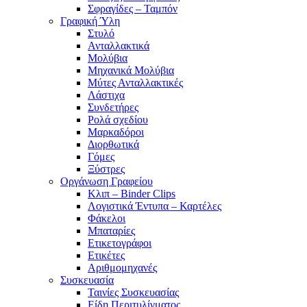
Σφραγίδες – Ταμπόν
Γραφική Ύλη
Στυλό
Ανταλλακτικά
Μολύβια
Μηχανικά Μολύβια
Μύτες Ανταλλακτικές
Λάστιχα
Συνδετήρες
Ρολά σχεδίου
Μαρκαδόροι
Διορθωτικά
Γόμες
Ξύστρες
Οργάνωση Γραφείου
Κλιπ – Binder Clips
Λογιστικά Έντυπα – Καρτέλες
Φάκελοι
Μπαταρίες
Ετικετογράφοι
Ετικέτες
Αριθμομηχανές
Συσκευασία
Ταινίες Συσκευασίας
Είδη Περιτυλίγματος