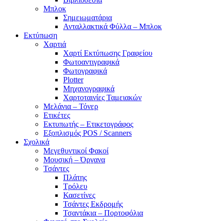
Μπλοκ
Σημειωματάρια
Ανταλλακτικά Φύλλα – Μπλοκ
Εκτύπωση
Χαρτιά
Χαρτί Εκτύπωσης Γραφείου
Φωτοαντιγραφικά
Φωτογραφικά
Plotter
Μηχανογραφικά
Χαρτοταινίες Ταμειακών
Μελάνια – Τόνερ
Ετικέτες
Εκτυπωτής – Ετικετογράφος
Εξοπλισμός POS / Scanners
Σχολικά
Μεγεθυντικοί Φακοί
Μουσική – Όργανα
Τσάντες
Πλάτης
Τρόλευ
Κασετίνες
Τσάντες Εκδρομής
Τσαντάκια – Πορτοφόλια