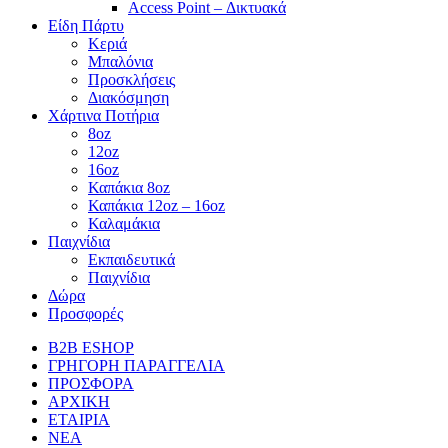
Access Point – Δικτυακά
Είδη Πάρτυ
Κεριά
Μπαλόνια
Προσκλήσεις
Διακόσμηση
Χάρτινα Ποτήρια
8oz
12oz
16oz
Καπάκια 8oz
Καπάκια 12oz – 16oz
Καλαμάκια
Παιχνίδια
Εκπαιδευτικά
Παιχνίδια
Δώρα
Προσφορές
B2B ESHOP
ΓΡΗΓΟΡΗ ΠΑΡΑΓΓΕΛΙΑ
ΠΡΟΣΦΟΡΑ
ΑΡΧΙΚΗ
ΕΤΑΙΡΙΑ
ΝΕΑ