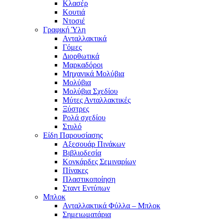
Κλασέρ
Κουτιά
Ντοσιέ
Γραφική Ύλη
Ανταλλακτικά
Γόμες
Διορθωτικά
Μαρκαδόροι
Μηχανικά Μολύβια
Μολύβια
Μολύβια Σχεδίου
Μύτες Ανταλλακτικές
Ξύστρες
Ρολά σχεδίου
Στυλό
Είδη Παρουσίασης
Αξεσουάρ Πινάκων
Βιβλιοδεσία
Κονκάρδες Σεμιναρίων
Πίνακες
Πλαστικοποίηση
Σταντ Εντύπων
Μπλοκ
Ανταλλακτικά Φύλλα – Μπλοκ
Σημειωματάρια