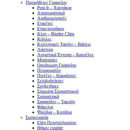
Προμήθειες Γραφείου
Post It – Χαρτάκια
Αποσυραπτικά
Αριθμομηχανές
Ετικέτες
Ετικετογράφοι
Κλιπ – Binder Clips
Κόλλες
Κολλητικές Ταινίες – Βάσεις
Λάστιχα
Λογιστικά Έντυπα – Καρτέλες
Μπαταρίες
Οργάνωση Γραφείου
Περφορατέρ
Πινέζες – Καρφίτσες
Σελιδοδείκτες
Συνδετήρες
Σύρματα Συρραπτικού
Συρραπτικά
Σφραγίδες – Ταμπόν
Φάκελοι
Ψαλίδια – Κοπίδια
Συσκευασία
Είδη Περιτυλίγματος
Θήκες courier