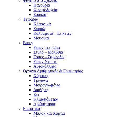
Φαγητό στο Σχολείο
Παγούρια
Φαγητοδοχεία
Σουπλά
Τετράδια
Κλασσικά
Σπιράλ
Καλύμματα – Ετικέτες
Μουσικά
Fancy
Fancy Τετράδια
Στυλό – Μολύβια
Γόμες – Σφραγίδες
Fancy Ντοσιέ
Αυτοκόλλητα
Όργανα Αριθμητικής & Γεωμετρίας
Χάρακες
Τρίγωνα
Mοιρογνωμόνια
Διαβήτες
Σετ
Κλιμακόμετρα
Αριθμητήρια
Εικαστικά
Μπλοκ και Χαρτιά