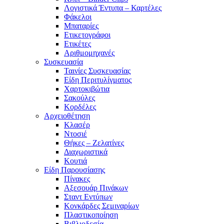
Λογιστικά Έντυπα – Καρτέλες
Φάκελοι
Μπαταρίες
Ετικετογράφοι
Ετικέτες
Αριθμομηχανές
Συσκευασία
Ταινίες Συσκευασίας
Είδη Περιτυλίγματος
Χαρτοκιβώτια
Σακούλες
Κορδέλες
Αρχειοθέτηση
Κλασέρ
Ντοσιέ
Θήκες – Ζελατίνες
Διαχωριστικά
Κουτιά
Είδη Παρουσίασης
Πίνακες
Αξεσουάρ Πινάκων
Σταντ Εντύπων
Κονκάρδες Σεμιναρίων
Πλαστικοποίηση
Βιβλιοδεσία