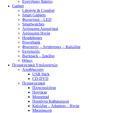
Ευχετήριες Κάρτες
Gadget
Lifestyle & Comfort
Smart Gadgets
Φωτιστικά – LED
Smartwatches
Ασύρματα Ακουστικά
Ασύρματα Ηχεία
Headphones
Powerbank
Φορτιστές – Αντάπτορες – Καλώδια
Εκτυπωτές
Backpack – Σακίδιο
Θήκες
Περιφερειακά Υπολογιστών
Αποθήκευση
USB Stick
CD-DVD
Περιφερειακά
Πληκτρολόγια
Ποντίκια
Mousepad
Προϊόντα Καθαρισμού
Καλώδια – Adaptors – Ηχεία
Μικρόφωνα