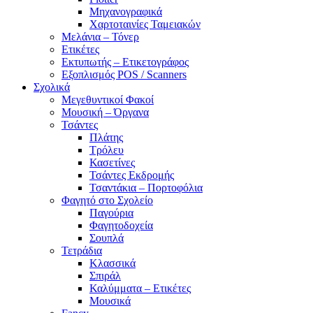
Μηχανογραφικά
Χαρτοταινίες Ταμειακών
Μελάνια – Τόνερ
Ετικέτες
Εκτυπωτής – Ετικετογράφος
Εξοπλισμός POS / Scanners
Σχολικά
Μεγεθυντικοί Φακοί
Μουσική – Όργανα
Τσάντες
Πλάτης
Τρόλευ
Κασετίνες
Τσάντες Εκδρομής
Τσαντάκια – Πορτοφόλια
Φαγητό στο Σχολείο
Παγούρια
Φαγητοδοχεία
Σουπλά
Τετράδια
Κλασσικά
Σπιράλ
Καλύμματα – Ετικέτες
Μουσικά