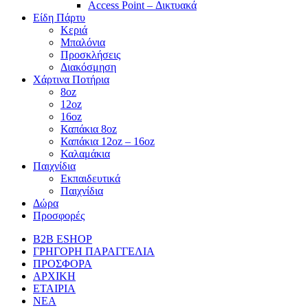
Access Point – Δικτυακά
Είδη Πάρτυ
Κεριά
Μπαλόνια
Προσκλήσεις
Διακόσμηση
Χάρτινα Ποτήρια
8oz
12oz
16oz
Καπάκια 8oz
Καπάκια 12oz – 16oz
Καλαμάκια
Παιχνίδια
Εκπαιδευτικά
Παιχνίδια
Δώρα
Προσφορές
B2B ESHOP
ΓΡΗΓΟΡΗ ΠΑΡΑΓΓΕΛΙΑ
ΠΡΟΣΦΟΡΑ
ΑΡΧΙΚΗ
ΕΤΑΙΡΙΑ
ΝΕΑ