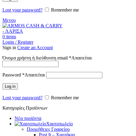
Lost your password?
Remember me
Μενου
0
items
Login / Register
Sign in
Create an Account
Όνομα χρήστη ή διεύθυνση email
*
Απαιτείται
Password
*
Απαιτείται
Log in
Lost your password?
Remember me
Κατηγορίες Προϊόντων
Νέα προϊόντα
Χαρτοπωλείο
Προμήθειες Γραφείου
Post It – Χαρτάκια