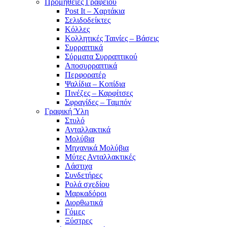
Προμήθειες Γραφείου
Post It – Χαρτάκια
Σελιδοδείκτες
Κόλλες
Κολλητικές Ταινίες – Βάσεις
Συρραπτικά
Σύρματα Συρραπτικού
Αποσυρραπτικά
Περφορατέρ
Ψαλίδια – Κοπίδια
Πινέζες – Καρφίτσες
Σφραγίδες – Ταμπόν
Γραφική Ύλη
Στυλό
Ανταλλακτικά
Μολύβια
Μηχανικά Μολύβια
Μύτες Ανταλλακτικές
Λάστιχα
Συνδετήρες
Ρολά σχεδίου
Μαρκαδόροι
Διορθωτικά
Γόμες
Ξύστρες