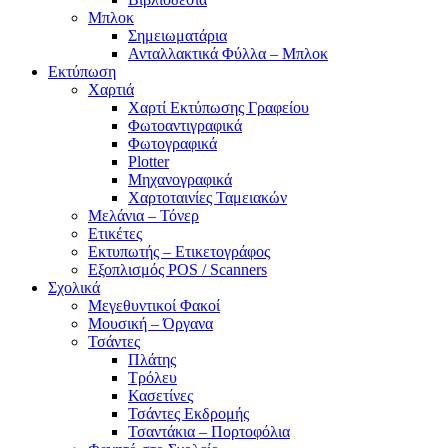
Μπλοκ
Σημειωματάρια
Ανταλλακτικά Φύλλα – Μπλοκ
Εκτύπωση
Χαρτιά
Χαρτί Εκτύπωσης Γραφείου
Φωτοαντιγραφικά
Φωτογραφικά
Plotter
Μηχανογραφικά
Χαρτοταινίες Ταμειακών
Μελάνια – Τόνερ
Ετικέτες
Εκτυπωτής – Ετικετογράφος
Εξοπλισμός POS / Scanners
Σχολικά
Μεγεθυντικοί Φακοί
Μουσική – Όργανα
Τσάντες
Πλάτης
Τρόλευ
Κασετίνες
Τσάντες Εκδρομής
Τσαντάκια – Πορτοφόλια