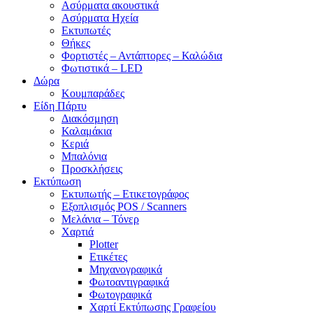
Ασύρματα ακουστικά
Ασύρματα Ηχεία
Εκτυπωτές
Θήκες
Φορτιστές – Αντάπτορες – Καλώδια
Φωτιστικά – LED
Δώρα
Κουμπαράδες
Είδη Πάρτυ
Διακόσμηση
Καλαμάκια
Κεριά
Μπαλόνια
Προσκλήσεις
Εκτύπωση
Εκτυπωτής – Ετικετογράφος
Εξοπλισμός POS / Scanners
Μελάνια – Τόνερ
Χαρτιά
Plotter
Ετικέτες
Μηχανογραφικά
Φωτοαντιγραφικά
Φωτογραφικά
Χαρτί Εκτύπωσης Γραφείου