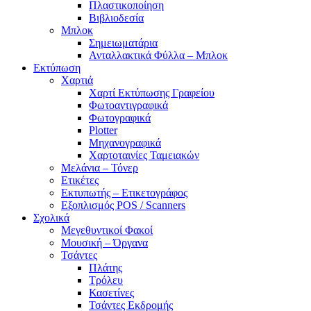
Πλαστικοποίηση
Βιβλιοδεσία
Μπλοκ
Σημειωματάρια
Ανταλλακτικά Φύλλα – Μπλοκ
Εκτύπωση
Χαρτιά
Χαρτί Εκτύπωσης Γραφείου
Φωτοαντιγραφικά
Φωτογραφικά
Plotter
Μηχανογραφικά
Χαρτοταινίες Ταμειακών
Μελάνια – Τόνερ
Ετικέτες
Εκτυπωτής – Ετικετογράφος
Εξοπλισμός POS / Scanners
Σχολικά
Μεγεθυντικοί Φακοί
Μουσική – Όργανα
Τσάντες
Πλάτης
Τρόλευ
Κασετίνες
Τσάντες Εκδρομής