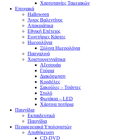
Χαρτοταινίες Ταμειακών
Εποχιακά
Halloween
Άγιος Βαλεντίνος
Αποκριάτικα
Εθνική Επέτειος
Ευχετήριες Κάρτες
Ημερολόγια
Ξύλινα Ημερολόγια
Πασχαλινά
Χριστουγεννιάτικα
Αξεσουάρ
Γούρια
Διακόσμηση
Κορδέλες
Σακούλες – Τσάντες
Στυλό
Φωτάκια – LED
Χάρτινα ποτήρια
Παιχνίδια
Εκπαιδευτικά
Παιχνίδια
Περιφερειακά Υπολογιστών
Αποθήκευση
CD-DVD