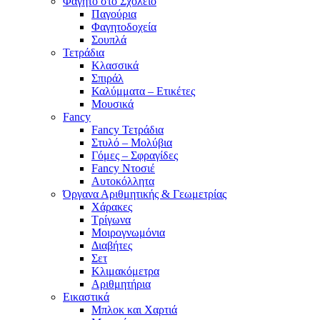
Φαγητό στο Σχολείο
Παγούρια
Φαγητοδοχεία
Σουπλά
Τετράδια
Κλασσικά
Σπιράλ
Καλύμματα – Ετικέτες
Μουσικά
Fancy
Fancy Τετράδια
Στυλό – Μολύβια
Γόμες – Σφραγίδες
Fancy Ντοσιέ
Αυτοκόλλητα
Όργανα Αριθμητικής & Γεωμετρίας
Χάρακες
Τρίγωνα
Mοιρογνωμόνια
Διαβήτες
Σετ
Κλιμακόμετρα
Αριθμητήρια
Εικαστικά
Μπλοκ και Χαρτιά