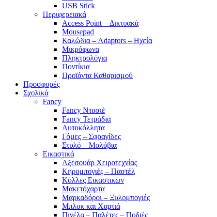
USB Stick
Περιφερειακά
Access Point – Δικτυακά
Mousepad
Καλώδια – Adaptors – Ηχεία
Μικρόφωνα
Πληκτρολόγια
Ποντίκια
Προϊόντα Καθαρισμού
Προσφορές
Σχολικά
Fancy
Fancy Ντοσιέ
Fancy Τετράδια
Αυτοκόλλητα
Γόμες – Σφραγίδες
Στυλό – Μολύβια
Εικαστικά
Αξεσουάρ Χειροτεχνίας
Κηρομπογιές – Παστέλ
Κόλλες Εικαστικών
Μακετόχαρτα
Μαρκαδόροι – Ξυλομπογιές
Μπλοκ και Χαρτιά
Πινέλα – Παλέτες – Ποδιές