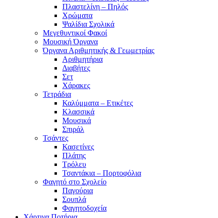
Πλαστελίνη – Πηλός
Χρώματα
Ψαλίδια Σχολικά
Μεγεθυντικοί Φακοί
Μουσική Όργανα
Όργανα Αριθμητικής & Γεωμετρίας
Αριθμητήρια
Διαβήτες
Σετ
Χάρακες
Τετράδια
Καλύμματα – Ετικέτες
Κλασσικά
Μουσικά
Σπιράλ
Τσάντες
Κασετίνες
Πλάτης
Τρόλευ
Τσαντάκια – Πορτοφόλια
Φαγητό στο Σχολείο
Παγούρια
Σουπλά
Φαγητοδοχεία
Χάρτινα Ποτήρια