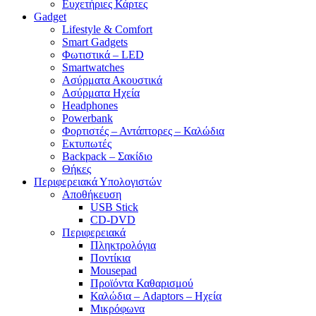
Ευχετήριες Κάρτες
Gadget
Lifestyle & Comfort
Smart Gadgets
Φωτιστικά – LED
Smartwatches
Ασύρματα Ακουστικά
Ασύρματα Ηχεία
Headphones
Powerbank
Φορτιστές – Αντάπτορες – Καλώδια
Εκτυπωτές
Backpack – Σακίδιο
Θήκες
Περιφερειακά Υπολογιστών
Αποθήκευση
USB Stick
CD-DVD
Περιφερειακά
Πληκτρολόγια
Ποντίκια
Mousepad
Προϊόντα Καθαρισμού
Καλώδια – Adaptors – Ηχεία
Μικρόφωνα