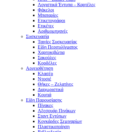
Λογιστικά Έντυπα – Καρτέλες
Φάκελοι
Μπαταρίες
Ετικετογράφοι
Ετικέτες
Αριθμομηχανές
Συσκευασία
Ταινίες Συσκευασίας
Είδη Περιτυλίγματος
Χαρτοκιβώτια
Σακούλες
Κορδέλες
Αρχειοθέτηση
Κλασέρ
Ντοσιέ
Θήκες – Ζελατίνες
Διαχωριστικά
Κουτιά
Είδη Παρουσίασης
Πίνακες
Αξεσουάρ Πινάκων
Σταντ Εντύπων
Κονκάρδες Σεμιναρίων
Πλαστικοποίηση
Βιβλιοδεσία