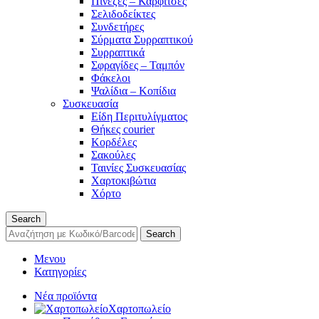
Πινέζες – Καρφίτσες
Σελιδοδείκτες
Συνδετήρες
Σύρματα Συρραπτικού
Συρραπτικά
Σφραγίδες – Ταμπόν
Φάκελοι
Ψαλίδια – Κοπίδια
Συσκευασία
Είδη Περιτυλίγματος
Θήκες courier
Κορδέλες
Σακούλες
Ταινίες Συσκευασίας
Χαρτοκιβώτια
Χόρτο
Search
Search
Μενου
Κατηγορίες
Νέα προϊόντα
Χαρτοπωλείο