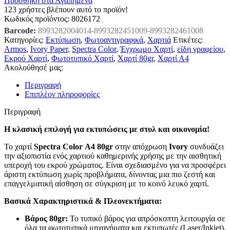
Προσθήκη στα Αγαπημένα
123
χρήστες βλέπουν αυτό το προϊόν!
Κωδικός προϊόντος:
8026172
Barcode:
8993282004014-8993282451009-8993282461008
Κατηγορίες:
Εκτύπωση
,
Φωτοαντιγραφικά
,
Χαρτιά
Ετικέτες:
Armos
,
Ivory Paper
,
Spectra Color
,
Έγχρωμο Χαρτί
,
είδη γραφείου
,
Εκρού Χαρτί
,
Φωτοτυπικό Χαρτί
,
Χαρτί 80gr
,
Χαρτί Α4
Ακολούθησέ μας:
Περιγραφή
Επιπλέον πληροφορίες
Περιγραφή
Η κλασική επιλογή για εκτυπώσεις με στυλ και οικονομία!
Το χαρτί
Spectra Color Α4 80gr
στην απόχρωση
Ivory
συνδυάζει
την αξιοπιστία ενός χαρτιού καθημερινής χρήσης με την αισθητική
υπεροχή του εκρού χρώματος. Είναι σχεδιασμένο για να προσφέρει
άριστη εκτύπωση χωρίς προβλήματα, δίνοντας μια πιο ζεστή και
επαγγελματική αίσθηση σε σύγκριση με το κοινό λευκό χαρτί.
Βασικά Χαρακτηριστικά & Πλεονεκτήματα:
Βάρος 80gr:
Το τυπικό βάρος για απρόσκοπτη λειτουργία σε
όλα τα φωτοτυπικά μηχανήματα και εκτυπωτές (Laser/Inkjet).