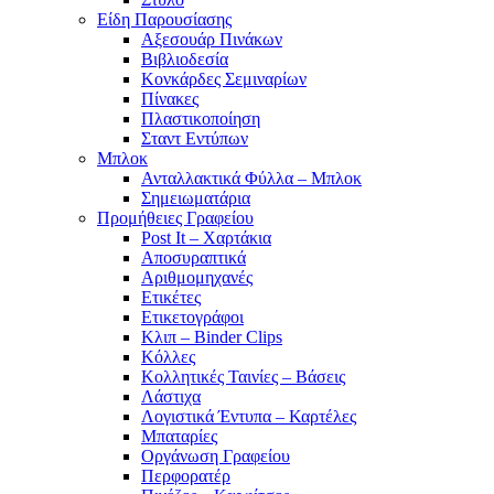
Είδη Παρουσίασης
Αξεσουάρ Πινάκων
Βιβλιοδεσία
Κονκάρδες Σεμιναρίων
Πίνακες
Πλαστικοποίηση
Σταντ Εντύπων
Μπλοκ
Ανταλλακτικά Φύλλα – Μπλοκ
Σημειωματάρια
Προμήθειες Γραφείου
Post It – Χαρτάκια
Αποσυραπτικά
Αριθμομηχανές
Ετικέτες
Ετικετογράφοι
Κλιπ – Binder Clips
Κόλλες
Κολλητικές Ταινίες – Βάσεις
Λάστιχα
Λογιστικά Έντυπα – Καρτέλες
Μπαταρίες
Οργάνωση Γραφείου
Περφορατέρ