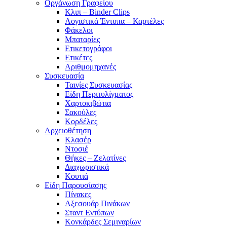
Οργάνωση Γραφείου
Κλιπ – Binder Clips
Λογιστικά Έντυπα – Καρτέλες
Φάκελοι
Μπαταρίες
Ετικετογράφοι
Ετικέτες
Αριθμομηχανές
Συσκευασία
Ταινίες Συσκευασίας
Είδη Περιτυλίγματος
Χαρτοκιβώτια
Σακούλες
Κορδέλες
Αρχειοθέτηση
Κλασέρ
Ντοσιέ
Θήκες – Ζελατίνες
Διαχωριστικά
Κουτιά
Είδη Παρουσίασης
Πίνακες
Αξεσουάρ Πινάκων
Σταντ Εντύπων
Κονκάρδες Σεμιναρίων