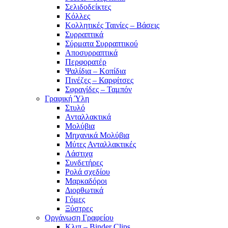
Σελιδοδείκτες
Κόλλες
Κολλητικές Ταινίες – Βάσεις
Συρραπτικά
Σύρματα Συρραπτικού
Αποσυρραπτικά
Περφορατέρ
Ψαλίδια – Κοπίδια
Πινέζες – Καρφίτσες
Σφραγίδες – Ταμπόν
Γραφική Ύλη
Στυλό
Ανταλλακτικά
Μολύβια
Μηχανικά Μολύβια
Μύτες Ανταλλακτικές
Λάστιχα
Συνδετήρες
Ρολά σχεδίου
Μαρκαδόροι
Διορθωτικά
Γόμες
Ξύστρες
Οργάνωση Γραφείου
Κλιπ – Binder Clips