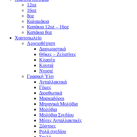
12oz
16oz
8oz
Καλαμάκια
Καπάκια 12oz – 16oz
Καπάκια 8oz
Χαρτοπωλείο
Αρχειοθέτηση
Διαχωριστικά
Θήκες – Ζελατίνες
Κλασέρ
Κουτιά
Ντοσιέ
Γραφική Ύλη
Ανταλλακτικά
Γόμες
Διορθωτικά
Μαρκαδόροι
Μηχανικά Μολύβια
Μολύβια
Μολύβια Σχεδίου
Μύτες Ανταλλακτικές
Ξύστρες
Ρολά σχεδίου
Στυλό