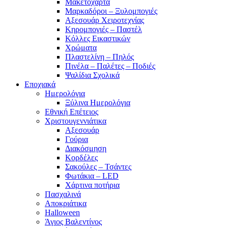
Μακετόχαρτα
Μαρκαδόροι – Ξυλομπογιές
Αξεσουάρ Χειροτεχνίας
Κηρομπογιές – Παστέλ
Κόλλες Εικαστικών
Χρώματα
Πλαστελίνη – Πηλός
Πινέλα – Παλέτες – Ποδιές
Ψαλίδια Σχολικά
Εποχιακά
Ημερολόγια
Ξύλινα Ημερολόγια
Εθνική Επέτειος
Χριστουγεννιάτικα
Αξεσουάρ
Γούρια
Διακόσμηση
Κορδέλες
Σακούλες – Τσάντες
Φωτάκια – LED
Χάρτινα ποτήρια
Πασχαλινά
Αποκριάτικα
Halloween
Άγιος Βαλεντίνος