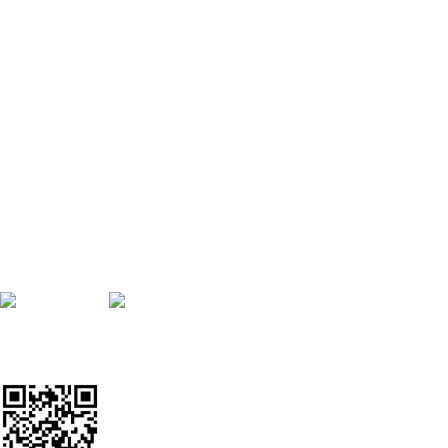
ΕΞΥΠΗΡΕΤΗΣΗ ΠΕΛΑΤΩΝ
Γρήγορη Παραγγελία
Υπαναχώρηση & Επιστροφές
Τρόποι Πληρωμής
Τρόποι Αποστολής
Αλλαγές & Επιστροφές
Προσωπικά δεδομένα
SOCIAL MEDIA
Ακολουθείστε μας
Google Review Us