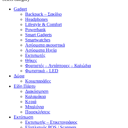
Gadget
Backpack – Σακίδιο
Headphones
Lifestyle & Comfort
Powerbank
Smart Gadgets
Smartwatches
Ασύρματα ακουστικά
Ασύρματα Ηχεία
Εκτυπωτές
Θήκες
Φορτιστές – Αντάπτορες – Καλώδια
Φωτιστικά – LED
Δώρα
Κουμπαράδες
Είδη Πάρτυ
Διακόσμηση
Καλαμάκια
Κεριά
Μπαλόνια
Προσκλήσεις
Εκτύπωση
Εκτυπωτής – Ετικετογράφος
Εξοπλισμός POS / Scanners