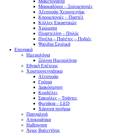
Μακετόχαρτα
Μαρκαδόροι – Ξυλομπογιές
Αξεσουάρ Χειροτεχνίας
Κηρομπογιές – Παστέλ
Κόλλες Εικαστικών
Χρώματα
Πλαστελίνη – Πηλός
Πινέλα – Παλέτες – Ποδιές
Ψαλίδια Σχολικά
Εποχιακά
Ημερολόγια
Ξύλινα Ημερολόγια
Εθνική Επέτειος
Χριστουγεννιάτικα
Αξεσουάρ
Γούρια
Διακόσμηση
Κορδέλες
Σακούλες – Τσάντες
Φωτάκια – LED
Χάρτινα ποτήρια
Πασχαλινά
Αποκριάτικα
Halloween
Άγιος Βαλεντίνος