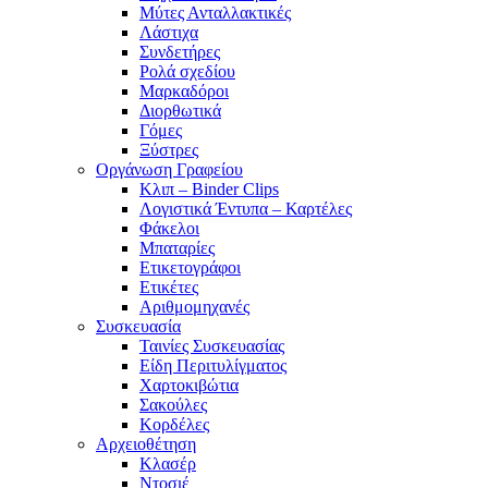
Μύτες Ανταλλακτικές
Λάστιχα
Συνδετήρες
Ρολά σχεδίου
Μαρκαδόροι
Διορθωτικά
Γόμες
Ξύστρες
Οργάνωση Γραφείου
Κλιπ – Binder Clips
Λογιστικά Έντυπα – Καρτέλες
Φάκελοι
Μπαταρίες
Ετικετογράφοι
Ετικέτες
Αριθμομηχανές
Συσκευασία
Ταινίες Συσκευασίας
Είδη Περιτυλίγματος
Χαρτοκιβώτια
Σακούλες
Κορδέλες
Αρχειοθέτηση
Κλασέρ
Ντοσιέ