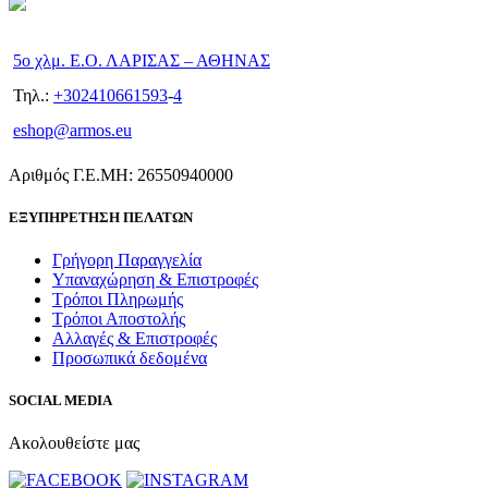
5ο χλμ. Ε.Ο. ΛΑΡΙΣΑΣ – ΑΘΗΝΑΣ
Τηλ.:
+302410661593
-
4
eshop@armos.eu
Αριθμός Γ.Ε.ΜΗ: 26550940000
ΕΞΥΠΗΡΕΤΗΣΗ ΠΕΛΑΤΩΝ
Γρήγορη Παραγγελία
Υπαναχώρηση & Επιστροφές
Τρόποι Πληρωμής
Τρόποι Αποστολής
Αλλαγές & Επιστροφές
Προσωπικά δεδομένα
SOCIAL MEDIA
Ακολουθείστε μας