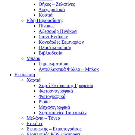
Θήκες – Ζελατίνες
Διαχωριστικά
Κουτιά
Είδη Παρουσίασης
Πίνακες
Αξεσουάρ Πινάκων
Σταντ Εντύπων
Κονκάρδες Σεμιναρίων
Πλαστικοποίηση
Βιβλιοδεσία
Μπλοκ
Σημειωματάρια
Ανταλλακτικά Φύλλα – Μπλοκ
Εκτύπωση
Χαρτιά
Χαρτί Εκτύπωσης Γραφείου
Φωτοαντιγραφικά
Φωτογραφικά
Plotter
Μηχανογραφικά
Χαρτοταινίες Ταμειακών
Μελάνια – Τόνερ
Ετικέτες
Εκτυπωτής – Ετικετογράφος
Εξοπλισμός POS / Scanners