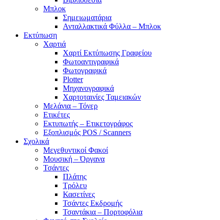
Μπλοκ
Σημειωματάρια
Ανταλλακτικά Φύλλα – Μπλοκ
Εκτύπωση
Χαρτιά
Χαρτί Εκτύπωσης Γραφείου
Φωτοαντιγραφικά
Φωτογραφικά
Plotter
Μηχανογραφικά
Χαρτοταινίες Ταμειακών
Μελάνια – Τόνερ
Ετικέτες
Εκτυπωτής – Ετικετογράφος
Εξοπλισμός POS / Scanners
Σχολικά
Μεγεθυντικοί Φακοί
Μουσική – Όργανα
Τσάντες
Πλάτης
Τρόλευ
Κασετίνες
Τσάντες Εκδρομής
Τσαντάκια – Πορτοφόλια