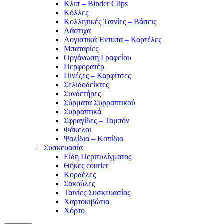
Κλιπ – Binder Clips
Κόλλες
Κολλητικές Ταινίες – Βάσεις
Λάστιχα
Λογιστικά Έντυπα – Καρτέλες
Μπαταρίες
Οργάνωση Γραφείου
Περφορατέρ
Πινέζες – Καρφίτσες
Σελιδοδείκτες
Συνδετήρες
Σύρματα Συρραπτικού
Συρραπτικά
Σφραγίδες – Ταμπόν
Φάκελοι
Ψαλίδια – Κοπίδια
Συσκευασία
Είδη Περιτυλίγματος
Θήκες courier
Κορδέλες
Σακούλες
Ταινίες Συσκευασίας
Χαρτοκιβώτια
Χόρτο