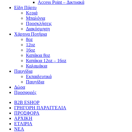
Access Point – Δικτυακά
Είδη Πάρτυ
Κεριά
Μπαλόνια
Προσκλήσεις
Διακόσμηση
Χάρτινα Ποτήρια
8oz
12oz
16oz
Καπάκια 8oz
Καπάκια 12oz – 16oz
Καλαμάκια
Παιχνίδια
Εκπαιδευτικά
Παιχνίδια
Δώρα
Προσφορές
B2B ESHOP
ΓΡΗΓΟΡΗ ΠΑΡΑΓΓΕΛΙΑ
ΠΡΟΣΦΟΡΑ
ΑΡΧΙΚΗ
ΕΤΑΙΡΙΑ
ΝΕΑ