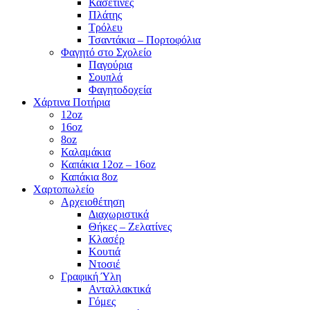
Κασετίνες
Πλάτης
Τρόλευ
Τσαντάκια – Πορτοφόλια
Φαγητό στο Σχολείο
Παγούρια
Σουπλά
Φαγητοδοχεία
Χάρτινα Ποτήρια
12oz
16oz
8oz
Καλαμάκια
Καπάκια 12oz – 16oz
Καπάκια 8oz
Χαρτοπωλείο
Αρχειοθέτηση
Διαχωριστικά
Θήκες – Ζελατίνες
Κλασέρ
Κουτιά
Ντοσιέ
Γραφική Ύλη
Ανταλλακτικά
Γόμες