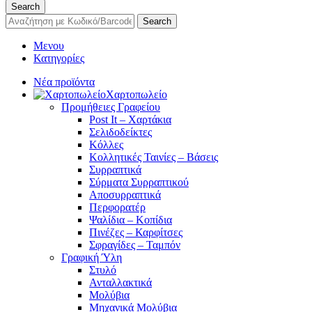
Search
Search
Μενου
Κατηγορίες
Νέα προϊόντα
Χαρτοπωλείο
Προμήθειες Γραφείου
Post It – Χαρτάκια
Σελιδοδείκτες
Κόλλες
Κολλητικές Ταινίες – Βάσεις
Συρραπτικά
Σύρματα Συρραπτικού
Αποσυρραπτικά
Περφορατέρ
Ψαλίδια – Κοπίδια
Πινέζες – Καρφίτσες
Σφραγίδες – Ταμπόν
Γραφική Ύλη
Στυλό
Ανταλλακτικά
Μολύβια
Μηχανικά Μολύβια