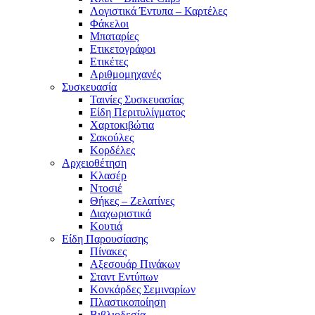
Λογιστικά Έντυπα – Καρτέλες
Φάκελοι
Μπαταρίες
Ετικετογράφοι
Ετικέτες
Αριθμομηχανές
Συσκευασία
Ταινίες Συσκευασίας
Είδη Περιτυλίγματος
Χαρτοκιβώτια
Σακούλες
Κορδέλες
Αρχειοθέτηση
Κλασέρ
Ντοσιέ
Θήκες – Ζελατίνες
Διαχωριστικά
Κουτιά
Είδη Παρουσίασης
Πίνακες
Αξεσουάρ Πινάκων
Σταντ Εντύπων
Κονκάρδες Σεμιναρίων
Πλαστικοποίηση
Βιβλιοδεσία