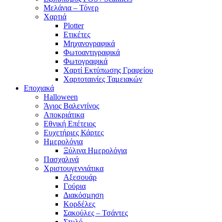
Μελάνια – Τόνερ
Χαρτιά
Plotter
Ετικέτες
Μηχανογραφικά
Φωτοαντιγραφικά
Φωτογραφικά
Χαρτί Εκτύπωσης Γραφείου
Χαρτοταινίες Ταμειακών
Εποχιακά
Halloween
Άγιος Βαλεντίνος
Αποκριάτικα
Εθνική Επέτειος
Ευχετήριες Κάρτες
Ημερολόγια
Ξύλινα Ημερολόγια
Πασχαλινά
Χριστουγεννιάτικα
Αξεσουάρ
Γούρια
Διακόσμηση
Κορδέλες
Σακούλες – Τσάντες
Στυλό