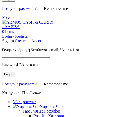
Lost your password?
Remember me
Μενου
0
items
Login / Register
Sign in
Create an Account
Όνομα χρήστη ή διεύθυνση email
*
Απαιτείται
Password
*
Απαιτείται
Log in
Lost your password?
Remember me
Κατηγορίες Προϊόντων
Νέα προϊόντα
Χαρτοπωλείο
Προμήθειες Γραφείου
Post It – Χαρτάκια