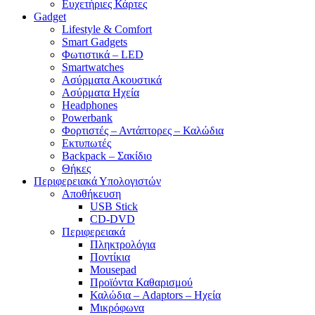
Ευχετήριες Κάρτες
Gadget
Lifestyle & Comfort
Smart Gadgets
Φωτιστικά – LED
Smartwatches
Ασύρματα Ακουστικά
Ασύρματα Ηχεία
Headphones
Powerbank
Φορτιστές – Αντάπτορες – Καλώδια
Εκτυπωτές
Backpack – Σακίδιο
Θήκες
Περιφερειακά Υπολογιστών
Αποθήκευση
USB Stick
CD-DVD
Περιφερειακά
Πληκτρολόγια
Ποντίκια
Mousepad
Προϊόντα Καθαρισμού
Καλώδια – Adaptors – Ηχεία
Μικρόφωνα