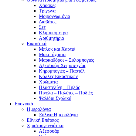
Χάρακες
Τρίγωνα
Mοιρογνωμόνια
Διαβήτες
Σετ
Κλιμακόμετρα
Αριθμητήρια
Εικαστικά
Μπλοκ και Χαρτιά
Μακετόχαρτα
Μαρκαδόροι – Ξυλομπογιές
Αξεσουάρ Χειροτεχνίας
Κηρομπογιές – Παστέλ
Κόλλες Εικαστικών
Χρώματα
Πλαστελίνη – Πηλός
Πινέλα – Παλέτες – Ποδιές
Ψαλίδια Σχολικά
Εποχιακά
Ημερολόγια
Ξύλινα Ημερολόγια
Εθνική Επέτειος
Χριστουγεννιάτικα
Αξεσουάρ