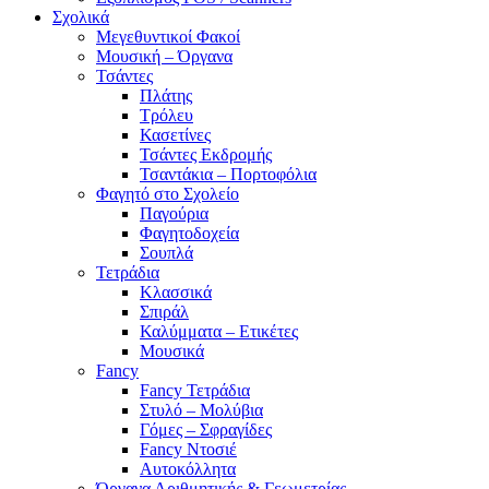
Σχολικά
Μεγεθυντικοί Φακοί
Μουσική – Όργανα
Τσάντες
Πλάτης
Τρόλευ
Κασετίνες
Τσάντες Εκδρομής
Τσαντάκια – Πορτοφόλια
Φαγητό στο Σχολείο
Παγούρια
Φαγητοδοχεία
Σουπλά
Τετράδια
Κλασσικά
Σπιράλ
Καλύμματα – Ετικέτες
Μουσικά
Fancy
Fancy Τετράδια
Στυλό – Μολύβια
Γόμες – Σφραγίδες
Fancy Ντοσιέ
Αυτοκόλλητα
Όργανα Αριθμητικής & Γεωμετρίας