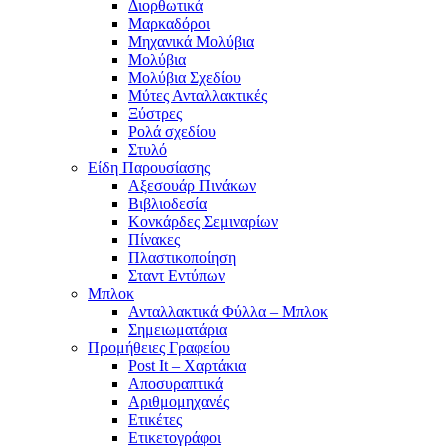
Διορθωτικά
Μαρκαδόροι
Μηχανικά Μολύβια
Μολύβια
Μολύβια Σχεδίου
Μύτες Ανταλλακτικές
Ξύστρες
Ρολά σχεδίου
Στυλό
Είδη Παρουσίασης
Αξεσουάρ Πινάκων
Βιβλιοδεσία
Κονκάρδες Σεμιναρίων
Πίνακες
Πλαστικοποίηση
Σταντ Εντύπων
Μπλοκ
Ανταλλακτικά Φύλλα – Μπλοκ
Σημειωματάρια
Προμήθειες Γραφείου
Post It – Χαρτάκια
Αποσυραπτικά
Αριθμομηχανές
Ετικέτες
Ετικετογράφοι