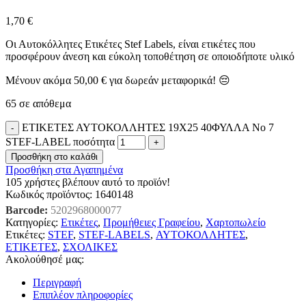
1,70
€
Οι Αυτοκόλλητες Ετικέτες Stef Labels, είναι ετικέτες που
προσφέρουν άνεση και εύκολη τοποθέτηση σε οποιοδήποτε υλικό
Μένουν ακόμα
50,00
€
για δωρεάν μεταφορικά! 😔
65 σε απόθεμα
ΕΤΙΚΕΤΕΣ ΑΥΤΟΚΟΛΛΗΤΕΣ 19Χ25 40ΦΥΛΛΑ No 7
STEF-LABEL ποσότητα
Προσθήκη στο καλάθι
Προσθήκη στα Αγαπημένα
105
χρήστες βλέπουν αυτό το προϊόν!
Κωδικός προϊόντος:
1640148
Barcode:
5202968000077
Κατηγορίες:
Ετικέτες
,
Προμήθειες Γραφείου
,
Χαρτοπωλείο
Ετικέτες:
STEF
,
STEF-LABELS
,
ΑΥΤΟΚΟΛΛΗΤΕΣ
,
ΕΤΙΚΕΤΕΣ
,
ΣΧΟΛΙΚΕΣ
Ακολούθησέ μας:
Περιγραφή
Επιπλέον πληροφορίες