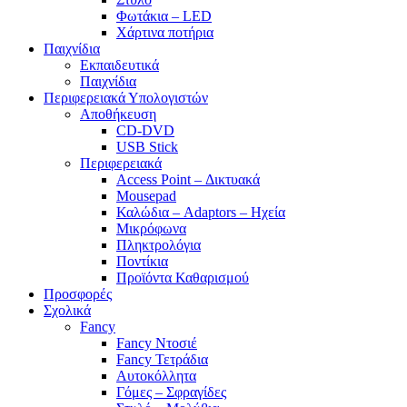
Φωτάκια – LED
Χάρτινα ποτήρια
Παιχνίδια
Εκπαιδευτικά
Παιχνίδια
Περιφερειακά Υπολογιστών
Αποθήκευση
CD-DVD
USB Stick
Περιφερειακά
Access Point – Δικτυακά
Mousepad
Καλώδια – Adaptors – Ηχεία
Μικρόφωνα
Πληκτρολόγια
Ποντίκια
Προϊόντα Καθαρισμού
Προσφορές
Σχολικά
Fancy
Fancy Ντοσιέ
Fancy Τετράδια
Αυτοκόλλητα
Γόμες – Σφραγίδες