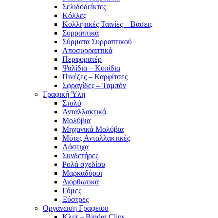
Σελιδοδείκτες
Κόλλες
Κολλητικές Ταινίες – Βάσεις
Συρραπτικά
Σύρματα Συρραπτικού
Αποσυρραπτικά
Περφορατέρ
Ψαλίδια – Κοπίδια
Πινέζες – Καρφίτσες
Σφραγίδες – Ταμπόν
Γραφική Ύλη
Στυλό
Ανταλλακτικά
Μολύβια
Μηχανικά Μολύβια
Μύτες Ανταλλακτικές
Λάστιχα
Συνδετήρες
Ρολά σχεδίου
Μαρκαδόροι
Διορθωτικά
Γόμες
Ξύστρες
Οργάνωση Γραφείου
Κλιπ – Binder Clips