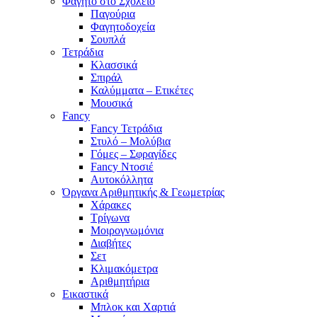
Φαγητό στο Σχολείο
Παγούρια
Φαγητοδοχεία
Σουπλά
Τετράδια
Κλασσικά
Σπιράλ
Καλύμματα – Ετικέτες
Μουσικά
Fancy
Fancy Τετράδια
Στυλό – Μολύβια
Γόμες – Σφραγίδες
Fancy Ντοσιέ
Αυτοκόλλητα
Όργανα Αριθμητικής & Γεωμετρίας
Χάρακες
Τρίγωνα
Mοιρογνωμόνια
Διαβήτες
Σετ
Κλιμακόμετρα
Αριθμητήρια
Εικαστικά
Μπλοκ και Χαρτιά