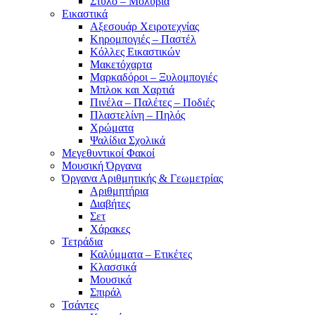
Στυλό – Μολύβια
Εικαστικά
Αξεσουάρ Χειροτεχνίας
Κηρομπογιές – Παστέλ
Κόλλες Εικαστικών
Μακετόχαρτα
Μαρκαδόροι – Ξυλομπογιές
Μπλοκ και Χαρτιά
Πινέλα – Παλέτες – Ποδιές
Πλαστελίνη – Πηλός
Χρώματα
Ψαλίδια Σχολικά
Μεγεθυντικοί Φακοί
Μουσική Όργανα
Όργανα Αριθμητικής & Γεωμετρίας
Αριθμητήρια
Διαβήτες
Σετ
Χάρακες
Τετράδια
Καλύμματα – Ετικέτες
Κλασσικά
Μουσικά
Σπιράλ
Τσάντες