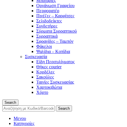
Μπαταρίες
Οργάνωση Γραφείου
Περφορατέρ
Πινέζες – Καρφίτσες
Σελιδοδείκτες
Συνδετήρες
Σύρματα Συρραπτικού
Συρραπτικά
Σφραγίδες – Ταμπόν
Φάκελοι
Ψαλίδια – Κοπίδια
Συσκευασία
Είδη Περιτυλίγματος
Θήκες courier
Κορδέλες
Σακούλες
Ταινίες Συσκευασίας
Χαρτοκιβώτια
Χόρτο
Search
Search
Μενου
Κατηγορίες