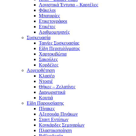
Λογιστικά Έντυπα – Καρτέλες
Φάκελοι
Μπαταρίες
Ετικετογράφοι
Ετικέτες
Αριθμομηχανές
Συσκευασία
Ταινίες Συσκευασίας
Είδη Περιτυλίγματος
Χαρτοκιβώτια
Σακούλες
Κορδέλες
Αρχειοθέτηση
Κλασέρ
Ντοσιέ
Θήκες – Ζελατίνες
Διαχωριστικά
Κουτιά
Είδη Παρουσίασης
Πίνακες
Αξεσουάρ Πινάκων
Σταντ Εντύπων
Κονκάρδες Σεμιναρίων
Πλαστικοποίηση
Βιβλιοδεσία