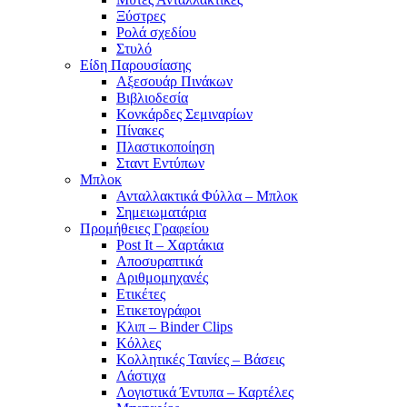
Ξύστρες
Ρολά σχεδίου
Στυλό
Είδη Παρουσίασης
Αξεσουάρ Πινάκων
Βιβλιοδεσία
Κονκάρδες Σεμιναρίων
Πίνακες
Πλαστικοποίηση
Σταντ Εντύπων
Μπλοκ
Ανταλλακτικά Φύλλα – Μπλοκ
Σημειωματάρια
Προμήθειες Γραφείου
Post It – Χαρτάκια
Αποσυραπτικά
Αριθμομηχανές
Ετικέτες
Ετικετογράφοι
Κλιπ – Binder Clips
Κόλλες
Κολλητικές Ταινίες – Βάσεις
Λάστιχα
Λογιστικά Έντυπα – Καρτέλες