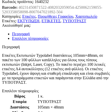
Κωδικός προϊόντος:
1640232
Barcode:
40231450871522-4082032059054-4250062159055-
5203358058098-8007047021892-504
Κατηγορίες:
Ετικέτες
,
Προμήθειες Γραφείου
,
Χαρτοπωλείο
Ετικέτες:
ΕΚΤΥΠΩΣΗ
,
ΕΤΙΚΕΤΕΣ
,
ΤΥΠΟΤΡΑΣΤ
Ακολούθησέ μας:
Περιγραφή
Επιπλέον πληροφορίες
Περιγραφή
Ετικέτες Εκτυπωτών Typolabel διαστάσεως 105mm×48mm, σε
πακέτο των 100 φύλλων κατάλληλες για όλους τους τύπους
εκτυπωτών (Inkjet, Laser, Copy). Το πακέτο περιέχει 100 λευκές
ετικέτες Α4 αυτοκόλλητες (12 ετικέτες ανά φύλλο). Οι ετικέτες
Typolabel, έχουν άψογη και σταθερή επικάλυψη και είναι συμβατές
με τα προγράμματα ετικετών και παράγονται στην Ελλάδα από την
ΤΥΠΟΤΡΑΣΤ.
Επιπλέον πληροφορίες
Βάρος
1 κ.
Εταιρία
ΤΥΠΟΤΡΑΣΤ
Διαστάσεις
105mm × 48mm