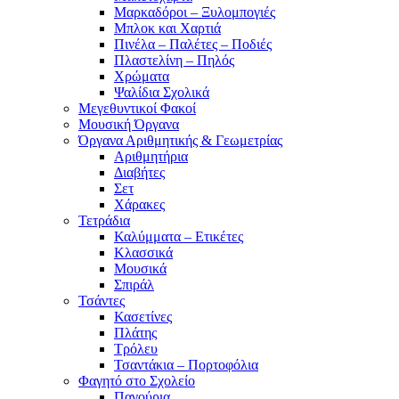
Μαρκαδόροι – Ξυλομπογιές
Μπλοκ και Χαρτιά
Πινέλα – Παλέτες – Ποδιές
Πλαστελίνη – Πηλός
Χρώματα
Ψαλίδια Σχολικά
Μεγεθυντικοί Φακοί
Μουσική Όργανα
Όργανα Αριθμητικής & Γεωμετρίας
Αριθμητήρια
Διαβήτες
Σετ
Χάρακες
Τετράδια
Καλύμματα – Ετικέτες
Κλασσικά
Μουσικά
Σπιράλ
Τσάντες
Κασετίνες
Πλάτης
Τρόλευ
Τσαντάκια – Πορτοφόλια
Φαγητό στο Σχολείο
Παγούρια