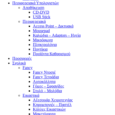
Περιφερειακά Υπολογιστών
Αποθήκευση
CD-DVD
USB Stick
Περιφερειακά
Access Point – Δικτυακά
Mousepad
Καλώδια – Adaptors – Ηχεία
Μικρόφωνα
Πληκτρολόγια
Ποντίκια
Προϊόντα Καθαρισμού
Προσφορές
Σχολικά
Fancy
Fancy Ντοσιέ
Fancy Τετράδια
Αυτοκόλλητα
Γόμες – Σφραγίδες
Στυλό – Μολύβια
Εικαστικά
Αξεσουάρ Χειροτεχνίας
Κηρομπογιές – Παστέλ
Κόλλες Εικαστικών
Μακετόχαρτα