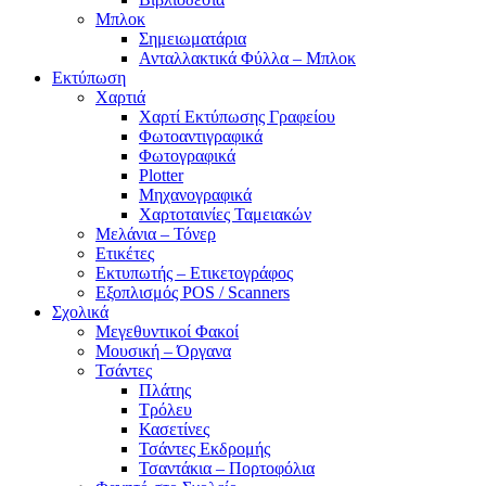
Μπλοκ
Σημειωματάρια
Ανταλλακτικά Φύλλα – Μπλοκ
Εκτύπωση
Χαρτιά
Χαρτί Εκτύπωσης Γραφείου
Φωτοαντιγραφικά
Φωτογραφικά
Plotter
Μηχανογραφικά
Χαρτοταινίες Ταμειακών
Μελάνια – Τόνερ
Ετικέτες
Εκτυπωτής – Ετικετογράφος
Εξοπλισμός POS / Scanners
Σχολικά
Μεγεθυντικοί Φακοί
Μουσική – Όργανα
Τσάντες
Πλάτης
Τρόλευ
Κασετίνες
Τσάντες Εκδρομής
Τσαντάκια – Πορτοφόλια