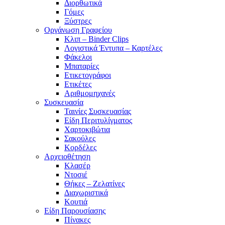
Διορθωτικά
Γόμες
Ξύστρες
Οργάνωση Γραφείου
Κλιπ – Binder Clips
Λογιστικά Έντυπα – Καρτέλες
Φάκελοι
Μπαταρίες
Ετικετογράφοι
Ετικέτες
Αριθμομηχανές
Συσκευασία
Ταινίες Συσκευασίας
Είδη Περιτυλίγματος
Χαρτοκιβώτια
Σακούλες
Κορδέλες
Αρχειοθέτηση
Κλασέρ
Ντοσιέ
Θήκες – Ζελατίνες
Διαχωριστικά
Κουτιά
Είδη Παρουσίασης
Πίνακες