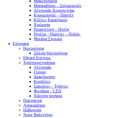
Μακετόχαρτα
Μαρκαδόροι – Ξυλομπογιές
Αξεσουάρ Χειροτεχνίας
Κηρομπογιές – Παστέλ
Κόλλες Εικαστικών
Χρώματα
Πλαστελίνη – Πηλός
Πινέλα – Παλέτες – Ποδιές
Ψαλίδια Σχολικά
Εποχιακά
Ημερολόγια
Ξύλινα Ημερολόγια
Εθνική Επέτειος
Χριστουγεννιάτικα
Αξεσουάρ
Γούρια
Διακόσμηση
Κορδέλες
Σακούλες – Τσάντες
Φωτάκια – LED
Χάρτινα ποτήρια
Πασχαλινά
Αποκριάτικα
Halloween
Άγιος Βαλεντίνος