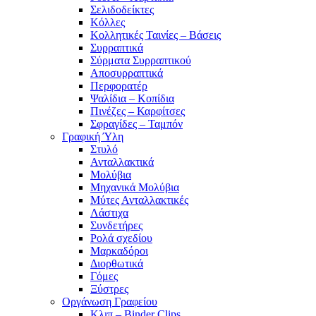
Σελιδοδείκτες
Κόλλες
Κολλητικές Ταινίες – Βάσεις
Συρραπτικά
Σύρματα Συρραπτικού
Αποσυρραπτικά
Περφορατέρ
Ψαλίδια – Κοπίδια
Πινέζες – Καρφίτσες
Σφραγίδες – Ταμπόν
Γραφική Ύλη
Στυλό
Ανταλλακτικά
Μολύβια
Μηχανικά Μολύβια
Μύτες Ανταλλακτικές
Λάστιχα
Συνδετήρες
Ρολά σχεδίου
Μαρκαδόροι
Διορθωτικά
Γόμες
Ξύστρες
Οργάνωση Γραφείου
Κλιπ – Binder Clips