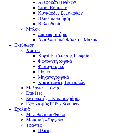
Αξεσουάρ Πινάκων
Σταντ Εντύπων
Κονκάρδες Σεμιναρίων
Πλαστικοποίηση
Βιβλιοδεσία
Μπλοκ
Σημειωματάρια
Ανταλλακτικά Φύλλα – Μπλοκ
Εκτύπωση
Χαρτιά
Χαρτί Εκτύπωσης Γραφείου
Φωτοαντιγραφικά
Φωτογραφικά
Plotter
Μηχανογραφικά
Χαρτοταινίες Ταμειακών
Μελάνια – Τόνερ
Ετικέτες
Εκτυπωτής – Ετικετογράφος
Εξοπλισμός POS / Scanners
Σχολικά
Μεγεθυντικοί Φακοί
Μουσική – Όργανα
Τσάντες
Πλάτης