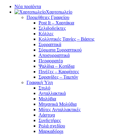
Νέα προϊόντα
Χαρτοπωλείο
Προμήθειες Γραφείου
Post It – Χαρτάκια
Σελιδοδείκτες
Κόλλες
Κολλητικές Ταινίες – Βάσεις
Συρραπτικά
Σύρματα Συρραπτικού
Αποσυρραπτικά
Περφορατέρ
Ψαλίδια – Κοπίδια
Πινέζες – Καρφίτσες
Σφραγίδες – Ταμπόν
Γραφική Ύλη
Στυλό
Ανταλλακτικά
Μολύβια
Μηχανικά Μολύβια
Μύτες Ανταλλακτικές
Λάστιχα
Συνδετήρες
Ρολά σχεδίου
Μαρκαδόροι