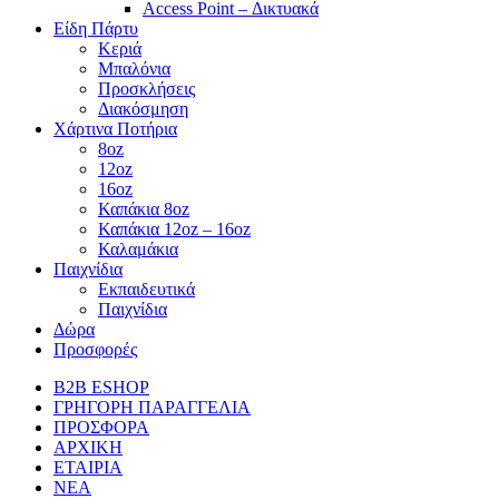
Access Point – Δικτυακά
Είδη Πάρτυ
Κεριά
Μπαλόνια
Προσκλήσεις
Διακόσμηση
Χάρτινα Ποτήρια
8oz
12oz
16oz
Καπάκια 8oz
Καπάκια 12oz – 16oz
Καλαμάκια
Παιχνίδια
Εκπαιδευτικά
Παιχνίδια
Δώρα
Προσφορές
B2B ESHOP
ΓΡΗΓΟΡΗ ΠΑΡΑΓΓΕΛΙΑ
ΠΡΟΣΦΟΡΑ
ΑΡΧΙΚΗ
ΕΤΑΙΡΙΑ
ΝΕΑ