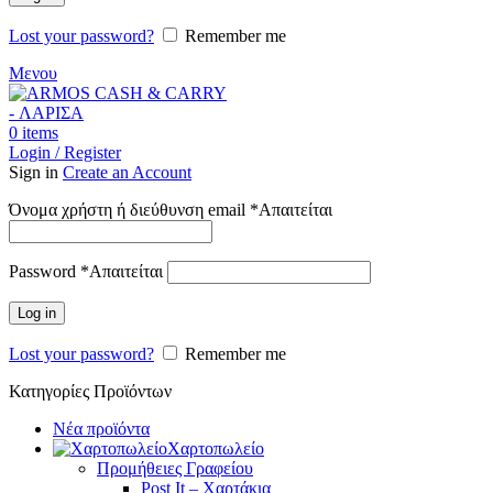
Lost your password?
Remember me
Μενου
0
items
Login / Register
Sign in
Create an Account
Όνομα χρήστη ή διεύθυνση email
*
Απαιτείται
Password
*
Απαιτείται
Log in
Lost your password?
Remember me
Κατηγορίες Προϊόντων
Νέα προϊόντα
Χαρτοπωλείο
Προμήθειες Γραφείου
Post It – Χαρτάκια