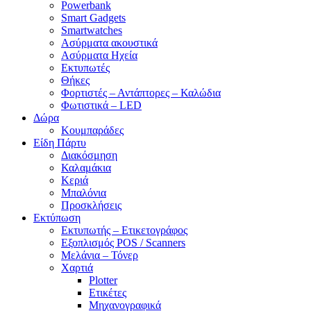
Powerbank
Smart Gadgets
Smartwatches
Ασύρματα ακουστικά
Ασύρματα Ηχεία
Εκτυπωτές
Θήκες
Φορτιστές – Αντάπτορες – Καλώδια
Φωτιστικά – LED
Δώρα
Κουμπαράδες
Είδη Πάρτυ
Διακόσμηση
Καλαμάκια
Κεριά
Μπαλόνια
Προσκλήσεις
Εκτύπωση
Εκτυπωτής – Ετικετογράφος
Εξοπλισμός POS / Scanners
Μελάνια – Τόνερ
Χαρτιά
Plotter
Ετικέτες
Μηχανογραφικά