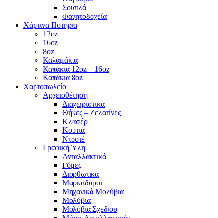
Σουπλά
Φαγητοδοχεία
Χάρτινα Ποτήρια
12oz
16oz
8oz
Καλαμάκια
Καπάκια 12oz – 16oz
Καπάκια 8oz
Χαρτοπωλείο
Αρχειοθέτηση
Διαχωριστικά
Θήκες – Ζελατίνες
Κλασέρ
Κουτιά
Ντοσιέ
Γραφική Ύλη
Ανταλλακτικά
Γόμες
Διορθωτικά
Μαρκαδόροι
Μηχανικά Μολύβια
Μολύβια
Μολύβια Σχεδίου
Μύτες Ανταλλακτικές