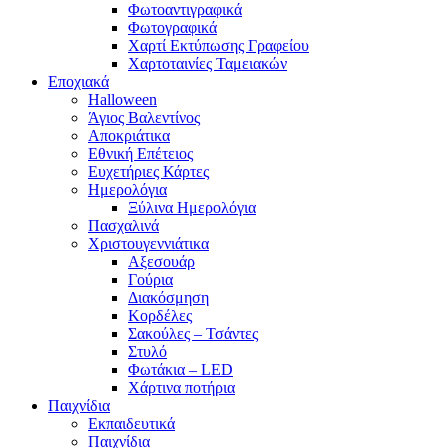
Φωτοαντιγραφικά
Φωτογραφικά
Χαρτί Εκτύπωσης Γραφείου
Χαρτοταινίες Ταμειακών
Εποχιακά
Halloween
Άγιος Βαλεντίνος
Αποκριάτικα
Εθνική Επέτειος
Ευχετήριες Κάρτες
Ημερολόγια
Ξύλινα Ημερολόγια
Πασχαλινά
Χριστουγεννιάτικα
Αξεσουάρ
Γούρια
Διακόσμηση
Κορδέλες
Σακούλες – Τσάντες
Στυλό
Φωτάκια – LED
Χάρτινα ποτήρια
Παιχνίδια
Εκπαιδευτικά
Παιχνίδια