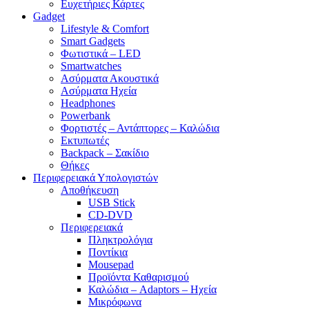
Ευχετήριες Κάρτες
Gadget
Lifestyle & Comfort
Smart Gadgets
Φωτιστικά – LED
Smartwatches
Ασύρματα Ακουστικά
Ασύρματα Ηχεία
Headphones
Powerbank
Φορτιστές – Αντάπτορες – Καλώδια
Εκτυπωτές
Backpack – Σακίδιο
Θήκες
Περιφερειακά Υπολογιστών
Αποθήκευση
USB Stick
CD-DVD
Περιφερειακά
Πληκτρολόγια
Ποντίκια
Mousepad
Προϊόντα Καθαρισμού
Καλώδια – Adaptors – Ηχεία
Μικρόφωνα