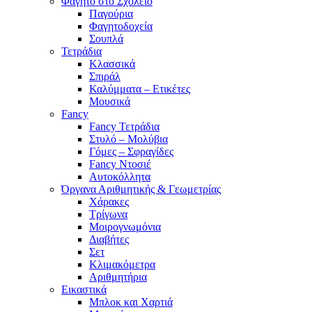
Φαγητό στο Σχολείο
Παγούρια
Φαγητοδοχεία
Σουπλά
Τετράδια
Κλασσικά
Σπιράλ
Καλύμματα – Ετικέτες
Μουσικά
Fancy
Fancy Τετράδια
Στυλό – Μολύβια
Γόμες – Σφραγίδες
Fancy Ντοσιέ
Αυτοκόλλητα
Όργανα Αριθμητικής & Γεωμετρίας
Χάρακες
Τρίγωνα
Mοιρογνωμόνια
Διαβήτες
Σετ
Κλιμακόμετρα
Αριθμητήρια
Εικαστικά
Μπλοκ και Χαρτιά