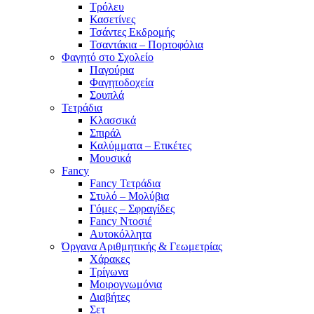
Τρόλευ
Κασετίνες
Τσάντες Εκδρομής
Τσαντάκια – Πορτοφόλια
Φαγητό στο Σχολείο
Παγούρια
Φαγητοδοχεία
Σουπλά
Τετράδια
Κλασσικά
Σπιράλ
Καλύμματα – Ετικέτες
Μουσικά
Fancy
Fancy Τετράδια
Στυλό – Μολύβια
Γόμες – Σφραγίδες
Fancy Ντοσιέ
Αυτοκόλλητα
Όργανα Αριθμητικής & Γεωμετρίας
Χάρακες
Τρίγωνα
Mοιρογνωμόνια
Διαβήτες
Σετ