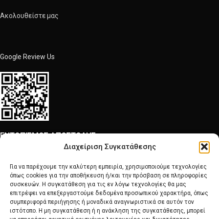
Ακολουθείστε μας
Google Review Us
ΕΝΤΟΠΙΣΜΟΣ ΑΠΟΣΤΟΛΗΣ
Διαχείριση Συγκατάθεσης
Γενική Ταχυδρομική
Για να παρέχουμε την καλύτερη εμπειρία, χρησιμοποιούμε τεχνολογίες
όπως cookies για την αποθήκευση ή/και την πρόσβαση σε πληροφορίες
συσκευών. Η συγκατάθεση για τις εν λόγω τεχνολογίες θα μας
OK
επιτρέψει να επεξεργαστούμε δεδομένα προσωπικού χαρακτήρα, όπως
συμπεριφορά περιήγησης ή μοναδικά αναγνωριστικά σε αυτόν τον
ιστότοπο. Η μη συγκατάθεση ή η ανάκληση της συγκατάθεσης, μπορεί
ARMOS CASH & CARRY
2022 CREATED BY
MINIMAL.gr
. PREMIUM E-COMMERCE