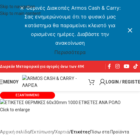
Skip to navigation
☀️ Θερινές Διακοπές Armos Cash & Carry:
Skip to main content
Σας ενημερώνουμε ότι το φυσικό μας
κατάστημα θα παραμείνει κλειστό για
ορισμένες ημέρες. Διαβάστε την
ανακοίνωση
Περισσότερα
Δωρεάν Μεταφορικά για αγορές άνω των 49€
ΜΕΝΟΥ
LOGIN / REGIST
ΕΞΑΝΤΛΗΜΈΝΟ
Click to enlarge
Αρχική σελίδα
Εκτύπωση
Χαρτιά
Ετικέτες
Πίσω στα Προϊόντα