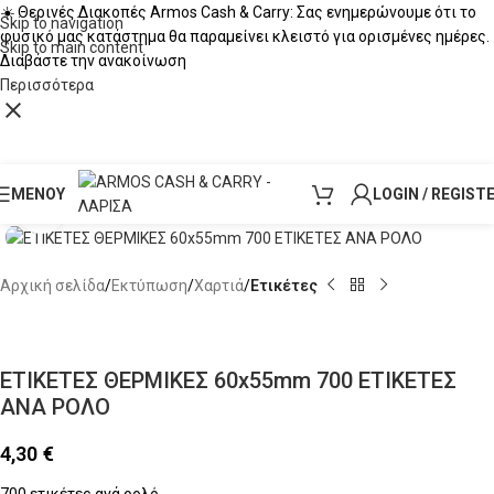
☀️ Θερινές Διακοπές Armos Cash & Carry: Σας ενημερώνουμε ότι το
Skip to navigation
φυσικό μας κατάστημα θα παραμείνει κλειστό για ορισμένες ημέρες.
Skip to main content
Διαβάστε την ανακοίνωση
Περισσότερα
Δωρεάν Μεταφορικά για αγορές άνω των 49€
ΜΕΝΟΥ
LOGIN / REGIST
Click to enlarge
Αρχική σελίδα
Εκτύπωση
Χαρτιά
Ετικέτες
ΕΤΙΚΕΤΕΣ ΘΕΡΜΙΚΕΣ 60x55mm 700 ΕΤΙΚΕΤΕΣ
ΑΝΑ ΡΟΛΟ
4,30
€
700 ετικέτες ανά ρολό