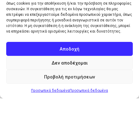
όπως cookies για την αποθήκευση ή/και την πρόσβαση σε πληροφορίες
συσκευών. Η συγκατάθεση για τις εν λόγω τεχνολογίες θα μας
επιτρέψει να επεξεργαστούμε δεδομένα προσωπικού χαρακτήρα, όπως
συμπεριφορά περιήγησης ή μοναδικά αναγνωριστικά σε αυτόν τον
ιστότοπο. Η μη συγκατάθεση ή η ανάκληση της συγκατάθεσης, μπορεί
να επηρεάσει αρνητικά ορισμένες λειτουργίες και δυνατότητες.
Αποδοχή
Μεγάλος δείκτης
Απόσταση γραμμάτων
Δεν αποδέχομαι
Προβολή προτιμήσεων
Προσωπικά δεδομένα
Προσωπικά δεδομένα
Βάρος γραμματοσειράς