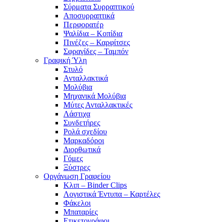
Σύρματα Συρραπτικού
Αποσυρραπτικά
Περφορατέρ
Ψαλίδια – Κοπίδια
Πινέζες – Καρφίτσες
Σφραγίδες – Ταμπόν
Γραφική Ύλη
Στυλό
Ανταλλακτικά
Μολύβια
Μηχανικά Μολύβια
Μύτες Ανταλλακτικές
Λάστιχα
Συνδετήρες
Ρολά σχεδίου
Μαρκαδόροι
Διορθωτικά
Γόμες
Ξύστρες
Οργάνωση Γραφείου
Κλιπ – Binder Clips
Λογιστικά Έντυπα – Καρτέλες
Φάκελοι
Μπαταρίες
Ετικετογράφοι