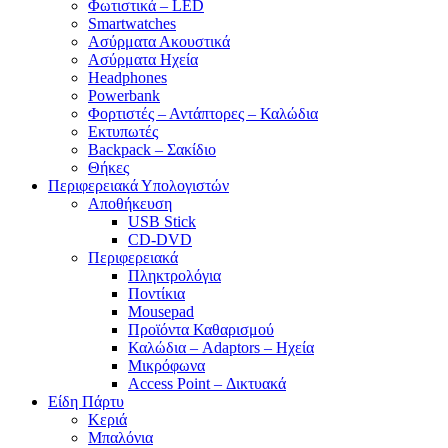
Φωτιστικά – LED
Smartwatches
Ασύρματα Ακουστικά
Ασύρματα Ηχεία
Headphones
Powerbank
Φορτιστές – Αντάπτορες – Καλώδια
Εκτυπωτές
Backpack – Σακίδιο
Θήκες
Περιφερειακά Υπολογιστών
Αποθήκευση
USB Stick
CD-DVD
Περιφερειακά
Πληκτρολόγια
Ποντίκια
Mousepad
Προϊόντα Καθαρισμού
Καλώδια – Adaptors – Ηχεία
Μικρόφωνα
Access Point – Δικτυακά
Είδη Πάρτυ
Κεριά
Μπαλόνια