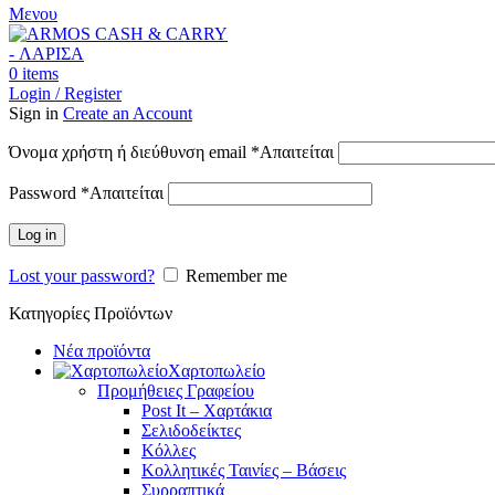
Μενου
0
items
Login / Register
Sign in
Create an Account
Όνομα χρήστη ή διεύθυνση email
*
Απαιτείται
Password
*
Απαιτείται
Log in
Lost your password?
Remember me
Κατηγορίες Προϊόντων
Νέα προϊόντα
Χαρτοπωλείο
Προμήθειες Γραφείου
Post It – Χαρτάκια
Σελιδοδείκτες
Κόλλες
Κολλητικές Ταινίες – Βάσεις
Συρραπτικά