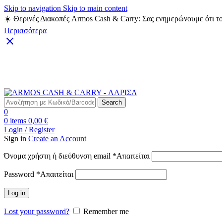
Skip to navigation
Skip to main content
☀️ Θερινές Διακοπές Armos Cash & Carry: Σας ενημερώνουμε ότι το
Περισσότερα
Δωρεάν Μεταφορικά για αγορές άνω των 49€
Search
0
0
items
0,00
€
Login / Register
Sign in
Create an Account
Όνομα χρήστη ή διεύθυνση email
*
Απαιτείται
Password
*
Απαιτείται
Log in
Lost your password?
Remember me