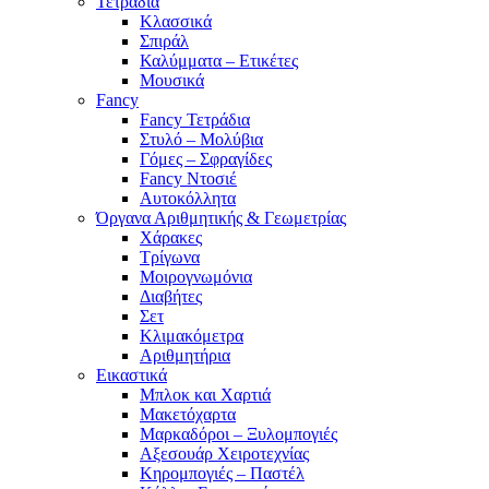
Τετράδια
Κλασσικά
Σπιράλ
Καλύμματα – Ετικέτες
Μουσικά
Fancy
Fancy Τετράδια
Στυλό – Μολύβια
Γόμες – Σφραγίδες
Fancy Ντοσιέ
Αυτοκόλλητα
Όργανα Αριθμητικής & Γεωμετρίας
Χάρακες
Τρίγωνα
Mοιρογνωμόνια
Διαβήτες
Σετ
Κλιμακόμετρα
Αριθμητήρια
Εικαστικά
Μπλοκ και Χαρτιά
Μακετόχαρτα
Μαρκαδόροι – Ξυλομπογιές
Αξεσουάρ Χειροτεχνίας
Κηρομπογιές – Παστέλ