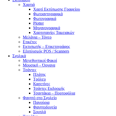
Χαρτιά
Χαρτί Εκτύπωσης Γραφείου
Φωτοαντιγραφικά
Φωτογραφικά
Plotter
Μηχανογραφικά
Χαρτοταινίες Ταμειακών
Μελάνια – Τόνερ
Ετικέτες
Εκτυπωτής – Ετικετογράφος
Εξοπλισμός POS / Scanners
Σχολικά
Μεγεθυντικοί Φακοί
Μουσική – Όργανα
Τσάντες
Πλάτης
Τρόλευ
Κασετίνες
Τσάντες Εκδρομής
Τσαντάκια – Πορτοφόλια
Φαγητό στο Σχολείο
Παγούρια
Φαγητοδοχεία
Σουπλά