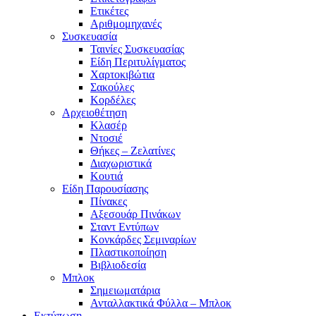
Ετικέτες
Αριθμομηχανές
Συσκευασία
Ταινίες Συσκευασίας
Είδη Περιτυλίγματος
Χαρτοκιβώτια
Σακούλες
Κορδέλες
Αρχειοθέτηση
Κλασέρ
Ντοσιέ
Θήκες – Ζελατίνες
Διαχωριστικά
Κουτιά
Είδη Παρουσίασης
Πίνακες
Αξεσουάρ Πινάκων
Σταντ Εντύπων
Κονκάρδες Σεμιναρίων
Πλαστικοποίηση
Βιβλιοδεσία
Μπλοκ
Σημειωματάρια
Ανταλλακτικά Φύλλα – Μπλοκ
Εκτύπωση