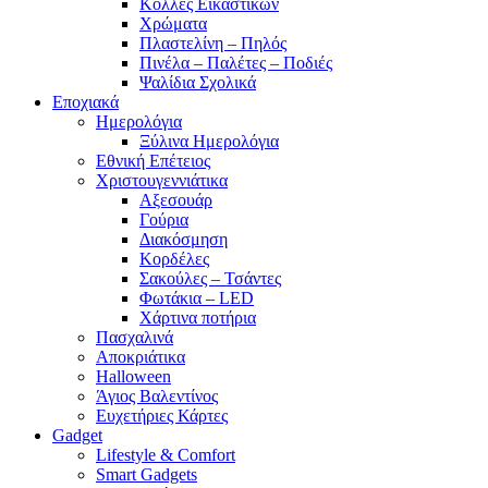
Κόλλες Εικαστικών
Χρώματα
Πλαστελίνη – Πηλός
Πινέλα – Παλέτες – Ποδιές
Ψαλίδια Σχολικά
Εποχιακά
Ημερολόγια
Ξύλινα Ημερολόγια
Εθνική Επέτειος
Χριστουγεννιάτικα
Αξεσουάρ
Γούρια
Διακόσμηση
Κορδέλες
Σακούλες – Τσάντες
Φωτάκια – LED
Χάρτινα ποτήρια
Πασχαλινά
Αποκριάτικα
Halloween
Άγιος Βαλεντίνος
Ευχετήριες Κάρτες
Gadget
Lifestyle & Comfort
Smart Gadgets