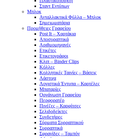
Πλαστικοποίηση
Σταντ Εντύπων
Μπλοκ
Ανταλλακτικά Φύλλα – Μπλοκ
Σημειωματάρια
Προμήθειες Γραφείου
Post It – Χαρτάκια
Αποσυραπτικά
Αριθμομηχανές
Ετικέτες
Ετικετογράφοι
Κλιπ – Binder Clips
Κόλλες
Κολλητικές Ταινίες – Βάσεις
Λάστιχα
Λογιστικά Έντυπα – Καρτέλες
Μπαταρίες
Οργάνωση Γραφείου
Περφορατέρ
Πινέζες – Καρφίτσες
Σελιδοδείκτες
Συνδετήρες
Σύρματα Συρραπτικού
Συρραπτικά
Σφραγίδες – Ταμπόν