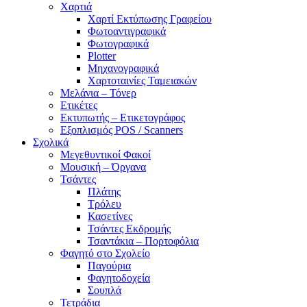
Χαρτιά
Χαρτί Εκτύπωσης Γραφείου
Φωτοαντιγραφικά
Φωτογραφικά
Plotter
Μηχανογραφικά
Χαρτοταινίες Ταμειακών
Μελάνια – Τόνερ
Ετικέτες
Εκτυπωτής – Ετικετογράφος
Εξοπλισμός POS / Scanners
Σχολικά
Μεγεθυντικοί Φακοί
Μουσική – Όργανα
Τσάντες
Πλάτης
Τρόλευ
Κασετίνες
Τσάντες Εκδρομής
Τσαντάκια – Πορτοφόλια
Φαγητό στο Σχολείο
Παγούρια
Φαγητοδοχεία
Σουπλά
Τετράδια