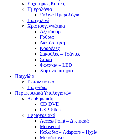
Ευχετήριες Κάρτες
Ημερολόγια
Ξύλινα Ημερολόγια
Πασχαλινά
Χριστουγεννιάτικα
Αξεσουάρ
Γούρια
Διακόσμηση
Κορδέλες
Σακούλες – Τσάντες
Στυλό
Φωτάκια – LED
Χάρτινα ποτήρια
Παιχνίδια
Εκπαιδευτικά
Παιχνίδια
Περιφερειακά Υπολογιστών
Αποθήκευση
CD-DVD
USB Stick
Περιφερειακά
Access Point – Δικτυακά
Mousepad
Καλώδια – Adaptors – Ηχεία
Μικρόφωνα