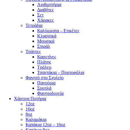
Αριθμητήρια
Διαβήτες
Σετ
Χάρακες
Τετράδια
Καλύμματα – Ετικέτες
Κλασσικά
Μουσικά
Σπιράλ
Τσάντες
Κασετίνες
Πλάτης
Τρόλευ
Τσαντάκια – Πορτοφόλια
Φαγητό στο Σχολείο
Παγούρια
Σουπλά
Φαγητοδοχεία
Χάρτινα Ποτήρια
12oz
16oz
8oz
Καλαμάκια
Καπάκια 12oz – 16oz
Καπάκια 8oz