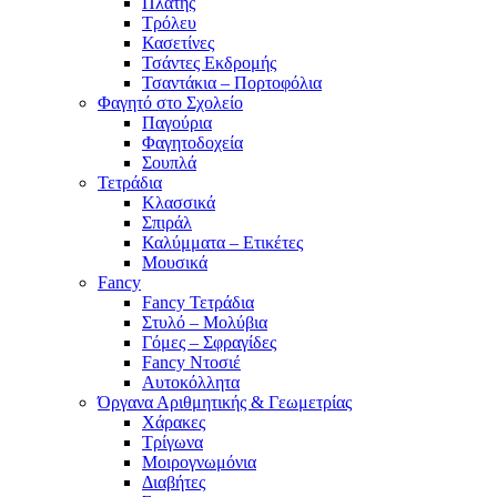
Πλάτης
Τρόλευ
Κασετίνες
Τσάντες Εκδρομής
Τσαντάκια – Πορτοφόλια
Φαγητό στο Σχολείο
Παγούρια
Φαγητοδοχεία
Σουπλά
Τετράδια
Κλασσικά
Σπιράλ
Καλύμματα – Ετικέτες
Μουσικά
Fancy
Fancy Τετράδια
Στυλό – Μολύβια
Γόμες – Σφραγίδες
Fancy Ντοσιέ
Αυτοκόλλητα
Όργανα Αριθμητικής & Γεωμετρίας
Χάρακες
Τρίγωνα
Mοιρογνωμόνια
Διαβήτες