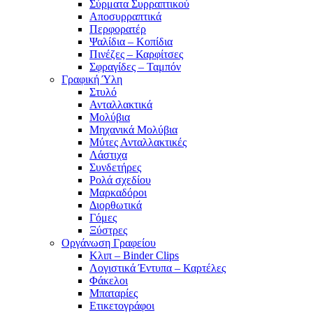
Σύρματα Συρραπτικού
Αποσυρραπτικά
Περφορατέρ
Ψαλίδια – Κοπίδια
Πινέζες – Καρφίτσες
Σφραγίδες – Ταμπόν
Γραφική Ύλη
Στυλό
Ανταλλακτικά
Μολύβια
Μηχανικά Μολύβια
Μύτες Ανταλλακτικές
Λάστιχα
Συνδετήρες
Ρολά σχεδίου
Μαρκαδόροι
Διορθωτικά
Γόμες
Ξύστρες
Οργάνωση Γραφείου
Κλιπ – Binder Clips
Λογιστικά Έντυπα – Καρτέλες
Φάκελοι
Μπαταρίες
Ετικετογράφοι