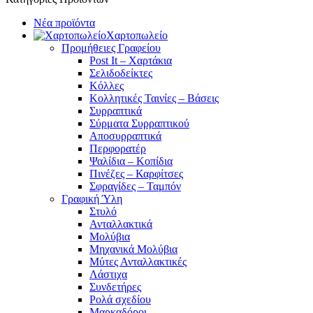
Νέα προϊόντα
Χαρτοπωλείο
Προμήθειες Γραφείου
Post It – Χαρτάκια
Σελιδοδείκτες
Κόλλες
Κολλητικές Ταινίες – Βάσεις
Συρραπτικά
Σύρματα Συρραπτικού
Αποσυρραπτικά
Περφορατέρ
Ψαλίδια – Κοπίδια
Πινέζες – Καρφίτσες
Σφραγίδες – Ταμπόν
Γραφική Ύλη
Στυλό
Ανταλλακτικά
Μολύβια
Μηχανικά Μολύβια
Μύτες Ανταλλακτικές
Λάστιχα
Συνδετήρες
Ρολά σχεδίου
Μαρκαδόροι