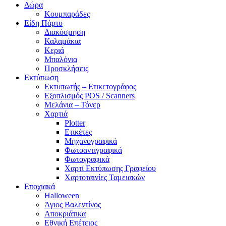
Δώρα
Κουμπαράδες
Είδη Πάρτυ
Διακόσμηση
Καλαμάκια
Κεριά
Μπαλόνια
Προσκλήσεις
Εκτύπωση
Εκτυπωτής – Ετικετογράφος
Εξοπλισμός POS / Scanners
Μελάνια – Τόνερ
Χαρτιά
Plotter
Ετικέτες
Μηχανογραφικά
Φωτοαντιγραφικά
Φωτογραφικά
Χαρτί Εκτύπωσης Γραφείου
Χαρτοταινίες Ταμειακών
Εποχιακά
Halloween
Άγιος Βαλεντίνος
Αποκριάτικα
Εθνική Επέτειος