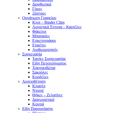
Διορθωτικά
Γόμες
Ξύστρες
Οργάνωση Γραφείου
Κλιπ – Binder Clips
Λογιστικά Έντυπα – Καρτέλες
Φάκελοι
Μπαταρίες
Ετικετογράφοι
Ετικέτες
Αριθμομηχανές
Συσκευασία
Ταινίες Συσκευασίας
Είδη Περιτυλίγματος
Χαρτοκιβώτια
Σακούλες
Κορδέλες
Αρχειοθέτηση
Κλασέρ
Ντοσιέ
Θήκες – Ζελατίνες
Διαχωριστικά
Κουτιά
Είδη Παρουσίασης