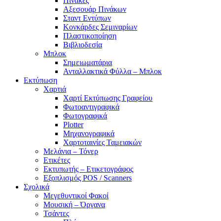
Πίνακες
Αξεσουάρ Πινάκων
Σταντ Εντύπων
Κονκάρδες Σεμιναρίων
Πλαστικοποίηση
Βιβλιοδεσία
Μπλοκ
Σημειωματάρια
Ανταλλακτικά Φύλλα – Μπλοκ
Εκτύπωση
Χαρτιά
Χαρτί Εκτύπωσης Γραφείου
Φωτοαντιγραφικά
Φωτογραφικά
Plotter
Μηχανογραφικά
Χαρτοταινίες Ταμειακών
Μελάνια – Τόνερ
Ετικέτες
Εκτυπωτής – Ετικετογράφος
Εξοπλισμός POS / Scanners
Σχολικά
Μεγεθυντικοί Φακοί
Μουσική – Όργανα
Τσάντες