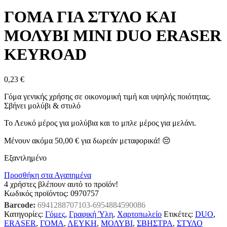
ΓΟΜΑ ΓΙΑ ΣΤΥΛΟ ΚΑΙ
ΜΟΛΥΒΙ MINI DUO ERASER
KEYROAD
0,23
€
Γόμα γενικής χρήσης σε οικονομική τιμή και υψηλής ποιότητας.
Σβήνει μολύβι & στυλό
Το Λευκό μέρος για μολύβια και το μπλε μέρος για μελάνι.
Μένουν ακόμα
50,00
€
για δωρεάν μεταφορικά! 😔
Εξαντλημένο
Προσθήκη στα Αγαπημένα
4
χρήστες βλέπουν αυτό το προϊόν!
Κωδικός προϊόντος:
0970757
Barcode:
6941288707103-6954884590086
Κατηγορίες:
Γόμες
,
Γραφική Ύλη
,
Χαρτοπωλείο
Ετικέτες:
DUO
,
ERASER
,
ΓΟΜΑ
,
ΛΕΥΚΗ
,
ΜΟΛΥΒΙ
,
ΣΒΗΣΤΡΑ
,
ΣΤΥΛΟ