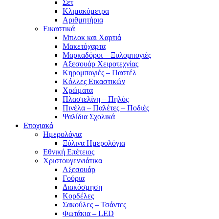
Σετ
Κλιμακόμετρα
Αριθμητήρια
Εικαστικά
Μπλοκ και Χαρτιά
Μακετόχαρτα
Μαρκαδόροι – Ξυλομπογιές
Αξεσουάρ Χειροτεχνίας
Κηρομπογιές – Παστέλ
Κόλλες Εικαστικών
Χρώματα
Πλαστελίνη – Πηλός
Πινέλα – Παλέτες – Ποδιές
Ψαλίδια Σχολικά
Εποχιακά
Ημερολόγια
Ξύλινα Ημερολόγια
Εθνική Επέτειος
Χριστουγεννιάτικα
Αξεσουάρ
Γούρια
Διακόσμηση
Κορδέλες
Σακούλες – Τσάντες
Φωτάκια – LED