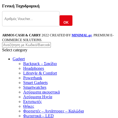
Γενική Ταχυδρομική
OK
ARMOS CASH & CARRY
2022 CREATED BY
MINIMAL.gr
. PREMIUM E-
COMMERCE SOLUTIONS.
Select category
Gadget
Backpack – Σακίδιο
Headphones
Lifestyle & Comfort
Powerbank
Smart Gadgets
Smartwatches
Ασύρματα ακουστικά
Ασύρματα Ηχεία
Εκτυπωτές
Θήκες
Φορτιστές – Αντάπτορες – Καλώδια
Φωτιστικά – LED