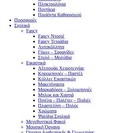
Πληκτρολόγια
Ποντίκια
Προϊόντα Καθαρισμού
Προσφορές
Σχολικά
Fancy
Fancy Ντοσιέ
Fancy Τετράδια
Αυτοκόλλητα
Γόμες – Σφραγίδες
Στυλό – Μολύβια
Εικαστικά
Αξεσουάρ Χειροτεχνίας
Κηρομπογιές – Παστέλ
Κόλλες Εικαστικών
Μακετόχαρτα
Μαρκαδόροι – Ξυλομπογιές
Μπλοκ και Χαρτιά
Πινέλα – Παλέτες – Ποδιές
Πλαστελίνη – Πηλός
Χρώματα
Ψαλίδια Σχολικά
Μεγεθυντικοί Φακοί
Μουσική Όργανα
Όργανα Αριθμητικής & Γεωμετρίας