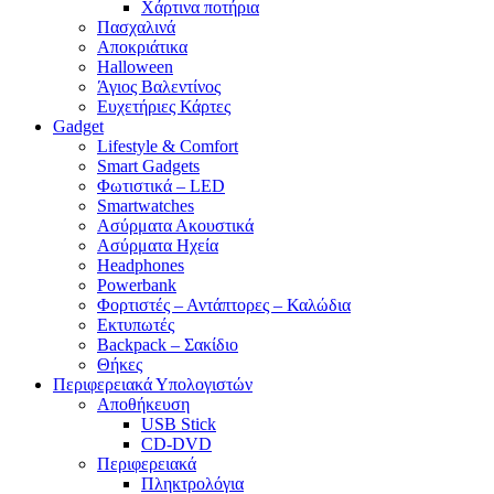
Χάρτινα ποτήρια
Πασχαλινά
Αποκριάτικα
Halloween
Άγιος Βαλεντίνος
Ευχετήριες Κάρτες
Gadget
Lifestyle & Comfort
Smart Gadgets
Φωτιστικά – LED
Smartwatches
Ασύρματα Ακουστικά
Ασύρματα Ηχεία
Headphones
Powerbank
Φορτιστές – Αντάπτορες – Καλώδια
Εκτυπωτές
Backpack – Σακίδιο
Θήκες
Περιφερειακά Υπολογιστών
Αποθήκευση
USB Stick
CD-DVD
Περιφερειακά
Πληκτρολόγια