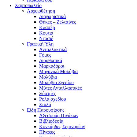
Χαρτοπωλείο
Αρχειοθέτηση
Διαχωριστικά
Θήκες – Ζελατίνες
Κλασέρ
Κουτιά
Ντοσιέ
Γραφική Ύλη
Ανταλλακτικά
Γόμες
Διορθωτικά
Μαρκαδόροι
Μηχανικά Μολύβια
Μολύβια
Μολύβια Σχεδίου
Μύτες Ανταλλακτικές
Ξύστρες
Ρολά σχεδίου
Στυλό
Είδη Παρουσίασης
Αξεσουάρ Πινάκων
Βιβλιοδεσία
Κονκάρδες Σεμιναρίων
Πίνακες