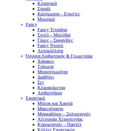
Κλασσικά
Σπιράλ
Καλύμματα – Ετικέτες
Μουσικά
Fancy
Fancy Τετράδια
Στυλό – Μολύβια
Γόμες – Σφραγίδες
Fancy Ντοσιέ
Αυτοκόλλητα
Όργανα Αριθμητικής & Γεωμετρίας
Χάρακες
Τρίγωνα
Mοιρογνωμόνια
Διαβήτες
Σετ
Κλιμακόμετρα
Αριθμητήρια
Εικαστικά
Μπλοκ και Χαρτιά
Μακετόχαρτα
Μαρκαδόροι – Ξυλομπογιές
Αξεσουάρ Χειροτεχνίας
Κηρομπογιές – Παστέλ
Κόλλες Εικαστικών