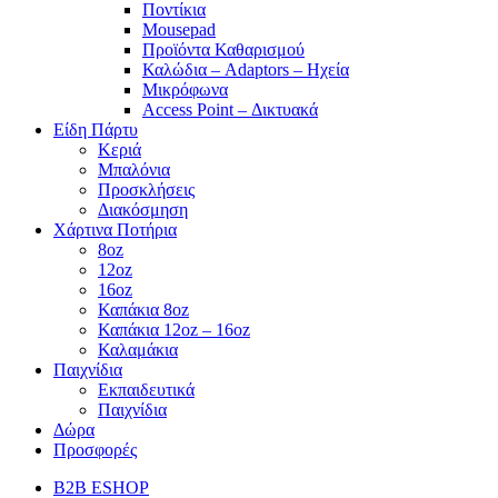
Ποντίκια
Mousepad
Προϊόντα Καθαρισμού
Καλώδια – Adaptors – Ηχεία
Μικρόφωνα
Access Point – Δικτυακά
Είδη Πάρτυ
Κεριά
Μπαλόνια
Προσκλήσεις
Διακόσμηση
Χάρτινα Ποτήρια
8oz
12oz
16oz
Καπάκια 8oz
Καπάκια 12oz – 16oz
Καλαμάκια
Παιχνίδια
Εκπαιδευτικά
Παιχνίδια
Δώρα
Προσφορές
B2B ESHOP