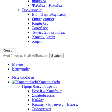
Φάκελοι
Ψαλίδια – Κοπίδια
Συσκευασία
Είδη Περιτυλίγματος
Θήκες courier
Κορδέλες
Σακούλες
Ταινίες Συσκευασίας
Χαρτοκιβώτια
Χόρτο
Search
Search
Μενου
Κατηγορίες
Νέα προϊόντα
Χαρτοπωλείο
Προμήθειες Γραφείου
Post It – Χαρτάκια
Σελιδοδείκτες
Κόλλες
Κολλητικές Ταινίες – Βάσεις
Συρραπτικά