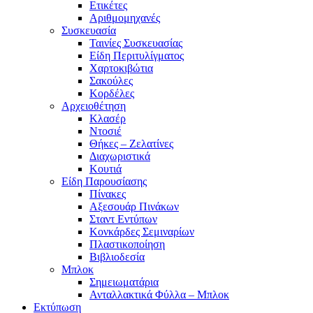
Ετικέτες
Αριθμομηχανές
Συσκευασία
Ταινίες Συσκευασίας
Είδη Περιτυλίγματος
Χαρτοκιβώτια
Σακούλες
Κορδέλες
Αρχειοθέτηση
Κλασέρ
Ντοσιέ
Θήκες – Ζελατίνες
Διαχωριστικά
Κουτιά
Είδη Παρουσίασης
Πίνακες
Αξεσουάρ Πινάκων
Σταντ Εντύπων
Κονκάρδες Σεμιναρίων
Πλαστικοποίηση
Βιβλιοδεσία
Μπλοκ
Σημειωματάρια
Ανταλλακτικά Φύλλα – Μπλοκ
Εκτύπωση