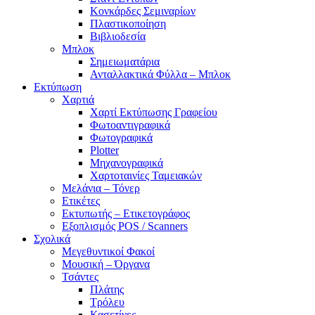
Κονκάρδες Σεμιναρίων
Πλαστικοποίηση
Βιβλιοδεσία
Μπλοκ
Σημειωματάρια
Ανταλλακτικά Φύλλα – Μπλοκ
Εκτύπωση
Χαρτιά
Χαρτί Εκτύπωσης Γραφείου
Φωτοαντιγραφικά
Φωτογραφικά
Plotter
Μηχανογραφικά
Χαρτοταινίες Ταμειακών
Μελάνια – Τόνερ
Ετικέτες
Εκτυπωτής – Ετικετογράφος
Εξοπλισμός POS / Scanners
Σχολικά
Μεγεθυντικοί Φακοί
Μουσική – Όργανα
Τσάντες
Πλάτης
Τρόλευ
Κασετίνες