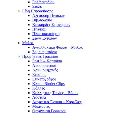
Ρολά σχεδίου
Στυλό
Είδη Παρουσίασης
Αξεσουάρ Πινάκων
Βιβλιοδεσία
Κονκάρδες Σεμιναρίων
Πίνακες
Πλαστικοποίηση
Σταντ Εντύπων
Μπλοκ
Ανταλλακτικά Φύλλα – Μπλοκ
Σημειωματάρια
Προμήθειες Γραφείου
Post It – Χαρτάκια
Αποσυραπτικά
Αριθμομηχανές
Ετικέτες
Ετικετογράφοι
Κλιπ – Binder Clips
Κόλλες
Κολλητικές Ταινίες – Βάσεις
Λάστιχα
Λογιστικά Έντυπα – Καρτέλες
Μπαταρίες
Οργάνωση Γραφείου