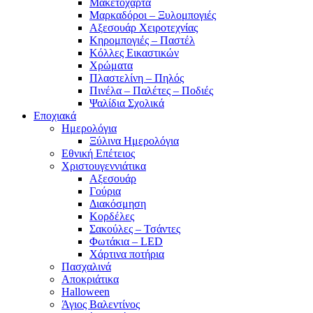
Μακετόχαρτα
Μαρκαδόροι – Ξυλομπογιές
Αξεσουάρ Χειροτεχνίας
Κηρομπογιές – Παστέλ
Κόλλες Εικαστικών
Χρώματα
Πλαστελίνη – Πηλός
Πινέλα – Παλέτες – Ποδιές
Ψαλίδια Σχολικά
Εποχιακά
Ημερολόγια
Ξύλινα Ημερολόγια
Εθνική Επέτειος
Χριστουγεννιάτικα
Αξεσουάρ
Γούρια
Διακόσμηση
Κορδέλες
Σακούλες – Τσάντες
Φωτάκια – LED
Χάρτινα ποτήρια
Πασχαλινά
Αποκριάτικα
Halloween
Άγιος Βαλεντίνος