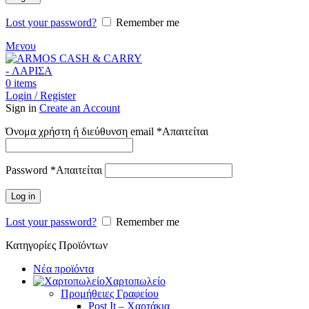
Lost your password?
Remember me
Μενου
0
items
Login / Register
Sign in
Create an Account
Όνομα χρήστη ή διεύθυνση email
*
Απαιτείται
Password
*
Απαιτείται
Log in
Lost your password?
Remember me
Κατηγορίες Προϊόντων
Νέα προϊόντα
Χαρτοπωλείο
Προμήθειες Γραφείου
Post It – Χαρτάκια