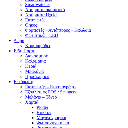
Smartwatches
Ασύρματα ακουστικά
Ασύρματα Ηχεία
Εκτυπωτές
Θήκες
Φορτιστές – Αντάπτορες – Καλώδια
Φωτιστικά – LED
Δώρα
Κουμπαράδες
Είδη Πάρτυ
Διακόσμηση
Καλαμάκια
Κεριά
Μπαλόνια
Προσκλήσεις
Εκτύπωση
Εκτυπωτής – Ετικετογράφος
Εξοπλισμός POS / Scanners
Μελάνια – Τόνερ
Χαρτιά
Plotter
Ετικέτες
Μηχανογραφικά
Φωτοαντιγραφικά
Φωτογραφικά