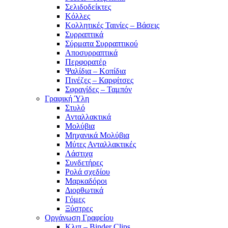
Σελιδοδείκτες
Κόλλες
Κολλητικές Ταινίες – Βάσεις
Συρραπτικά
Σύρματα Συρραπτικού
Αποσυρραπτικά
Περφορατέρ
Ψαλίδια – Κοπίδια
Πινέζες – Καρφίτσες
Σφραγίδες – Ταμπόν
Γραφική Ύλη
Στυλό
Ανταλλακτικά
Μολύβια
Μηχανικά Μολύβια
Μύτες Ανταλλακτικές
Λάστιχα
Συνδετήρες
Ρολά σχεδίου
Μαρκαδόροι
Διορθωτικά
Γόμες
Ξύστρες
Οργάνωση Γραφείου
Κλιπ – Binder Clips