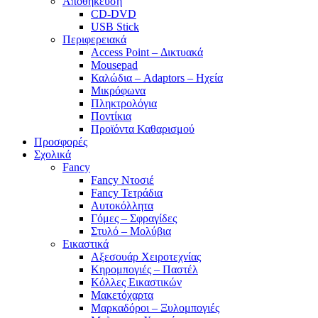
Αποθήκευση
CD-DVD
USB Stick
Περιφερειακά
Access Point – Δικτυακά
Mousepad
Καλώδια – Adaptors – Ηχεία
Μικρόφωνα
Πληκτρολόγια
Ποντίκια
Προϊόντα Καθαρισμού
Προσφορές
Σχολικά
Fancy
Fancy Ντοσιέ
Fancy Τετράδια
Αυτοκόλλητα
Γόμες – Σφραγίδες
Στυλό – Μολύβια
Εικαστικά
Αξεσουάρ Χειροτεχνίας
Κηρομπογιές – Παστέλ
Κόλλες Εικαστικών
Μακετόχαρτα
Μαρκαδόροι – Ξυλομπογιές