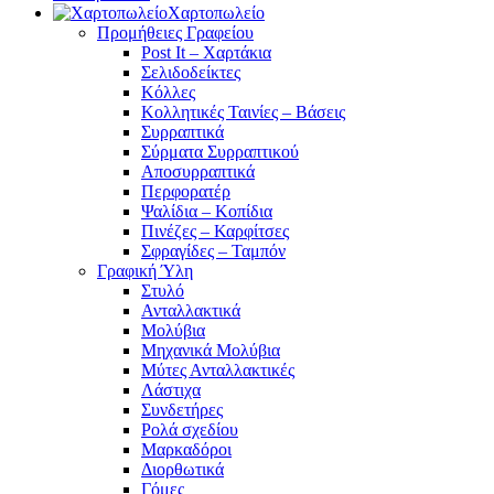
Χαρτοπωλείο
Προμήθειες Γραφείου
Post It – Χαρτάκια
Σελιδοδείκτες
Κόλλες
Κολλητικές Ταινίες – Βάσεις
Συρραπτικά
Σύρματα Συρραπτικού
Αποσυρραπτικά
Περφορατέρ
Ψαλίδια – Κοπίδια
Πινέζες – Καρφίτσες
Σφραγίδες – Ταμπόν
Γραφική Ύλη
Στυλό
Ανταλλακτικά
Μολύβια
Μηχανικά Μολύβια
Μύτες Ανταλλακτικές
Λάστιχα
Συνδετήρες
Ρολά σχεδίου
Μαρκαδόροι
Διορθωτικά
Γόμες