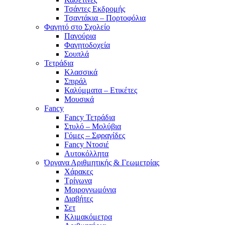
Τσάντες Εκδρομής
Τσαντάκια – Πορτοφόλια
Φαγητό στο Σχολείο
Παγούρια
Φαγητοδοχεία
Σουπλά
Τετράδια
Κλασσικά
Σπιράλ
Καλύμματα – Ετικέτες
Μουσικά
Fancy
Fancy Τετράδια
Στυλό – Μολύβια
Γόμες – Σφραγίδες
Fancy Ντοσιέ
Αυτοκόλλητα
Όργανα Αριθμητικής & Γεωμετρίας
Χάρακες
Τρίγωνα
Mοιρογνωμόνια
Διαβήτες
Σετ
Κλιμακόμετρα