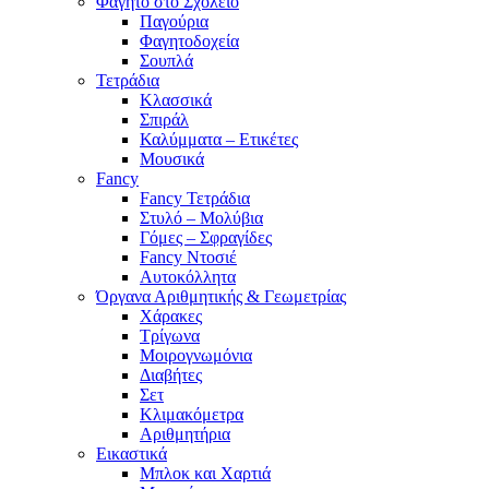
Φαγητό στο Σχολείο
Παγούρια
Φαγητοδοχεία
Σουπλά
Τετράδια
Κλασσικά
Σπιράλ
Καλύμματα – Ετικέτες
Μουσικά
Fancy
Fancy Τετράδια
Στυλό – Μολύβια
Γόμες – Σφραγίδες
Fancy Ντοσιέ
Αυτοκόλλητα
Όργανα Αριθμητικής & Γεωμετρίας
Χάρακες
Τρίγωνα
Mοιρογνωμόνια
Διαβήτες
Σετ
Κλιμακόμετρα
Αριθμητήρια
Εικαστικά
Μπλοκ και Χαρτιά