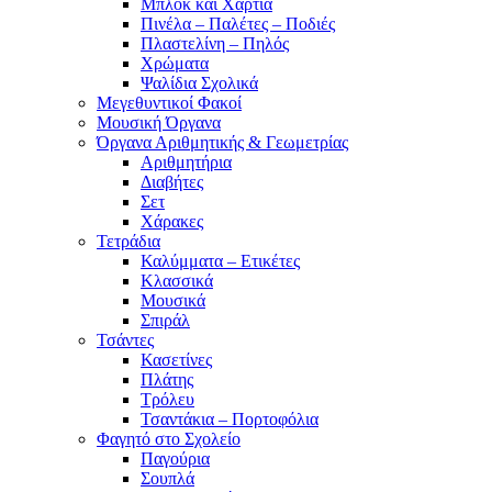
Μπλοκ και Χαρτιά
Πινέλα – Παλέτες – Ποδιές
Πλαστελίνη – Πηλός
Χρώματα
Ψαλίδια Σχολικά
Μεγεθυντικοί Φακοί
Μουσική Όργανα
Όργανα Αριθμητικής & Γεωμετρίας
Αριθμητήρια
Διαβήτες
Σετ
Χάρακες
Τετράδια
Καλύμματα – Ετικέτες
Κλασσικά
Μουσικά
Σπιράλ
Τσάντες
Κασετίνες
Πλάτης
Τρόλευ
Τσαντάκια – Πορτοφόλια
Φαγητό στο Σχολείο
Παγούρια
Σουπλά