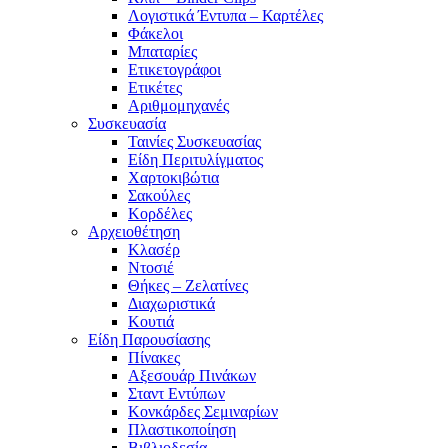
Λογιστικά Έντυπα – Καρτέλες
Φάκελοι
Μπαταρίες
Ετικετογράφοι
Ετικέτες
Αριθμομηχανές
Συσκευασία
Ταινίες Συσκευασίας
Είδη Περιτυλίγματος
Χαρτοκιβώτια
Σακούλες
Κορδέλες
Αρχειοθέτηση
Κλασέρ
Ντοσιέ
Θήκες – Ζελατίνες
Διαχωριστικά
Κουτιά
Είδη Παρουσίασης
Πίνακες
Αξεσουάρ Πινάκων
Σταντ Εντύπων
Κονκάρδες Σεμιναρίων
Πλαστικοποίηση
Βιβλιοδεσία