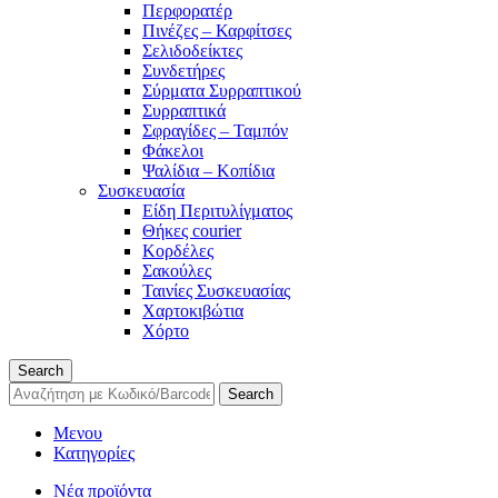
Περφορατέρ
Πινέζες – Καρφίτσες
Σελιδοδείκτες
Συνδετήρες
Σύρματα Συρραπτικού
Συρραπτικά
Σφραγίδες – Ταμπόν
Φάκελοι
Ψαλίδια – Κοπίδια
Συσκευασία
Είδη Περιτυλίγματος
Θήκες courier
Κορδέλες
Σακούλες
Ταινίες Συσκευασίας
Χαρτοκιβώτια
Χόρτο
Search
Search
Μενου
Κατηγορίες
Νέα προϊόντα