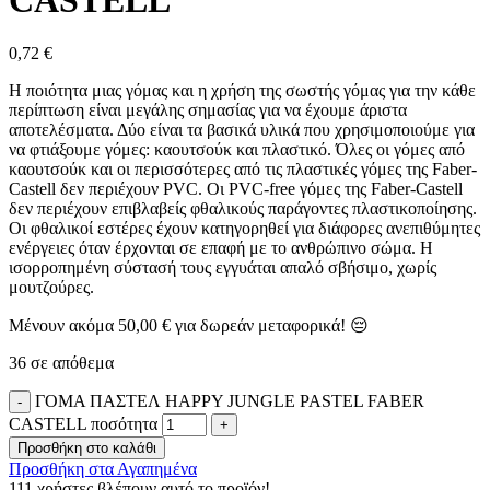
0,72
€
Η ποιότητα μιας γόμας και η χρήση της σωστής γόμας για την κάθε
περίπτωση είναι μεγάλης σημασίας για να έχουμε άριστα
αποτελέσματα. Δύο είναι τα βασικά υλικά που χρησιμοποιούμε για
να φτιάξουμε γόμες: καουτσούκ και πλαστικό. Όλες οι γόμες από
καουτσούκ και οι περισσότερες από τις πλαστικές γόμες της Faber-
Castell δεν περιέχουν PVC. Οι PVC-free γόμες της Faber-Castell
δεν περιέχουν επιβλαβείς φθαλικούς παράγοντες πλαστικοποίησης.
Οι φθαλικοί εστέρες έχουν κατηγορηθεί για διάφορες ανεπιθύμητες
ενέργειες όταν έρχονται σε επαφή με το ανθρώπινο σώμα. Η
ισορροπημένη σύστασή τους εγγυάται απαλό σβήσιμο, χωρίς
μουτζούρες.
Μένουν ακόμα
50,00
€
για δωρεάν μεταφορικά! 😔
36 σε απόθεμα
ΓΟΜΑ ΠΑΣΤΕΛ HAPPY JUNGLE PASTEL FABER
CASTELL ποσότητα
Προσθήκη στο καλάθι
Προσθήκη στα Αγαπημένα
111
χρήστες βλέπουν αυτό το προϊόν!