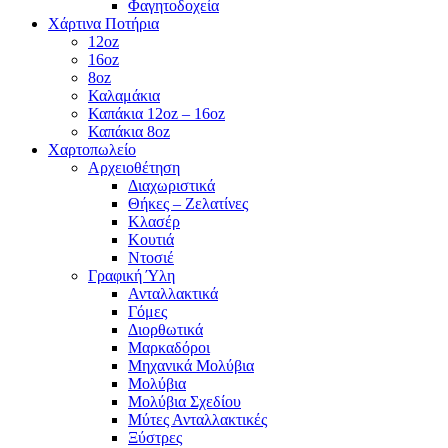
Φαγητοδοχεία
Χάρτινα Ποτήρια
12oz
16oz
8oz
Καλαμάκια
Καπάκια 12oz – 16oz
Καπάκια 8oz
Χαρτοπωλείο
Αρχειοθέτηση
Διαχωριστικά
Θήκες – Ζελατίνες
Κλασέρ
Κουτιά
Ντοσιέ
Γραφική Ύλη
Ανταλλακτικά
Γόμες
Διορθωτικά
Μαρκαδόροι
Μηχανικά Μολύβια
Μολύβια
Μολύβια Σχεδίου
Μύτες Ανταλλακτικές
Ξύστρες