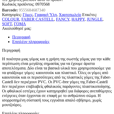
Κωδικός προϊόντος:
0970568
Barcode:
9555684687340
Κατηγορίες:
Γόμες
,
Γραφική Ύλη
,
Χαρτοπωλείο
Ετικέτες:
COLOUR
,
FABER CASTELL
,
FANCY
,
HAPPY
,
JUNGLE
,
SOFT
,
ΓΟΜΑ
Ακολούθησέ μας:
Περιγραφή
Επιπλέον πληροφορίες
Περιγραφή
Η ποιότητα μιας γόμας και η χρήση της σωστής γόμας για την κάθε
περίπτωση είναι μεγάλης σημασίας για να έχουμε άριστα
αποτελέσματα. Δύο είναι τα βασικά υλικά που χρησιμοποιούμε για
να φτιάξουμε γόμες: καουτσούκ και πλαστικό. Όλες οι γόμες από
καουτσούκ και οι περισσότερες από τις πλαστικές γόμες της Faber-
Castell δεν περιέχουν PVC. Οι PVC-free γόμες της Faber-Castell
δεν περιέχουν επιβλαβείς φθαλικούς παράγοντες πλαστικοποίησης.
Οι φθαλικοί εστέρες έχουν κατηγορηθεί για διάφορες ανεπιθύμητες
ενέργειες όταν έρχονται σε επαφή με το ανθρώπινο σώμα. Η
ισορροπημένη σύστασή τους εγγυάται απαλό σβήσιμο, χωρίς
μουτζούρες.
Επιπλέον πληροφορίες