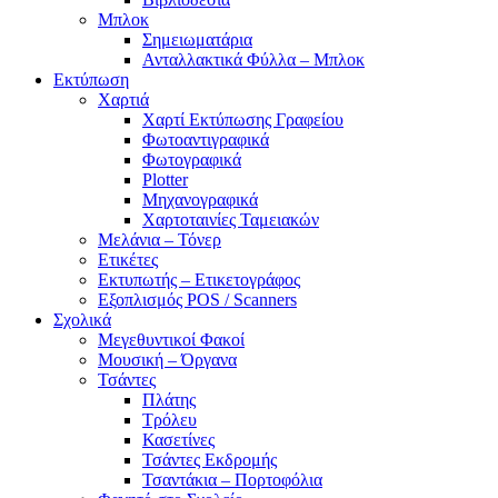
Μπλοκ
Σημειωματάρια
Ανταλλακτικά Φύλλα – Μπλοκ
Εκτύπωση
Χαρτιά
Χαρτί Εκτύπωσης Γραφείου
Φωτοαντιγραφικά
Φωτογραφικά
Plotter
Μηχανογραφικά
Χαρτοταινίες Ταμειακών
Μελάνια – Τόνερ
Ετικέτες
Εκτυπωτής – Ετικετογράφος
Εξοπλισμός POS / Scanners
Σχολικά
Μεγεθυντικοί Φακοί
Μουσική – Όργανα
Τσάντες
Πλάτης
Τρόλευ
Κασετίνες
Τσάντες Εκδρομής
Τσαντάκια – Πορτοφόλια