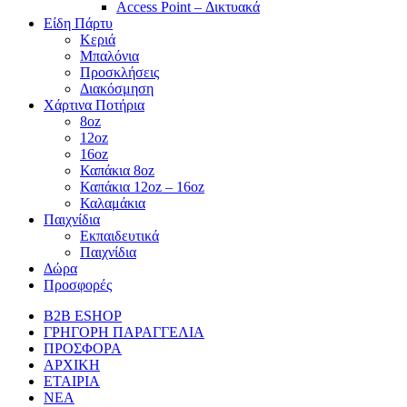
Access Point – Δικτυακά
Είδη Πάρτυ
Κεριά
Μπαλόνια
Προσκλήσεις
Διακόσμηση
Χάρτινα Ποτήρια
8oz
12oz
16oz
Καπάκια 8oz
Καπάκια 12oz – 16oz
Καλαμάκια
Παιχνίδια
Εκπαιδευτικά
Παιχνίδια
Δώρα
Προσφορές
B2B ESHOP
ΓΡΗΓΟΡΗ ΠΑΡΑΓΓΕΛΙΑ
ΠΡΟΣΦΟΡΑ
ΑΡΧΙΚΗ
ΕΤΑΙΡΙΑ
ΝΕΑ