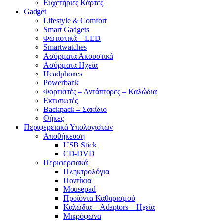
Ευχετήριες Κάρτες
Gadget
Lifestyle & Comfort
Smart Gadgets
Φωτιστικά – LED
Smartwatches
Ασύρματα Ακουστικά
Ασύρματα Ηχεία
Headphones
Powerbank
Φορτιστές – Αντάπτορες – Καλώδια
Εκτυπωτές
Backpack – Σακίδιο
Θήκες
Περιφερειακά Υπολογιστών
Αποθήκευση
USB Stick
CD-DVD
Περιφερειακά
Πληκτρολόγια
Ποντίκια
Mousepad
Προϊόντα Καθαρισμού
Καλώδια – Adaptors – Ηχεία
Μικρόφωνα