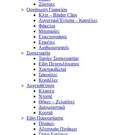
Ξύστρες
Οργάνωση Γραφείου
Κλιπ – Binder Clips
Λογιστικά Έντυπα – Καρτέλες
Φάκελοι
Μπαταρίες
Ετικετογράφοι
Ετικέτες
Αριθμομηχανές
Συσκευασία
Ταινίες Συσκευασίας
Είδη Περιτυλίγματος
Χαρτοκιβώτια
Σακούλες
Κορδέλες
Αρχειοθέτηση
Κλασέρ
Ντοσιέ
Θήκες – Ζελατίνες
Διαχωριστικά
Κουτιά
Είδη Παρουσίασης
Πίνακες
Αξεσουάρ Πινάκων
Σταντ Εντύπων