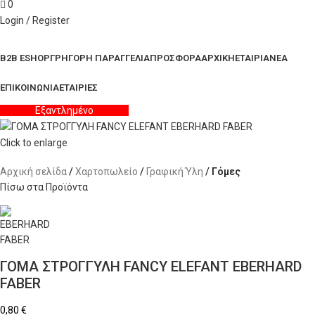
0
Login / Register
Κατηγορίες Προϊόντων
B2B ESHOP
ΓΡΗΓΟΡΗ ΠΑΡΑΓΓΕΛΙΑ
ΠΡΟΣΦΟΡΑ
ΑΡΧΙΚΗ
ΕΤΑΙΡΙΑ
ΝΕΑ
ΕΠΙΚΟΙΝΩΝΙΑ
ΕΤΑΙΡΙΕΣ
Εξαντλημένο
Click to enlarge
Αρχική σελίδα
Χαρτοπωλείο
Γραφική Ύλη
Γόμες
Πίσω στα Προϊόντα
ΓΟΜΑ ΣΤΡΟΓΓΥΛΗ FANCY ELEFANT EBERHARD
FABER
0,80
€