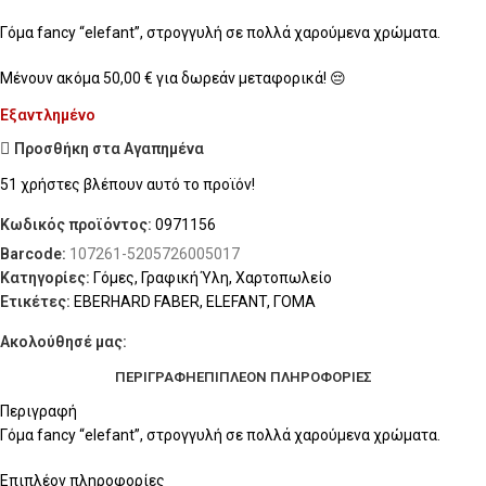
Γόμα fancy “elefant”, στρογγυλή σε πολλά χαρούμενα χρώματα.
Μένουν ακόμα
50,00
€
για δωρεάν μεταφορικά! 😔
Εξαντλημένο
Προσθήκη στα Αγαπημένα
51
χρήστες βλέπουν αυτό το προϊόν!
Κωδικός προϊόντος:
0971156
Barcode:
107261-5205726005017
Κατηγορίες:
Γόμες
,
Γραφική Ύλη
,
Χαρτοπωλείο
Ετικέτες:
EBERHARD FABER
,
ELEFANT
,
ΓΟΜΑ
Ακολούθησέ μας:
ΠΕΡΙΓΡΑΦΉ
ΕΠΙΠΛΈΟΝ ΠΛΗΡΟΦΟΡΊΕΣ
Περιγραφή
Γόμα fancy “elefant”, στρογγυλή σε πολλά χαρούμενα χρώματα.
Επιπλέον πληροφορίες